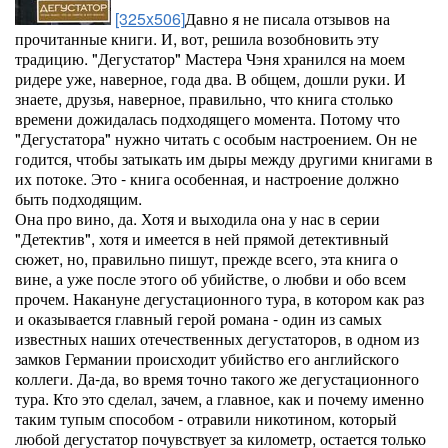
[325x506]
Давно я не писала отзывов на
прочитанные книги. И, вот, решила возобновить эту
традицию. "Дегустатор" Мастера Чэня хранился на моем
ридере уже, наверное, года два. В общем, дошли руки. И
знаете, друзья, наверное, правильно, что книга столько
времени дожидалась подходящего момента. Потому что
"Дегустатора" нужно читать с особым настроением. Он не
годится, чтобы затыкать им дыры между другими книгами в
их потоке. Это - книга особенная, и настроение должно
быть подходящим.
Она про вино, да. Хотя и выходила она у нас в серии
"Детектив", хотя и имеется в ней прямой детективный
сюжет, но, правильно пишут, прежде всего, эта книга о
вине, а уже после этого об убийстве, о любви и обо всем
прочем. Накануне дегустационного тура, в котором как раз
и оказывается главный герой романа - один из самых
известных наших отечественных дегустаторов, в одном из
замков Германии происходит убийство его английского
коллеги. Да-да, во время точно такого же дегустационного
тура. Кто это сделал, зачем, а главное, как и почему именно
таким тупым способом - отравили никотином, который
любой дегустатор почувствует за километр, остается только