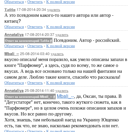
Обратиться
-
Ответить
-
К полной версии
17-08-2014-20:34
удалить
Табби
А это псевдоним какого-то нашего автора или автор -
китаец?
Обратиться
-
Ответить
-
К полной версии
17-08-2014-20:37
удалить
Annataliya
Псевдоним. Автор - российский.
Ответ на комментарий Табби
#
Обратиться
-
Ответить
-
К полной версии
25-08-2014-03:40
удалить
Mbali_--
вкусно описала! меня поразило, как умело описаны запахи в
книге "Парфюмер", а здесь, судя по всему, то же самое о
вкусах. А ведь все основано только на нашей фантазии на
самом деле. Люблю такие книги, спасибо что рассказала!
Обратиться
-
Ответить
-
К полной версии
25-08-2014-11:40
удалить
Annataliya
Mbali_--
, да, Оксан, ты права. В
Ответ на комментарий Mbali_--
#
"Дегустаторе" нет, конечно, такого жуткого сюжета, как в
"Парфюмере", но в целом очень похожи описания запахов и
вкусов. Но все равно по-другому.
Хотя, знаешь, там небольшой наезд на Украину Ющенко
есть, так что, не знаю, насколько рекомендовать или нет.
Обратиться
-
Ответить
-
К полной версии