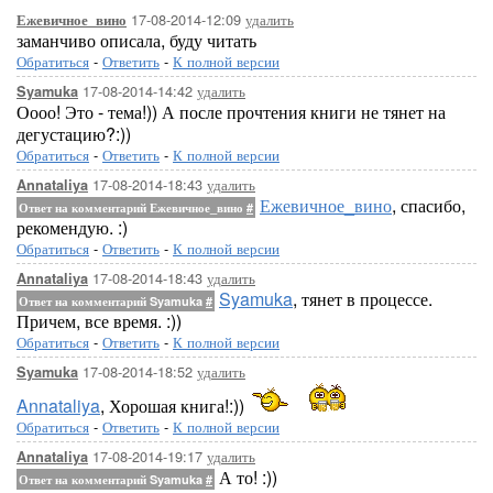
17-08-2014-12:09
удалить
Ежевичное_вино
заманчиво описала, буду читать
Обратиться
-
Ответить
-
К полной версии
17-08-2014-14:42
удалить
Syamuka
Оооо! Это - тема!)) А после прочтения книги не тянет на
дегустацию?:))
Обратиться
-
Ответить
-
К полной версии
17-08-2014-18:43
удалить
Annataliya
Ежевичное_вино
, спасибо,
Ответ на комментарий Ежевичное_вино
#
рекомендую. :)
Обратиться
-
Ответить
-
К полной версии
17-08-2014-18:43
удалить
Annataliya
Syamuka
, тянет в процессе.
Ответ на комментарий Syamuka
#
Причем, все время. :))
Обратиться
-
Ответить
-
К полной версии
17-08-2014-18:52
удалить
Syamuka
Annataliya
, Хорошая книга!:))
Обратиться
-
Ответить
-
К полной версии
17-08-2014-19:17
удалить
Annataliya
А то! :))
Ответ на комментарий Syamuka
#