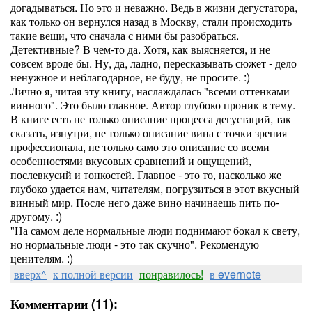
догадываться. Но это и неважно. Ведь в жизни дегустатора,
как только он вернулся назад в Москву, стали происходить
такие вещи, что сначала с ними бы разобраться.
Детективные? В чем-то да. Хотя, как выясняется, и не
совсем вроде бы. Ну, да, ладно, пересказывать сюжет - дело
ненужное и неблагодарное, не буду, не просите. :)
Лично я, читая эту книгу, наслаждалась "всеми оттенками
винного". Это было главное. Автор глубоко проник в тему.
В книге есть не только описание процесса дегустаций, так
сказать, изнутри, не только описание вина с точки зрения
профессионала, не только само это описание со всеми
особенностями вкусовых сравнений и ощущений,
послевкусий и тонкостей. Главное - это то, насколько же
глубоко удается нам, читателям, погрузиться в этот вкусный
винный мир. После него даже вино начинаешь пить по-
другому. :)
"На самом деле нормальные люди поднимают бокал к свету,
но нормальные люди - это так скучно". Рекомендую
ценителям. :)
вверх^
к полной версии
понравилось!
в evernote
Комментарии (11):