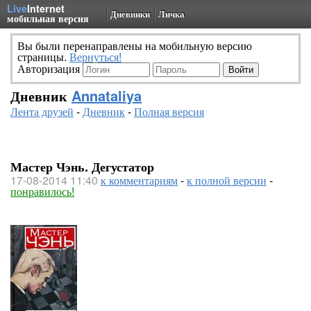
Live
Internet
Дневники
Личка
мобильная версия
Вы были перенаправлены на мобильную версию
страницы.
Вернуться!
Авторизация
Дневник
Annataliya
Лента друзей
-
Дневник
-
Полная версия
Мастер Чэнь. Дегустатор
17-08-2014 11:40
к комментариям
-
к полной версии
-
понравилось!