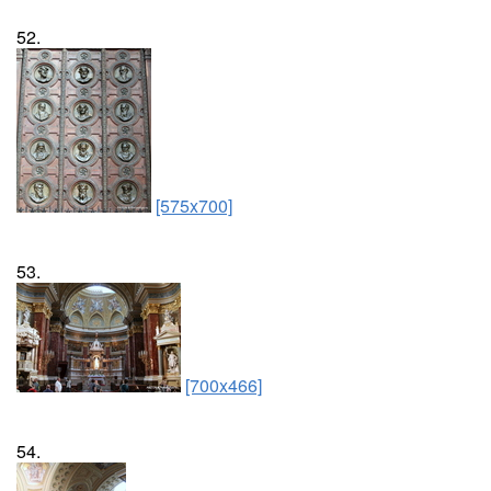
52.
[575x700]
53.
[700x466]
54.