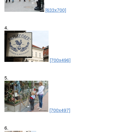
[633x700]
4.
[700x496]
5.
[700x497]
6.