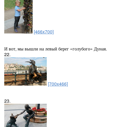
[466x700]
И вот, мы вышли на левый берег «голубого» Дуная.
22.
[700x466]
23.