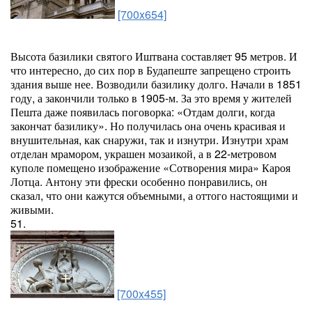
[700x654]
Высота базилики святого Иштвана составляет 95 метров. И
что интересно, до сих пор в Будапеште запрещено строить
здания выше нее. Возводили базилику долго. Начали в 1851
году, а закончили только в 1905-м. За это время у жителей
Пешта даже появилась поговорка: «Отдам долги, когда
закончат базилику». Но получилась она очень красивая и
внушительная, как снаружи, так и изнутри. Изнутри храм
отделан мрамором, украшен мозаикой, а в 22-метровом
куполе помещено изображение «Сотворения мира» Кароя
Лотца. Антону эти фрески особенно понравились, он
сказал, что они кажутся объемными, а оттого настоящими и
живыми.
51.
[700x455]