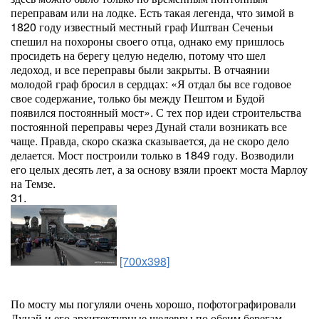
переправам или на лодке. Есть такая легенда, что зимой в
1820 году известный местный граф Иштван Сеченьи
спешил на похороны своего отца, однако ему пришлось
просидеть на берегу целую неделю, потому что шел
ледоход, и все переправы были закрыты. В отчаянии
молодой граф бросил в сердцах: «Я отдал бы все годовое
свое содержание, только бы между Пештом и Будой
появился постоянный мост». С тех пор идеи строительства
постоянной переправы через Дунай стали возникать все
чаще. Правда, скоро сказка сказывается, да не скоро дело
делается. Мост построили только в 1849 году. Возводили
его целых десять лет, а за основу взяли проект моста Марлоу
на Темзе.
31.
[700x398]
По мосту мы погуляли очень хорошо, пофотографировали
Дунай и его архитектурные шедевры по обеим берегам.