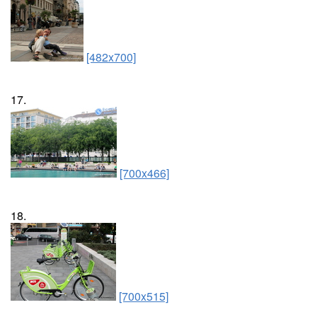
[482x700]
17.
[700x466]
18.
[700x515]