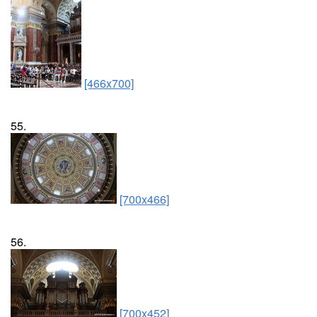
[466x700]
55.
[700x466]
56.
[700x452]