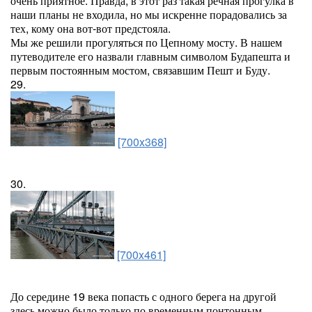
очень приятное. Правда, в этот раз такая речная прогулка в
наши планы не входила, но мы искренне порадовались за
тех, кому она вот-вот предстояла.
Мы же решили прогуляться по Цепному мосту. В нашем
путеводителе его назвали главным символом Будапешта и
первым постоянным мостом, связавшим Пешт и Буду.
29.
[700x368]
30.
[700x461]
До середине 19 века попасть с одного берега на другой
здесь можно было только по временным понтонным