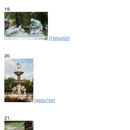
19.
[700x452]
20.
[466x700]
21.