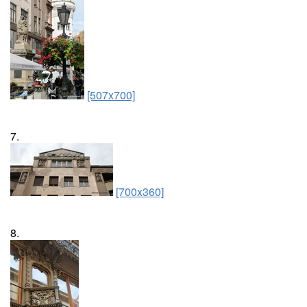
[507x700]
7.
[700x360]
8.