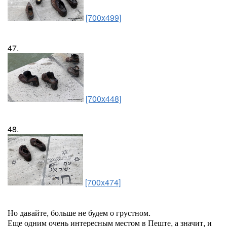
[700x499]
47.
[700x448]
48.
[700x474]
Но давайте, больше не будем о грустном.
Еще одним очень интересным местом в Пеште, а значит, и