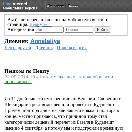
Live
Internet
Дневники
Личка
мобильная версия
Вы были перенаправлены на мобильную версию
страницы.
Вернуться!
Авторизация
Дневник
Annataliya
Лента друзей
-
Дневник
-
Полная версия
Пешком по Пешту
22-09-2014 10:41
к комментариям
-
к полной версии
-
понравилось!
Из 11 дней нашего путешествие по Венгрии, Словении и
Швейцарии три дня мы решили провести в Будапеште.
Причем, полтора дня в начале нашего вояжа и полтора в
конце. Честно признаюсь, что причиной тому стал
категорически дешевый перелет из Базеля в Будапешт
именно 4 сентября, а потому мы и подстроили временную