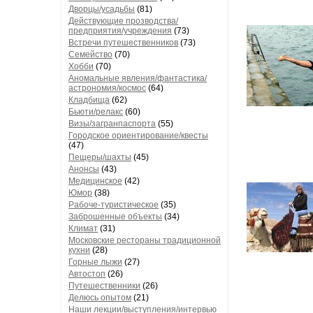
Дворцы/усадьбы
(81)
Действующие прозводства/
предприятия/учреждения
(73)
Встречи путешественников
(73)
Семейство
(70)
Хобби
(70)
Аномальные явления/фантастика/
астрономия/космос
(64)
Кладбища
(62)
Бьюти/релакс
(60)
Визы/загранпаспорта
(55)
Городское ориентирование/квесты
(47)
Пещеры/шахты
(45)
Анонсы
(43)
Медицинское
(42)
Юмор
(38)
Рабоче-туристическое
(35)
Заброшенные объекты
(34)
Климат
(31)
Московские рестораны традиционной
кухни
(28)
Горные лыжи
(27)
Автостоп
(26)
Путешественники
(26)
Делюсь опытом
(21)
Наши лекции/выступления/интервью