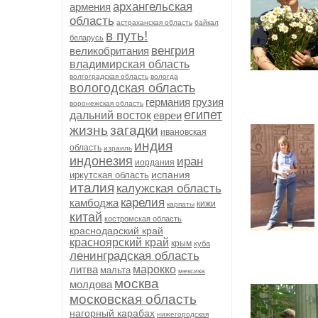
архангельская
армения
область
астраханская область
байкал
в путь!
беларусь
венгрия
великобритания
владимирская область
волгоградская область
вологда
вологодская область
германия
грузия
воронежская область
египет
дальний восток
евреи
жизнь
загадки
ивановская
индия
область
израиль
индонезия
иран
иордания
испания
иркутская область
италия
калужская область
карелия
камбоджа
кижи
карпаты
китай
костромская область
краснодарский край
красноярский край
крым
куба
ленинградская область
литва
марокко
мальта
мексика
москва
молдова
московская область
нагорный карабах
нижегородская