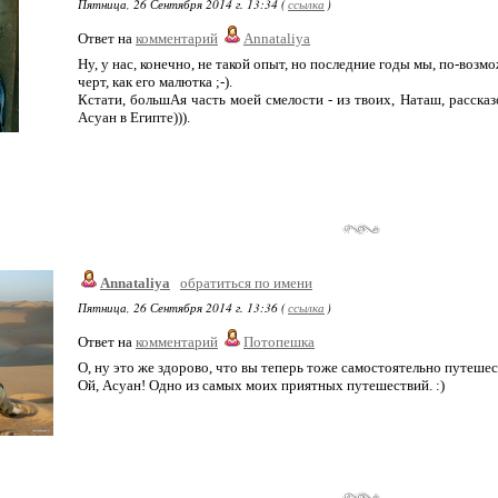
Пятница, 26 Сентября 2014 г. 13:34 (
ссылка
)
Ответ на
комментарий
Annataliya
Ну, у нас, конечно, не такой опыт, но последние годы мы, по-возм
черт, как его малютка ;-).
Кстати, большАя часть моей смелости - из твоих, Наташ, расска
Асуан в Египте))).
Annataliya
обратиться по имени
Пятница, 26 Сентября 2014 г. 13:36 (
ссылка
)
Ответ на
комментарий
Потопешка
О, ну это же здорово, что вы теперь тоже самостоятельно путешест
Ой, Асуан! Одно из самых моих приятных путешествий. :)