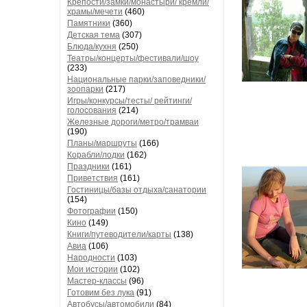
Крепости/замки/монастыри/ кремли/
храмы/мечети
(460)
Памятники
(360)
Детская тема
(307)
Блюда/кухня
(250)
Театры/концерты/фестивали/шоу
(233)
Национальные парки/заповедники/
зоопарки
(217)
Игры/конкурсы/тесты/ рейтинги/
голосования
(214)
Железные дороги/метро/трамваи
(190)
Планы/маршруты
(166)
Корабли/лодки
(162)
Праздники
(161)
Приветствия
(161)
Гостиницы/базы отдыха/санатории
(154)
Фотографии
(150)
Кино
(149)
Книги/путеводители/карты
(138)
Авиа
(106)
Народности
(103)
Мои истории
(102)
Мастер-классы
(96)
Готовим без лука
(91)
Автобусы/автомобили
(84)