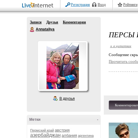
Регистрация
Вход
Рейтинги
Записи
Друзья
Комментарии
Annataliya
ПЕРСЫ 
+ в цитатник
Cообщение скры
Прочитать сооб
В друзья
Комментироват
Метки
-
австрия
Пермский край
азербайджан
албания
аргентина