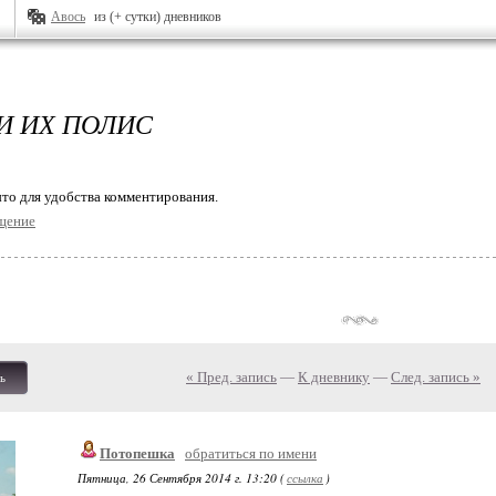
Авось
из (+ сутки) дневников
И ИХ ПОЛИС
то для удобства комментирования.
щение
« Пред. запись
—
К дневнику
—
След. запись »
ь
Потопешка
обратиться по имени
Пятница, 26 Сентября 2014 г. 13:20 (
ссылка
)