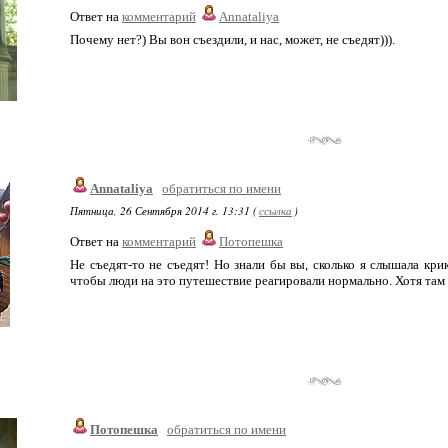
Ответ на
комментарий
Annataliya
Почему нет?) Вы вон съездили, и нас, может, не съедят))).
Annataliya
обратиться по имени
Пятница, 26 Сентября 2014 г. 13:31 (
ссылка
)
Ответ на
комментарий
Потопешка
Не съедят-то не съедят! Но знали бы вы, сколько я слышала крик
чтобы люди на это путешествие реагировали нормально. Хотя там з
Потопешка
обратиться по имени