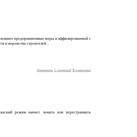
то сломают предприимчивые мэры и аффилированный с
ти и воровства строителей...
Ответить
С цитатой
В цитатник
анский режим начнет ломать или перестраивать