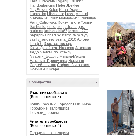
Elen_i_rebyata
Evgenij_Ruskich
Handbalancing
Heler
JBekkie
JulyFlower
Kelen
Khan-Dragon
Lapus_ka
Libertador
Lussit
Mela-ni
Melody-143
Nam
Natalya4455
Nattaliya
Pani_Ostrowska
Roksy
Taikhe
Yogini-
Sashenka
erlika
fro
gedichte
gost
harimau
karlsonchik67
lozanna777
nepaprika
nnadink
starry_fairy
teyty
vasily_sergeev
vesna_2010
Аргона
Граф-С
Золотое_кольцо
Катя_Дизайнер_Иванова
Лаконика
ЛеДо
Мелом_по_стеклу
Мудрый_Бодрис
Мышка-Машка
Наталия_Прошунина
Норманн
Сергей_Щипин
София_Выговская-
Блехман
Юксаре
Сообщества
-
Участник сообществ
(Всего в списке: 4)
Кошки_разных_народов
Пни_мира
Городские_взломщики
Пойдем_поедим
Читатель сообществ
(Всего в списке: 1)
Городские_взломщики