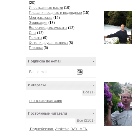
(20)
Иностранные языки
(19)
Плавания водные и подводные
(15)
Мои рассказы
(15)
Эмиграция
(13)
Велосипеды/самокаты
(12)
Сны
(12)
Полеты
(9)
Фото- и другая техника
(8)
Плюшки
(6)
Подписка по e-mail
-
Интересы
-
Все (1)
юго-восточная азия
Постоянные читатели
-
Все (2101)
-Поднебесная-
Assketka
DAY_MEN