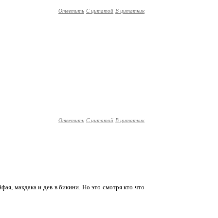
Ответить
С цитатой
В цитатник
Ответить
С цитатой
В цитатник
йфая, макдака и дев в бикини. Но это смотря кто что