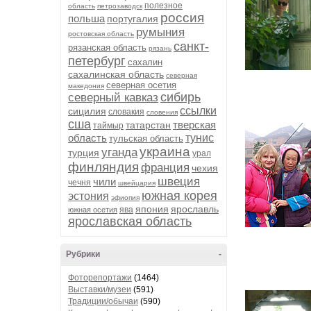
полезное
область
петрозаводск
россия
польша
португалия
румыния
ростовская область
санкт-
рязанская область
рязань
петербург
сахалин
сахалинская область
северная
северная осетия
македония
сибирь
северный кавказ
ссылки
сицилия
словакия
словения
сша
тверская
татарстан
таймыр
область
тунис
тульская область
украина
уганда
турция
урал
финляндия
франция
чехия
швеция
чили
чечня
швейцария
южная корея
эстония
эфиопия
япония
ярославль
ява
южная осетия
ярославская область
Рубрики
-
Фоторепортажи
(1464)
Выставки/музеи
(591)
Традиции/обычаи
(590)