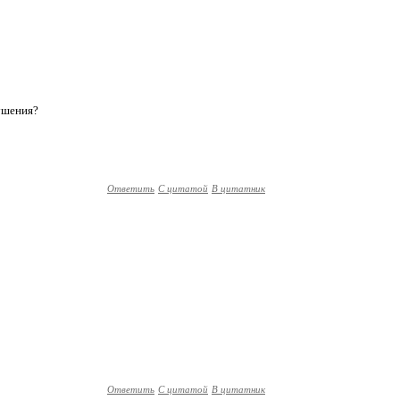
рушения?
Ответить
С цитатой
В цитатник
Ответить
С цитатой
В цитатник