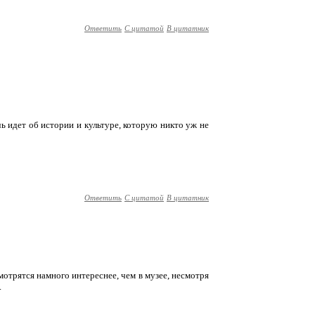
Ответить
С цитатой
В цитатник
ь идет об истории и культуре, которую никто уж не
Ответить
С цитатой
В цитатник
мотрятся намного интереснее, чем в музее, несмотря
.