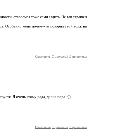
ожности, стараемся тоже сами ездить. Не так страшен
зов. Особенно меня почему-то покорил твой вояж на
Ответить
С цитатой
В цитатник
вуете. Я очень этому рада, давно пора. :))
Ответить
С цитатой
В цитатник