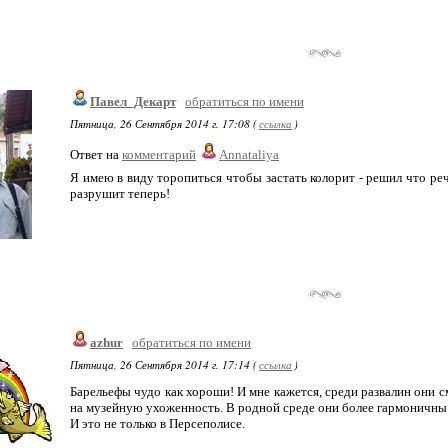
Павел_Декарт
обратиться по имени
Пятница, 26 Сентября 2014 г. 17:08 (
ссылка
)
Ответ на
комментарий
Annataliya
Я имею в виду торопиться чтобы застать колорит - решил что реч
разрушит теперь!
azhur
обратиться по имени
Пятница, 26 Сентября 2014 г. 17:14 (
ссылка
)
Барельефы чудо как хороши! И мне кажется, среди развалин они с
на музейную ухоженность. В родной среде они более гармоничны
И это не только в Персеполисе.