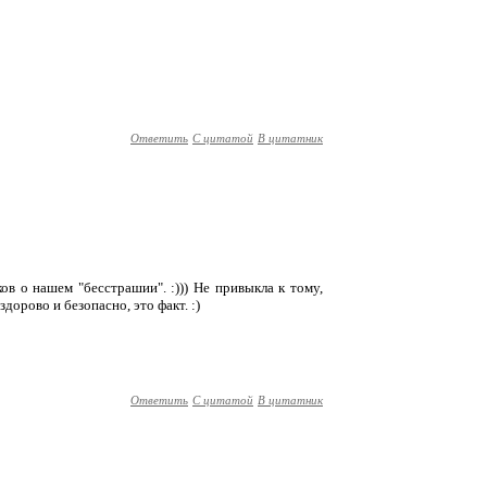
Ответить
С цитатой
В цитатник
ов о нашем "бесстрашии". :))) Не привыкла к тому,
дорово и безопасно, это факт. :)
Ответить
С цитатой
В цитатник