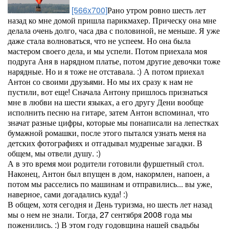
[566x700]
Рано утром ровно шесть лет
назад ко мне домой пришла парикмахер. Прическу она мне
делала очень долго, часа два с половиной, не меньше. Я уже
даже стала волноваться, что не успеем. Но она была
мастером своего дела, и мы успели. Потом приехала моя
подруга Аня в нарядном платье, потом другие девочки тоже
нарядные. Но и я тоже не отставала. :) А потом приехал
Антон со своими друзьями. Но мы их сразу к нам не
пустили, вот еще! Сначала Антону пришлось признаться
мне в любви на шести языках, а его другу Дени вообще
исполнить песню на гитаре, затем Антон вспоминал, что
значат разные цифры, которые мы понаписали на лепестках
бумажной ромашки, после этого пытался узнать меня на
детских фотографиях и отгадывал мудреные загадки. В
общем, мы отвели душу. :)
А в это время мои родители готовили фуршетный стол.
Наконец, Антон был впущен в дом, накормлен, напоен, а
потом мы расселись по машинам и отправились... вы уже,
наверное, сами догадались куда! :)
В общем, хотя сегодня и День туризма, но шесть лет назад
мы о нем не знали. Тогда, 27 сентября 2008 года мы
поженились. :) В этом году годовщина нашей свадьбы