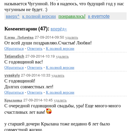
называется Чугунной. Но я надеюсь, что будущий год у нас
чугунным не будет. :)
вверх^
к полной версии
понравилось!
в evernote
Комментарии (47):
вперёд»
27-09-2014-09:50
удалить
Елена_Лобачёва
От всей души поздравляю.Счастья! Любви!
Обратиться
-
Ответить
-
К полной версии
27-09-2014-10:19
удалить
TatjanaSch
С годовщиной вас!
Обратиться
-
Ответить
-
К полной версии
27-09-2014-10:33
удалить
yvaskyly
С годовщиной!
Долгих совместных лет!
Обратиться
-
Ответить
-
К полной версии
27-09-2014-10:45
удалить
Крыланка
С очередной годовщиной свадьбы, ура! Еще много-много
счастливых лет вам!
у старшей дочери Крылана тоже недавно 6 лет было
совместной жизни.