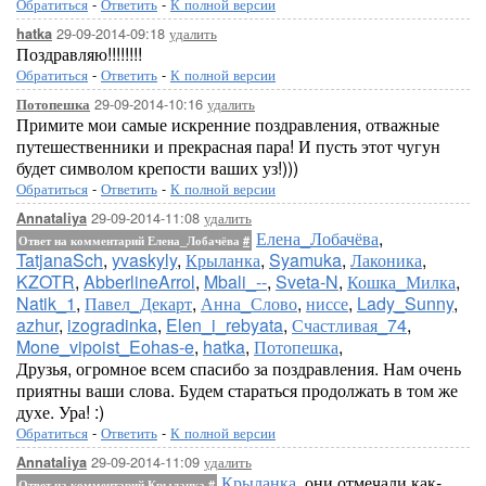
Обратиться
-
Ответить
-
К полной версии
29-09-2014-09:18
удалить
hatka
Поздравляю!!!!!!!!
Обратиться
-
Ответить
-
К полной версии
29-09-2014-10:16
удалить
Потопешка
Примите мои самые искренние поздравления, отважные
путешественники и прекрасная пара! И пусть этот чугун
будет символом крепости ваших уз!)))
Обратиться
-
Ответить
-
К полной версии
29-09-2014-11:08
удалить
Annataliya
Елена_Лобачёва
,
Ответ на комментарий Елена_Лобачёва
#
TatjanaSch
,
yvaskyly
,
Крыланка
,
Syamuka
,
Лаконика
,
KZOTR
,
AbberlineArrol
,
Mbali_--
,
Sveta-N
,
Кошка_Милка
,
Natik_1
,
Павел_Декарт
,
Анна_Слово
,
ниссе
,
Lady_Sunny
,
azhur
,
izogradinka
,
Elen_i_rebyata
,
Счастливая_74
,
Mone_vipoist_Eohas-e
,
hatka
,
Потопешка
,
Друзья, огромное всем спасибо за поздравления. Нам очень
приятны ваши слова. Будем стараться продолжать в том же
духе. Ура! :)
Обратиться
-
Ответить
-
К полной версии
29-09-2014-11:09
удалить
Annataliya
Крыланка
, они отмечали как-
Ответ на комментарий Крыланка
#