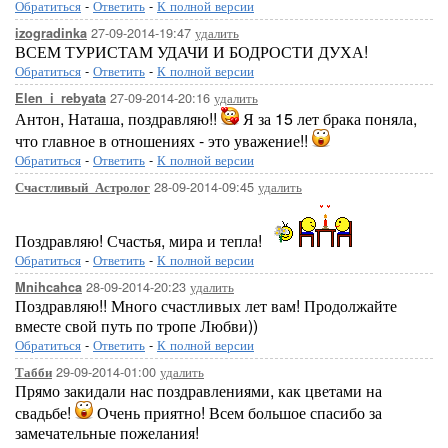
Обратиться
-
Ответить
-
К полной версии
27-09-2014-19:47
удалить
izogradinka
ВСЕМ ТУРИСТАМ УДАЧИ И БОДРОСТИ ДУХА!
Обратиться
-
Ответить
-
К полной версии
27-09-2014-20:16
удалить
Elen_i_rebyata
Антон, Наташа, поздравляю!!
Я за 15 лет брака поняла,
что главное в отношениях - это уважение!!
Обратиться
-
Ответить
-
К полной версии
28-09-2014-09:45
удалить
Счастливый_Астролог
Поздравляю! Счастья, мира и тепла!
Обратиться
-
Ответить
-
К полной версии
28-09-2014-20:23
удалить
Mnihcahca
Поздравляю!! Много счастливых лет вам! Продолжайте
вместе свой путь по тропе Любви))
Обратиться
-
Ответить
-
К полной версии
29-09-2014-01:00
удалить
Табби
Прямо закидали нас поздравлениями, как цветами на
свадьбе!
Очень приятно! Всем большое спасибо за
замечательные пожелания!