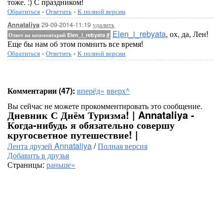
тоже. :) С праздником!
Обратиться
-
Ответить
-
К полной версии
29-09-2014-11:19
удалить
Annataliya
Elen_i_rebyata
, ох, да, Лен!
Ответ на комментарий Elen_i_rebyata
#
Еще бы нам об этом помнить все время!
Обратиться
-
Ответить
-
К полной версии
Комментарии (47):
вперёд»
вверх^
Вы сейчас не можете прокомментировать это сообщение.
Дневник С Днём Туризма! | Annataliya -
Когда-нибудь я обязательно совершу
кругосветное путешествие! |
Лента друзей Annataliya
/
Полная версия
Добавить в друзья
Страницы:
раньше»