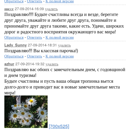
Обратиться
-
Ответить
-
К полной версии
27-09-2014-16:09
удалить
ниссе
Поздравляю!!!! Будьте счастливы всегда и везде, берегите
друг друга, уважайте и любите друг друга, понимайте и
принимайте друг друга такими, какие есть. Удачи, широких
дорог и радостного восприятия окружающего вас мира!
Обратиться
-
Ответить
-
К полной версии
27-09-2014-18:31
удалить
Lady_Sunny
Поздравляю!!! Вы классная парочка!)
Обратиться
-
Ответить
-
К полной версии
27-09-2014-19:32
удалить
azhur
Поздравляю вас обоих с замечательным днем, с годовщиной
и днем туризма!
Будьте счастливы и пусть ваша общая тропинка вьется
долго-долго и приводит вас в новые замечательные места
мира!
[700x525]