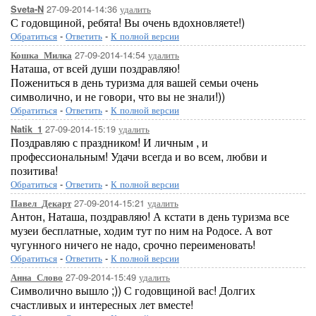
27-09-2014-14:36
удалить
Sveta-N
С годовщиной, ребята! Вы очень вдохновляете!)
Обратиться
-
Ответить
-
К полной версии
27-09-2014-14:54
удалить
Кошка_Милка
Наташа, от всей души поздравляю!
Пожениться в день туризма для вашей семьи очень
символично, и не говори, что вы не знали!))
Обратиться
-
Ответить
-
К полной версии
27-09-2014-15:19
удалить
Natik_1
Поздравляю с праздником! И личным , и
профессиональным! Удачи всегда и во всем, любви и
позитива!
Обратиться
-
Ответить
-
К полной версии
27-09-2014-15:21
удалить
Павел_Декарт
Антон, Наташа, поздравляю! А кстати в день туризма все
музеи бесплатные, ходим тут по ним на Родосе. А вот
чугунного ничего не надо, срочно переименовать!
Обратиться
-
Ответить
-
К полной версии
27-09-2014-15:49
удалить
Анна_Слово
Символично вышло ;)) С годовщиной вас! Долгих
счастливых и интересных лет вместе!