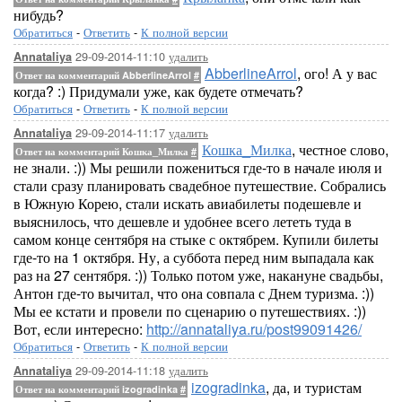
нибудь?
Обратиться
-
Ответить
-
К полной версии
29-09-2014-11:10
удалить
Annataliya
AbberlineArrol
, ого! А у вас
Ответ на комментарий AbberlineArrol
#
когда? :) Придумали уже, как будете отмечать?
Обратиться
-
Ответить
-
К полной версии
29-09-2014-11:17
удалить
Annataliya
Кошка_Милка
, честное слово,
Ответ на комментарий Кошка_Милка
#
не знали. :)) Мы решили пожениться где-то в начале июля и
стали сразу планировать свадебное путешествие. Собрались
в Южную Корею, стали искать авиабилеты подешевле и
выяснилось, что дешевле и удобнее всего лететь туда в
самом конце сентября на стыке с октябрем. Купили билеты
где-то на 1 октября. Ну, а суббота перед ним выпадала как
раз на 27 сентября. :)) Только потом уже, накануне свадьбы,
Антон где-то вычитал, что она совпала с Днем туризма. :))
Мы ее кстати и провели по сценарию о путешествиях. :))
Вот, если интересно:
http://annataliya.ru/post99091426/
Обратиться
-
Ответить
-
К полной версии
29-09-2014-11:18
удалить
Annataliya
izogradinka
, да, и туристам
Ответ на комментарий izogradinka
#