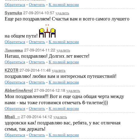
Обратиться
-
Ответить
-
К полной версии
27-09-2014-10:57
удалить
Syamuka
Еще раз поздравляем! Счастья вам и всего самого лучшего
на общем пути!
Обратиться
-
Ответить
-
К полной версии
27-09-2014-11:22
удалить
Лаконика
Наташ, поздравляю! Долгих лет вместе!
Обратиться
-
Ответить
-
К полной версии
27-09-2014-11:48
удалить
KZOTR
поздравляю! любви вам и интересныx путешествий!
Обратиться
-
Ответить
-
К полной версии
27-09-2014-12:18
удалить
AbberlineArrol
Мои поздравления!!! Вот и еще одна общая черта между
нами - мы тоже готовимся отмечать 6-тилетие)))
Обратиться
-
Ответить
-
К полной версии
27-09-2014-14:12
удалить
Mbali_--
здоровски как! поздравляю вас, ребята, у вас отличная
семья, так держать!
Обратиться
-
Ответить
-
К полной версии