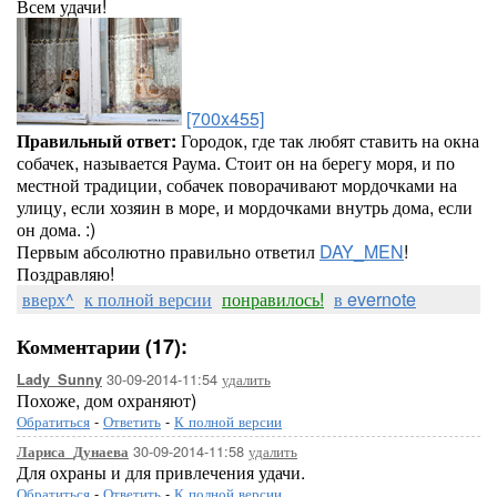
Всем удачи!
[700x455]
Правильный ответ:
Городок, где так любят ставить на окна
собачек, называется Раума. Стоит он на берегу моря, и по
местной традиции, собачек поворачивают мордочками на
улицу, если хозяин в море, и мордочками внутрь дома, если
он дома. :)
Первым абсолютно правильно ответил
DAY_MEN
!
Поздравляю!
вверх^
к полной версии
понравилось!
в evernote
Комментарии (17):
30-09-2014-11:54
удалить
Lady_Sunny
Похоже, дом охраняют)
Обратиться
-
Ответить
-
К полной версии
30-09-2014-11:58
удалить
Лариса_Дунаева
Для охраны и для привлечения удачи.
Обратиться
-
Ответить
-
К полной версии