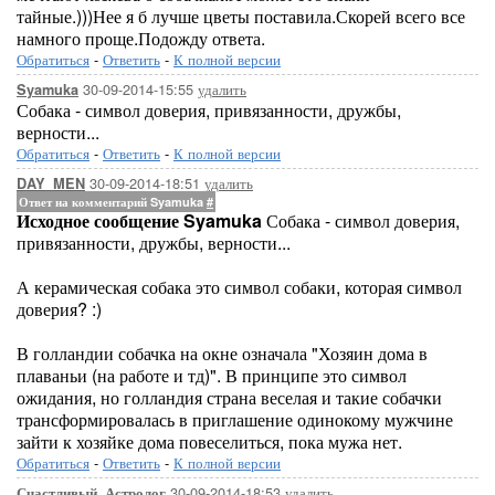
тайные.)))Нее я б лучше цветы поставила.Скорей всего все
намного проще.Подожду ответа.
Обратиться
-
Ответить
-
К полной версии
30-09-2014-15:55
удалить
Syamuka
Собака - символ доверия, привязанности, дружбы,
верности...
Обратиться
-
Ответить
-
К полной версии
30-09-2014-18:51
удалить
DAY_MEN
Ответ на комментарий Syamuka
#
Исходное сообщение Syamuka
Собака - символ доверия,
привязанности, дружбы, верности...
А керамическая собака это символ собаки, которая символ
доверия? :)
В голландии собачка на окне означала "Хозяин дома в
плаваньи (на работе и тд)". В принципе это символ
ожидания, но голландия страна веселая и такие собачки
трансформировалась в приглашение одинокому мужчине
зайти к хозяйке дома повеселиться, пока мужа нет.
Обратиться
-
Ответить
-
К полной версии
30-09-2014-18:53
удалить
Счастливый_Астролог