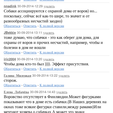
30-09-2014-12:29
удалить
nnadink
Собаки ассоциируются с охраной дома от воров) но...
поскольку, сейчас всё как-то шире, то значит и от
разнообразных несчастий заодно)
Обратиться
-
Ответить
-
К полной версии
30-09-2014-13:11
удалить
JBekkie
тоже думаю, что собачки - это как оберег для дома, для
охраны от воров и прочих несчастий, например, чтобы и
болезни в дом не вошли
Обратиться
-
Ответить
-
К полной версии
30-09-2014-13:20
удалить
iric2004
Чтобы дома кто-то был )))). Эффект присутствия.
Обратиться
-
Ответить
-
К полной версии
30-09-2014-13:22
удалить
Галина_Милецкая
сторож.
Обратиться
-
Ответить
-
К полной версии
30-09-2014-14:43
удалить
Елена_Лобачёва
Воровство отсутствует в Финляндии.Может фигурками
показывают что в доме есть собачки.(В Наших деревнях на
окнах тоже всякие фигурки ставили,между рамами)Или
мечтают хозяева о собачках.А может это знаки