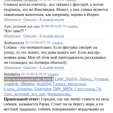
Сначала хотела ответить - все связано с фен-шуй, а потом
подумала, это же Финляндия. Может, у них собака является
священным животным, как например, корова в Индии.
Обратиться
-
Ответить
-
К полной версии
30-09-2014-22:18
удалить
Ланс_который_всё_рав
"Кто тама?! "
Обратиться
-
Ответить
-
К полной версии
01-10-2014-01:01
удалить
Фыфыркалка
Собаки - это необязательно. Если фигурки смотрят на
улицу, то это значит, что дома никого нет. Если внутрь -
хозяева дома. Мне об этом мой преподаватель рассказывал,
он голландец, но полмира объехал)).
Обратиться
-
Ответить
-
К полной версии
02-10-2014-15:12
удалить
Annataliya
Lady_Sunny
,
Лариса_Дунаева
,
Ответ на комментарий Lady_Sunny
#
nnadink
,
JBekkie
,
iric2004
,
Галина_Милицкая
,
Елена_Лобачёва
,
Syamuka
,
DAY_MEN
,
Счастливая_74
,
Ланс_который_всё_рав
,
Фыфыркалка
,
Правильный ответ:
Городок, где так любят ставить на окна
собачек, называется Раума. Стоит он на берегу моря, и по
местной традиции, собачек поворачивают мордочками на