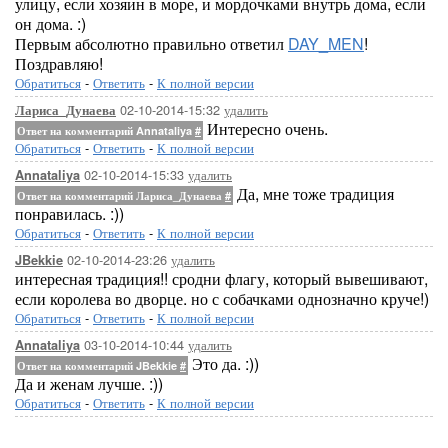
улицу, если хозяин в море, и мордочками внутрь дома, если
он дома. :)
Первым абсолютно правильно ответил
DAY_MEN
!
Поздравляю!
Обратиться
-
Ответить
-
К полной версии
02-10-2014-15:32
удалить
Лариса_Дунаева
Интересно очень.
Ответ на комментарий Annataliya
#
Обратиться
-
Ответить
-
К полной версии
02-10-2014-15:33
удалить
Annataliya
Да, мне тоже традиция
Ответ на комментарий Лариса_Дунаева
#
понравилась. :))
Обратиться
-
Ответить
-
К полной версии
02-10-2014-23:26
удалить
JBekkie
интересная традиция!! сродни флагу, который вывешивают,
если королева во дворце. но с собачками однозначно круче!)
Обратиться
-
Ответить
-
К полной версии
03-10-2014-10:44
удалить
Annataliya
Это да. :))
Ответ на комментарий JBekkie
#
Да и женам лучше. :))
Обратиться
-
Ответить
-
К полной версии