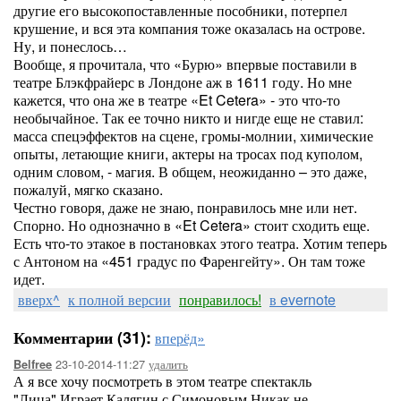
другие его высокопоставленные пособники, потерпел
крушение, и вся эта компания тоже оказалась на острове.
Ну, и понеслось…
Вообще, я прочитала, что «Бурю» впервые поставили в
театре Блэкфрайерс в Лондоне аж в 1611 году. Но мне
кажется, что она же в театре «Et Cetera» - это что-то
необычайное. Так ее точно никто и нигде еще не ставил:
масса спецэффектов на сцене, громы-молнии, химические
опыты, летающие книги, актеры на тросах под куполом,
одним словом, - магия. В общем, неожиданно – это даже,
пожалуй, мягко сказано.
Честно говоря, даже не знаю, понравилось мне или нет.
Спорно. Но однозначно в «Et Cetera» стоит сходить еще.
Есть что-то этакое в постановках этого театра. Хотим теперь
с Антоном на «451 градус по Фаренгейту». Он там тоже
идет.
вверх^
к полной версии
понравилось!
в evernote
Комментарии (31):
вперёд»
23-10-2014-11:27
удалить
Belfree
А я все хочу посмотреть в этом театре спектакль
"Лица".Играет Калягин с Симоновым.Никак не