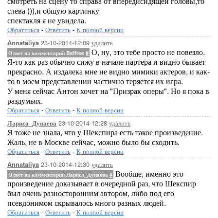
смотреть на сцену то справа от впередисидящей головы,то
слева ))),и общую картинку
спектакля я не увидела.
Обратиться
-
Ответить
-
К полной версии
23-10-2014-12:09
удалить
Annataliya
О, ну, это тебе просто не повезло.
Ответ на комментарий Belfree
#
Я-то как раз обычно сижу в начале партера и видно бывает
прекрасно. А издалека мне не видно мимики актеров, и как-
то в моем представлении частично теряется их игра.
У меня сейчас Антон хочет на "Призрак оперы". Но я пока в
раздумьях.
Обратиться
-
Ответить
-
К полной версии
23-10-2014-12:28
удалить
Лариса_Дунаева
Я тоже не знала, что у Шекспира есть такое произведение.
Жаль, не в Москве сейчас, можно было бы сходить.
Обратиться
-
Ответить
-
К полной версии
23-10-2014-12:30
удалить
Annataliya
Вообще, именно это
Ответ на комментарий Лариса_Дунаева
#
произведение доказывает в очередной раз, что Шекспир
был очень разносторонним автором, либо под его
псевдонимом скрывалось много разных людей.
Обратиться
-
Ответить
-
К полной версии