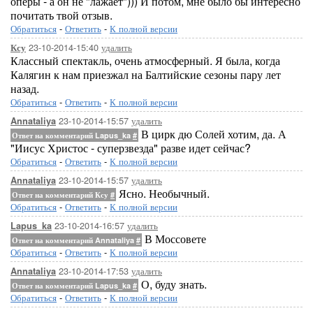
оперы - а он не "лажает"))) И потом, мне было бы интересно
почитать твой отзыв.
Обратиться
-
Ответить
-
К полной версии
23-10-2014-15:40
удалить
Ксу
Классный спектакль, очень атмосферный. Я была, когда
Калягин к нам приезжал на Балтийские сезоны пару лет
назад.
Обратиться
-
Ответить
-
К полной версии
23-10-2014-15:57
удалить
Annataliya
В цирк дю Солей хотим, да. А
Ответ на комментарий Lapus_ka
#
"Иисус Христос - суперзвезда" разве идет сейчас?
Обратиться
-
Ответить
-
К полной версии
23-10-2014-15:57
удалить
Annataliya
Ясно. Необычный.
Ответ на комментарий Ксу
#
Обратиться
-
Ответить
-
К полной версии
23-10-2014-16:57
удалить
Lapus_ka
В Моссовете
Ответ на комментарий Annataliya
#
Обратиться
-
Ответить
-
К полной версии
23-10-2014-17:53
удалить
Annataliya
О, буду знать.
Ответ на комментарий Lapus_ka
#
Обратиться
-
Ответить
-
К полной версии