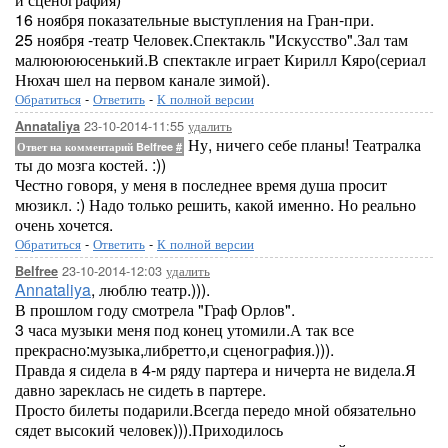
16 ноября показательные выступления на Гран-при.
25 ноября -театр Человек.Спектакль "Искусство".Зал там
малююююсенький.В спектакле играет Кирилл Кяро(сериал
Нюхач шел на первом канале зимой).
Обратиться
-
Ответить
-
К полной версии
23-10-2014-11:55
удалить
Annataliya
Ну, ничего себе планы! Театралка
Ответ на комментарий Belfree
#
ты до мозга костей. :))
Честно говоря, у меня в последнее время душа просит
мюзикл. :) Надо только решить, какой именно. Но реально
очень хочется.
Обратиться
-
Ответить
-
К полной версии
23-10-2014-12:03
удалить
Belfree
Annataliya
, люблю театр.))).
В прошлом году смотрела "Граф Орлов".
3 часа музыки меня под конец утомили.А так все
прекрасно:музыка,либретто,и сценография.))).
Правда я сидела в 4-м ряду партера и ничерта не видела.Я
давно зареклась не сидеть в партере.
Просто билеты подарили.Всегда передо мной обязательно
сядет высокий человек))).Приходилось