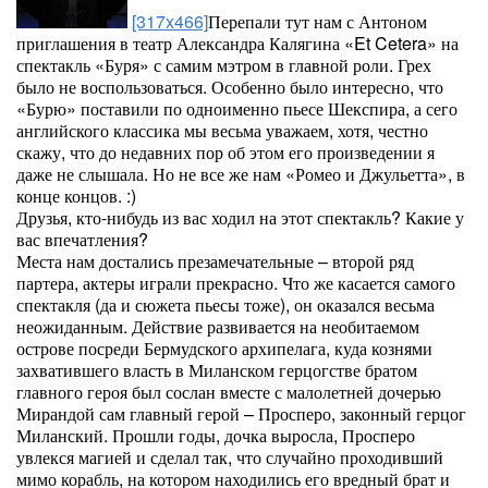
[317x466]
Перепали тут нам с Антоном
приглашения в театр Александра Калягина «Et Cetera» на
спектакль «Буря» с самим мэтром в главной роли. Грех
было не воспользоваться. Особенно было интересно, что
«Бурю» поставили по одноименно пьесе Шекспира, а сего
английского классика мы весьма уважаем, хотя, честно
скажу, что до недавних пор об этом его произведении я
даже не слышала. Но не все же нам «Ромео и Джульетта», в
конце концов. :)
Друзья, кто-нибудь из вас ходил на этот спектакль? Какие у
вас впечатления?
Места нам достались презамечательные – второй ряд
партера, актеры играли прекрасно. Что же касается самого
спектакля (да и сюжета пьесы тоже), он оказался весьма
неожиданным. Действие развивается на необитаемом
острове посреди Бермудского архипелага, куда кознями
захватившего власть в Миланском герцогстве братом
главного героя был сослан вместе с малолетней дочерью
Мирандой сам главный герой – Просперо, законный герцог
Миланский. Прошли годы, дочка выросла, Просперо
увлекся магией и сделал так, что случайно проходивший
мимо корабль, на котором находились его вредный брат и