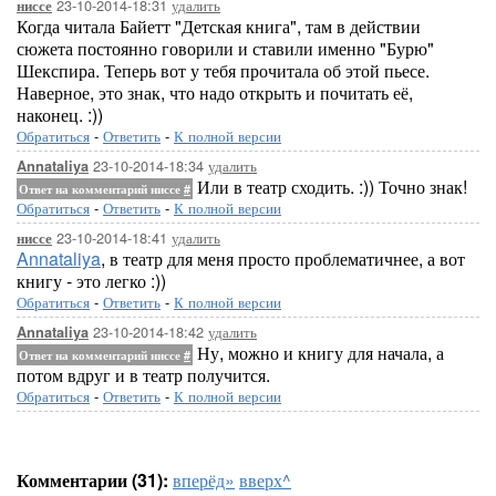
23-10-2014-18:31
удалить
ниссе
Когда читала Байетт "Детская книга", там в действии
сюжета постоянно говорили и ставили именно "Бурю"
Шекспира. Теперь вот у тебя прочитала об этой пьесе.
Наверное, это знак, что надо открыть и почитать её,
наконец. :))
Обратиться
-
Ответить
-
К полной версии
23-10-2014-18:34
удалить
Annataliya
Или в театр сходить. :)) Точно знак!
Ответ на комментарий ниссе
#
Обратиться
-
Ответить
-
К полной версии
23-10-2014-18:41
удалить
ниссе
Annataliya
, в театр для меня просто проблематичнее, а вот
книгу - это легко :))
Обратиться
-
Ответить
-
К полной версии
23-10-2014-18:42
удалить
Annataliya
Ну, можно и книгу для начала, а
Ответ на комментарий ниссе
#
потом вдруг и в театр получится.
Обратиться
-
Ответить
-
К полной версии
Комментарии (31):
вперёд»
вверх^