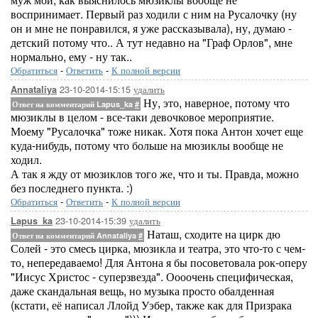
воспринимает. Первый раз ходили с ним на Русалочку (ну
он и мне не понравился, я уже рассказывала), ну, думаю -
детский потому что.. А тут недавно на "Граф Орлов", мне
нормально, ему - ну так..
Обратиться
-
Ответить
-
К полной версии
23-10-2014-15:15
удалить
Annataliya
Ну, это, наверное, потому что
Ответ на комментарий Lapus_ka
#
мюзиклы в целом - все-таки девочковое мероприятие.
Моему "Русалочка" тоже никак. Хотя пока Антон хочет еще
куда-нибудь, потому что больше на мюзиклы вообще не
ходил.
А так я жду от мюзиклов того же, что и ты. Правда, можно
без последнего пункта. :)
Обратиться
-
Ответить
-
К полной версии
23-10-2014-15:39
удалить
Lapus_ka
Наташ, сходите на цирк дю
Ответ на комментарий Annataliya
#
Солей - это смесь цирка, мюзикла и театра, это что-то с чем-
то, непередаваемо! Для Антона я бы посоветовала рок-оперу
"Иисус Христос - суперзвезда". Оооочень специфическая,
даже скандальная вещь, но музыка просто обалденная
(кстати, её написал Ллойд Уэбер, также как для Призрака