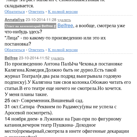
складывается.
Обратиться
-
Ответить
-
К полной версии
23-10-2014-11:28
удалить
Annataliya
Belfree
, а вообще, смотрела уже
Ответ на комментарий Belfree
#
что-нибудь здесь?
"Лица" - по какому-то произведению или это их
постановка?
Обратиться
-
Ответить
-
К полной версии
23-10-2014-11:52
удалить
Belfree
По произведению Антона ПалЫча Чехова,в постановке
Калягина.Комедия.Должно быть не дурно.Есть такой
журнал Театрал(я два раза подряд выигрывала годовую
подписку).У Калягина там своя колонка.Обожаю читать его
статьи.В его театре еще ничего не смотрела.Но хочется.
У меня планы такие.
25 окт- Современник.Вишневый сад.
31 окт.Сатира -Реквием по Радамесу(увы не успела с
Аросевой посмотреть).
14 ноября днем- в Лужники на Гран-при по фигурному
катания,вечером театр Пушкина- Доходное
место(премьерный,смотрела в инете офигенные декарации
и сценография)