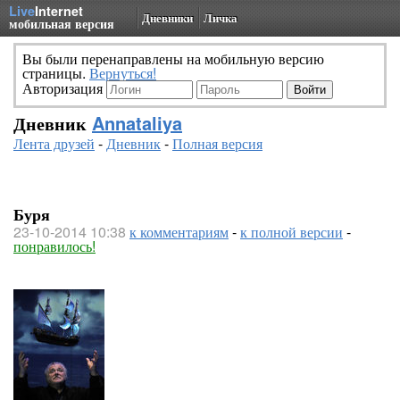
Live
Internet
Дневники
Личка
мобильная версия
Вы были перенаправлены на мобильную версию
страницы.
Вернуться!
Авторизация
Дневник
Annataliya
Лента друзей
-
Дневник
-
Полная версия
Буря
23-10-2014 10:38
к комментариям
-
к полной версии
-
понравилось!