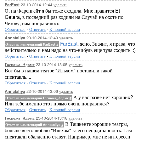
23-10-2014-12:44
удалить
FarEast
О, на Фаренгейт я бы тоже сходила. Мне нравится Et
Cetera, в последний раз ходили на Случай на охоте по
Чехову, нам понравилось.
Обратиться
-
Ответить
-
К полной версии
23-10-2014-12:49
удалить
Annataliya
FarEast
, ясно. Значит, я права, что
Ответ на комментарий FarEast
#
действительно и нам надо на что-нибудь еще туда сходить. :)
Обратиться
-
Ответить
-
К полной версии
23-10-2014-13:05
удалить
Госпожа_Адомс
Вот бы в нашем театре "Ильхом" поставили такой
спектакль....
Обратиться
-
Ответить
-
К полной версии
23-10-2014-13:06
удалить
Annataliya
А у вас разве нет хороших?
Ответ на комментарий Госпожа_Адомс
#
Или тебе именно этот прямо очень понравился?
Обратиться
-
Ответить
-
К полной версии
23-10-2014-13:18
удалить
Госпожа_Адомс
В Ташкенте хорошие театры,
Ответ на комментарий Annataliya
#
больше всего люблю "Ильхом" за его неординарность. Там
спектакли обалденно ставят. Например, мне не интересен