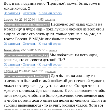
Вот, и мы подумываем о "Призраке", может быть, тоже в
конце ноября. :)
Обратиться
-
Ответить
-
К полной версии
23-10-2014-14:53
удалить
Lapus_ka
Несколько лет назад ходила на
Ответ на комментарий Annataliya
#
Красавицу и чудовище - пока лучший мюзикл из всех что я
видела, сейчас его опять дают, только уже не в МДМе, а в
театре Россия. В МДМе мне больше нравится
Обратиться
-
Ответить
-
К полной версии
23-10-2014-15:06
удалить
Annataliya
Мы побоялись на него идти,
Ответ на комментарий Lapus_ka
#
решили, что он совсем детский. Не?
Обратиться
-
Ответить
-
К полной версии
23-10-2014-15:11
удалить
Lapus_ka
Да я бы не сказала... ну ты
Ответ на комментарий Annataliya
#
знаешь, это был мой самый любимый диснеевский мультик,
может поэтому так в душу запал мюзикл. Смотря что вы
ждете от мюзикла. Для меня важны 3 составляющие - чтобы
пели вживую, чтобы это было красочное, качественное шоу
и чтобы потом я долго напевала песни из мюзикла. Если эти
условия выполняются - то значит, мюзикл удался. Хотя вот
муж мой, как выяснилось мюзиклы вообще не