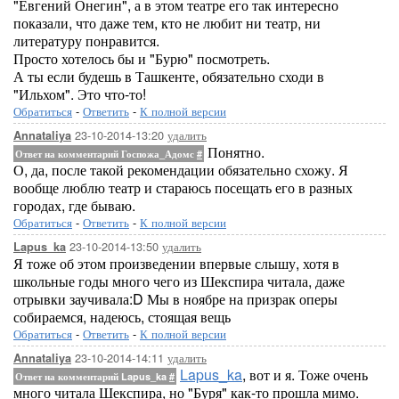
"Евгений Онегин", а в этом театре его так интересно
показали, что даже тем, кто не любит ни театр, ни
литературу понравится.
Просто хотелось бы и "Бурю" посмотреть.
А ты если будешь в Ташкенте, обязательно сходи в
"Ильхом". Это что-то!
Обратиться
-
Ответить
-
К полной версии
23-10-2014-13:20
удалить
Annataliya
Понятно.
Ответ на комментарий Госпожа_Адомс
#
О, да, после такой рекомендации обязательно схожу. Я
вообще люблю театр и стараюсь посещать его в разных
городах, где бываю.
Обратиться
-
Ответить
-
К полной версии
23-10-2014-13:50
удалить
Lapus_ka
Я тоже об этом произведении впервые слышу, хотя в
школьные годы много чего из Шекспира читала, даже
отрывки заучивала:D Мы в ноябре на призрак оперы
собираемся, надеюсь, стоящая вещь
Обратиться
-
Ответить
-
К полной версии
23-10-2014-14:11
удалить
Annataliya
Lapus_ka
, вот и я. Тоже очень
Ответ на комментарий Lapus_ka
#
много читала Шекспира, но "Буря" как-то прошла мимо.