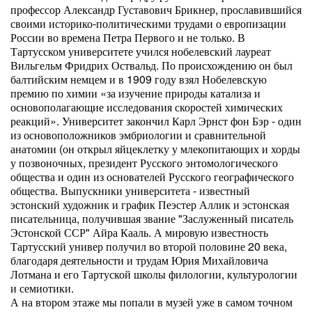
профессор Александр Густавович Брикнер, прославившийся
своими историко-политическими трудами о европизации
России во времена Петра Первого и не только. В
Тартусском университете учился нобелевский лауреат
Вильгельм Фридрих Оствальд. По происхождению он был
балтийским немцем и в 1909 году взял Нобелевскую
премию по химии «за изучение природы катализа и
основополагающие исследования скоростей химических
реакций». Университет закончил Карл Эрнст фон Бэр - один
из основоположников эмбриологии и сравнительной
анатомии (он открыл яйцеклетку у млекопитающих и хорды
у позвоночных, президент Русского энтомологического
общества и один из основателей Русского географического
общества. Выпускники университета - известный
эстонский художник и график Пеэстер Аллик и эстонская
писательница, получившая звание "Заслуженный писатель
Эстонской ССР" Айра Кааль. А мировую известность
Тартусский универ получил во второй половине 20 века,
благодаря деятельности и трудам Юрия Михайловича
Лотмана и его Тартуской школы филологии, культурологии
и семиотики.
А на втором этаже мы попали в музей уже в самом точном