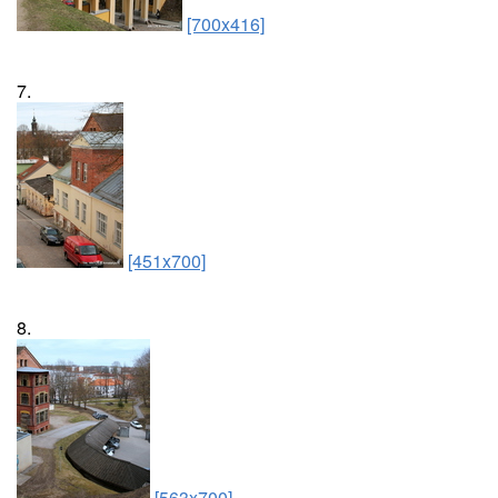
[700x416]
7.
[451x700]
8.
[563x700]