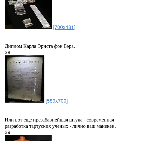
[700x481]
Диплом Карла Эрнста фон Бэра.
38.
[589x700]
Или вот еще презабавнейшая штука - современная
разработка тартуских ученых - лично ваш манекен.
39.