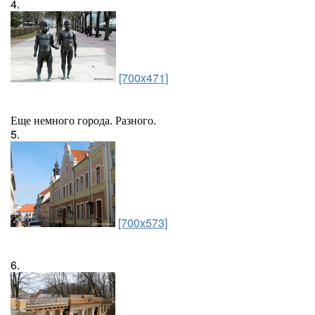
4.
[700x471]
Еще немного города. Разного.
5.
[700x573]
6.