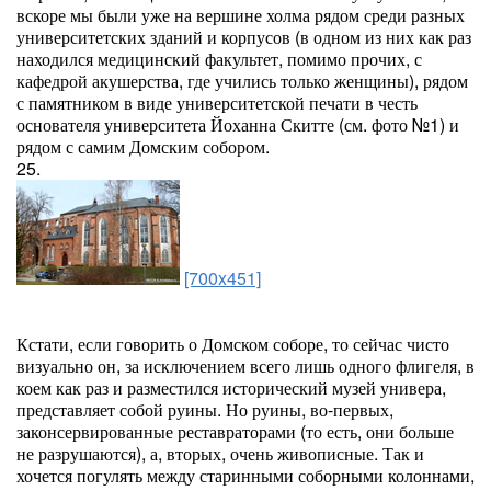
вскоре мы были уже на вершине холма рядом среди разных
университетских зданий и корпусов (в одном из них как раз
находился медицинский факультет, помимо прочих, с
кафедрой акушерства, где учились только женщины), рядом
с памятником в виде университетской печати в честь
основателя университета Йоханна Скитте (см. фото №1) и
рядом с самим Домским собором.
25.
[700x451]
Кстати, если говорить о Домском соборе, то сейчас чисто
визуально он, за исключением всего лишь одного флигеля, в
коем как раз и разместился исторический музей универа,
представляет собой руины. Но руины, во-первых,
законсервированные реставраторами (то есть, они больше
не разрушаются), а, вторых, очень живописные. Так и
хочется погулять между старинными соборными колоннами,