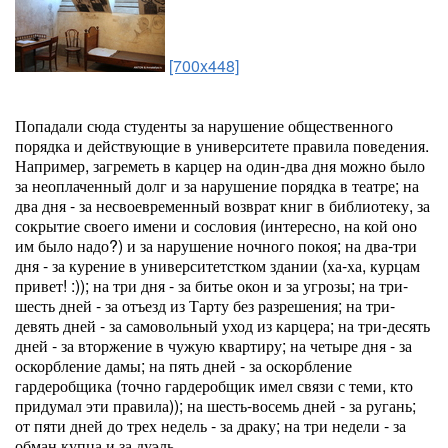
[700x448]
Попадали сюда студенты за нарушение общественного
порядка и действующие в университете правила поведения.
Например, загреметь в карцер на один-два дня можно было
за неоплаченный долг и за нарушение порядка в театре; на
два дня - за несвоевременный возврат книг в библиотеку, за
сокрытие своего имени и сословия (интересно, на кой оно
им было надо?) и за нарушение ночного покоя; на два-три
дня - за курение в университетстком здании (ха-ха, курцам
привет! :)); на три дня - за битье окон и за угрозы; на три-
шесть дней - за отъезд из Тарту без разрешения; на три-
девять дней - за самовольный уход из карцера; на три-десять
дней - за вторжение в чужую квартиру; на четыре дня - за
оскорбление дамы; на пять дней - за оскорбление
гардеробщика (точно гардеробщик имел связи с теми, кто
придумал эти правила)); на шесть-восемь дней - за ругань;
от пяти дней до трех недель - за драку; на три недели - за
обман купца и за дуэль.