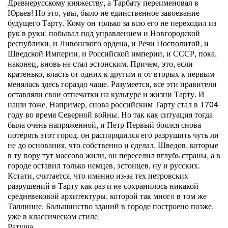
Древнерусскому княжеству, а Тарбату переименовал в
Юрьев! Но это, увы, было не единственное завоевание
будущего Тарту. Кому он только за всю его не переходил из
рук в руки: побывал под управлением и Новгородской
республики, и Ливонского ордена, и Речи Посполитой, и
Шведской Империи, и Российской империи, и СССР, пока,
наконец, вновь не стал эстонским. Причем, это, если
кратенько, власть от одних к другим и от вторых к первым
менялась здесь гораздо чаще. Разумеется, все эти правители
оставляли свои отпечатки на культуре и жизни Тарту. И
наши тоже. Например, снова российским Тарту стал в 1704
году во время Северной войны. Но так как ситуация тогда
была очень напряженной, и Петр Первый боялся снова
потерять этот город, он распорядился его разрушить чуть ли
не до основания, что собственно и сделал. Шведов, которые
в ту пору тут массово жили, он переселил вглубь страны, а в
городе оставил только немцев, эстонцев, ну и русских.
Кстати, считается, что именно из-за тех петровских
разрушений в Тарту как раз и не сохранилось никакой
средневековой архитектуры, которой так много в том же
Таллинне. Большинство зданий в городе построено позже,
уже в классическом стиле.
Ратуша.