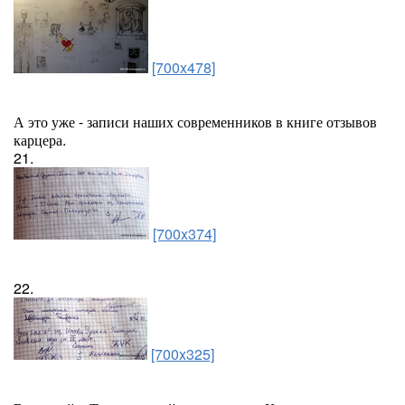
[700x478]
А это уже - записи наших современников в книге отзывов
карцера.
21.
[700x374]
22.
[700x325]