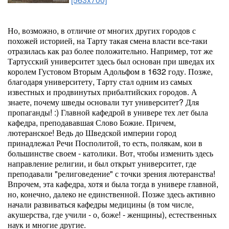
Но, возможно, в отличие от многих других городов с
похожей историей, на Тарту такая смена власти все-таки
отразилась как раз более положительно. Например, тот же
Тартусский университет здесь был основан при шведах их
королем Густовом Вторым Адольфом в 1632 году. Позже,
благодаря университету, Тарту стал одним из самых
известных и продвинутых прибалтийских городов. А
знаете, почему шведы основали тут университет? Для
пропаганды! :) Главной кафедрой в универе тех лет была
кафедра, преподававшая Слово Божие. Причем,
лютеранское! Ведь до Шведской империи город
принадлежал Речи Посполитой, то есть, полякам, кои в
большинстве своем - католики. Вот, чтобы изменить здесь
направление религии, и был открыт университет, где
преподавали "религоведение" с точки зрения лютеранства!
Впрочем, эта кафедра, хотя и была тогда в универе главной,
но, конечно, далеко не единственной. Позже здесь активно
начали развиваться кафедры медицины (в том числе,
акушерства, где учили - о, боже! - женщины), естественных
наук и многие другие.