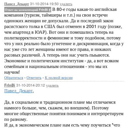
31-10-2014-19:50
удалить
Павел_Декарт
В 80-е годы какая-то английская
Ответ на комментарий FrInBi
#
компания (туризм, таймшеры и т.п.) на свои встречи
одиноких женщин не допускали. Да и последний закон
расистского толка в США был отменен в 2001 году (позже,
чем апартеид в ЮАР). Вот они и помешались теперь на
политкорректности и феминизме и тому подобном, потому
что у них реально было угнетение и дискриминация, когда у
нас уже сто лет женщины имеют все права, и никаких
расовых различий. А теперь они нас учить пыьаются.
Экономике и политическим институтам - да, а вот всяким
семейным и национальным отношениям - это мы их
научим!
Обратиться
-
Ответить
-
К полной версии
31-10-2014-20:12
удалить
FrInBi
Павел_Декарт
,
Да, в социальном и традиционном плане мы отличаемся
намного больше, чем, скажем, во внешнем). Поэтому
многие общественные понятия понимаем и интерпретируем
по разному.
И да, в экономическом плане нам есть чему поучиться *что