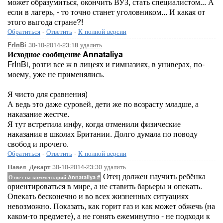
может образумиться, окончить ВУЗ, стать специалистом... А
если в лагерь, - то точно станет уголовником... И какая от
этого выгода стране?!
Обратиться
-
Ответить
-
К полной версии
30-10-2014-23:18
удалить
FrInBi
Исходное сообщение Annataliya
FrInBi, розги все ж в лицеях и гимназиях, в универах, по-
моему, уже не применялись.
Я чисто для сравнения)
А ведь это даже суровей, дети же по возрасту младше, а
наказание жестче.
Я тут встретила инфу, когда отменили физические
наказания в школах Британии. Долго думала по поводу
свобод и прочего.
Обратиться
-
Ответить
-
К полной версии
30-10-2014-23:30
удалить
Павел_Декарт
Отец должен научить ребёнка
Ответ на комментарий Annataliya
#
ориентироваться в мире, а не ставить барьеры и опекать.
Опекать бесконечно и во всех жизненных ситуациях
невозможно. Показать, как горит газ и как может обжечь (на
каком-то предмете), а не гонять ежеминутно - не подходи к