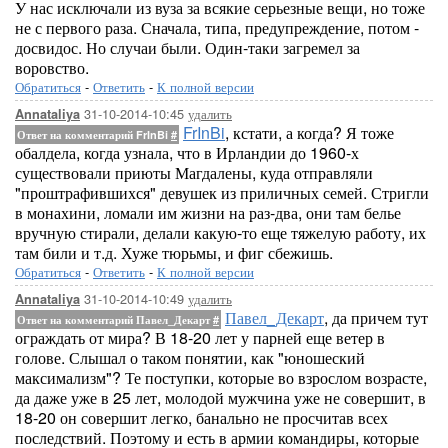
У нас исключали из вуза за всякие серьезные вещи, но тоже
не с первого раза. Сначала, типа, предупреждение, потом -
досвидос. Но случаи были. Один-таки загремел за
воровство.
Обратиться
-
Ответить
-
К полной версии
31-10-2014-10:45
удалить
Annataliya
FrInBi
, кстати, а когда? Я тоже
Ответ на комментарий FrInBi
#
обалдела, когда узнала, что в Ирландии до 1960-х
существовали приюты Магдалены, куда отправляли
"проштрафившихся" девушек из приличных семей. Стригли
в монахини, ломали им жизни на раз-два, они там белье
вручную стирали, делали какую-то еще тяжелую работу, их
там били и т.д. Хуже тюрьмы, и фиг сбежишь.
Обратиться
-
Ответить
-
К полной версии
31-10-2014-10:49
удалить
Annataliya
Павел_Декарт
, да причем тут
Ответ на комментарий Павел_Декарт
#
ограждать от мира? В 18-20 лет у парней еще ветер в
голове. Слышал о таком понятии, как "юношеский
максимализм"? Те поступки, которые во взрослом возрасте,
да даже уже в 25 лет, молодой мужчина уже не совершит, в
18-20 он совершит легко, банально не просчитав всех
последствий. Поэтому и есть в армии командиры, которые