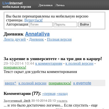
Live
Internet
Дневники
Личка
мобильная версия
Вы были перенаправлены на мобильную версию
страницы.
Вернуться!
Авторизация
Дневник
Annataliya
Лента друзей
-
Дневник
-
Полная версия
За курение в университете - на три дня в карцер!
29-10-2014 10:44
к комментариям
-
к полной версии
-
понравилось!
Текст скрыт для удобства комментирования
вверх^
к полной версии
понравилось!
в evernote
Комментарии (77):
«первая
«назад
30-10-2014-23:13
удалить
Задумчивый_Jack
... и это было достаточно логично... Если спустить - еще