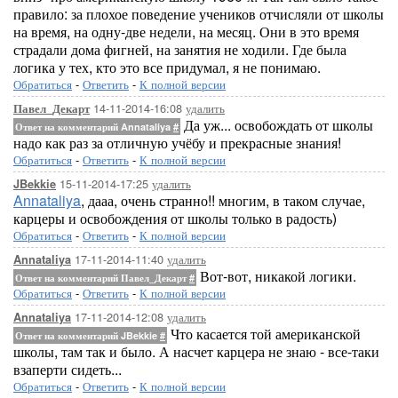
правило: за плохое поведение учеников отчисляли от школы
на время, на одну-две недели, на месяц. Они в это время
страдали дома фигней, на занятия не ходили. Где была
логика у тех, кто это все придумал, я не понимаю.
Обратиться
-
Ответить
-
К полной версии
14-11-2014-16:08
удалить
Павел_Декарт
Да уж... освобождать от школы
Ответ на комментарий Annataliya
#
надо как раз за отличную учёбу и прекрасные знания!
Обратиться
-
Ответить
-
К полной версии
15-11-2014-17:25
удалить
JBekkie
Annataliya
, дааа, очень странно!! многим, в таком случае,
карцеры и освобождения от школы только в радость)
Обратиться
-
Ответить
-
К полной версии
17-11-2014-11:40
удалить
Annataliya
Вот-вот, никакой логики.
Ответ на комментарий Павел_Декарт
#
Обратиться
-
Ответить
-
К полной версии
17-11-2014-12:08
удалить
Annataliya
Что касается той американской
Ответ на комментарий JBekkie
#
школы, там так и было. А насчет карцера не знаю - все-таки
взаперти сидеть...
Обратиться
-
Ответить
-
К полной версии