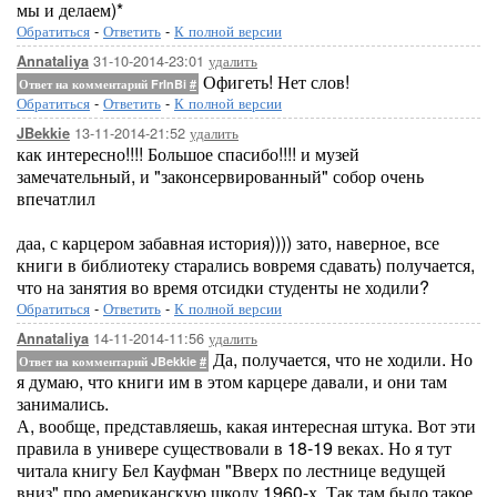
мы и делаем)*
Обратиться
-
Ответить
-
К полной версии
31-10-2014-23:01
удалить
Annataliya
Офигеть! Нет слов!
Ответ на комментарий FrInBi
#
Обратиться
-
Ответить
-
К полной версии
13-11-2014-21:52
удалить
JBekkie
как интересно!!!! Большое спасибо!!!! и музей
замечательный, и "законсервированный" собор очень
впечатлил
даа, с карцером забавная история)))) зато, наверное, все
книги в библиотеку старались вовремя сдавать) получается,
что на занятия во время отсидки студенты не ходили?
Обратиться
-
Ответить
-
К полной версии
14-11-2014-11:56
удалить
Annataliya
Да, получается, что не ходили. Но
Ответ на комментарий JBekkie
#
я думаю, что книги им в этом карцере давали, и они там
занимались.
А, вообще, представляешь, какая интересная штука. Вот эти
правила в универе существовали в 18-19 веках. Но я тут
читала книгу Бел Кауфман "Вверх по лестнице ведущей
вниз" про американскую школу 1960-х. Так там было такое