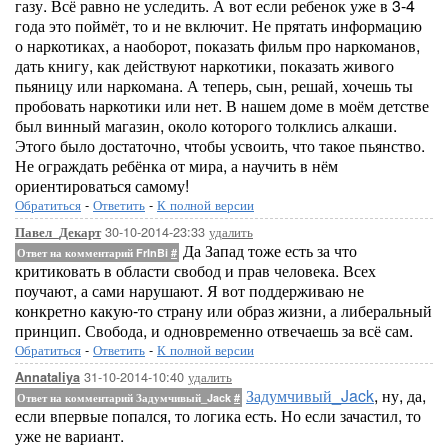
газу. Всё равно не уследить. А вот если ребенок уже в 3-4
года это поймёт, то и не включит. Не прятать информацию
о наркотиках, а наоборот, показать фильм про наркоманов,
дать книгу, как действуют наркотики, показать живого
пьяницу или наркомана. А теперь, сын, решай, хочешь ты
пробовать наркотики или нет. В нашем доме в моём детстве
был винный магазин, около которого толклись алкаши.
Этого было достаточно, чтобы усвоить, что такое пьянство.
Не ограждать ребёнка от мира, а научить в нём
ориентироваться самому!
Обратиться
-
Ответить
-
К полной версии
30-10-2014-23:33
удалить
Павел_Декарт
Да Запад тоже есть за что
Ответ на комментарий FrInBi
#
критиковать в области свобод и прав человека. Всех
поучают, а сами нарушают. Я вот поддерживаю не
конкретно какую-то страну или образ жизни, а либеральный
принцип. Свобода, и одновременно отвечаешь за всё сам.
Обратиться
-
Ответить
-
К полной версии
31-10-2014-10:40
удалить
Annataliya
Задумчивый_Jack
, ну, да,
Ответ на комментарий Задумчивый_Jack
#
если впервые попался, то логика есть. Но если зачастил, то
уже не вариант.