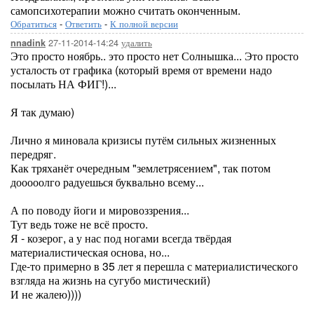
самопсихотерапии можно считать оконченным.
Обратиться
-
Ответить
-
К полной версии
27-11-2014-14:24
удалить
nnadink
Это просто ноябрь.. это просто нет Солнышка... Это просто
усталость от графика (который время от времени надо
посылать НА ФИГ!)...
Я так думаю)
Лично я миновала кризисы путём сильных жизненных
передряг.
Как тряханёт очередным "землетрясением", так потом
дооооолго радуешься буквально всему...
А по поводу йоги и мировоззрения...
Тут ведь тоже не всё просто.
Я - козерог, а у нас под ногами всегда твёрдая
материалистическая основа, но...
Где-то примерно в 35 лет я перешла с материалистического
взгляда на жизнь на сугубо мистический)
И не жалею))))