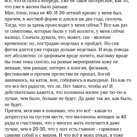
все, что осталось впереди, уже не такое интересное, как то,
что уже в жизни было раньше.
Мне, блин, пока не 40. И 30-летний кризис у меня был,
причем, в жесткой форме и длился аж два года, сволочь.
Тогда, что за хрень происходит у меня сейчас? Все как раз
те симптомы, которые были у той коллеги, у меня сейчас
налицо. Сначала думала, что, может, сие - явление
временное: ну, пострадаю недельку и пройдет. Но сия
фигня длится уже гораздо дольше недельки. И ведь повода
нет абсолютно: со здоровьем вроде ничего, выгляжу вроде
бы тоже пока сносно, на разные мероприятия хожу не
меньше, чем раньше, интерес к книгам, фильмам,
фестивалям и прочим прелестям не пропал, йогой
занимаюсь, на каток, вон, собираюсь в выходные. Но как-то
это все без радости, что ли. Нет такого, чтобы ах! И
действительно кажется, что половина жизни уже тю-тю и
лучше, чем было, больше не будет. Да даже так же, как было,
не будет.
Причем, мозгами я понимаю, что это всё - какая-то
депрессуха на пустом месте, что миллионы женщин за 40
рады и счастливы, что у многих жить получается даже
лучше, чем в 20-30, что у них есть главное - гармония с
самими собой и с миром. И что всё в моих руках, я тоже