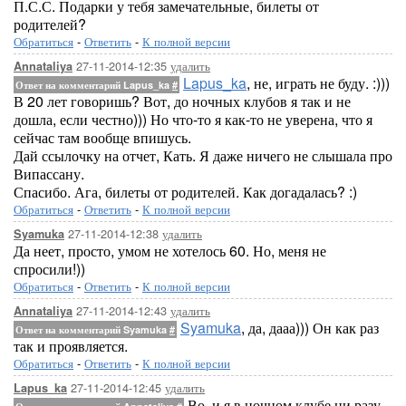
П.С.С. Подарки у тебя замечательные, билеты от
родителей?
Обратиться
-
Ответить
-
К полной версии
27-11-2014-12:35
удалить
Annataliya
Lapus_ka
, не, играть не буду. :)))
Ответ на комментарий Lapus_ka
#
В 20 лет говоришь? Вот, до ночных клубов я так и не
дошла, если честно))) Но что-то я как-то не уверена, что я
сейчас там вообще впишусь.
Дай ссылочку на отчет, Кать. Я даже ничего не слышала про
Випассану.
Спасибо. Ага, билеты от родителей. Как догадалась? :)
Обратиться
-
Ответить
-
К полной версии
27-11-2014-12:38
удалить
Syamuka
Да неет, просто, умом не хотелось 60. Но, меня не
спросили!))
Обратиться
-
Ответить
-
К полной версии
27-11-2014-12:43
удалить
Annataliya
Syamuka
, да, дааа))) Он как раз
Ответ на комментарий Syamuka
#
так и проявляется.
Обратиться
-
Ответить
-
К полной версии
27-11-2014-12:45
удалить
Lapus_ka
Во, и я в ночном клубе ни разу