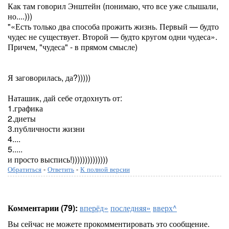
Как там говорил Энштейн (понимаю, что все уже слышали,
но....)))
"«Есть только два способа прожить жизнь. Первый — будто
чудес не существует. Второй — будто кругом одни чудеса».
Причем, "чудеса" - в прямом смысле)
Я заговорилась, да?)))))
Наташик, дай себе отдохнуть от:
1.графика
2.диеты
3.публичности жизни
4....
5.....
и просто выспись!))))))))))))))
Обратиться
-
Ответить
-
К полной версии
Комментарии (79):
вперёд»
последняя»
вверх^
Вы сейчас не можете прокомментировать это сообщение.