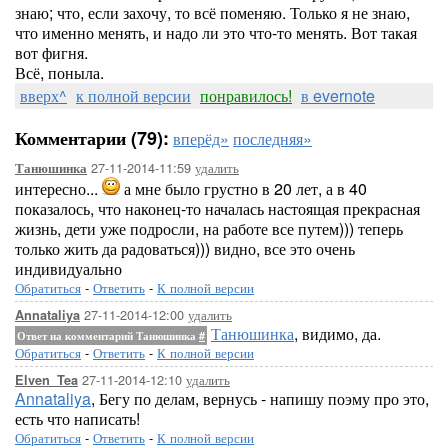
знаю; что, если захочу, то всё поменяю. Только я не знаю,
что именно менять, и надо ли это что-то менять. Вот такая
вот фигня.
Всё, поныла.
вверх^
к полной версии
понравилось!
в evernote
Комментарии (79):
вперёд»
последняя»
27-11-2014-11:59
удалить
Танюшинка
интересно...
а мне было грустно в 20 лет, а в 40
показалось, что наконец-то началась настоящая прекрасная
жизнь, дети уже подросли, на работе все путем))) теперь
только жить да радоваться))) видно, все это очень
индивидуально
Обратиться
-
Ответить
-
К полной версии
27-11-2014-12:00
удалить
Annataliya
Танюшинка
, видимо, да.
Ответ на комментарий Танюшинка
#
Обратиться
-
Ответить
-
К полной версии
27-11-2014-12:10
удалить
Elven_Tea
Annataliya
, Бегу по делам, вернусь - напишу поэму про это,
есть что написать!
Обратиться
-
Ответить
-
К полной версии