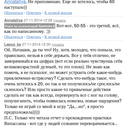
Annataliya
, Не припоминаю. Еще не хотелось, чтобы 60
наступало))
Обратиться
-
Ответить
-
К полной версии
27-11-2014-12:28
удалить
Annataliya
Вот-вот, 50-55 - это третий, всё,
Ответ на комментарий Syamuka
#
как по написанному. :))
Обратиться
-
Ответить
-
К полной версии
27-11-2014-12:30
удалить
Lapus_ka
Ой, Наташик, да ты что! Ну, хотя, молодец, что поныла, это
правильно, нельзя в себе держать. Все у тебя отлично, не
заморачивайся на цифрах (вот если реально чувствуешь себя
великовозрастной дуэньей, то это плохо). Не знаю как
помочь, я не психолог, но может устроить себе какое-нибудь
приключение-встрясочку? Сделать что-нибудь такое, что
очень хотелось в 20, но так и не получилось/не срослось/не
склеилось? Или просто какие-то привычные действия
сделать не так как всегда, перевернуть все с ног на голову,
похулиганить, чтобы появилась новизна, новые ощущения?
Только не играй со мной в игру "Да,...но", я просто
предположила)))))
П.С. Только что читала отчет о прохождении практики
Випассаны - вот где у людей сознание переворачивается...