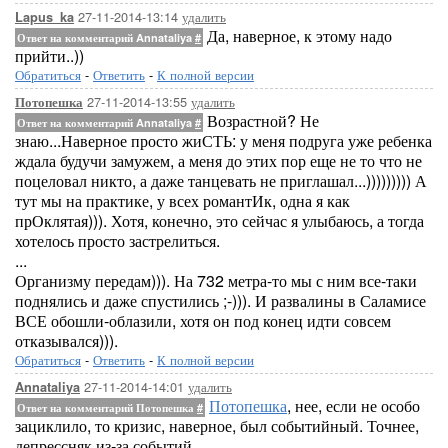
27-11-2014-13:14
удалить
Lapus_ka
Да, наверное, к этому надо
Ответ на комментарий Annataliya
#
прийти..))
Обратиться
-
Ответить
-
К полной версии
27-11-2014-13:55
удалить
Потопешка
Возрастной? Не
Ответ на комментарий Annataliya
#
знаю...Наверное просто жиСТЬ: у меня подруга уже ребенка
ждала будучи замужем, а меня до этих пор еще не то что не
поцеловал никто, а даже танцевать не приглашал...))))))))) А
тут мы на практике, у всех романтИк, одна я как
прОклятая))). Хотя, конечно, это сейчас я улыбаюсь, а тогда
хотелось просто застрелиться.
...
Организму передам))). На 732 метра-то мы с ним все-таки
поднялись и даже спустились ;-))). И развалины в Саламисе
ВСЕ обошли-облазили, хотя он под конец идти совсем
отказывался))).
Обратиться
-
Ответить
-
К полной версии
27-11-2014-14:01
удалить
Annataliya
Потопешка
, нее, если не особо
Ответ на комментарий Потопешка
#
зациклило, то кризис, наверное, был событийный. Точнее,
депрессняк из-за событий.