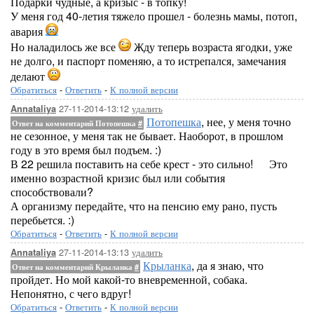
Подарки чудные, а кризыс - в топку!
У меня год 40-летия тяжело прошел - болезнь мамы, потоп,
авария
Но наладилось же все
Жду теперь возраста ягодки, уже
не долго, и паспорт поменяю, а то истрепался, замечания
делают
Обратиться
-
Ответить
-
К полной версии
27-11-2014-13:12
удалить
Annataliya
Потопешка
, нее, у меня точно
Ответ на комментарий Потопешка
#
не сезонное, у меня так не бывает. Наоборот, в прошлом
году в это время был подъем. :)
В 22 решила поставить на себе крест - это сильно!
Это
именно возрастной кризис был или события
способствовали?
А организму передайте, что на пенсию ему рано, пусть
перебьется. :)
Обратиться
-
Ответить
-
К полной версии
27-11-2014-13:13
удалить
Annataliya
Крыланка
, да я знаю, что
Ответ на комментарий Крыланка
#
пройдет. Но мой какой-то вневременной, собака.
Непонятно, с чего вдруг!
Обратиться
-
Ответить
-
К полной версии