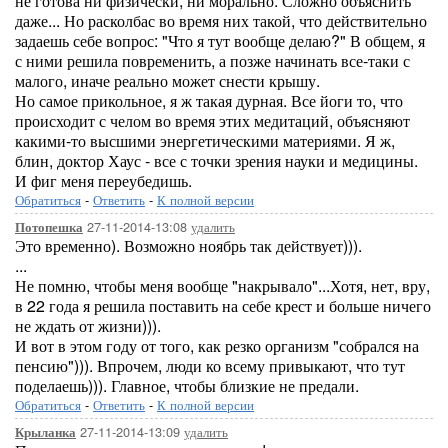
не готова ни физически, ни морально. Сложно объяснить
даже... Но расколбас во время них такой, что действительно
задаешь себе вопрос: "Что я тут вообще делаю?" В общем, я
с ними решила повременить, а позже начинать все-таки с
малого, иначе реально может снести крышу.
Но самое прикольное, я ж такая дурная. Все йоги то, что
происходит с челом во время этих медитаций, объясняют
какими-то высшими энергетическими материями. Я ж,
блин, доктор Хаус - все с точки зрения науки и медицины.
И фиг меня переубедишь.
Обратиться
-
Ответить
-
К полной версии
27-11-2014-13:08
удалить
Потопешка
Это временно). Возможно ноябрь так действует))).
...
Не помню, чтобы меня вообще "накрывало"...Хотя, нет, вру,
в 22 года я решила поставить на себе крест и больше ничего
не ждать от жизни))).
И вот в этом году от того, как резко организм "собрался на
пенсию"))). Впрочем, люди ко всему привыкают, что тут
поделаешь))). Главное, чтобы близкие не предали.
Обратиться
-
Ответить
-
К полной версии
27-11-2014-13:09
удалить
Крыланка