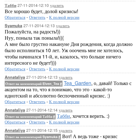
27-11-2014-12:10
удалить
Табби
Все хорошо будет, долой кризисы!
Обратиться
-
Ответить
-
К полной версии
27-11-2014-12:13
удалить
Syamuka
Пожалуйста, на радость!))
Нуу, поныла так поныла!(((
А мне было грустно накануне Дня рождения, когда должно
было исполниться 10 лет. Уж ооочень мне не хотелось,
чтобы начинался 11-й, и, казалось, что больше ничего
интересного не будет!)))
Обратиться
-
Ответить
-
К полной версии
27-11-2014-12:13
удалить
Annataliya
Tea_Garden
, о, давай! Только с
Ответ на комментарий Elven_Tea
#
акцентом на то, что я понимаю, что это - какой-то
идиотский и абсолютно беспочвенный кризис. :)
Обратиться
-
Ответить
-
К полной версии
27-11-2014-12:14
удалить
Annataliya
Табби
, хочется верить. :)
Ответ на комментарий Табби
#
Обратиться
-
Ответить
-
К полной версии
27-11-2014-12:15
удалить
Annataliya
Вот! А ведь тоже - кризис
Ответ на комментарий Syamuka
#