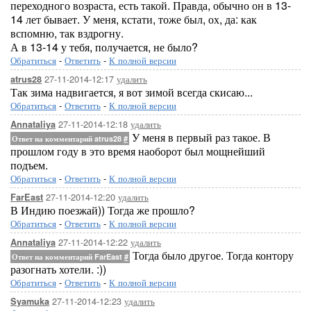
переходного возраста, есть такой. Правда, обычно он в 13-
14 лет бывает. У меня, кстати, тоже был, ох, да: как
вспомню, так вздрогну.
А в 13-14 у тебя, получается, не было?
Обратиться
-
Ответить
-
К полной версии
27-11-2014-12:17
удалить
atrus28
Так зима надвигается, я вот зимой всегда скисаю...
Обратиться
-
Ответить
-
К полной версии
27-11-2014-12:18
удалить
Annataliya
У меня в первый раз такое. В
Ответ на комментарий atrus28
#
прошлом году в это время наоборот был мощнейший
подъем.
Обратиться
-
Ответить
-
К полной версии
27-11-2014-12:20
удалить
FarEast
В Индию поезжай)) Тогда же прошло?
Обратиться
-
Ответить
-
К полной версии
27-11-2014-12:22
удалить
Annataliya
Тогда было другое. Тогда контору
Ответ на комментарий FarEast
#
разогнать хотели. :))
Обратиться
-
Ответить
-
К полной версии
27-11-2014-12:23
удалить
Syamuka