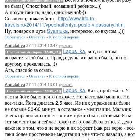
Ответ на комментарий Annataliya
#
не была)) Спокойный, домашний ребенок...))
А похулиганить, надо, однозначно!;-))
Ссылочка, пожалуйста -
http://www.life-in-
travels.ru/2014/11/vpechatleniya-posle-vipassany.html
Ну, подарок в духе
Syamuka
, интересно, со вкусом...)))
Обратиться
-
Ответить
-
К полной версии
27-11-2014-12:47
удалить
Annataliya
Lapus_ka
, вот, и я в том
Ответ на комментарий Lapus_ka
#
возрасте такой была. Правда, дурь все равно была, но по-
другому проявлялась. :))
Ага, спасибо за ссыль.
Обратиться
-
Ответить
-
К полной версии
27-11-2014-13:01
удалить
Annataliya
Lapus_ka
, Кать, пробежала. У
Ответ на комментарий Lapus_ka
#
нас на йоге было нечто похожее. Не настолько мощно. Но
все-таки. Йога длилась 2,5 часа. Из них упражнения были
не больше 50-60 минут, а остальное - медитации. Мальчик
очень правильно пишет - к ним нужно быть готовым. Я на
тот момент (да и сейчас тоже) не готова абсолютно. И дело
даже не в том, что я не верю в их эффект (как раз верю - все-
таки более простенькие медитации мне что-то давали), а вот