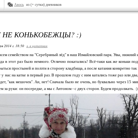
Авось
из (+ сутки) дневников
М НЕ КОНЬКОБЕЖЦЫ? :)
ря 2014 г. 18:50
+ в цитатник
всем семейством на "Серебряный лёд" в наш Измайловский парк. Увы, нижний из 
да в этот раз было немного. Отлично покатались! Всё-таки как же коньки п
ыться простыней и ползти в сторону кладбища, а после катания конкретно так 
 у нас на катке в первый раз. В прошлом году с ним катались тоже раз или два, 
удет, "как мешочек". Ан, нет! Сначала было не очень, но буквально через 15 м
м за руки: он посередке, а мы с Антоном - с двух сторон. Будем продолжать. :)