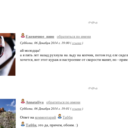
Ежевичное_вино
обратиться по имени
Суббота, 06 Декабря 2014 г. 19:00 (
ссылка
)
ай молодцы!
а я пять лет назад рухнула на льду на копчик, потом год еле сидел
хочется, вот этот кураж и настроение от скорости манят, но - пря
Annataliya
обратиться по имени
Суббота, 06 Декабря 2014 г. 19:01 (
ссылка
)
Ответ на
комментарий
Табби
Табби
, это да, причем, обоим. :)