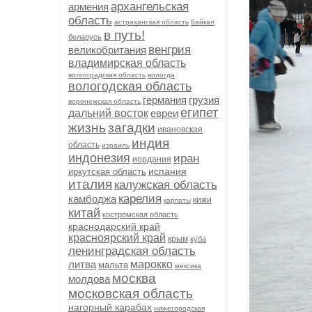
архангельская
армения
область
астраханская область
байкал
в путь!
беларусь
венгрия
великобритания
владимирская область
волгоградская область
вологда
вологодская область
германия
грузия
воронежская область
египет
дальний восток
евреи
жизнь
загадки
ивановская
индия
область
израиль
индонезия
иран
иордания
испания
иркутская область
италия
калужская область
карелия
камбоджа
кижи
карпаты
китай
костромская область
краснодарский край
красноярский край
крым
куба
ленинградская область
литва
марокко
мальта
мексика
москва
молдова
московская область
нагорный карабах
нижегородская