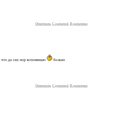
Ответить
С цитатой
В цитатник
ь, что до сих пор вспоминаю
больно
Ответить
С цитатой
В цитатник