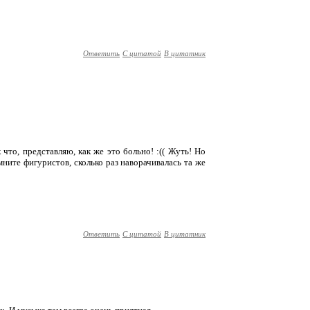
Ответить
С цитатой
В цитатник
 что, представляю, как же это больно! :(( Жуть! Но
мните фигуристов, сколько раз наворачивалась та же
Ответить
С цитатой
В цитатник