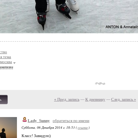
ство
я тема
москва
зователям
« Пред. запись
—
К дневнику
—
След. запись »
ь
Lady_Sunny
обратиться по имени
Суббота, 06 Декабря 2014 г. 18:53 (
ссылка
)
Класс! Завидую)