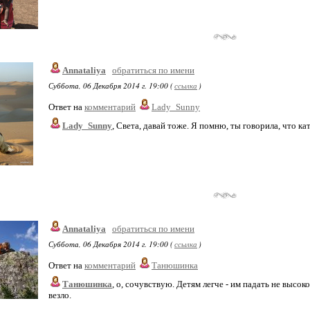
Annataliya
обратиться по имени
Суббота, 06 Декабря 2014 г. 19:00 (
ссылка
)
Ответ на
комментарий
Lady_Sunny
Lady_Sunny
, Света, давай тоже. Я помню, ты говорила, что кат
Annataliya
обратиться по имени
Суббота, 06 Декабря 2014 г. 19:00 (
ссылка
)
Ответ на
комментарий
Танюшинка
Танюшинка
, о, сочувствую. Детям легче - им падать не высоко
везло.