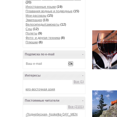
(20)
Иностранные языки
(19)
Плавания водные и подводные
(15)
Мои рассказы
(15)
Эмиграция
(13)
Велосипеды/самокаты
(12)
Сны
(12)
Полеты
(9)
Фото- и другая техника
(8)
Плюшки
(6)
Подписка по e-mail
-
Интересы
-
Все (1)
юго-восточная азия
Постоянные читатели
-
Все (2101)
-Поднебесная-
Assketka
DAY_MEN