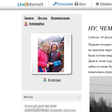
Регистрация
Вход
Рейтинги
Записи
Друзья
Комментарии
Annataliya
НУ, ЧЕ
Суббота, 06 Декаб
Ходили сегодня 
на верхнем наро
была готова накр
Даня в этом году
забыл и снова б
покатались втрое
В друзья
Метки
-
австрия
Пермский край
азербайджан
албания
аргентина