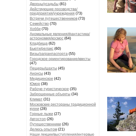
Дворцы/усадьбы
(81)
Действующие прозводства/
предприятия/учреждения
(73)
Встречи путешественников
(73)
Семейство
(70)
Хобби
(70)
Аномальные явления/фантастика/
астрономия/космос
(64)
Кладбища
(62)
Бьюти/релакс
(60)
Визы/загранпаспорта
(55)
Городское ориентирование/квесты
(47)
Пещеры/шахты
(45)
Анонсы
(43)
Медицинское
(42)
Юмор
(38)
Рабоче-туристическое
(35)
Заброшенные объекты
(34)
Климат
(31)
Московские рестораны традиционной
кухни
(28)
Горные лыжи
(27)
Автостоп
(26)
Путешественники
(26)
Делюсь опытом
(21)
Наши лекции/выступления/интервью