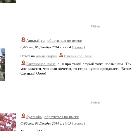
Annataliya
обратиться по имени
Суббота, 06 Декабря 2014 г. 19:04 (
ссылка
)
Ответ на
комментарий
Ежевичное_вино
Ежевичное_вино
, о, я про такой случай тоже наслышана. Так
мне кажется, что если хочется, то страх нужно преодолеть. Вспо
Слуцкая! Оооо!
Syamuka
обратиться по имени
Суббота, 06 Декабря 2014 г. 19:05 (
ссылка
)