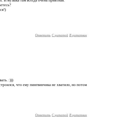
х. И музыка там всегда очень приятная.
аетесь?
ся!)
Ответить
С цитатой
В цитатник
ть. :)))
троился, что ему пингвинчика не хватило, но потом
Ответить
С цитатой
В цитатник