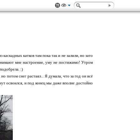
каскадных катков там пока так и не залили, но зато
однимают мне настроение, уму не постижимо! Утром
подобрела. :)
но потом снег растаял... Я думала, что за год он всё
инут освоился, и под конец мы даже вполне достойно