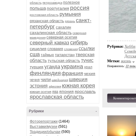
полезное
область
петрозаводск
россия
польша
португалия
румыния
ростовская область
санкт-
рязанская область
рязань
петербург
сахалин
сахалинская область
северная
северная осетия
македония
сибирь
северный кавказ
Рубрики:
Хобби
ссылки
сицилия
словакия
словения
Семей
сша
тверская
татарстан
таймыр
Детска
область
тунис
тульская область
Метки:
жизнь
украина
уганда
турция
Понравилось:
22 поль
урал
финляндия
франция
чехия
швеция
чили
чечня
швейцария
южная корея
эстония
эфиопия
япония
ярославль
ява
южная осетия
ярославская область
Комментироват
Рубрики
-
Фоторепортажи
(1464)
Выставки/музеи
(591)
Традиции/обычаи
(590)