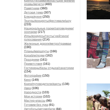
Крепости/замки/монастыри/ кремли/
храмы/мечети
(460)
Памятники
(360)
Детская тема
(307)
Блюда/кухня
(250)
Театры/концерты/фестивали/шоу
(233)
Национальные парки/заповедники/
зоопарки
(217)
Игры/конкурсы/тесты/ рейтинги/
голосования
(214)
Железные дороги/метро/трамваи
(190)
Планы/маршруты
(166)
Корабли/лодки
(162)
Праздники
(161)
Приветствия
(161)
Гостиницы/базы отдыха/санатории
(154)
Фотографии
(150)
Кино
(149)
Книги/путеводители/карты
(138)
Авиа
(106)
Народности
(103)
Мои истории
(102)
Мастер-классы
(96)
Готовим без лука
(91)
Автобусы/автомобили
(84)