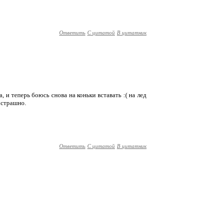
Ответить
С цитатой
В цитатник
а, и теперь боюсь снова на коньки вставать :( на лед
м страшно.
Ответить
С цитатой
В цитатник