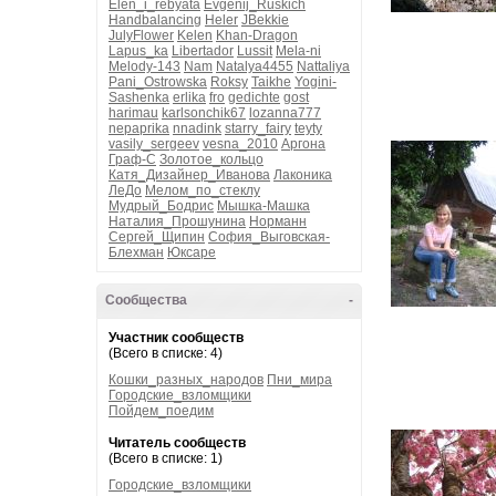
Elen_i_rebyata
Evgenij_Ruskich
Handbalancing
Heler
JBekkie
JulyFlower
Kelen
Khan-Dragon
Lapus_ka
Libertador
Lussit
Mela-ni
Melody-143
Nam
Natalya4455
Nattaliya
Pani_Ostrowska
Roksy
Taikhe
Yogini-
Sashenka
erlika
fro
gedichte
gost
harimau
karlsonchik67
lozanna777
nepaprika
nnadink
starry_fairy
teyty
vasily_sergeev
vesna_2010
Аргона
Граф-С
Золотое_кольцо
Катя_Дизайнер_Иванова
Лаконика
ЛеДо
Мелом_по_стеклу
Мудрый_Бодрис
Мышка-Машка
Наталия_Прошунина
Норманн
Сергей_Щипин
София_Выговская-
Блехман
Юксаре
Сообщества
-
Участник сообществ
(Всего в списке: 4)
Кошки_разных_народов
Пни_мира
Городские_взломщики
Пойдем_поедим
Читатель сообществ
(Всего в списке: 1)
Городские_взломщики