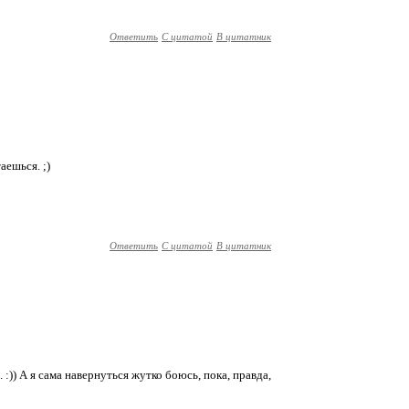
Ответить
С цитатой
В цитатник
аешься. ;)
Ответить
С цитатой
В цитатник
. :)) А я сама навернуться жутко боюсь, пока, правда,