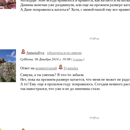
Молодцы! Мне всегда нравилось и нравится, как катаются на катка
Данины конечки уже раздвинули, или еще на прежнем размере кат
А Дане понравилось кататься? Хотя, с мамой-папой ему все нравит
Annataliya
обратиться по имени
Суббота, 06 Декабря 2014 г. 19:08 (
ссылка
)
Ответ на
комментарий
Syamuka
Сямука, а ты умеешь? Я что-то забыла.
Нет, пока на прежнем размере катается, что меня не может не радова
А то! Ему еще в прошлом году понравилось. Сегодня немного расс
так навострился, что уже и не до пингвина стало.