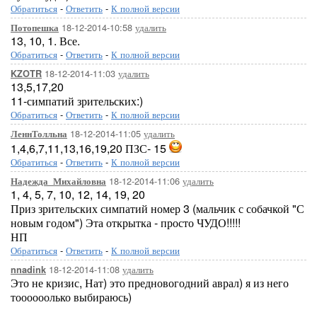
Обратиться
-
Ответить
-
К полной версии
18-12-2014-10:58
удалить
Потопешка
13, 10, 1. Все.
Обратиться
-
Ответить
-
К полной версии
18-12-2014-11:03
удалить
KZOTR
13,5,17,20
11-симпатий зрительских:)
Обратиться
-
Ответить
-
К полной версии
18-12-2014-11:05
удалить
ЛеннТолльна
1,4,6,7,11,13,16,19,20 ПЗС- 15
Обратиться
-
Ответить
-
К полной версии
18-12-2014-11:06
удалить
Надежда_Михайловна
1, 4, 5, 7, 10, 12, 14, 19, 20
Приз зрительских симпатий номер 3 (мальчик с собачкой "С
новым годом") Эта открытка - просто ЧУДО!!!!!
НП
Обратиться
-
Ответить
-
К полной версии
18-12-2014-11:08
удалить
nnadink
Это не кризис, Нат) это предновогодний аврал) я из него
тоооооолько выбираюсь)