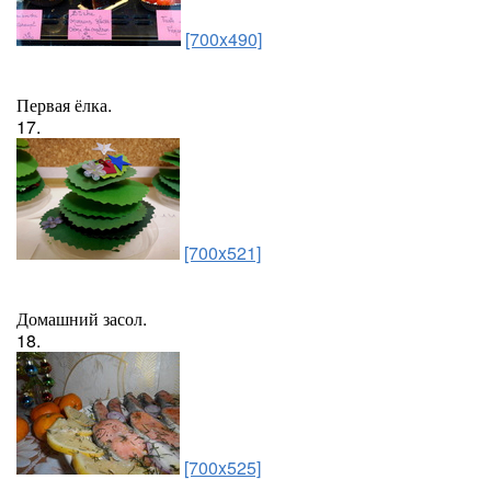
[700x490]
Первая ёлка.
17.
[700x521]
Домашний засол.
18.
[700x525]