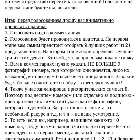
потому я предлагаю перейти к голосованию! Голосовать на
первом этапе будете вы, читатели.
Итак, перед голосованием прошу вас внимательно
прочитать правила.
1. Голосовать надо в комментариях.
2. Голосование будет проводиться в два этапа. На первом
этапе вам самим предстоит отобрать 9 лучших работ из 21
представленных. На втором этапе жюри определит лучшие
три из этих девяти. Кто войдет в жюри, я вам пока не скажу.
3. Вам в комментариях нужно указать НЕ БОЛЬШЕ 9
фотографий (номера, под которыми они значатся, либо их
названия), которые вам больше всего понравились. За какие
будет больше голосов, те и войдут в шестерку лучших!
4. Также у нас запланирован приз зрительских симпатий.
Поэтому под десятым номером (или отдельно за подписью -
приз зрительских симпатий) указывайте фотографию,
которая его достойна. За креативность сюжета, за
необычный ракурс и т.д. и т.п. - на ваше усмотрение.
5. То есть, если вы, например, напишите каких-то 10
номеров, я буду по умолчанию считать, что первые 9 - это
претенденты на первые места, а десятый - на приз
зрительских симпатий. Если напишите 11, 12, 13 и больше