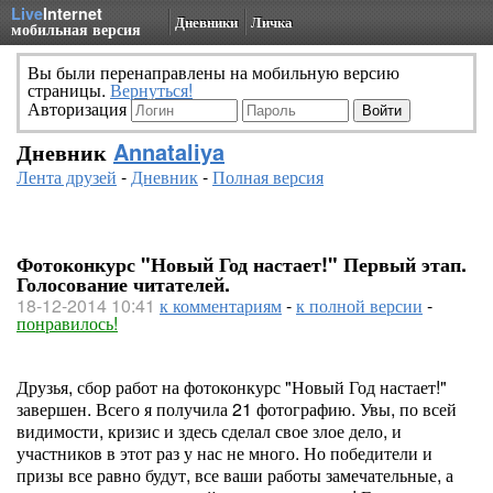
Live
Internet
Дневники
Личка
мобильная версия
Вы были перенаправлены на мобильную версию
страницы.
Вернуться!
Авторизация
Дневник
Annataliya
Лента друзей
-
Дневник
-
Полная версия
Фотоконкурс "Новый Год настает!" Первый этап.
Голосование читателей.
18-12-2014 10:41
к комментариям
-
к полной версии
-
понравилось!
Друзья, сбор работ на фотоконкурс "Новый Год настает!"
завершен. Всего я получила 21 фотографию. Увы, по всей
видимости, кризис и здесь сделал свое злое дело, и
участников в этот раз у нас не много. Но победители и
призы все равно будут, все ваши работы замечательные, а