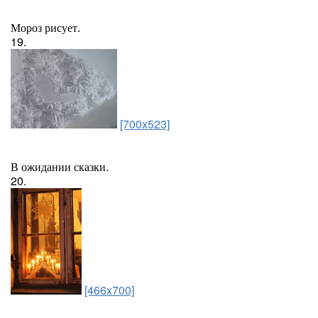
Мороз рисует.
19.
[700x523]
В ожидании сказки.
20.
[466x700]