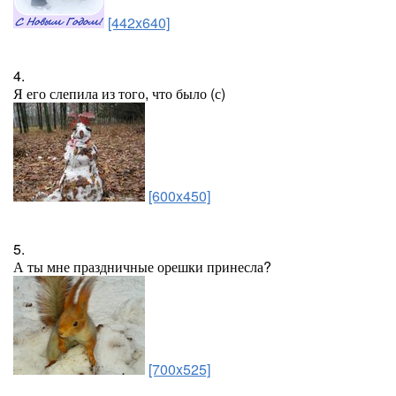
[442x640]
4.
Я его слепила из того, что было (с)
[600x450]
5.
А ты мне праздничные орешки принесла?
[700x525]