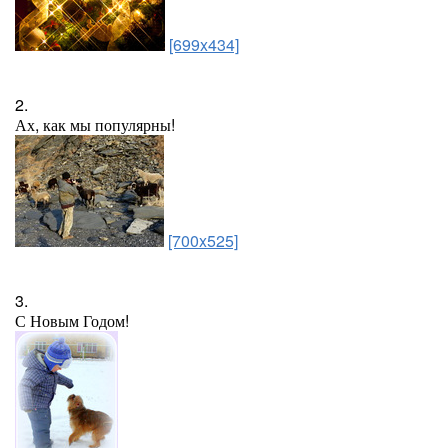
[699x434]
2.
Ах, как мы популярны!
[700x525]
3.
С Новым Годом!