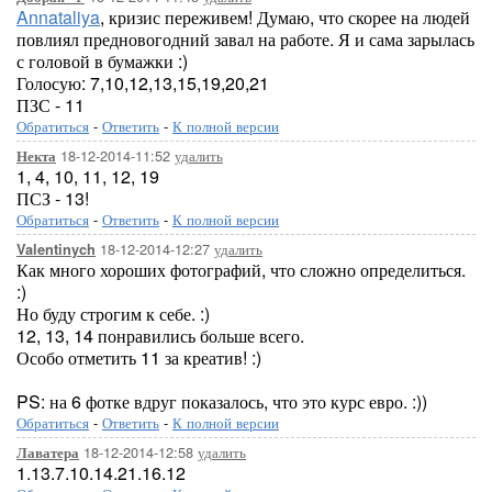
Annataliya
, кризис переживем! Думаю, что скорее на людей
повлиял предновогодний завал на работе. Я и сама зарылась
с головой в бумажки :)
Голосую: 7,10,12,13,15,19,20,21
ПЗС - 11
Обратиться
-
Ответить
-
К полной версии
18-12-2014-11:52
удалить
Некта
1, 4, 10, 11, 12, 19
ПСЗ - 13!
Обратиться
-
Ответить
-
К полной версии
18-12-2014-12:27
удалить
Valentinych
Как много хороших фотографий, что сложно определиться.
:)
Но буду строгим к себе. :)
12, 13, 14 понравились больше всего.
Особо отметить 11 за креатив! :)
PS: на 6 фотке вдруг показалось, что это курс евро. :))
Обратиться
-
Ответить
-
К полной версии
18-12-2014-12:58
удалить
Лаватера
1.13.7.10.14.21.16.12