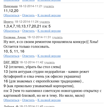
18-12-2014-11:21
удалить
Пачемыш
11,12,20
Обратиться
-
Ответить
-
К полной версии
18-12-2014-11:24
удалить
Цереус
1,3,4,7,10,13,17,20,21 пзс 5
Обратиться
-
Ответить
-
К полной версии
18-12-2014-11:31
удалить
Госпожа_Адомс
Ну вот, я со своим ремонтом прошляпила конкурс(( Хны!
Остается только голосовать.
10, 5, 11, 16
Обратиться
-
Ответить
-
К полной версии
18-12-2014-11:42
удалить
DAY_MEN
12 (отлично, убрать бы стол слева)
13 (хотя антураж студии недоработан - камин режет
бутафорией и елка очень уж офисно украшена)
16 (для знакомых с европейскими традициями) ,
9 (как прикольно узнаваемый корпоратив),
пзс 3 (чем то напомнил советскую новогоднюю открытку с
картинкой близкой, но не в тему. Но мило, мило)
Обратиться
-
Ответить
-
К полной версии
18-12-2014-11:45
удалить
Добрая_Ф