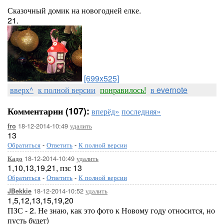
Сказочный домик на новогодней елке.
21.
[699x525]
вверх^
к полной версии
понравилось!
в evernote
Комментарии (107):
вперёд»
последняя»
18-12-2014-10:49
удалить
fro
13
Обратиться
-
Ответить
-
К полной версии
18-12-2014-10:49
удалить
Кадо
1,10,13,19,21, пзс 13
Обратиться
-
Ответить
-
К полной версии
18-12-2014-10:52
удалить
JBekkie
1,5,12,13,15,19,20
ПЗС - 2. Не знаю, как это фото к Новому году относится, но
пусть будет)