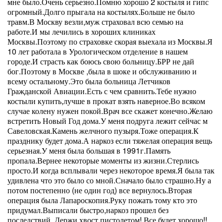
мне было.Очень серьезно.Помню хорошо 2 костыля и гипс
огромный.Долго прыгала на костылях.Больше не было
травм.В Москву везли,муж страховал всю семью на
работе.И мы лечились в хороших клиниках
Москвы.Поэтому по страховке скорая выехала из Москвы.Я
10 лет работала в Урологическом отделение в нашем
городе.И страсть как боюсь свою больницу.БРР не дай
бог.Поэтому в Москве ,была в шоке и обслуживанию и
всему остальному.Это была больница Летчиков
Гражданской Авиации.Есть с чем сравнить.Тебе нужно
костыли купить,лучше в прокат взять наверное.Во всяком
случае колену нужен покой.Врач все скажет конечно.Желаю
встретить Новый Год дома.У меня подруга лежит сейчас м
Савеловская.Камень желчного пузыря.Тоже операция.К
празднику будет дома.А наркоз если тяжелая операция вещь
серьезная.У меня была большая в 1991г.Память
пропала.Вернее некоторые моменты из жизни.Стерлись
просто.И когда всплывали через некоторое время.Я была так
удивлена что это было со мной.Сначало было страшно.Ну а
потом постепенно (не один год) все вернулось.Вторая
операция была Лапароскопия.Руку пожать тому кто это
придумал.Выписали быстро,наркоз прошел без
последствий..Держи хвост пистолетом! Все будет хорошо!!