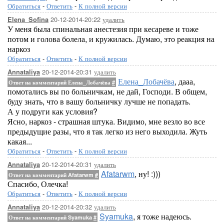
Обратиться
-
Ответить
-
К полной версии
20-12-2014-20:22
удалить
Elena_Sofina
У меня была спинальная анестезия при кесареве и тоже
потом и голова болела, и кружилась. Думаю, это реакция на
наркоз
Обратиться
-
Ответить
-
К полной версии
20-12-2014-20:31
удалить
Annataliya
Елена_Лобачёва
, дааа,
Ответ на комментарий Елена_Лобачёва
#
помотались вы по больничкам, не дай, Господи. В общем,
буду знать, что в вашу больничку лучше не попадать.
А у подруги как условия?
Ясно, наркоз - страшная штука. Видимо, мне везло во все
предыдущие разы, что я так легко из него выходила. Жуть
какая...
Обратиться
-
Ответить
-
К полной версии
20-12-2014-20:31
удалить
Annataliya
Afatarwm
, ну! :)))
Ответ на комментарий Afatarwm
#
Спасибо, Олечка!
Обратиться
-
Ответить
-
К полной версии
20-12-2014-20:32
удалить
Annataliya
Syamuka
, я тоже надеюсь.
Ответ на комментарий Syamuka
#