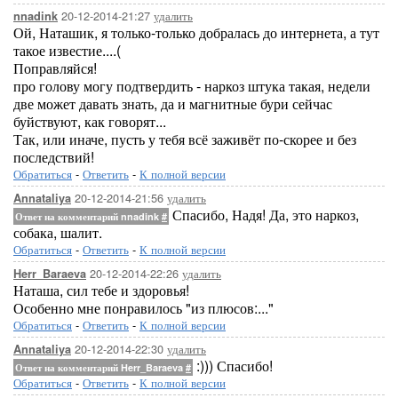
20-12-2014-21:27
удалить
nnadink
Ой, Наташик, я только-только добралась до интернета, а тут
такое известие....(
Поправляйся!
про голову могу подтвердить - наркоз штука такая, недели
две может давать знать, да и магнитные бури сейчас
буйствуют, как говорят...
Так, или иначе, пусть у тебя всё заживёт по-скорее и без
последствий!
Обратиться
-
Ответить
-
К полной версии
20-12-2014-21:56
удалить
Annataliya
Спасибо, Надя! Да, это наркоз,
Ответ на комментарий nnadink
#
собака, шалит.
Обратиться
-
Ответить
-
К полной версии
20-12-2014-22:26
удалить
Herr_Baraeva
Наташа, сил тебе и здоровья!
Особенно мне понравилось "из плюсов:..."
Обратиться
-
Ответить
-
К полной версии
20-12-2014-22:30
удалить
Annataliya
:))) Спасибо!
Ответ на комментарий Herr_Baraeva
#
Обратиться
-
Ответить
-
К полной версии