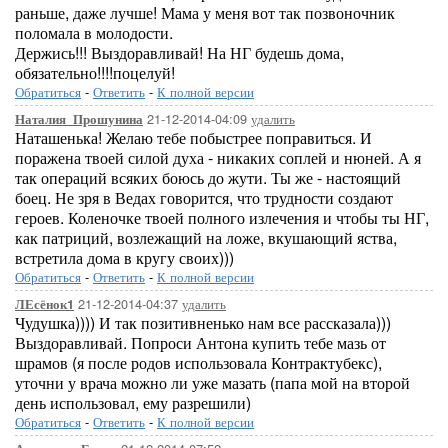
раньше, даже лучше! Мама у меня вот так позвоночник
поломала в молодости.
Держись!!! Выздоравливай! На НГ будешь дома,
обязательно!!!!поцелуй!
Обратиться
-
Ответить
-
К полной версии
21-12-2014-04:09
удалить
Наталия_Прошунина
Наташенька! Желаю тебе побыстрее поправиться. И
поражена твоей силой духа - никаких соплей и нюней. А я
так операций всяких боюсь до жути. Ты же - настоящий
боец. Не зря в Ведах говорится, что трудности создают
героев. Коленочке твоей полного излечения и чтобы ты НГ,
как патриций, возлежащий на ложе, вкушающий яства,
встретила дома в кругу своих)))
Обратиться
-
Ответить
-
К полной версии
21-12-2014-04:37
удалить
ЛЕсёнок1
Чудушка)))) И так позитивненько нам все рассказала)))
Выздоравливай. Попроси Антона купить тебе мазь от
шрамов (я после родов использовала Контрактубекс),
уточни у врача можно ли уже мазать (папа мой на второй
день использовал, ему разрешили)
Обратиться
-
Ответить
-
К полной версии