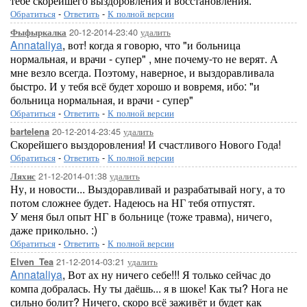
тебе скорейшего выздоровления и восстановления.
Обратиться
-
Ответить
-
К полной версии
20-12-2014-23:40
удалить
Фыфыркалка
Annataliya
, вот! когда я говорю, что "и больница
нормальная, и врачи - супер" , мне почему-то не верят. А
мне везло всегда. Поэтому, наверное, и выздоравливала
быстро. И у тебя всё будет хорошо и вовремя, ибо: "и
больница нормальная, и врачи - супер"
Обратиться
-
Ответить
-
К полной версии
20-12-2014-23:45
удалить
bartelena
Скорейшего выздоровления! И счастливого Нового Года!
Обратиться
-
Ответить
-
К полной версии
21-12-2014-01:38
удалить
Ляхис
Ну, и новости... Выздоравливай и разрабатывай ногу, а то
потом сложнее будет. Надеюсь на НГ тебя отпустят.
У меня был опыт НГ в больнице (тоже травма), ничего,
даже прикольно. :)
Обратиться
-
Ответить
-
К полной версии
21-12-2014-03:21
удалить
Elven_Tea
Annataliya
, Вот ах ну ничего себе!!! Я только сейчас до
компа добралась. Ну ты даёшь... я в шоке! Как ты? Нога не
сильно болит? Ничего, скоро всё заживёт и будет как