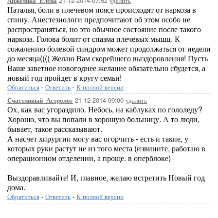
21-12-2014-07:52
удалить
Анжелика_Елена
Наталья, боли в плечевом поясе происходят от наркоза в
спину. Анестезиологи предпочитают об этом особо не
распространяться, но это обычное состояние после такого
наркоза. Голова болит от спазма плечевых мышц. К
сожалению болевой синдром может продолжаться от недели
до месяца(((( Желаю Вам скорейшего выздоровления! Пусть
Ваше заветное новогоднее желание обязательно сбудется, а
новый год пройдет в кругу семьи!
Обратиться
-
Ответить
-
К полной версии
21-12-2014-09:00
удалить
Счастливый_Астролог
Ох, как вас угораздило. Небось, на каблуках по гололеду?
Хорошо, что вы попали в хорошую больницу. А то люди,
бывает, такое рассказывают.
А насчет хирургии могу вас огорчить - есть и такие, у
которых руки растут не из того места (извините, работаю в
операционном отделении, а проще. в оперблоке)
Выздоравливайте! И, главное, желаю встретить Новый год
дома.
Обратиться
-
Ответить
-
К полной версии