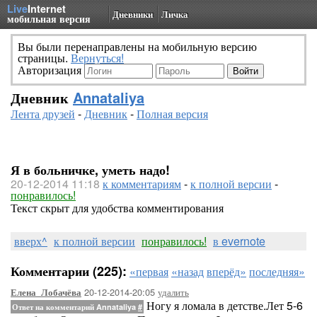
Live
Internet
Дневники
Личка
мобильная версия
Вы были перенаправлены на мобильную версию
страницы.
Вернуться!
Авторизация
Дневник
Annataliya
Лента друзей
-
Дневник
-
Полная версия
Я в больничке, уметь надо!
20-12-2014 11:18
к комментариям
-
к полной версии
-
понравилось!
Текст скрыт для удобства комментирования
вверх^
к полной версии
понравилось!
в evernote
Комментарии (225):
«первая
«назад
вперёд»
последняя»
20-12-2014-20:05
удалить
Елена_Лобачёва
Ногу я ломала в детстве.Лет 5-6
Ответ на комментарий Annataliya
#