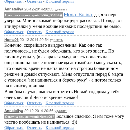
Обратиться
-
Ответить
-
К полной версии
20-12-2014-20:33
удалить
Annataliya
Elena_Sofina
, да, я теперь
Ответ на комментарий Elena_Sofina
#
уверена. Мне знакомый нейрохирург рассказал. Правда, от
эпидуралки у меня вообще никаких последствий не было.
Обратиться
-
Ответить
-
К полной версии
20-12-2014-20:54
удалить
Homa06
Конечно, скорейшего выздровления! Как оно так
получилось... не будем обсуждать, кто ж это знает... По
личному опыту (в феврале я умудрилась попасть на
операцию на плече после наезда автомобиля) могу сказать,
что обычно врачи не настаивают на строгом больничном
режиме и домой отпускают. Меня отпустили перед 8 марта
с условием "не напиваться и беречь руку" - а потом только
на выписку пришла.
В любом случае, шансы встретить Новый год дома у тебя
очень велики! Чего искренне желаю!
Обратиться
-
Ответить
-
К полной версии
20-12-2014-20:56
удалить
Annataliya
Большое спасибо. Я им тоже могу
Ответ на комментарий Homa06
#
честно пообещать не напиваться. :)))
Обратиться
-
Ответить
-
К полной версии