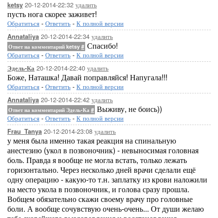
20-12-2014-22:32
удалить
ketsy
пусть нога скорее заживет!
Обратиться
-
Ответить
-
К полной версии
20-12-2014-22:34
удалить
Annataliya
Спасибо!
Ответ на комментарий ketsy
#
Обратиться
-
Ответить
-
К полной версии
20-12-2014-22:40
удалить
Эдель-Ка
Боже, Наташка! Давай поправляйся! Напугала!!!
Обратиться
-
Ответить
-
К полной версии
20-12-2014-22:42
удалить
Annataliya
Выживу, не боись))
Ответ на комментарий Эдель-Ка
#
Обратиться
-
Ответить
-
К полной версии
20-12-2014-23:08
удалить
Frau_Tanya
у меня была именно такая реакция на спинальную
анестезию (укол в позвоночник) - невыносимая головная
боль. Правда я вообще не могла встать, только лежать
горизонтально. Через несколько дней врачи сделали ещё
одну операцию - какую-то т.н. заплатку из крови наложили
на место укола в позвоночник, и голова сразу прошла.
Вобщем обязательно скажи своему врачу про головные
боли. А вообще сочувствую очень-очень... От души желаю