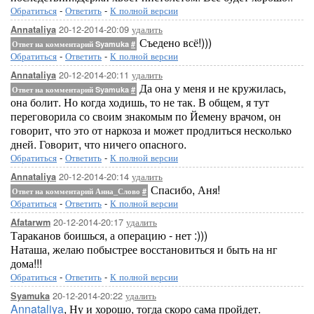
Обратиться
-
Ответить
-
К полной версии
20-12-2014-20:09
удалить
Annataliya
Съедено всё!)))
Ответ на комментарий Syamuka
#
Обратиться
-
Ответить
-
К полной версии
20-12-2014-20:11
удалить
Annataliya
Да она у меня и не кружилась,
Ответ на комментарий Syamuka
#
она болит. Но когда ходишь, то не так. В общем, я тут
переговорила со своим знакомым по Йемену врачом, он
говорит, что это от наркоза и может продлиться несколько
дней. Говорит, что ничего опасного.
Обратиться
-
Ответить
-
К полной версии
20-12-2014-20:14
удалить
Annataliya
Спасибо, Аня!
Ответ на комментарий Анна_Слово
#
Обратиться
-
Ответить
-
К полной версии
20-12-2014-20:17
удалить
Afatarwm
Тараканов боишься, а операцию - нет :)))
Наташа, желаю побыстрее восстановиться и быть на нг
дома!!!
Обратиться
-
Ответить
-
К полной версии
20-12-2014-20:22
удалить
Syamuka
Annataliya
, Ну и хорошо, тогда скоро сама пройдет.