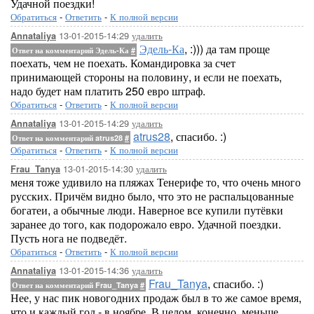
Удачной поездки!
Обратиться
-
Ответить
-
К полной версии
13-01-2015-14:29
удалить
Annataliya
Эдель-Ка
, :))) да там проще
Ответ на комментарий Эдель-Ка
#
поехать, чем не поехать. Командировка за счет
принимающей стороны на половину, и если не поехать,
надо будет нам платить 250 евро штраф.
Обратиться
-
Ответить
-
К полной версии
13-01-2015-14:29
удалить
Annataliya
atrus28
, спасибо. :)
Ответ на комментарий atrus28
#
Обратиться
-
Ответить
-
К полной версии
13-01-2015-14:30
удалить
Frau_Tanya
меня тоже удивило на пляжах Тенерифе то, что очень много
русских. Причём видно было, что это не распальцованные
богатеи, а обычные люди. Наверное все купили путёвки
заранее до того, как подорожало евро. Удачной поездки.
Пусть нога не подведёт.
Обратиться
-
Ответить
-
К полной версии
13-01-2015-14:36
удалить
Annataliya
Frau_Tanya
, спасибо. :)
Ответ на комментарий Frau_Tanya
#
Нее, у нас пик новогодних продаж был в то же самое время,
что и каждый год - в ноябре. В целом, конечно, меньше