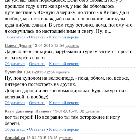
прошлом году в это же время, у нас бы обломалось
путешествие в Южную Америку, до этого - в Китай. Да и
вообще, мы почти каждый год на новогодние каникулы
куда-нибудь ездили. В этом году остались дома, потому что
я соскучилась по настоящей зиме и снегу. Ну, и...
Обратиться
-
Ответить
-
К полной версии
13-01-2015-12:54
удалить
Павел_Декарт
Да дело не в санкциях, зарубежный туризм загнется просто
из-за курсов валют...
Обратиться
-
Ответить
-
К полной версии
13-01-2015-12:54
удалить
Syamuka
Ну, под куполом на велосипеде, - пока, облом, но, все же,
интересно посмотреть на других.
Доброй дороги и легкой командировки. Будь аккуратна с
коленкой, и вообще)
Обратиться
-
Ответить
-
К полной версии
13-01-2015-13:02
удалить
Катя_Дизайнер_Иванова
вот ты герой! Но все равно ты там осторожнее и ногу
береги.
Обратиться
-
Ответить
-
К полной версии
13-01-2015-13:15
удалить
Annataliya