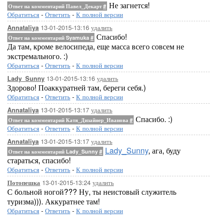
Не загнется!
Ответ на комментарий Павел_Декарт
#
Обратиться
-
Ответить
-
К полной версии
13-01-2015-13:16
удалить
Annataliya
Спасибо!
Ответ на комментарий Syamuka
#
Да там, кроме велосипеда, еще масса всего совсем не
экстремального. :)
Обратиться
-
Ответить
-
К полной версии
13-01-2015-13:16
удалить
Lady_Sunny
Здорово! Поаккуратней там, береги себя.)
Обратиться
-
Ответить
-
К полной версии
13-01-2015-13:17
удалить
Annataliya
Спасибо. :)
Ответ на комментарий Катя_Дизайнер_Иванова
#
Обратиться
-
Ответить
-
К полной версии
13-01-2015-13:17
удалить
Annataliya
Lady_Sunny
, ага, буду
Ответ на комментарий Lady_Sunny
#
стараться, спасибо!
Обратиться
-
Ответить
-
К полной версии
13-01-2015-13:24
удалить
Потопешка
С больной ногой??? Ну, ты неистовый служитель
туризма))). Аккуратнее там!
Обратиться
-
Ответить
-
К полной версии