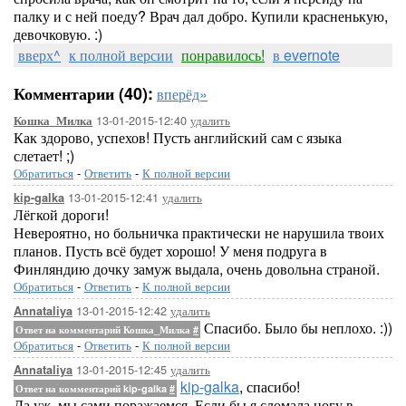
палку и с ней поеду? Врач дал добро. Купили красненькую,
девочковую. :)
вверх^
к полной версии
понравилось!
в evernote
Комментарии (40):
вперёд»
13-01-2015-12:40
удалить
Кошка_Милка
Как здорово, успехов! Пусть английский сам с языка
слетает! ;)
Обратиться
-
Ответить
-
К полной версии
13-01-2015-12:41
удалить
kip-galka
Лёгкой дороги!
Невероятно, но больничка практически не нарушила твоих
планов. Пусть всё будет хорошо! У меня подруга в
Финляндию дочку замуж выдала, очень довольна страной.
Обратиться
-
Ответить
-
К полной версии
13-01-2015-12:42
удалить
Annataliya
Спасибо. Было бы неплохо. :))
Ответ на комментарий Кошка_Милка
#
Обратиться
-
Ответить
-
К полной версии
13-01-2015-12:45
удалить
Annataliya
kip-galka
, спасибо!
Ответ на комментарий kip-galka
#
Да уж, мы сами поражаемся. Если бы я сломала ногу в