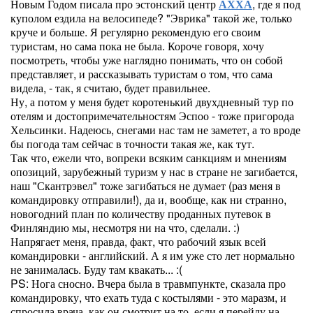
Новым Годом писала про эстонский центр
АХХА
, где я под
куполом ездила на велосипеде? "Эврика" такой же, только
круче и больше. Я регулярно рекомендую его своим
туристам, но сама пока не была. Короче говоря, хочу
посмотреть, чтобы уже наглядно понимать, что он собой
представляет, и рассказывать туристам о том, что сама
видела, - так, я считаю, будет правильнее.
Ну, а потом у меня будет коротенький двухдневный тур по
отелям и достопримечательностям Эспоо - тоже пригорода
Хельсинки. Надеюсь, снегами нас там не заметет, а то вроде
бы погода там сейчас в точности такая же, как тут.
Так что, ежели что, вопреки всяким санкциям и мнениям
опозиций, зарубежный туризм у нас в стране не загибается,
наш "Скантрэвел" тоже загибаться не думает (раз меня в
командировку отправили!), да и, вообще, как ни странно,
новогодний план по количеству проданных путевок в
Финляндию мы, несмотря ни на что, сделали. :)
Напрягает меня, правда, факт, что рабочий язык всей
командировки - английский. А я им уже сто лет нормально
не занималась. Буду там квакать... :(
PS: Нога сносно. Вчера была в травмпункте, сказала про
командировку, что ехать туда с костылями - это маразм, и
спросила врача, как он смотрит на то, если я перейду на