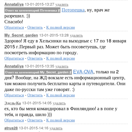
13-01-2015-13:27
удалить
Annataliya
Потопешка
, ну, врач же
Ответ на комментарий Потопешка
#
разрешил. :))
Спасибо!
Обратиться
-
Ответить
-
К полной версии
13-01-2015-13:28
удалить
My_Secret_garden
Здорово! Я еду в Хельсинки на выходные с 17 по 18 января
2015 г.Первый раз. Может быть посоветуешь, где
посмотреть информацию по городу.
Обратиться
-
Ответить
-
К полной версии
13-01-2015-13:35
удалить
Annataliya
EVA-OVA
, только на 2
Ответ на комментарий My_Secret_garden
#
дня? Вообще, на ЖД-вокзале есть информационный центр,
там можно получить бесплатно карты и путеводители. Они
даже по-русски там уже говорят. :)
Обратиться
-
Ответить
-
К полной версии
13-01-2015-14:05
удалить
Эдель-Ка
ех, кто бы меня командировал в Финляндию! а в попе у
тебя, и правда, шило )))
Обратиться
-
Ответить
-
К полной версии
13-01-2015-14:16
удалить
atrus28