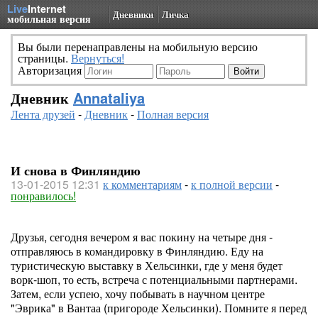
Live
Internet
Дневники
Личка
мобильная версия
Вы были перенаправлены на мобильную версию
страницы.
Вернуться!
Авторизация
Дневник
Annataliya
Лента друзей
-
Дневник
-
Полная версия
И снова в Финляндию
13-01-2015 12:31
к комментариям
-
к полной версии
-
понравилось!
Друзья, сегодня вечером я вас покину на четыре дня -
отправляюсь в командировку в Финляндию. Еду на
туристическую выставку в Хельсинки, где у меня будет
ворк-шоп, то есть, встреча с потенциальными партнерами.
Затем, если успею, хочу побывать в научном центре
"Эврика" в Вантаа (пригороде Хельсинки). Помните я перед