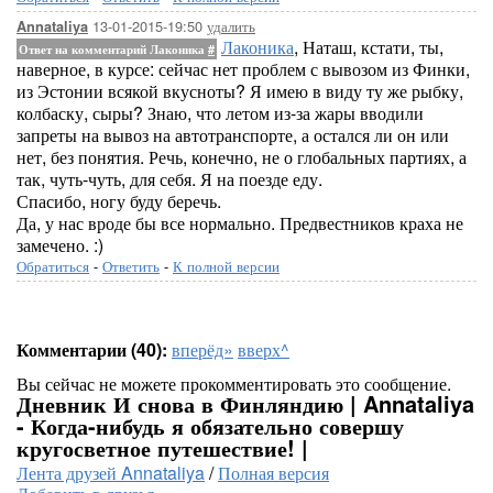
13-01-2015-19:50
удалить
Annataliya
Лаконика
, Наташ, кстати, ты,
Ответ на комментарий Лаконика
#
наверное, в курсе: сейчас нет проблем с вывозом из Финки,
из Эстонии всякой вкусноты? Я имею в виду ту же рыбку,
колбаску, сыры? Знаю, что летом из-за жары вводили
запреты на вывоз на автотранспорте, а остался ли он или
нет, без понятия. Речь, конечно, не о глобальных партиях, а
так, чуть-чуть, для себя. Я на поезде еду.
Спасибо, ногу буду беречь.
Да, у нас вроде бы все нормально. Предвестников краха не
замечено. :)
Обратиться
-
Ответить
-
К полной версии
Комментарии (40):
вперёд»
вверх^
Вы сейчас не можете прокомментировать это сообщение.
Дневник И снова в Финляндию | Annataliya
- Когда-нибудь я обязательно совершу
кругосветное путешествие! |
Лента друзей Annataliya
/
Полная версия