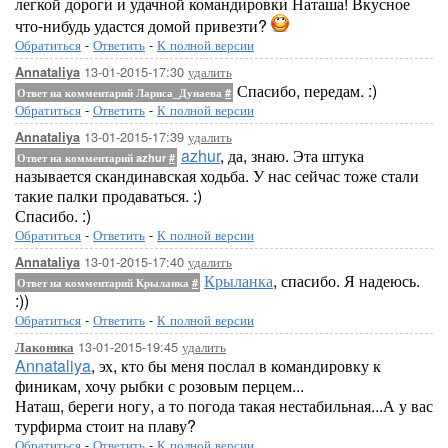
легкой дороги и удачной командировки Наташа! Вкусное
что-нибудь удастся домой привезти?
Обратиться
-
Ответить
-
К полной версии
13-01-2015-17:30
удалить
Annataliya
Спасибо, передам. :)
Ответ на комментарий Лариса_Дунаева
#
Обратиться
-
Ответить
-
К полной версии
13-01-2015-17:39
удалить
Annataliya
azhur
, да, знаю. Эта штука
Ответ на комментарий azhur
#
называется скандинавская ходьба. У нас сейчас тоже стали
такие палки продаваться. :)
Спасибо. :)
Обратиться
-
Ответить
-
К полной версии
13-01-2015-17:40
удалить
Annataliya
Крыланка
, спасибо. Я надеюсь.
Ответ на комментарий Крыланка
#
:))
Обратиться
-
Ответить
-
К полной версии
13-01-2015-19:45
удалить
Лаконика
Annataliya
, эх, кто бы меня послал в командировку к
финикам, хочу рыбки с розовым перцем...
Наташ, береги ногу, а то погода такая нестабильная...А у вас
турфирма стоит на плаву?
Обратиться
-
Ответить
-
К полной версии