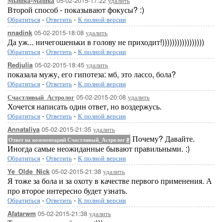
05-02-2015-17:22
удалить
Мышка-Машка
Второй способ - показывают фокусы? :)
Обратиться
-
Ответить
-
К полной версии
05-02-2015-18:08
удалить
nnadink
Да уж... ничегошеньки в голову не приходит!)))))))))))))))))
Обратиться
-
Ответить
-
К полной версии
05-02-2015-18:45
удалить
Redjulia
показала мужу, его гипотеза: мб, это лассо, бола?
Обратиться
-
Ответить
-
К полной версии
05-02-2015-20:08
удалить
Счастливый_Астролог
Хочется написать один ответ, но воздержусь.
Обратиться
-
Ответить
-
К полной версии
05-02-2015-21:35
удалить
Annataliya
Почему? Давайте.
Ответ на комментарий Счастливый_Астролог
#
Иногда самые неожиданные бывают правильными. :)
Обратиться
-
Ответить
-
К полной версии
05-02-2015-21:38
удалить
Ye_Olde_Nick
Я тоже за бола и за охоту в качестве первого применения. А
про второе интересно будет узнать.
Обратиться
-
Ответить
-
К полной версии
05-02-2015-21:38
удалить
Afatarwm