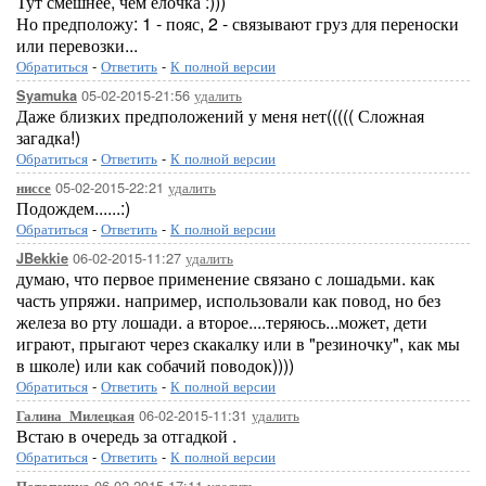
Тут смешнее, чем ёлочка :)))
Но предположу: 1 - пояс, 2 - связывают груз для переноски
или перевозки...
Обратиться
-
Ответить
-
К полной версии
05-02-2015-21:56
удалить
Syamuka
Даже близких предположений у меня нет((((( Сложная
загадка!)
Обратиться
-
Ответить
-
К полной версии
05-02-2015-22:21
удалить
ниссе
Подождем......:)
Обратиться
-
Ответить
-
К полной версии
06-02-2015-11:27
удалить
JBekkie
думаю, что первое применение связано с лошадьми. как
часть упряжи. например, использовали как повод, но без
железа во рту лошади. а второе....теряюсь...может, дети
играют, прыгают через скакалку или в "резиночку", как мы
в школе) или как собачий поводок))))
Обратиться
-
Ответить
-
К полной версии
06-02-2015-11:31
удалить
Галина_Милецкая
Встаю в очередь за отгадкой .
Обратиться
-
Ответить
-
К полной версии
06-02-2015-17:11
удалить