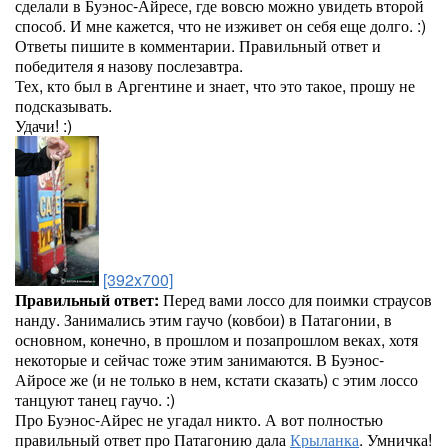
сделали в Буэнос-Айресе, где вовсю можно увидеть второй
способ. И мне кажется, что не изживет он себя еще долго. :)
Ответы пишите в комментарии. Правильный ответ и
победителя я назову послезавтра.
Тех, кто был в Аргентине и знает, что это такое, прошу не
подсказывать.
Удачи! :)
[392x700]
Правильный ответ:
Перед вами лоссо для поимки страусов
нанду. Занимались этим гаучо (ковбои) в Патагонии, в
основном, конечно, в прошлом и позапрошлом веках, хотя
некоторые и сейчас тоже этим занимаются. В Буэнос-
Айросе же (и не только в нем, кстати сказать) с этим лоссо
танцуют танец гаучо. :)
Про Буэнос-Айрес не угадал никто. А вот полностью
правильный ответ про Патагонию дала
Крыланка
. Умничка!