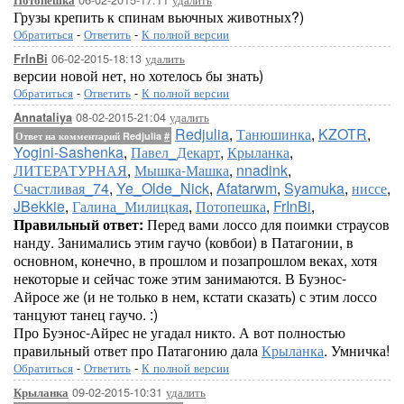
Потопешка
Грузы крепить к спинам вьючных животных?)
Обратиться
-
Ответить
-
К полной версии
06-02-2015-18:13
удалить
FrInBi
версии новой нет, но хотелось бы знать)
Обратиться
-
Ответить
-
К полной версии
08-02-2015-21:04
удалить
Annataliya
Redjulia
,
Танюшинка
,
KZOTR
,
Ответ на комментарий Redjulia
#
Yogini-Sashenka
,
Павел_Декарт
,
Крыланка
,
ЛИТЕРАТУРНАЯ
,
Мышка-Машка
,
nnadink
,
Счастливая_74
,
Ye_Olde_Nick
,
Afatarwm
,
Syamuka
,
ниссе
,
JBekkie
,
Галина_Милицкая
,
Потопешка
,
FrInBi
,
Правильный ответ:
Перед вами лоссо для поимки страусов
нанду. Занимались этим гаучо (ковбои) в Патагонии, в
основном, конечно, в прошлом и позапрошлом веках, хотя
некоторые и сейчас тоже этим занимаются. В Буэнос-
Айросе же (и не только в нем, кстати сказать) с этим лоссо
танцуют танец гаучо. :)
Про Буэнос-Айрес не угадал никто. А вот полностью
правильный ответ про Патагонию дала
Крыланка
. Умничка!
Обратиться
-
Ответить
-
К полной версии
09-02-2015-10:31
удалить
Крыланка