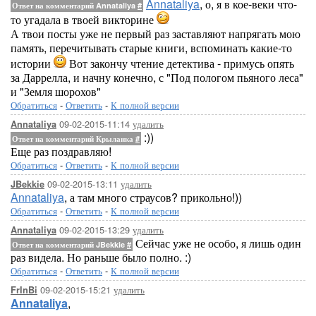
Annataliya
, о, я в кое-веки что-
Ответ на комментарий Annataliya
#
то угадала в твоей викторине
А твои посты уже не первый раз заставляют напрягать мою
память, перечитывать старые книги, вспоминать какие-то
истории
Вот закончу чтение детектива - примусь опять
за Даррелла, и начну конечно, с "Под пологом пьяного леса"
и "Земля шорохов"
Обратиться
-
Ответить
-
К полной версии
09-02-2015-11:14
удалить
Annataliya
:))
Ответ на комментарий Крыланка
#
Еще раз поздравляю!
Обратиться
-
Ответить
-
К полной версии
09-02-2015-13:11
удалить
JBekkie
Annataliya
, а там много страусов? прикольно!))
Обратиться
-
Ответить
-
К полной версии
09-02-2015-13:29
удалить
Annataliya
Сейчас уже не особо, я лишь один
Ответ на комментарий JBekkie
#
раз видела. Но раньше было полно. :)
Обратиться
-
Ответить
-
К полной версии
09-02-2015-15:21
удалить
FrInBi
Annataliya
,