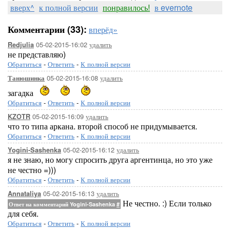
вверх^
к полной версии
понравилось!
в evernote
Комментарии (33):
вперёд»
05-02-2015-16:02
удалить
Redjulia
не представляю)
Обратиться
-
Ответить
-
К полной версии
05-02-2015-16:08
удалить
Танюшинка
загадка
Обратиться
-
Ответить
-
К полной версии
05-02-2015-16:09
удалить
KZOTR
что то типа аркана. второй способ не придумывается.
Обратиться
-
Ответить
-
К полной версии
05-02-2015-16:12
удалить
Yogini-Sashenka
я не знаю, но могу спросить друга аргентинца, но это уже
не честно =)))
Обратиться
-
Ответить
-
К полной версии
05-02-2015-16:13
удалить
Annataliya
Не честно. :) Если только
Ответ на комментарий Yogini-Sashenka
#
для себя.
Обратиться
-
Ответить
-
К полной версии