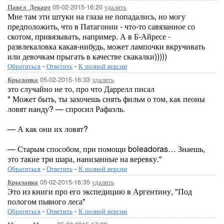
05-02-2015-16:20
удалить
Павел_Декарт
Мне там эти штуки на глаза не попадались, но могу
предположить, что в Патагонии - что-то савязанное со
скотом, привязывать, например. А в Б-Айресе -
развлекаловка какая-нибудь, может лампочки вкручивать
или девочкам прыгать в качестве скакалки)))))
Обратиться
-
Ответить
-
К полной версии
05-02-2015-16:33
удалить
Крыланка
это случайно не то, про что Даррелл писал
" Может быть, ты захочешь снять фильм о том, как пеоны
ловят нанду? — спросил Рафаэль.
— А как они их ловят?
— Старым способом, при помощи boleadoras… Знаешь,
это такие три шара, нанизанные на веревку."
Обратиться
-
Ответить
-
К полной версии
05-02-2015-16:35
удалить
Крыланка
Это из книги про его экспедицию в Аргентину, "Под
пологом пьяного леса"
Обратиться
-
Ответить
-
К полной версии