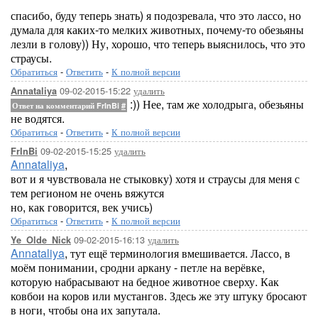
спасибо, буду теперь знать) я подозревала, что это лассо, но
думала для каких-то мелких животных, почему-то обезьяны
лезли в голову)) Ну, хорошо, что теперь выяснилось, что это
страусы.
Обратиться
-
Ответить
-
К полной версии
09-02-2015-15:22
удалить
Annataliya
:)) Нее, там же холодрыга, обезьяны
Ответ на комментарий FrInBi
#
не водятся.
Обратиться
-
Ответить
-
К полной версии
09-02-2015-15:25
удалить
FrInBi
Annataliya
,
вот и я чувствовала не стыковку) хотя и страусы для меня с
тем регионом не очень вяжутся
но, как говорится, век учись)
Обратиться
-
Ответить
-
К полной версии
09-02-2015-16:13
удалить
Ye_Olde_Nick
Annataliya
, тут ещё терминология вмешивается. Лассо, в
моём понимании, сродни аркану - петле на верёвке,
которую набрасывают на бедное животное сверху. Как
ковбои на коров или мустангов. Здесь же эту штуку бросают
в ноги, чтобы она их запутала.