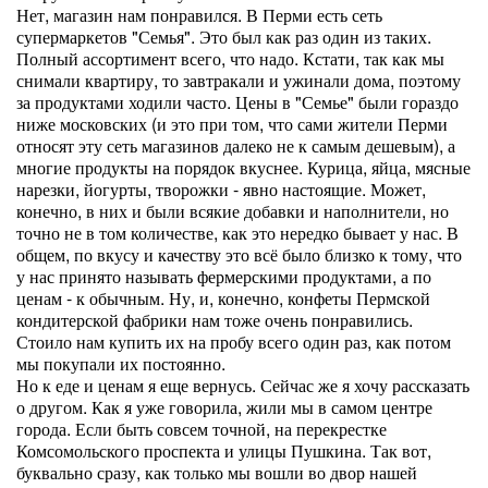
Нет, магазин нам понравился. В Перми есть сеть
супермаркетов "Семья". Это был как раз один из таких.
Полный ассортимент всего, что надо. Кстати, так как мы
снимали квартиру, то завтракали и ужинали дома, поэтому
за продуктами ходили часто. Цены в "Семье" были гораздо
ниже московских (и это при том, что сами жители Перми
относят эту сеть магазинов далеко не к самым дешевым), а
многие продукты на порядок вкуснее. Курица, яйца, мясные
нарезки, йогурты, творожки - явно настоящие. Может,
конечно, в них и были всякие добавки и наполнители, но
точно не в том количестве, как это нередко бывает у нас. В
общем, по вкусу и качеству это всё было близко к тому, что
у нас принято называть фермерскими продуктами, а по
ценам - к обычным. Ну, и, конечно, конфеты Пермской
кондитерской фабрики нам тоже очень понравились.
Стоило нам купить их на пробу всего один раз, как потом
мы покупали их постоянно.
Но к еде и ценам я еще вернусь. Сейчас же я хочу рассказать
о другом. Как я уже говорила, жили мы в самом центре
города. Если быть совсем точной, на перекрестке
Комсомольского проспекта и улицы Пушкина. Так вот,
буквально сразу, как только мы вошли во двор нашей