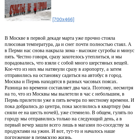
[700x466]
В Москве в первой декаде марта уже прочно стояла
плюсовая температура, да и снег почти полностью стаял. А
в Перми нас снова накрыла зима - высокие сугробы и минус
пять. Честно говоря, сразу захотелось утеплиться, и мы
порадовались, что взяли с собой много шерстяных вещей.
Кое-что из них мы натянули сразу в аэропорту, а затем
отправились на остановку садиться на автобус в город.
Москва и Пермь находятся в разных часовых поясах.
Разница во времени составляет два часа. Поэтому, несмотря
на то, что из Москвы мы вылетели в час с небольшим, в
Пермь прилетели уже в пять вечера по местному времени. И
пока добрались до центра, пока заселились в квартиру (мы
сняли ее на шесть ночей), уже стемнело. В общем, гулять по
городу мы отправились только на следующий день, а в
первый вечер зашли всего лишь в магазин по-соседству за
продуктами на ужин. И вот, тут-то и началось наше
погружение в пермскую жизнь.