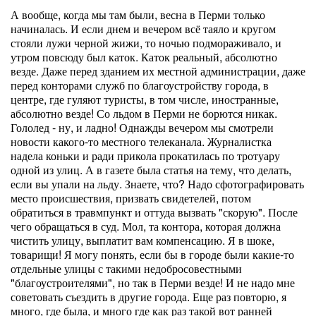
А вообще, когда мы там были, весна в Перми только
начиналась. И если днем и вечером всё таяло и кругом
стояли лужи черной жижи, то ночью подмораживало, и
утром повсюду был каток. Каток реальный, абсолютно
везде. Даже перед зданием их местной администрации, даже
перед конторами служб по благоустройству города, в
центре, где гуляют туристы, в том числе, иностранные,
абсолютно везде! Со льдом в Перми не борются никак.
Гололед - ну, и ладно! Однажды вечером мы смотрели
новости какого-то местного телеканала. Журналистка
надела коньки и ради прикола прокатилась по тротуару
одной из улиц. А в газете была статья на тему, что делать,
если вы упали на льду. Знаете, что? Надо сфотографировать
место происшествия, призвать свидетелей, потом
обратиться в травмпункт и оттуда вызвать "скорую". После
чего обращаться в суд. Мол, та контора, которая должна
чистить улицу, выплатит вам компенсацию. Я в шоке,
товарищи! Я могу понять, если бы в городе были какие-то
отдельные улицы с такими недобросовестными
"благоустроителями", но так в Перми везде! И не надо мне
советовать съездить в другие города. Еще раз повторю, я
много, где была, и много где как раз такой вот ранней