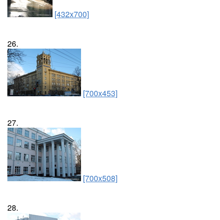
[432x700]
26.
[700x453]
27.
[700x508]
28.