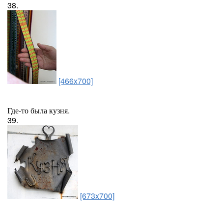
38.
[466x700]
Где-то была кузня.
39.
[673x700]