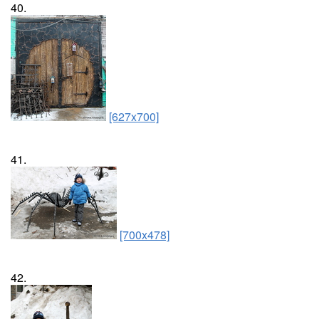
40.
[627x700]
41.
[700x478]
42.