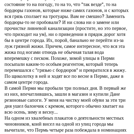
состояние то на погоду, то на то, что "так везде", то на
бордюры газонов, которые ниже самих газонов, и с которых
вся грязь сползает на тротуары. Вам не смешно? Заменить
бордюры-то не пробовали? И ни слова ни о замене или
прочистке ливневой канализации (простите, но это первое,
что приходит на ум), ни о приведении в прядок дорог хотя
бы в центре города. Их, порой, банально не перейти из-за
луж грязной жижи. Причем, самое интересное, что вся эта
жижа под ногами отнюдь не обычная талая вода
вперемешку с песком. Похоже, зимой улицы в Перми
посыпали каким-то особым реагентом, который теперь
перемешался с "грязью с бордюров" и превратился в жижу.
По щиколотку в ней и ходят все по весне в Перми, даже в
самом центре города.
В самой Перми мы пробыли три полных дня. В первый же
из них, впечатлившись, зашли в магазин и купили Дане
резиновые сапоги. У меня на чистку моей обуви за эти три
дня ушел балончик с кремом, которого обычно хватает на
всю осень, зиму и весну...
На одном из хвалебных плакатов о деятельности местных
чиновников, коий висел на одной из улиц города мы
вычитали, что Пермь четыре раза побеждала в номинациях