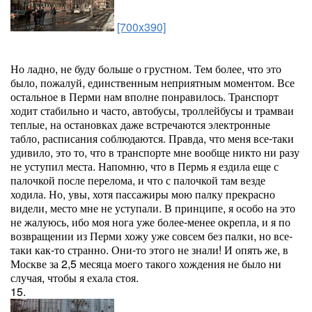
[700x390]
Но ладно, не буду больше о грустном. Тем более, что это
было, пожалуй, единственным неприятным моментом. Все
остальное в Перми нам вполне понравилось. Транспорт
ходит стабильно и часто, автобусы, троллейбусы и трамваи
теплые, на остановках даже встречаются электронные
табло, расписания соблюдаются. Правда, что меня все-таки
удивило, это то, что в транспорте мне вообще никто ни разу
не уступил места. Напомню, что в Пермь я ездила еще с
палочкой после перелома, и что с палочкой там везде
ходила. Но, увы, хотя пассажиры мою палку прекрасно
видели, место мне не уступали. В принципе, я особо на это
не жалуюсь, ибо моя нога уже более-менее окрепла, и я по
возвращении из Перми хожу уже совсем без палки, но все-
таки как-то странно. Они-то этого не знали! И опять же, в
Москве за 2,5 месяца моего такого хождения не было ни
случая, чтобы я ехала стоя.
15.