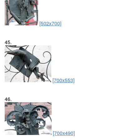
[502x700]
45.
[700x553]
46.
[700x490]