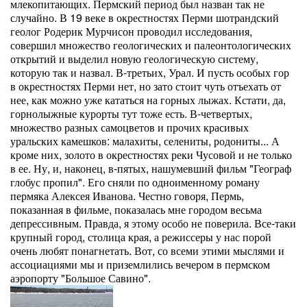
млекопитающих. Пермский период был назван так не
случайно. В 19 веке в окрестностях Перми шотрандский
геолог Родерик Мурчисон проводил исследования,
совершил множество геологических и палеонтологических
открытий и выделил новую геологическую систему,
которую так и назвал. В-третьих, Урал. И пусть особых гор
в окрестностях Перми нет, но зато стоит чуть отъехать от
нее, как можно уже кататься на горных лыжах. Кстати, да,
горнолыжные курорты тут тоже есть. В-четвертых,
множество разных самоцветов и прочих красивых
уральских камешков: малахиты, селениты, родониты... А
кроме них, золото в окрестностях реки Чусовой и не только
в ее. Ну, и, наконец, в-пятых, нашумевший фильм "Географ
глобус пропил". Его сняли по одноименному роману
пермяка Алексея Иванова. Честно говоря, Пермь,
показанная в фильме, показалась мне городом весьма
депрессивным. Правда, я этому особо не поверила. Все-таки
крупный город, столица края, а режиссеры у нас порой
очень любят понагнетать. Вот, со всеми этими мыслями и
ассоциациями мы и приземлились вечером в пермском
аэропорту "Большое Савино".