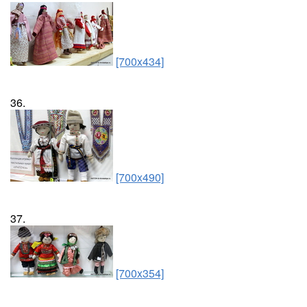
[700x434]
36.
[700x490]
37.
[700x354]