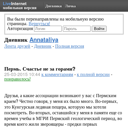
Live
Internet
Дневники
Личка
мобильная версия
Вы были перенаправлены на мобильную версию
страницы.
Вернуться!
Авторизация
Дневник
Annataliya
Лента друзей
-
Дневник
-
Полная версия
Пермь. Счастье не за горами?
25-03-2015 10:44
к комментариям
-
к полной версии
-
понравилось!
Друзья, а какие ассоциации возникают у вас с Пермским
краем? Честно говоря, у меня их было много. Во-первых,
это Кунгурская ледяная пещера, которую мы хотели
посмотреть. Во-вторых, оставшийся у меня в памяти еще со
времен учебы в МГРИ Пермский геологический период, во
время коего жили звероящеры - предки первых