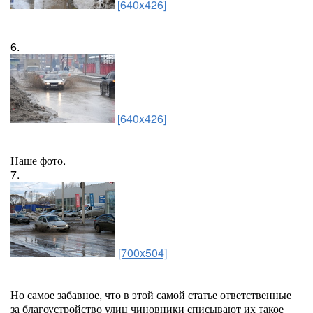
[640x426]
6.
[640x426]
Наше фото.
7.
[700x504]
Но самое забавное, что в этой самой статье ответственные
за благоустройство улиц чиновники списывают их такое