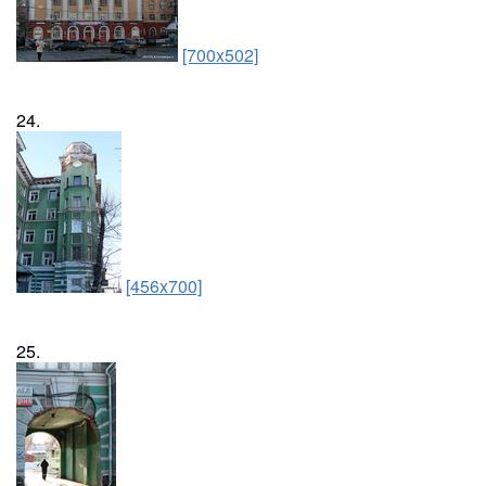
[700x502]
24.
[456x700]
25.