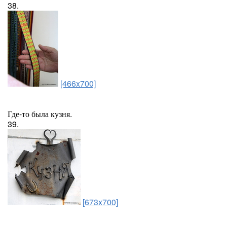
38.
[466x700]
Где-то была кузня.
39.
[673x700]