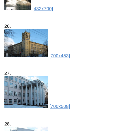
[432x700]
26.
[700x453]
27.
[700x508]
28.