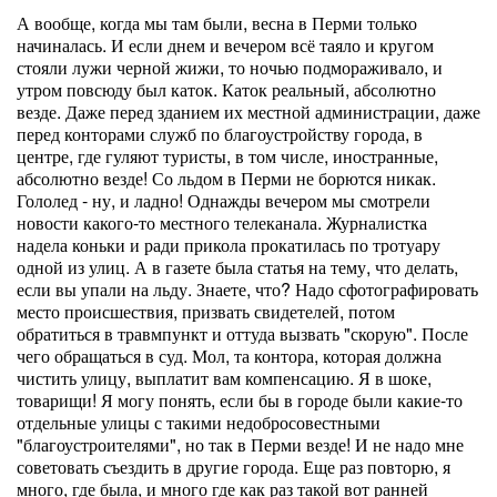
А вообще, когда мы там были, весна в Перми только
начиналась. И если днем и вечером всё таяло и кругом
стояли лужи черной жижи, то ночью подмораживало, и
утром повсюду был каток. Каток реальный, абсолютно
везде. Даже перед зданием их местной администрации, даже
перед конторами служб по благоустройству города, в
центре, где гуляют туристы, в том числе, иностранные,
абсолютно везде! Со льдом в Перми не борются никак.
Гололед - ну, и ладно! Однажды вечером мы смотрели
новости какого-то местного телеканала. Журналистка
надела коньки и ради прикола прокатилась по тротуару
одной из улиц. А в газете была статья на тему, что делать,
если вы упали на льду. Знаете, что? Надо сфотографировать
место происшествия, призвать свидетелей, потом
обратиться в травмпункт и оттуда вызвать "скорую". После
чего обращаться в суд. Мол, та контора, которая должна
чистить улицу, выплатит вам компенсацию. Я в шоке,
товарищи! Я могу понять, если бы в городе были какие-то
отдельные улицы с такими недобросовестными
"благоустроителями", но так в Перми везде! И не надо мне
советовать съездить в другие города. Еще раз повторю, я
много, где была, и много где как раз такой вот ранней