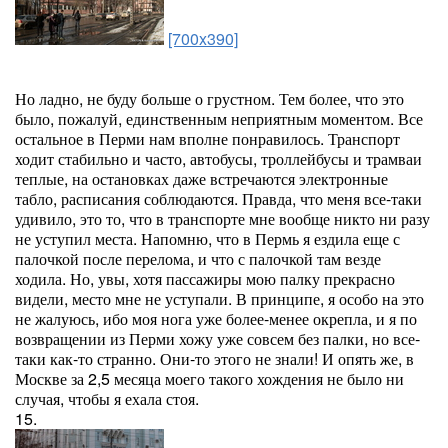
[700x390]
Но ладно, не буду больше о грустном. Тем более, что это
было, пожалуй, единственным неприятным моментом. Все
остальное в Перми нам вполне понравилось. Транспорт
ходит стабильно и часто, автобусы, троллейбусы и трамваи
теплые, на остановках даже встречаются электронные
табло, расписания соблюдаются. Правда, что меня все-таки
удивило, это то, что в транспорте мне вообще никто ни разу
не уступил места. Напомню, что в Пермь я ездила еще с
палочкой после перелома, и что с палочкой там везде
ходила. Но, увы, хотя пассажиры мою палку прекрасно
видели, место мне не уступали. В принципе, я особо на это
не жалуюсь, ибо моя нога уже более-менее окрепла, и я по
возвращении из Перми хожу уже совсем без палки, но все-
таки как-то странно. Они-то этого не знали! И опять же, в
Москве за 2,5 месяца моего такого хождения не было ни
случая, чтобы я ехала стоя.
15.