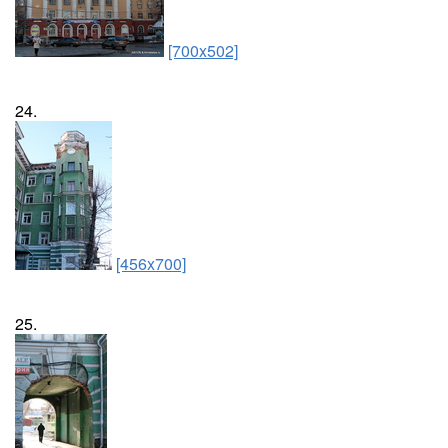
[700x502]
24.
[456x700]
25.