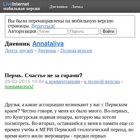
Live
Internet
Дневники
Личка
мобильная версия
Вы были перенаправлены на мобильную версию
страницы.
Вернуться!
Авторизация
Дневник
Annataliya
Лента друзей
-
Дневник
-
Полная версия
Пермь. Счастье не за горами?
25-03-2015 10:44
к комментариям
-
к полной версии
-
понравилось!
Друзья, а какие ассоциации возникают у вас с Пермским
краем? Честно говоря, у меня их было много. Во-первых,
это Кунгурская ледяная пещера, которую мы хотели
посмотреть. Во-вторых, оставшийся у меня в памяти еще со
времен учебы в МГРИ Пермский геологический период, во
время коего жили звероящеры - предки первых