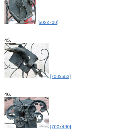
[502x700]
45.
[700x553]
46.
[700x490]