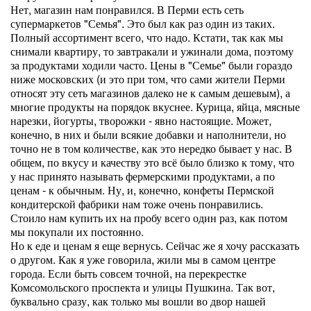
Нет, магазин нам понравился. В Перми есть сеть
супермаркетов "Семья". Это был как раз один из таких.
Полный ассортимент всего, что надо. Кстати, так как мы
снимали квартиру, то завтракали и ужинали дома, поэтому
за продуктами ходили часто. Цены в "Семье" были гораздо
ниже московских (и это при том, что сами жители Перми
относят эту сеть магазинов далеко не к самым дешевым), а
многие продукты на порядок вкуснее. Курица, яйца, мясные
нарезки, йогурты, творожки - явно настоящие. Может,
конечно, в них и были всякие добавки и наполнители, но
точно не в том количестве, как это нередко бывает у нас. В
общем, по вкусу и качеству это всё было близко к тому, что
у нас принято называть фермерскими продуктами, а по
ценам - к обычным. Ну, и, конечно, конфеты Пермской
кондитерской фабрики нам тоже очень понравились.
Стоило нам купить их на пробу всего один раз, как потом
мы покупали их постоянно.
Но к еде и ценам я еще вернусь. Сейчас же я хочу рассказать
о другом. Как я уже говорила, жили мы в самом центре
города. Если быть совсем точной, на перекрестке
Комсомольского проспекта и улицы Пушкина. Так вот,
буквально сразу, как только мы вошли во двор нашей