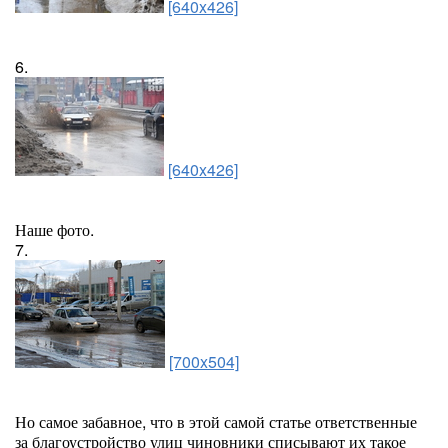
[640x426]
6.
[640x426]
Наше фото.
7.
[700x504]
Но самое забавное, что в этой самой статье ответственные
за благоустройство улиц чиновники списывают их такое