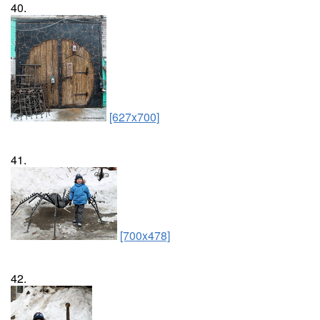
40.
[627x700]
41.
[700x478]
42.