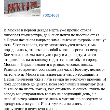
[700x466]
В Москве в первой декаде марта уже прочно стояла
плюсовая температура, да и снег почти полностью стаял. А
в Перми нас снова накрыла зима - высокие сугробы и минус
пять. Честно говоря, сразу захотелось утеплиться, и мы
порадовались, что взяли с собой много шерстяных вещей.
Кое-что из них мы натянули сразу в аэропорту, а затем
отправились на остановку садиться на автобус в город.
Москва и Пермь находятся в разных часовых поясах.
Разница во времени составляет два часа. Поэтому, несмотря
на то, что из Москвы мы вылетели в час с небольшим, в
Пермь прилетели уже в пять вечера по местному времени. И
пока добрались до центра, пока заселились в квартиру (мы
сняли ее на шесть ночей), уже стемнело. В общем, гулять по
городу мы отправились только на следующий день, а в
первый вечер зашли всего лишь в магазин по-соседству за
продуктами на ужин. И вот, тут-то и началось наше
погружение в пермскую жизнь.