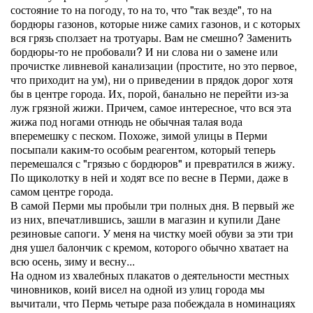
состояние то на погоду, то на то, что "так везде", то на
бордюры газонов, которые ниже самих газонов, и с которых
вся грязь сползает на тротуары. Вам не смешно? Заменить
бордюры-то не пробовали? И ни слова ни о замене или
прочистке ливневой канализации (простите, но это первое,
что приходит на ум), ни о приведении в прядок дорог хотя
бы в центре города. Их, порой, банально не перейти из-за
луж грязной жижи. Причем, самое интересное, что вся эта
жижа под ногами отнюдь не обычная талая вода
вперемешку с песком. Похоже, зимой улицы в Перми
посыпали каким-то особым реагентом, который теперь
перемешался с "грязью с бордюров" и превратился в жижу.
По щиколотку в ней и ходят все по весне в Перми, даже в
самом центре города.
В самой Перми мы пробыли три полных дня. В первый же
из них, впечатлившись, зашли в магазин и купили Дане
резиновые сапоги. У меня на чистку моей обуви за эти три
дня ушел балончик с кремом, которого обычно хватает на
всю осень, зиму и весну...
На одном из хвалебных плакатов о деятельности местных
чиновников, коий висел на одной из улиц города мы
вычитали, что Пермь четыре раза побеждала в номинациях