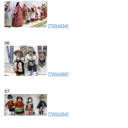
[700x434]
36.
[700x490]
37.
[700x354]