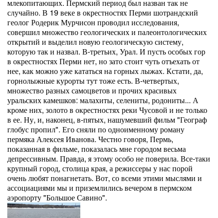
млекопитающих. Пермский период был назван так не
случайно. В 19 веке в окрестностях Перми шотрандский
геолог Родерик Мурчисон проводил исследования,
совершил множество геологических и палеонтологических
открытий и выделил новую геологическую систему,
которую так и назвал. В-третьих, Урал. И пусть особых гор
в окрестностях Перми нет, но зато стоит чуть отъехать от
нее, как можно уже кататься на горных лыжах. Кстати, да,
горнолыжные курорты тут тоже есть. В-четвертых,
множество разных самоцветов и прочих красивых
уральских камешков: малахиты, селениты, родониты... А
кроме них, золото в окрестностях реки Чусовой и не только
в ее. Ну, и, наконец, в-пятых, нашумевший фильм "Географ
глобус пропил". Его сняли по одноименному роману
пермяка Алексея Иванова. Честно говоря, Пермь,
показанная в фильме, показалась мне городом весьма
депрессивным. Правда, я этому особо не поверила. Все-таки
крупный город, столица края, а режиссеры у нас порой
очень любят понагнетать. Вот, со всеми этими мыслями и
ассоциациями мы и приземлились вечером в пермском
аэропорту "Большое Савино".