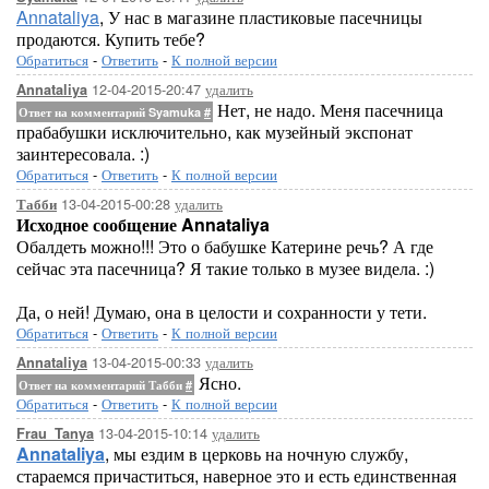
Annataliya
, У нас в магазине пластиковые пасечницы
продаются. Купить тебе?
Обратиться
-
Ответить
-
К полной версии
12-04-2015-20:47
удалить
Annataliya
Нет, не надо. Меня пасечница
Ответ на комментарий Syamuka
#
прабабушки исключительно, как музейный экспонат
заинтересовала. :)
Обратиться
-
Ответить
-
К полной версии
13-04-2015-00:28
удалить
Табби
Исходное сообщение Annataliya
Обалдеть можно!!! Это о бабушке Катерине речь? А где
сейчас эта пасечница? Я такие только в музее видела. :)
Да, о ней! Думаю, она в целости и сохранности у тети.
Обратиться
-
Ответить
-
К полной версии
13-04-2015-00:33
удалить
Annataliya
Ясно.
Ответ на комментарий Табби
#
Обратиться
-
Ответить
-
К полной версии
13-04-2015-10:14
удалить
Frau_Tanya
Annataliya
, мы ездим в церковь на ночную службу,
стараемся причаститься, наверное это и есть единственная