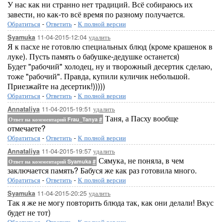
У нас как ни странно нет традиций. Всё собираюсь их
завести, но как-то всё время по разному получается.
Обратиться
-
Ответить
-
К полной версии
11-04-2015-12:04
удалить
Syamuka
Я к пасхе не готовлю специальных блюд (кроме крашенок в
луке). Пусть память о бабушке-дедушке останется)
Будет "рабочий" холодец, ну и творожный десертик сделаю,
тоже "рабочий". Правда, купили куличик небольшой.
Приезжайте на десертик!)))))
Обратиться
-
Ответить
-
К полной версии
11-04-2015-19:51
удалить
Annataliya
Таня, а Пасху вообще
Ответ на комментарий Frau_Tanya
#
отмечаете?
Обратиться
-
Ответить
-
К полной версии
11-04-2015-19:57
удалить
Annataliya
Сямука, не поняла, в чем
Ответ на комментарий Syamuka
#
заключается память? Бабуся же как раз готовила много.
Обратиться
-
Ответить
-
К полной версии
11-04-2015-20:25
удалить
Syamuka
Так я же не могу повторить блюда так, как они делали! Вкус
будет не тот)
Обратиться
-
Ответить
-
К полной версии