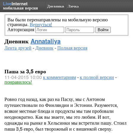
Live
Internet
Дневники
Личка
мобильная версия
Вы были перенаправлены на мобильную версию
страницы.
Вернуться!
Авторизация
Дневник
Annataliya
Лента друзей
-
Дневник
-
Полная версия
Паша за 3,5 евро
11-04-2015 10:00
к комментариям
-
к полной версии
-
понравилось!
Ровно год назад, как раз на Пасху, мы с Антоном
путешествовали по Финляндии и Эстонии. Разумеется,
всякие местные блюда и продукты мы там пробовали
неоднократно. Как вы знаете, мы это любим. И вот,
однажды на рынке в Хельсинки мы встретили пашу. Стоил
паша 3,5 евро, был творожный и с вишенкой сверху.