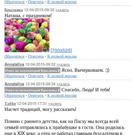
Обратиться
-
Ответить
-
К полной версии
12-04-2015-09:32
удалить
Крыланка
Наташа, с праздником!
[700x525]
Обратиться
-
Ответить
-
К полной версии
12-04-2015-09:32
удалить
Annataliya
Ясно. Вычеркиваем. :))
Ответ на комментарий Крыланка
#
Обратиться
-
Ответить
-
К полной версии
12-04-2015-09:34
удалить
Annataliya
Спасибо, Люда! И тебя!
Ответ на комментарий Крыланка
#
Обратиться
-
Ответить
-
К полной версии
12-04-2015-17:31
удалить
Табби
Насчет традиций, могу рассказать!
Помню с раннего детства, как на Пасху мы всегда всей
семьей отправлялись к прабабушке в гости. Она родилась
еще в XIX веке, а отец ее работал главным бухгалтером в