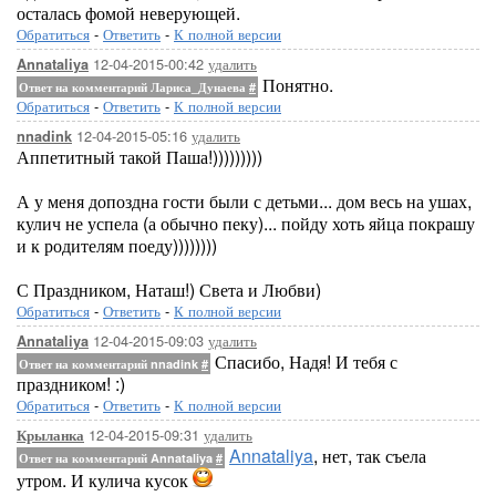
осталась фомой неверующей.
Обратиться
-
Ответить
-
К полной версии
12-04-2015-00:42
удалить
Annataliya
Понятно.
Ответ на комментарий Лариса_Дунаева
#
Обратиться
-
Ответить
-
К полной версии
12-04-2015-05:16
удалить
nnadink
Аппетитный такой Паша!)))))))))
А у меня допоздна гости были с детьми... дом весь на ушах,
кулич не успела (а обычно пеку)... пойду хоть яйца покрашу
и к родителям поеду))))))))
С Праздником, Наташ!) Света и Любви)
Обратиться
-
Ответить
-
К полной версии
12-04-2015-09:03
удалить
Annataliya
Спасибо, Надя! И тебя с
Ответ на комментарий nnadink
#
праздником! :)
Обратиться
-
Ответить
-
К полной версии
12-04-2015-09:31
удалить
Крыланка
Annataliya
, нет, так съела
Ответ на комментарий Annataliya
#
утром. И кулича кусок