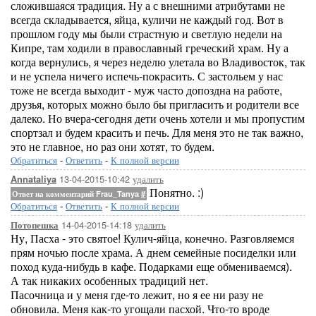
сложившаяся традиция. Ну а с внешними атрибутами не
всегда складывается, яйца, куличи не каждый год. Вот в
прошлом году мы были страстную и светлую недели на
Кипре, там ходили в православный греческий храм. Ну а
когда вернулись, я через неделю улетала во Владивосток, так
и не успела ничего испечь-покрасить. С застольем у нас
тоже не всегда выходит - муж часто допоздна на работе,
друзья, которых можно было бы пригласить и родители все
далеко. Но вчера-сегодня дети очень хотели и мы пропустим
спортзал и будем красить и печь. Для меня это не так важно,
это не главное, но раз они хотят, то будем.
Обратиться
-
Ответить
-
К полной версии
13-04-2015-10:42
удалить
Annataliya
Понятно. :)
Ответ на комментарий Frau_Tanya
#
Обратиться
-
Ответить
-
К полной версии
14-04-2015-14:18
удалить
Потопешка
Ну, Пасха - это святое! Кулич-яйца, конечно. Разговляемся
прям ночью после храма. А днем семейные посиделки или
поход куда-нибудь в кафе. Подарками еще обмениваемся).
А так никаких особенных традиций нет.
Пасочница и у меня где-то лежит, но я ее ни разу не
обновила. Меня как-то угощали пасхой. Что-то вроде