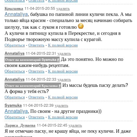
11-04-2015-20:55
удалить
Крыланка
Annataliya
, бабушка по папиной линии куличи пекла. А мы
только яйца красим - специально за месяц начинаю собирать
шелуху, так как с луком я готовлю
А куличи в пятницу купила в Перекрестке, и сегодня в
Подворье творожную массу купила с курагой.
Обратиться
-
Ответить
-
К полной версии
11-04-2015-22:31
удалить
Annataliya
Да это понятно. Но можно по
Ответ на комментарий Syamuka
#
своим каким-нибудь рецептам.
Обратиться
-
Ответить
-
К полной версии
11-04-2015-22:33
удалить
Annataliya
Из массы будешь пасху делать?
Ответ на комментарий Крыланка
#
А форма у тебя есть?
Обратиться
-
Ответить
-
К полной версии
11-04-2015-22:39
удалить
Syamuka
Annataliya
, По своим - на другие праздники))
Обратиться
-
Ответить
-
К полной версии
11-04-2015-22:45
удалить
Лариса_Дунаева
Я не отмечаю пасху, не крашу яйца, не пеку куличи. И даже
некрещённая.