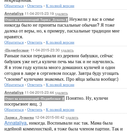
Обратиться
-
Ответить
-
К полной версии
11-04-2015-23:19
удалить
Annataliya
Неужели у вас в семье
Ответ на комментарий Лариса_Дунаева
#
никогда было не приняты пасхальные обычаи? Я тоже
далека от веры, но, к примеру, пасхальные традиции мне
нравятся.
Обратиться
-
Ответить
-
К полной версии
11-04-2015-23:30
удалить
-Поднебесная-
Раньше паски передавали из деревни бабушки, сейчас
бабушек уже нет,а куличи печь мы так и не научились.
Я в этом году купила много домашних куличей и один
сегодня в лавре в сергиевом посаде. Завтра буду угощать
"своими" куличами знакомых. Про яйца забыла вообще:)
Обратиться
-
Ответить
-
К полной версии
11-04-2015-23:44
удалить
Annataliya
Понятно. Ну, куличи
Ответ на комментарий -Поднебесная-
#
посерьезнее яиц. :)
Обратиться
-
Ответить
-
К полной версии
12-04-2015-00:42
удалить
Лариса_Дунаева
Annataliya
, никогда. Воспиывали нас так. Мама была
идейной коммунисткой, я тоже была членом партии. Так и