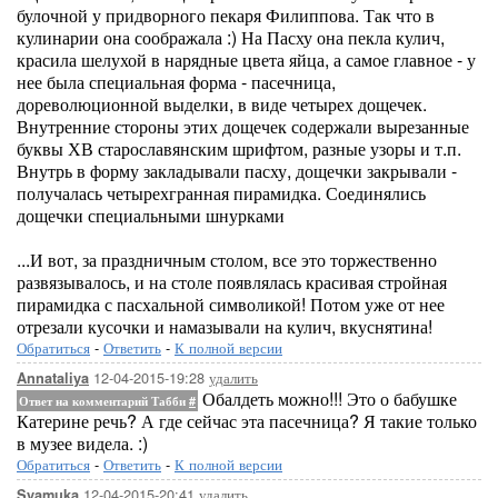
булочной у придворного пекаря Филиппова. Так что в
кулинарии она соображала :) На Пасху она пекла кулич,
красила шелухой в нарядные цвета яйца, а самое главное - у
нее была специальная форма - пасечница,
дореволюционной выделки, в виде четырех дощечек.
Внутренние стороны этих дощечек содержали вырезанные
буквы ХВ старославянским шрифтом, разные узоры и т.п.
Внутрь в форму закладывали пасху, дощечки закрывали -
получалась четырехгранная пирамидка. Соединялись
дощечки специальными шнурками
...И вот, за праздничным столом, все это торжественно
развязывалось, и на столе появлялась красивая стройная
пирамидка с пасхальной символикой! Потом уже от нее
отрезали кусочки и намазывали на кулич, вкуснятина!
Обратиться
-
Ответить
-
К полной версии
12-04-2015-19:28
удалить
Annataliya
Обалдеть можно!!! Это о бабушке
Ответ на комментарий Табби
#
Катерине речь? А где сейчас эта пасечница? Я такие только
в музее видела. :)
Обратиться
-
Ответить
-
К полной версии
12-04-2015-20:41
удалить
Syamuka