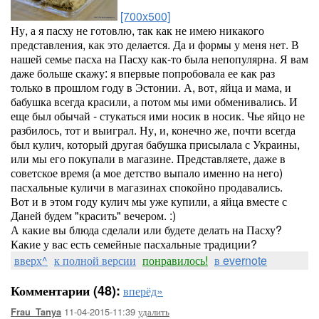
[700x500]
Ну, а я пасху не готовлю, так как не имею никакого
представления, как это делается. Да и формы у меня нет. В
нашей семье пасха на Пасху как-то была непопулярна. Я вам
даже больше скажу: я впервые попробовала ее как раз
только в прошлом году в Эстонии. А, вот, яйца и мама, и
бабушка всегда красили, а потом мы ими обменивались. И
еще был обычай - стукаться ими носик в носик. Чье яйцо не
разбилось, тот и выиграл. Ну, и, конечно же, почти всегда
был кулич, который другая бабушка присылала с Украины,
или мы его покупали в магазине. Представляете, даже в
советское время (а мое детство выпало именно на него)
пасхальные куличи в магазинах спокойно продавались.
Вот и в этом году кулич мы уже купили, а яйца вместе с
Даней будем "красить" вечером. :)
А какие вы блюда сделали или будете делать на Пасху?
Какие у вас есть семейные пасхальные традиции?
вверх^
к полной версии
понравилось!
в evernote
Комментарии (48):
вперёд»
11-04-2015-11:39
удалить
Frau_Tanya