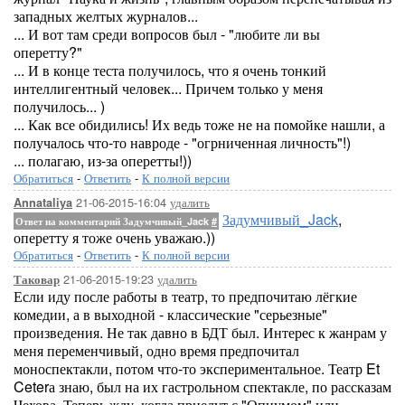
западных желтых журналов...
... И вот там среди вопросов был - "любите ли вы
оперетту?"
... И в конце теста получилось, что я очень тонкий
интеллигентный человек... Причем только у меня
получилось... )
... Как все обидились! Их ведь тоже не на помойке нашли, а
получалось что-то навроде - "огрниченная личность"!)
... полагаю, из-за оперетты!))
Обратиться
-
Ответить
-
К полной версии
21-06-2015-16:04
удалить
Annataliya
Задумчивый_Jack
,
Ответ на комментарий Задумчивый_Jack
#
оперетту я тоже очень уважаю.))
Обратиться
-
Ответить
-
К полной версии
21-06-2015-19:23
удалить
Таковар
Если иду после работы в театр, то предпочитаю лёгкие
комедии, а в выходной - классические "серьезные"
произведения. Не так давно в БДТ был. Интерес к жанрам у
меня переменчивый, одно время предпочитал
моноспектакли, потом что-то экспериментальное. Театр Et
Ceterа знаю, был на их гастрольном спектакле, по рассказам
Чехова. Теперь жду, когда приедут с "Опиумом" или