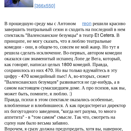
[366x550]
В прошедшую среду мы с Антоном
reon
решили красиво
завершить театральный сезон и сходить на последний в нем
спектакль "Валенсианские безумцы" в театр Et Cetera. В
принципе, не могу сказать, что я люблю театральные
комедии - они, в общем-то, совсем не мой жанр. Но тут я
решила сделать исключение. Во-первых, автором комедии
оказался сам знаменитый испанец Лопе де Вега, который,
как говорят, написал целых 1800 комедий. Правда,
сохранилось из них 470. Но вы только вдумайтесь в эту
цифру - 470 комедийный пьес! А, во-вторых, сюжет
"Валенсианских безумцев" развивается не где-нибудь, а в
самом настоящем сумасшедшем доме. А про психов, как вы,
может быть, помните, я люблю. :)
Правда, психи в этом спектакле оказались особенные,
влюбленные и влюбившиеся. А как предостерегал директор
их богоугодного заведения, "когда нет разума, то много
аппетита" - в "том самом" смысле. Так что, смотреть на
сцену нам было весьма забавно.
Впрочем, я сразу должна предупредить, хотя вы, наверное,