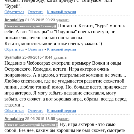
"Бурей".
Обратиться
-
Ответить
-
К полной версии
21-06-2015-20:23
удалить
Annataliya
Понятно. Кстати, "Буря" мне так
Ответ на комментарий Таковар
#
себе. А вот "Пожары" и "Годунова" очень советую, не
пожалеешь, очень сильно поставлены.
Кстати, моноспектакли я тоже очень уважаю. :)
Обратиться
-
Ответить
-
К полной версии
25-06-2015-18:44
удалить
Syamuka
Недавно в Чебоксарах смотрели премьеру Волки и овцы
Островского. Комедия, кстати. Игра актеров очень
понравилась. А в целом, я театральные комедии не очень...
Люблю спектакли, где не угадывается развитие сюжетной
линии, люблю тонкий юмор, Но, больше всего, привлекает
игра актеров. Я могу забыть название спектакля, могу
забыть его сюжет, а вот хорошая игра, образы, всегда перед
глазами...
Обратиться
-
Ответить
-
К полной версии
25-06-2015-18:55
удалить
Annataliya
Ну, игра актеров - это само
Ответ на комментарий Syamuka
#
собой. Без нее, каким бы хорошим не был сюжет, смотреть