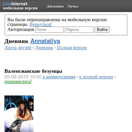
Live
Internet
Дневники
Личка
мобильная версия
Вы были перенаправлены на мобильную версию
страницы.
Вернуться!
Авторизация
Дневник
Annataliya
Лента друзей
-
Дневник
-
Полная версия
Валенсианские безумцы
20-06-2015 10:00
к комментариям
-
к полной версии
-
понравилось!