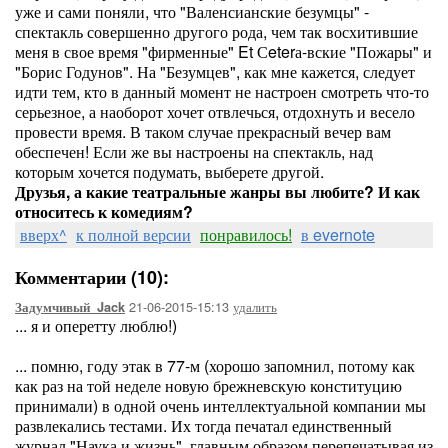
уже и сами поняли, что "Валенсианские безумцы" -
спектакль совершенно другого рода, чем так восхитившие
меня в свое время "фирменные" Et Сeterа-вские "Пожары" и
"Борис Годунов". На "Безумцев", как мне кажется, следует
идти тем, кто в данный момент не настроен смотреть что-то
серьезное, а наоборот хочет отвлечься, отдохнуть и весело
провести время. В таком случае прекрасный вечер вам
обеспечен! Если же вы настроены на спектакль, над
которым хочется подумать, выберете другой.
Друзья, а какие театральные жанры вы любите? И как
относитесь к комедиям?
вверх^
к полной версии
понравилось!
в evernote
Комментарии (10):
21-06-2015-15:13
удалить
Задумчивый_Jack
... я и оперетту люблю!)
... помню, году этак в 77-м (хорошо запомнил, потому как
как раз на той неделе новую брежневскую конституцию
принимали) в одной очень интеллектуальной компании мы
развлекались тестами. Их тогда печатал единственный
журнал "Наука и жизнь", главным образом перепечатывая из