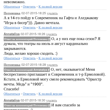
невозможно.
Обратиться
-
Ответить
-
К полной версии
02-07-2015-18:25
удалить
Потопешка
А я 14-го пойду в Современник на Гафта и Ахеджакову
"Игра в бисер"))). Давно мечтала.
Обратиться
-
Ответить
-
К полной версии
02-07-2015-18:26
удалить
Annataliya
О, а у них еще пока сезон? Я
Ответ на комментарий Потопешка
#
думала, что театры на июль и август кардинально
закрываются.
Люда, желаю хорошо сходить. :)
Обратиться
-
Ответить
-
К полной версии
02-07-2015-18:28
удалить
Потопешка
О, нет, оказывается! Меня
Ответ на комментарий Annataliya
#
беспрестанно приглашает и Современник и т-р Ермоловой).
Кстати, в Ермоловой могу смело рекомендовать "Оркестр
мечты. Медь" и "1900".
Спасибо!
Обратиться
-
Ответить
-
К полной версии
02-07-2015-18:30
удалить
Annataliya
И вам спасибо за
Ответ на комментарий Потопешка
#
рекомендацию. :)