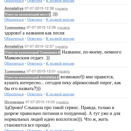
Обратиться
-
Ответить
-
К полной версии
07-07-2015-12:38
удалить
Annataliya
:)))
Ответ на комментарий ниссе
#
Обратиться
-
Ответить
-
К полной версии
07-07-2015-12:56
удалить
Танюшинка
здорово! а названия как песня
Обратиться
-
Ответить
-
К полной версии
07-07-2015-12:57
удалить
Annataliya
Название, по-моему, немного
Ответ на комментарий Танюшинка
#
Маяковским отдает. :))
Обратиться
-
Ответить
-
К полной версии
07-07-2015-13:01
удалить
Танюшинка
возможно!)) мне нравится,
Ответ на комментарий Annataliya
#
кушать интересно... сегодня пеку абрикосовый пирог, как
бы его назвать?)))
Обратиться
-
Ответить
-
К полной версии
07-07-2015-13:03
удалить
Потопешка
ЗдОрово! Слышала про такой сервис. Правда, только в
разрезе правильно питания и похудения). А тут уже и для
нормальных людей идею воплотили))). Что ж, жить
становится все проще).
Обратиться
-
Ответить
-
К полной версии