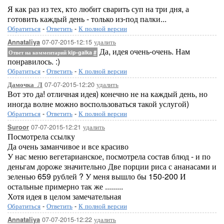
Я как раз из тех, кто любит сварить суп на три дня, а
готовить каждый день - только из-под палки...
Обратиться
-
Ответить
-
К полной версии
07-07-2015-12:15
удалить
Annataliya
Да, идея очень-очень. Нам
Ответ на комментарий kip-galka
#
понравилось. :)
Обратиться
-
Ответить
-
К полной версии
07-07-2015-12:20
удалить
Дамочка_Л
Вот это да! отличная идея) конечно не на каждый день, но
иногда волне можно воспользоваться такой услугой)
Обратиться
-
Ответить
-
К полной версии
07-07-2015-12:21
удалить
Suroor
Посмотрела ссылку
Да очень заманчивое и все красиво
У нас меню вегетарианское, посмотрела состав блюд - и по
деньгам дороже значительно Две порции риса с ананасами и
зеленью 659 рублей ? У меня вышло бы 150-200 И
остальные примерно так же .........
Хотя идея в целом замечательная
Обратиться
-
Ответить
-
К полной версии
07-07-2015-12:22
удалить
Annataliya