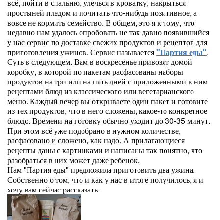
всё, пойти в спальню, улечься в кроватку, накрыться
простыней
пледом и почитать что-нибудь позитивное, а
вовсе не кормить семейство. В общем, это я к тому, что
недавно нам удалось опробовать не так давно появившийся
у нас сервис по доставке свежих продуктов и рецептов для
приготовления ужинов. Сервис называется
"Партия еды"
.
Суть в следующем. Вам в воскресенье привозят домой
коробку, в которой по пакетам расфасованы наборы
продуктов на три или на пять дней с приложенными к ним
рецептами блюд из классического или вегетарианского
меню. Каждый вечер вы открываете один пакет и готовите
из тех продуктов, что в него сложены, какое-то конкретное
блюдо. Времени на готовку обычно уходит до 30-35 минут.
При этом всё уже подобрано в нужном количестве,
расфасовано и сложено, как надо. А прилагающиеся
рецепты даны с картинками и написаны так понятно, что
разобраться в них может даже ребенок.
Нам "Партия еды" предложила приготовить два ужина.
Собственно о том, что и как у нас в итоге получилось, я и
хочу вам сейчас рассказать.