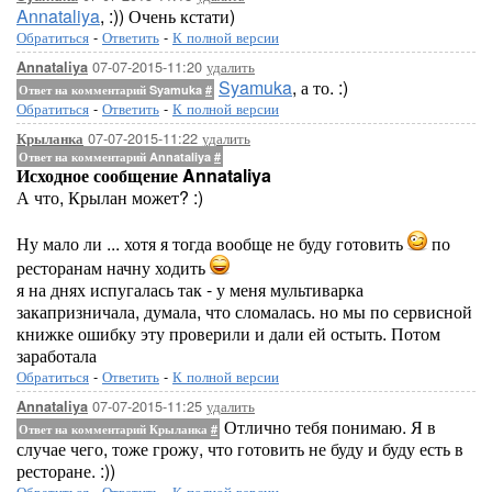
Annataliya
, :)) Очень кстати)
Обратиться
-
Ответить
-
К полной версии
07-07-2015-11:20
удалить
Annataliya
Syamuka
, а то. :)
Ответ на комментарий Syamuka
#
Обратиться
-
Ответить
-
К полной версии
07-07-2015-11:22
удалить
Крыланка
Ответ на комментарий Annataliya
#
Исходное сообщение Annataliya
А что, Крылан может? :)
Ну мало ли ... хотя я тогда вообще не буду готовить
по
ресторанам начну ходить
я на днях испугалась так - у меня мультиварка
закапризничала, думала, что сломалась. но мы по сервисной
книжке ошибку эту проверили и дали ей остыть. Потом
заработала
Обратиться
-
Ответить
-
К полной версии
07-07-2015-11:25
удалить
Annataliya
Отлично тебя понимаю. Я в
Ответ на комментарий Крыланка
#
случае чего, тоже грожу, что готовить не буду и буду есть в
ресторане. :))
Обратиться
-
Ответить
-
К полной версии