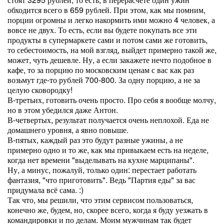
обходится всего в 659 рублей. При этом, как мы помним,
порции огромны и легко накормить ими можно 4 человек, а
вовсе не двух. То есть, если вы будете покупать все эти
продукты в супермаркете сами и потом сами же готовить,
то себестоимость, на мой взгляд, выйдет примерно такой же,
может, чуть дешевле. Ну, а если закажете нечто подобное в
кафе, то за порцию по московским ценам с вас как раз
возьмут где-то рублей 700-800. За одну порцию, а не за
целую сковородку!
В-третьих, готовить очень просто. Про себя я вообще молчу,
но в этом убедился даже Антон.
В-четвертых, результат получается очень неплохой. Еда не
домашнего уровня, а явно повыше.
В-пятых, каждый раз это будут разные ужины, а не
примерно одно и то же, как мы привыкаем есть на неделе,
когда нет времени "выделывать на кухне марципаны".
Ну, а минус, пожалуй, только один: перестает работать
фантазия, "что приготовить". Ведь "Партия еды" за вас
придумала всё сама. :)
Так что, мы решили, что этим сервисом пользоваться,
конечно же, будем, но, скорее всего, когда я буду уезжать в
командировки и по делам. Моим мужчинам так будет