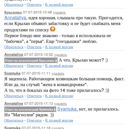
Обратиться
-
Ответить
-
К полной версии
07-07-2015-10:48
удалить
Крыланка
Annataliya
, идея хорошая, слышала про такую. Пригодится,
если Крылан объявит забастовку и не будет снабжать меня
продуктами по списку
Первое блюдо мне знакомо - только я использовала не
"бабочки", а "перья". Еще "гнездышки" люблю.
Обратиться
-
Ответить
-
К полной версии
07-07-2015-10:52
удалить
Annataliya
А что, Крылан может? :)
Ответ на комментарий Крыланка
#
Обратиться
-
Ответить
-
К полной версии
07-07-2015-11:11
удалить
Syamuka
Я заценила. Работающим хозяюшкам большая помощь, факт.
Или да, на случай "жена в командировке".
А то, что в бокалах на фото 14 тоже прилагалось? :))
Обратиться
-
Ответить
-
К полной версии
07-07-2015-11:13
удалить
Annataliya
Syamuka
, нет, не прилагалось.
Ответ на комментарий Syamuka
#
Но "Магнолия" рядом. :))
Обратиться
-
Ответить
-
К полной версии
07-07-2015-11:18
удалить
Syamuka