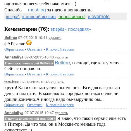
однозначно легче себя накормить. :)
Спасибо
mosblog
за идею и воплощение!
вверх^
к полной версии
понравилось!
в evernote
Комментарии (76):
вперёд»
последняя»
07-07-2015-10:41
удалить
Belfree
фАРфалле
Обратиться
-
Ответить
-
К полной версии
07-07-2015-10:43
удалить
Annataliya
Belfree
, господи, где как у меня...
Ответ на комментарий Belfree
#
Сейчас поправлю.
Обратиться
-
Ответить
-
К полной версии
07-07-2015-10:45
удалить
tata-l200
круто! Каких только услуг нынче нет...Все для вас,только
деньги платите...В маленьких городках до такого еще не
дошли,конечно.А иногда надо бы-выручило бы...
Обратиться
-
Ответить
-
К полной версии
07-07-2015-10:47
удалить
Annataliya
Я знаю, что такой сервис еще есть
Ответ на комментарий tata-l200
#
в Питере. Да что там, он в Москве-то меньше года
существует. :)