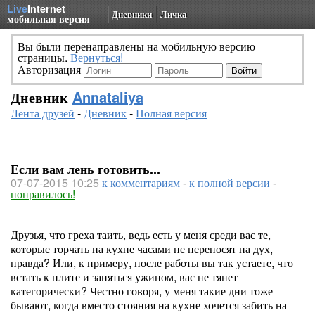
Live
Internet
Дневники
Личка
мобильная версия
Вы были перенаправлены на мобильную версию
страницы.
Вернуться!
Авторизация
Дневник
Annataliya
Лента друзей
-
Дневник
-
Полная версия
Если вам лень готовить...
07-07-2015 10:25
к комментариям
-
к полной версии
-
понравилось!
Друзья, что греха таить, ведь есть у меня среди вас те,
которые торчать на кухне часами не переносят на дух,
правда? Или, к примеру, после работы вы так устаете, что
встать к плите и заняться ужином, вас не тянет
категорически? Честно говоря, у меня такие дни тоже
бывают, когда вместо стояния на кухне хочется забить на