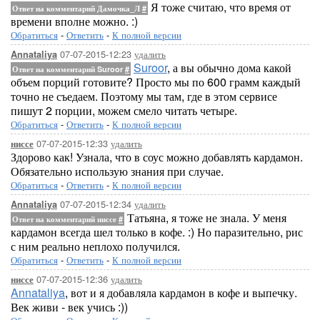
Я тоже считаю, что время от
Ответ на комментарий Дамочка_Л
#
времени вполне можно. :)
Обратиться
-
Ответить
-
К полной версии
07-07-2015-12:23
удалить
Annataliya
Suroor
, а вы обычно дома какой
Ответ на комментарий Suroor
#
объем порций готовите? Просто мы по 600 грамм каждый
точно не съедаем. Поэтому мы там, где в этом сервисе
пишут 2 порции, можем смело читать четыре.
Обратиться
-
Ответить
-
К полной версии
07-07-2015-12:33
удалить
ниссе
Здорово как! Узнала, что в соус можно добавлять кардамон.
Обязательно использую знания при случае.
Обратиться
-
Ответить
-
К полной версии
07-07-2015-12:34
удалить
Annataliya
Татьяна, я тоже не знала. У меня
Ответ на комментарий ниссе
#
кардамон всегда шел только в кофе. :) Но паразительно, рис
с ним реально неплохо получился.
Обратиться
-
Ответить
-
К полной версии
07-07-2015-12:36
удалить
ниссе
Annataliya
, вот и я добавляла кардамон в кофе и выпечку.
Век живи - век учись :))