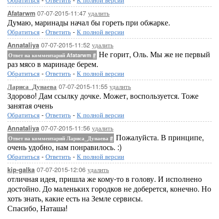
07-07-2015-11:47
удалить
Afatarwm
Думаю, маринады начал бы гореть при обжарке.
Обратиться
-
Ответить
-
К полной версии
07-07-2015-11:52
удалить
Annataliya
Не горит, Оль. Мы же не первый
Ответ на комментарий Afatarwm
#
раз мясо в маринаде берем.
Обратиться
-
Ответить
-
К полной версии
07-07-2015-11:55
удалить
Лариса_Дунаева
Здорово! Дам ссылку дочке. Может, воспользуется. Тоже
занятая очень
Обратиться
-
Ответить
-
К полной версии
07-07-2015-11:56
удалить
Annataliya
Пожалуйста. В принципе,
Ответ на комментарий Лариса_Дунаева
#
очень удобно, нам понравилось. :)
Обратиться
-
Ответить
-
К полной версии
07-07-2015-12:06
удалить
kip-galka
отличная идея, пришла же кому-то в голову. И исполнено
достойно. До маленьких городков не доберется, конечно. Но
хоть знать, какие есть на Земле сервисы.
Спасибо, Наташа!