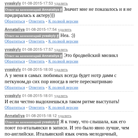
01-08-2015-17:53
удалить
yvaskyly
Значит мне не показалось и я не
Ответ на комментарий Annataliya
#
придиралась к актеру)))
Обратиться
-
Ответить
-
К полной версии
01-08-2015-17:54
удалить
Annataliya
Неа. :))
Ответ на комментарий yvaskyly
#
Обратиться
-
Ответить
-
К полной версии
01-08-2015-17:57
удалить
yvaskyly
Это бродвейский мюзикл
Ответ на комментарий Annataliya
#
Обратиться
-
Ответить
-
К полной версии
01-08-2015-18:00
удалить
yvaskyly
А у меня в самых любимых всегда будет нотр дамм с
петкуном,до сих пор иногда в нете пересматриваю
Обратиться
-
Ответить
-
К полной версии
01-08-2015-18:01
удалить
yvaskyly
И если честно выдохнешься,в таком ритме выступать!
Обратиться
-
Ответить
-
К полной версии
01-08-2015-18:12
удалить
Annataliya
Я к тому, что слышала, как его
Ответ на комментарий yvaskyly
#
поют по-итальянски в записи. И это было явно лучше, чем
по-английски. Итальянский язык очень мелодичный,