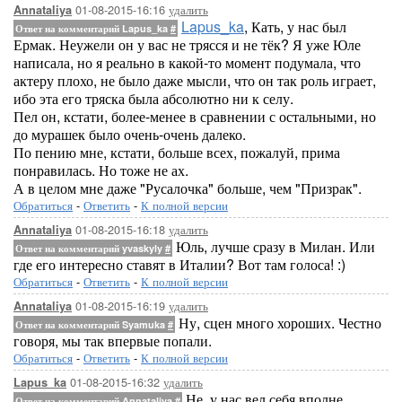
01-08-2015-16:16
удалить
Annataliya
Lapus_ka
, Кать, у нас был
Ответ на комментарий Lapus_ka
#
Ермак. Неужели он у вас не трясся и не тёк? Я уже Юле
написала, но я реально в какой-то момент подумала, что
актеру плохо, не было даже мысли, что он так роль играет,
ибо эта его тряска была абсолютно ни к селу.
Пел он, кстати, более-менее в сравнении с остальными, но
до мурашек было очень-очень далеко.
По пению мне, кстати, больше всех, пожалуй, прима
понравилась. Но тоже не ах.
А в целом мне даже "Русалочка" больше, чем "Призрак".
Обратиться
-
Ответить
-
К полной версии
01-08-2015-16:18
удалить
Annataliya
Юль, лучше сразу в Милан. Или
Ответ на комментарий yvaskyly
#
где его интересно ставят в Италии? Вот там голоса! :)
Обратиться
-
Ответить
-
К полной версии
01-08-2015-16:19
удалить
Annataliya
Ну, сцен много хороших. Честно
Ответ на комментарий Syamuka
#
говоря, мы так впервые попали.
Обратиться
-
Ответить
-
К полной версии
01-08-2015-16:32
удалить
Lapus_ka
Не, у нас вел себя вполне
Ответ на комментарий Annataliya
#