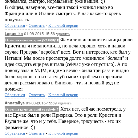
оклемался, смотрю, нормальный уже вышел. :))
В общем, наверное, все-таки такой мюзикл надо во
Франции или в Италии смотреть. У нас какая-то хрень
получилась.
Обратиться
-
Ответить
-
К полной версии
01-08-2015-15:56
удалить
Lapus_ka
Фамилию исполнительницы роли
Ответ на комментарий yvaskyly
#
Кристины я не запомнила, но пела хорошо, хотя в нашем
случае Призрак "перебил" всех. Вот и интересно, кто был у
Наташи! Мы после просмотра долго мюзиклом "болели" и
идея сходить еще раз витала (сейчас уже отпустило). А по
поводу зала в МДМ, видимо везло - была три раза и видно
было хорошо, но из-за сугубо моих проблем со зрением,
детали рассматриваю в бинокль - тут и первый ряд не
поможет
Обратиться
-
Ответить
-
К полной версии
01-08-2015-15:59
удалить
Annataliya
Хотя нет, сейчас посмотрела, у
Ответ на комментарий yvaskyly
#
нас Ермак был в роли Призрака. Это в роли Кристин и
Рауля те же, что и у тебя. Наверное, трясучесть - это их
фирменное. :))
Обратиться
-
Ответить
-
К полной версии