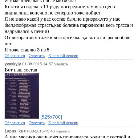
Я тоже плевалась после мюзикла!
Кстати,я сидела в 11 ряду посередине,там вся сцена
видна,лица конечно не супер,но тоже пойдет!
Я не знаю какой у вас состав был,но призрак,что у нас
был,изображал страсть,как болезнь паркенсона,весь трясса и
надрывался в пении)
От декораций я тоже в восторге была,а вот от игры вообще
нет.
Я тоже ставлю 3 из 5
Обратиться
-
Ответить
-
К полной версии
01-08-2015-14:57
удалить
yvaskyly
Вот наш состав
[525x700]
Обратиться
-
Ответить
-
К полной версии
01-08-2015-15:46
удалить
Lapus_ka
А мне мюзикл очень-очень понравился, ходили с сестрой и