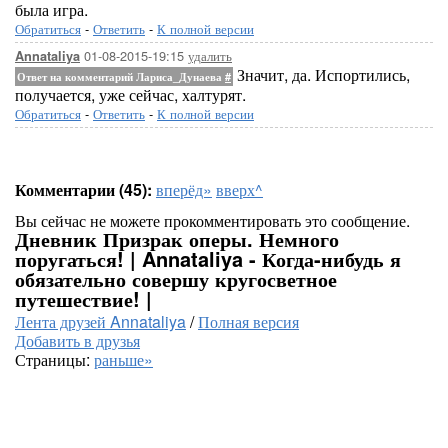
была игра.
Обратиться
-
Ответить
-
К полной версии
01-08-2015-19:15
удалить
Annataliya
Значит, да. Испортились,
Ответ на комментарий Лариса_Дунаева
#
получается, уже сейчас, халтурят.
Обратиться
-
Ответить
-
К полной версии
Комментарии (45):
вперёд»
вверх^
Вы сейчас не можете прокомментировать это сообщение.
Дневник Призрак оперы. Немного
поругаться! | Annataliya - Когда-нибудь я
обязательно совершу кругосветное
путешествие! |
Лента друзей Annataliya
/
Полная версия
Добавить в друзья
Страницы:
раньше»