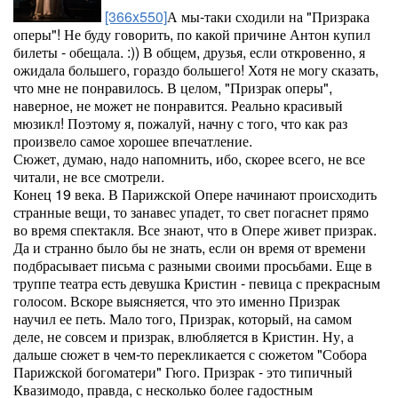
[366x550]
А мы-таки сходили на "Призрака
оперы"! Не буду говорить, по какой причине Антон купил
билеты - обещала. :)) В общем, друзья, если откровенно, я
ожидала большего, гораздо большего! Хотя не могу сказать,
что мне не понравилось. В целом, "Призрак оперы",
наверное, не может не понравится. Реально красивый
мюзикл! Поэтому я, пожалуй, начну с того, что как раз
произвело самое хорошее впечатление.
Сюжет, думаю, надо напомнить, ибо, скорее всего, не все
читали, не все смотрели.
Конец 19 века. В Парижской Опере начинают происходить
странные вещи, то занавес упадет, то свет погаснет прямо
во время спектакля. Все знают, что в Опере живет призрак.
Да и странно было бы не знать, если он время от времени
подбрасывает письма с разными своими просьбами. Еще в
труппе театра есть девушка Кристин - певица с прекрасным
голосом. Вскоре выясняется, что это именно Призрак
научил ее петь. Мало того, Призрак, который, на самом
деле, не совсем и призрак, влюбляется в Кристин. Ну, а
дальше сюжет в чем-то перекликается с сюжетом "Собора
Парижской богоматери" Гюго. Призрак - это типичный
Квазимодо, правда, с несколько более гадостным