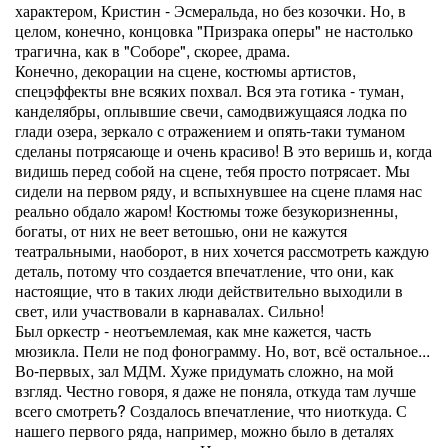
характером, Кристин - Эсмеральда, но без козочки. Но, в
целом, конечно, концовка "Призрака оперы" не настолько
трагична, как в "Соборе", скорее, драма.
Конечно, декорации на сцене, костюмы артистов,
спецэффекты вне всяких похвал. Вся эта готика - туман,
канделябры, оплывшие свечи, самодвижущаяся лодка по
глади озера, зеркало с отражением и опять-таки туманом
сделаны потрясающе и очень красиво! В это веришь и, когда
видишь перед собой на сцене, тебя просто потрясает. Мы
сидели на первом ряду, и вспыхнувшее на сцене пламя нас
реально обдало жаром! Костюмы тоже безукоризненны,
богаты, от них не веет ветошью, они не кажутся
театральными, наоборот, в них хочется рассмотреть каждую
деталь, потому что создается впечатление, что они, как
настоящие, что в таких люди действительно выходили в
свет, или участвовали в карнавалах. Сильно!
Был оркестр - неотъемлемая, как мне кажется, часть
мюзикла. Пели не под фонограмму. Но, вот, всё остальное...
Во-первых, зал МДМ. Хуже придумать сложно, на мой
взгляд. Честно говоря, я даже не поняла, откуда там лучше
всего смотреть? Создалось впечатление, что ниоткуда. С
нашего первого ряда, например, можно было в деталях