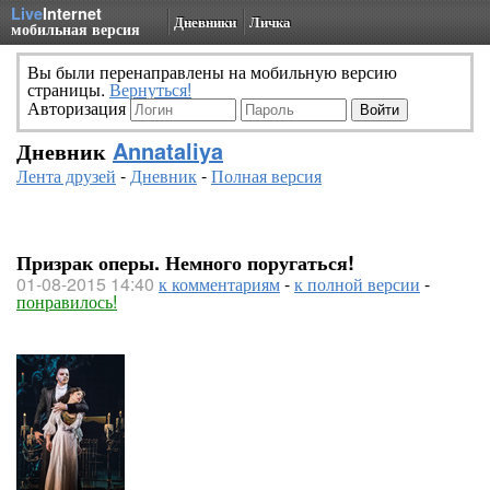
Live
Internet
Дневники
Личка
мобильная версия
Вы были перенаправлены на мобильную версию
страницы.
Вернуться!
Авторизация
Дневник
Annataliya
Лента друзей
-
Дневник
-
Полная версия
Призрак оперы. Немного поругаться!
01-08-2015 14:40
к комментариям
-
к полной версии
-
понравилось!