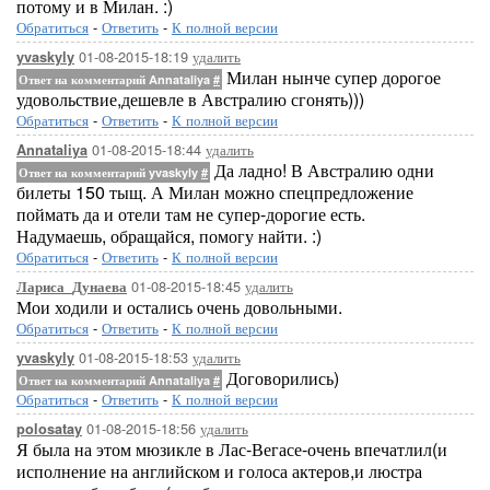
потому и в Милан. :)
Обратиться
-
Ответить
-
К полной версии
01-08-2015-18:19
удалить
yvaskyly
Милан нынче супер дорогое
Ответ на комментарий Annataliya
#
удовольствие,дешевле в Австралию сгонять)))
Обратиться
-
Ответить
-
К полной версии
01-08-2015-18:44
удалить
Annataliya
Да ладно! В Австралию одни
Ответ на комментарий yvaskyly
#
билеты 150 тыщ. А Милан можно спецпредложение
поймать да и отели там не супер-дорогие есть.
Надумаешь, обращайся, помогу найти. :)
Обратиться
-
Ответить
-
К полной версии
01-08-2015-18:45
удалить
Лариса_Дунаева
Мои ходили и остались очень довольными.
Обратиться
-
Ответить
-
К полной версии
01-08-2015-18:53
удалить
yvaskyly
Договорились)
Ответ на комментарий Annataliya
#
Обратиться
-
Ответить
-
К полной версии
01-08-2015-18:56
удалить
polosatay
Я была на этом мюзикле в Лас-Вегасе-очень впечатлил(и
исполнение на английском и голоса актеров,и люстра