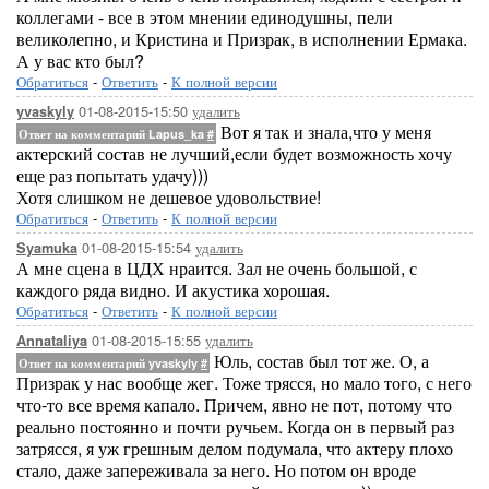
коллегами - все в этом мнении единодушны, пели
великолепно, и Кристина и Призрак, в исполнении Ермака.
А у вас кто был?
Обратиться
-
Ответить
-
К полной версии
01-08-2015-15:50
удалить
yvaskyly
Вот я так и знала,что у меня
Ответ на комментарий Lapus_ka
#
актерский состав не лучший,если будет возможность хочу
еще раз попытать удачу)))
Хотя слишком не дешевое удовольствие!
Обратиться
-
Ответить
-
К полной версии
01-08-2015-15:54
удалить
Syamuka
А мне сцена в ЦДХ нраится. Зал не очень большой, с
каждого ряда видно. И акустика хорошая.
Обратиться
-
Ответить
-
К полной версии
01-08-2015-15:55
удалить
Annataliya
Юль, состав был тот же. О, а
Ответ на комментарий yvaskyly
#
Призрак у нас вообще жег. Тоже трясся, но мало того, с него
что-то все время капало. Причем, явно не пот, потому что
реально постоянно и почти ручьем. Когда он в первый раз
затрясся, я уж грешным делом подумала, что актеру плохо
стало, даже запереживала за него. Но потом он вроде