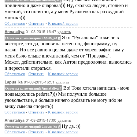
прилично и даже очаровал))) Ну, сколько людей, столько и
мнений, это понятно, а у меня Русалочка как раз худший
мюзикл)))
Обратиться
-
Ответить
-
К полной версии
01-08-2015-16:47
удалить
Annataliya
Я от "Русалочки" тоже не в
Ответ на комментарий Lapus_ka
#
восторге, это да, половина песен под фонограмму, ну
нафиг. Но все равно в целом, даже от хореографии там у
меня было ольше впечатлений, чем от "Призрака".
Может, действительно, как Антон предположил, выдохлись
и перестали стараться.
Обратиться
-
Ответить
-
К полной версии
01-08-2015-16:51
удалить
Lapus_ka
Во! Тока хотела написать - мож
Ответ на комментарий Annataliya
#
подвыдохлись ребята?))) Мы получили большое
удовольствие, а больше ничего добавить не могу ибо не
вижу смысла спорить))
Обратиться
-
Ответить
-
К полной версии
01-08-2015-17:00
удалить
Annataliya
Ну да. :))
Ответ на комментарий Lapus_ka
#
Обратиться
-
Ответить
-
К полной версии