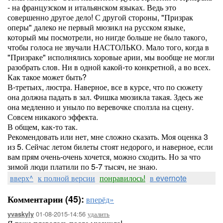
- на французском и итальянском языках. Ведь это
совершенно другое дело! С другой стороны, "Призрак
оперы" далеко не первый мюзикл на русском языке,
который мы посмотрели, но нигде больше не было такого,
чтобы голоса не звучали НАСТОЛЬКО. Мало того, когда в
"Призраке" исполнялись хоровые арии, мы вообще не могли
разобрать слов. Ни в одной какой-то конкретной, а во всех.
Как такое может быть?
В-третьих, люстра. Наверное, все в курсе, что по сюжету
она должна падать в зал. Фишка мюзикла такая. Здесь же
она медленно и уныло по веревочке сползла на сцену.
Совсем никакого эффекта.
В общем, как-то так.
Рекомендовать или нет, мне сложно сказать. Моя оценка 3
из 5. Сейчас летом билеты стоят недорого, и наверное, если
вам прям очень-очень хочется, можно сходить. Но за что
зимой люди платили по 5-7 тысяч, не знаю.
вверх^
к полной версии
понравилось!
в evernote
Комментарии (45):
вперёд»
01-08-2015-14:56
удалить
yvaskyly