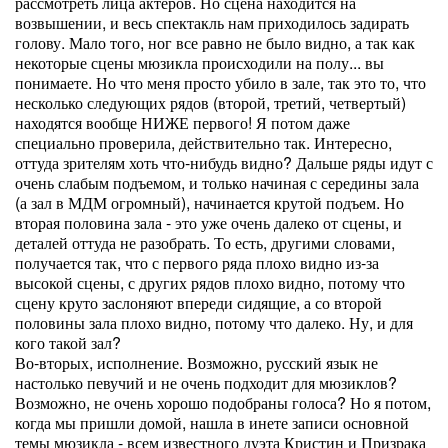
рассмотреть лица актеров. Но сцена находится на
возвышении, и весь спектакль нам приходилось задирать
голову. Мало того, ног все равно не было видно, а так как
некоторые сцены мюзикла происходили на полу... вы
понимаете. Но что меня просто убило в зале, так это то, что
несколько следующих рядов (второй, третий, четвертый)
находятся вообще НИЖЕ первого! Я потом даже
специально проверила, действительно так. Интересно,
оттуда зрителям хоть что-нибудь видно? Дальше ряды идут с
очень слабым подъемом, и только начиная с середины зала
(а зал в МДМ огромный), начинается крутой подъем. Но
вторая половина зала - это уже очень далеко от сцены, и
деталей оттуда не разобрать. То есть, другими словами,
получается так, что с первого ряда плохо видно из-за
высокой сцены, с других рядов плохо видно, потому что
сцену круто заслоняют впереди сидящие, а со второй
половины зала плохо видно, потому что далеко. Ну, и для
кого такой зал?
Во-вторых, исполнение. Возможно, русский язык не
настолько певучий и не очень подходит для мюзиклов?
Возможно, не очень хорошо подобраны голоса? Но я потом,
когда мы пришли домой, нашла в инете записи основной
темы мюзикла - всем известного дуэта Кристин и Призрака