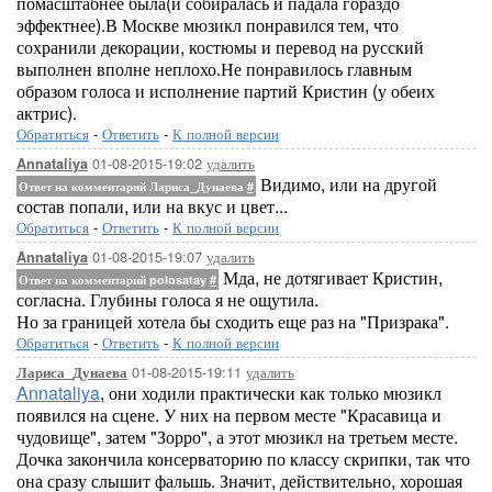
помасштабнее была(и собиралась и падала гораздо
эффектнее).В Москве мюзикл понравился тем, что
сохранили декорации, костюмы и перевод на русский
выполнен вполне неплохо.Не понравилось главным
образом голоса и исполнение партий Кристин (у обеих
актрис).
Обратиться
-
Ответить
-
К полной версии
01-08-2015-19:02
удалить
Annataliya
Видимо, или на другой
Ответ на комментарий Лариса_Дунаева
#
состав попали, или на вкус и цвет...
Обратиться
-
Ответить
-
К полной версии
01-08-2015-19:07
удалить
Annataliya
Мда, не дотягивает Кристин,
Ответ на комментарий polosatay
#
согласна. Глубины голоса я не ощутила.
Но за границей хотела бы сходить еще раз на "Призрака".
Обратиться
-
Ответить
-
К полной версии
01-08-2015-19:11
удалить
Лариса_Дунаева
Annataliya
, они ходили практически как только мюзикл
появился на сцене. У них на первом месте "Красавица и
чудовище", затем "Зорро", а этот мюзикл на третьем месте.
Дочка закончила консерваторию по классу скрипки, так что
она сразу слышит фальшь. Значит, действительно, хорошая