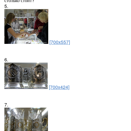
столько стоит?
5.
[700x557]
6.
[700x424]
7.