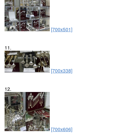
[700x501]
11.
[700x338]
12.
[700x606]