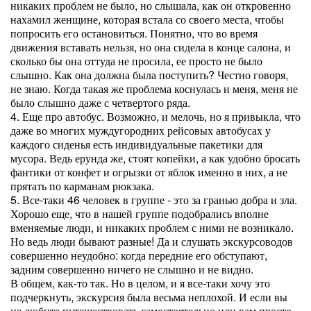
никаких проблем не было, но слышала, как он откровенно
нахамил женщине, которая встала со своего места, чтобы
попросить его остановиться. Понятно, что во время
движения вставать нельзя, но она сидела в конце салона, и
сколько бы она оттуда не просила, ее просто не было
слышно. Как она должна была поступить? Честно говоря,
не знаю. Когда такая же проблема коснулась и меня, меня не
было слышно даже с четвертого ряда.
4. Еще про автобус. Возможно, и мелочь, но я привыкла, что
даже во многих муждугородних рейсовых автобусах у
каждого сиденья есть индивидуальные пакетики для
мусора. Ведь ерунда же, стоят копейки, а как удобно бросать
фантики от конфет и огрызки от яблок именно в них, а не
прятать по карманам рюкзака.
5. Все-таки 46 человек в группе - это за гранью добра и зла.
Хорошо еще, что в нашей группе подобрались вполне
вменяемые люди, и никаких проблем с ними не возникало.
Но ведь люди бывают разные! Да и слушать экскурсоводов
совершенно неудобно: когда передние его обступают,
задним совершенно ничего не слышно и не видно.
В общем, как-то так. Но в целом, и я все-таки хочу это
подчеркнуть, экскурсия была весьма неплохой. И если вы
не любите путешествовать самостоятельно или вам просто