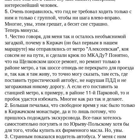
интереснейший человек.
5. Очень понравилось, что гид не требовал ходить только с
ним и только с группой, чтобы ни шага влево-вправо.
Многие, увы, этим грешат, а бесит сие страшно.
Теперь минусы.
1. Честно говоря, для меня так и осталось необъяснимой
загадкой, почему в Киржач (он был первым в нашем
маршруте) мы отправлялись от метро "Алексеевская", коя
совсем не на пути, и сделали крюк по МКАДу? Понятно,
что на Щелковском шоссе ремонт, но ремонт только в
районе метро, а так шоссе отнюдь не перекрыто для проезда
и, так как я там живу, то точно могу сказать, там есть, где
поставить туристический автобус, не нарушая ПДД и не
загораживая никому дорогу. А если его поставить за
станцией метро, к примеру, в районе 11-й Парковой, то и
пробок удастся избежать. Многие как раз так и делают.
2. Большая печалька, что свободное время у нас было только
в Киржачском монастыре, да и то лишь потому, что
пришлось подождать экскурсовода. Все-таки хотелось
самостоятельно погулять и по Юрьеву-Польскому хотя бы
для того, чтобы купить их фирменного масла. Но, увы.
3. Странным показался водитель автобуса. У меня с ним