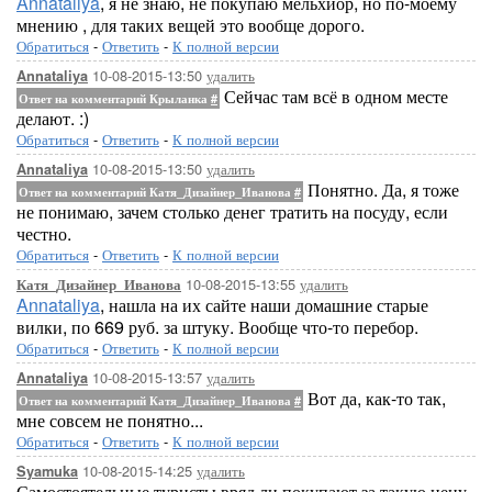
Annataliya
, я не знаю, не покупаю мельхиор, но по-моему
мнению , для таких вещей это вообще дорого.
Обратиться
-
Ответить
-
К полной версии
10-08-2015-13:50
удалить
Annataliya
Сейчас там всё в одном месте
Ответ на комментарий Крыланка
#
делают. :)
Обратиться
-
Ответить
-
К полной версии
10-08-2015-13:50
удалить
Annataliya
Понятно. Да, я тоже
Ответ на комментарий Катя_Дизайнер_Иванова
#
не понимаю, зачем столько денег тратить на посуду, если
честно.
Обратиться
-
Ответить
-
К полной версии
10-08-2015-13:55
удалить
Катя_Дизайнер_Иванова
Annataliya
, нашла на их сайте наши домашние старые
вилки, по 669 руб. за штуку. Вообще что-то перебор.
Обратиться
-
Ответить
-
К полной версии
10-08-2015-13:57
удалить
Annataliya
Вот да, как-то так,
Ответ на комментарий Катя_Дизайнер_Иванова
#
мне совсем не понятно...
Обратиться
-
Ответить
-
К полной версии
10-08-2015-14:25
удалить
Syamuka
Самостоятельные туристы вряд ли покупают за такую цену.