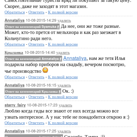
Скорее, даже не заходят в этот магазин.
Обратиться
-
Ответить
-
К полной версии
10-08-2015-14:29
удалить
Annataliya
Да нее, они же тоже разные.
Ответ на комментарий Syamuka
#
Может, кто-то прется от мельхиора и как раз заезжает в
Кольчугино ради него.
Обратиться
-
Ответить
-
К полной версии
10-08-2015-14:40
удалить
Крыланка
Annataliya
, нам же тетя Илья
Ответ на комментарий Annataliya
#
подарила набор приборов на свадьбу, вечером посмотрю,
чье производство
Обратиться
-
Ответить
-
К полной версии
10-08-2015-16:15
удалить
Annataliya
Ок. :)
Ответ на комментарий Крыланка
#
Обратиться
-
Ответить
-
К полной версии
10-08-2015-17:23
удалить
starry_fairy
Люблю когда гиды все знают от них всегда можно все
узнать интересное. А у нас тебе не понадобится открою я :)
Обратиться
-
Ответить
-
К полной версии
10-08-2015-17:25
удалить
Annataliya
Спасибо, Тамри. :))