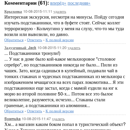
Комментарии (61):
вперёд»
последняя»
10-08-2015-11:11
удалить
Крыланка
Интересная экскурсия, несмотря на минусы. Пойду сегодня
изучать подстаканники, что в буфете стоят. Сейчас коллег
терроризирую - Кольчугино у меня на слуху, что-то мы туда
возили или вывозили, но давно.
Обратиться
-
Ответить
-
К полной версии
10-08-2015-11:20
удалить
Задумчивый_Jack
... Подстаканники тронули!)
... У нас в доме было кой-какое мельхиоровое "столовое
серебро", но подстаканников никогда не было... Пили из
чашек. Зато, когда садишься в купейный, подавали чай в
тонких стаканах и чудесных подстаканниках из мельхиора с
изображением мчащагося на всех парах локомотива... Я эти
подстаканники еще застал, когда с мамой ездили на юг к
морю во второй половине 50-х... Потом все это былое
великолепие, разумеется, исчезло... Стаканы стали
граненые, а подстаканники из алюминия...
Обратиться
-
Ответить
-
К полной версии
10-08-2015-11:47
удалить
Syamuka
Хм... а магазин каким боком попал в туристический объект?
У нас в Турции экскурсовод, подвозя к аналогичным