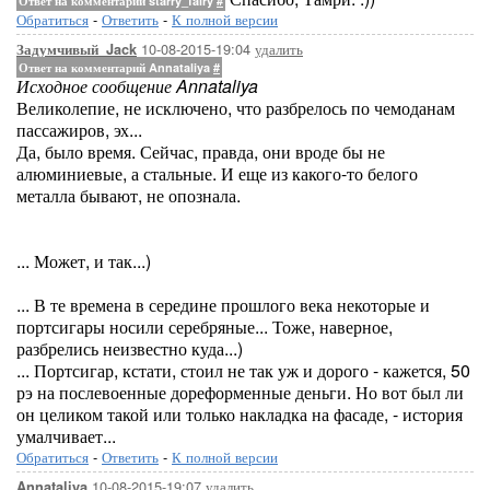
Ответ на комментарий starry_fairy
#
Обратиться
-
Ответить
-
К полной версии
10-08-2015-19:04
удалить
Задумчивый_Jack
Ответ на комментарий Annataliya
#
Исходное сообщение Annataliya
Великолепие, не исключено, что разбрелось по чемоданам
пассажиров, эх...
Да, было время. Сейчас, правда, они вроде бы не
алюминиевые, а стальные. И еще из какого-то белого
металла бывают, не опознала.
... Может, и так...)
... В те времена в середине прошлого века некоторые и
портсигары носили серебряные... Тоже, наверное,
разбрелись неизвестно куда...)
... Портсигар, кстати, стоил не так уж и дорого - кажется, 50
рэ на послевоенные дореформенные деньги. Но вот был ли
он целиком такой или только накладка на фасаде, - история
умалчивает...
Обратиться
-
Ответить
-
К полной версии
10-08-2015-19:07
удалить
Annataliya