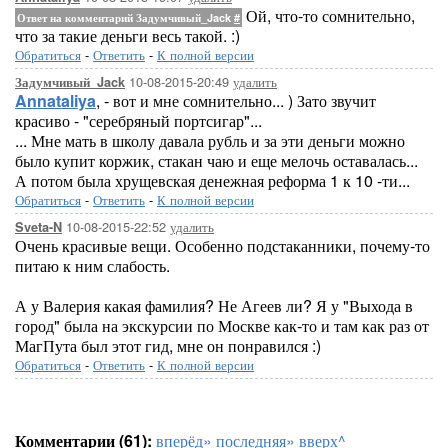
Ой, что-то сомнительно,
Ответ на комментарий Задумчивый_Jack
#
что за такие деньги весь такой. :)
Обратиться
-
Ответить
-
К полной версии
10-08-2015-20:49
удалить
Задумчивый_Jack
Annataliya
, - вот и мне сомнительно... ) Зато звучит
красиво - "серебряный портсигар"...
... Мне мать в школу давала рубль и за эти деньги можно
было купит коржик, стакан чаю и еще мелочь оставалась...
А потом была хрущевская денежная реформа 1 к 10 -ти...
Обратиться
-
Ответить
-
К полной версии
10-08-2015-22:52
удалить
Sveta-N
Очень красивые вещи. Особенно подстаканники, почему-то
питаю к ним слабость.
А у Валерия какая фамилия? Не Агеев ли? Я у "Выхода в
город" была на экскурсии по Москве как-то и там как раз от
МагПута был этот гид, мне он понравился :)
Обратиться
-
Ответить
-
К полной версии
Комментарии (61):
вперёд»
последняя»
вверх^