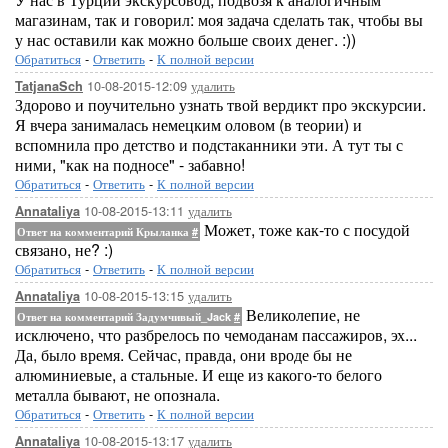
магазинам, так и говорил: моя задача сделать так, чтобы вы
у нас оставили как можно больше своих денег. :))
Обратиться
-
Ответить
-
К полной версии
10-08-2015-12:09
удалить
TatjanaSch
Здорово и поучительно узнать твой вердикт про экскурсии.
Я вчера занималась немецким оловом (в теории) и
вспомнила про детство и подстаканники эти. А тут ты с
ними, "как на подносе" - забавно!
Обратиться
-
Ответить
-
К полной версии
10-08-2015-13:11
удалить
Annataliya
Может, тоже как-то с посудой
Ответ на комментарий Крыланка
#
связано, не? :)
Обратиться
-
Ответить
-
К полной версии
10-08-2015-13:15
удалить
Annataliya
Великолепие, не
Ответ на комментарий Задумчивый_Jack
#
исключено, что разбрелось по чемоданам пассажиров, эх...
Да, было время. Сейчас, правда, они вроде бы не
алюминиевые, а стальные. И еще из какого-то белого
металла бывают, не опознала.
Обратиться
-
Ответить
-
К полной версии
10-08-2015-13:17
удалить
Annataliya