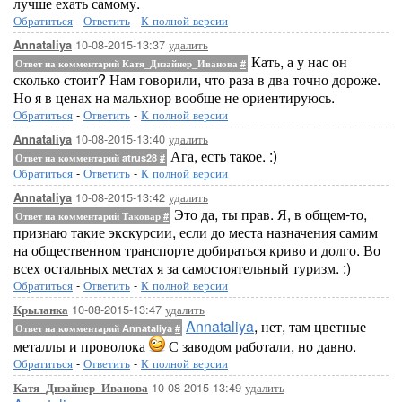
лучше ехать самому.
Обратиться
-
Ответить
-
К полной версии
10-08-2015-13:37
удалить
Annataliya
Кать, а у нас он
Ответ на комментарий Катя_Дизайнер_Иванова
#
сколько стоит? Нам говорили, что раза в два точно дороже.
Но я в ценах на мальхиор вообще не ориентируюсь.
Обратиться
-
Ответить
-
К полной версии
10-08-2015-13:40
удалить
Annataliya
Ага, есть такое. :)
Ответ на комментарий atrus28
#
Обратиться
-
Ответить
-
К полной версии
10-08-2015-13:42
удалить
Annataliya
Это да, ты прав. Я, в общем-то,
Ответ на комментарий Таковар
#
признаю такие экскурсии, если до места назначения самим
на общественном транспорте добираться криво и долго. Во
всех остальных местах я за самостоятельный туризм. :)
Обратиться
-
Ответить
-
К полной версии
10-08-2015-13:47
удалить
Крыланка
Annataliya
, нет, там цветные
Ответ на комментарий Annataliya
#
металлы и проволока
С заводом работали, но давно.
Обратиться
-
Ответить
-
К полной версии
10-08-2015-13:49
удалить
Катя_Дизайнер_Иванова