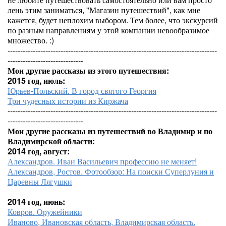
лень этим заниматься, "Магазин путешествий", как мне
кажется, будет неплохим выбором. Тем более, что экскурсий
по разным направлениям у этой компании невообразимое
множество. :)
-----------------------------------------------------------------------------------
------------------------------
Мои другие рассказы из этого путешествия:
2015 год, июль:
Юрьев-Польский. В город святого Георгия
Три чудесных истории из Киржача
-----------------------------------------------------------------------------------
------------------------------
Мои другие рассказы из путешествий во Владимир и по
Владимирской области:
2014 год, август:
Александров. Иван Васильевич профессию не меняет!
Александров, Ростов. Фотообзор: На поиски Суперлуния и
Царевны Лягушки
2014 год, июнь:
Ковров. Оружейники
Иваново, Ивановская область, Владимирская область.