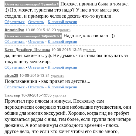
Похоже, причина была в том же.
Ответ на комментарий Syamuka
#
:)) Но, может, туристам это надо? У нас в тот магаз все
сходили, и примерно человек десять что-то купили.
Обратиться
-
Ответить
-
К полной версии
10-08-2015-13:23
удалить
Annataliya
Надо же, как совпало. :))
Ответ на комментарий TatjanaSch
#
Обратиться
-
Ответить
-
К полной версии
10-08-2015-13:25
удалить
Катя_Дизайнер_Иванова
да, цены какие-то.. уф. Не думаю. что стала бы покупать за
такую цену мельхиор.
Обратиться
-
Ответить
-
К полной версии
10-08-2015-13:31
удалить
atrus28
Подстаканники - как привет из детства...
Обратиться
-
Ответить
-
К полной версии
10-08-2015-13:35
удалить
Таковар
Прочитал про плюсы и минусы. Поскольку сам
периодически совершаю такие небольшие путешествия, они
общие для многих экскурсий. Хорошо, когда гид не требует
кучковаться рядом с ним, тем более, если группа под четыре
дюжины. А вот минимум свободного времени - плохо.
другое дело, что если кто хочет чтобы его было много,