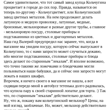
Самое удивительное, что тот самый завод купца Кольчугина
процветает в городе до сих пор. Правда, называется он
теперь по-другому - Кольчугцветмет, или Кольчугинский
завод цветных металлов. На нем продолжают делать
латунную и медную проволоку, латунные, медные,
бронзовые, мельхиоровые и разные другие трубы, а главное
- мельхиоровую посуду, столовые приборы и
подстаканники из цветных и драгоценных металлов.
Наш гид Валерий предупредил нас заранее, что, когда в
магазине мы увидим посуду, которую сейчас выпускают в
Кольчугино, то с нами запросто может случиться дежавю,
ибо многие подстаканники, столовые приборы и блюда
здесь делают по старинным "лекалам". И вполне возможно,
что точно такими же ложечками и блюдечками могли
пользоваться наши бабушки, да и сейчас они запросто могут
лежать в наших шкафах.
Впрочем, я ничего своего в магазине не нашла, а вот
сидящая передо мной в автобусе тетенька долго радовалась,
что купила пару к своей старинной лопатке для торта. :) Так
что, по старинным "лекалам" действительно делают.
Ну, что ж, покажу вам кольчугинский мельхиор? Цены, на
мой взгляд, заоблачные. Но, может, мельхиор действительно