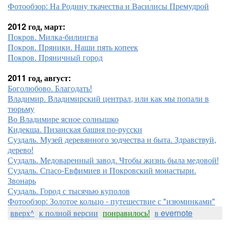
Фотообзор: На Родину ткачества и Василисы Премудрой
2012 год, март:
Покров. Милка-билингва
Покров. Пряники. Наши пять копеек
Покров. Пряничный город
2011 год, август:
Боголюбово. Благодать!
Владимир. Владимирский централ, или как мы попали в
тюрьму
Во Владимире ясное солнышко
Кидекша. Пизанская башня по-русски
Суздаль. Музей деревянного зодчества и быта. Здравствуй,
дерево!
Суздаль. Медоваренный завод. Чтобы жизнь была медовой!
Суздаль. Спасо-Евфимиев и Покровский монастыри.
Звонарь
Суздаль. Город с тысячью куполов
Фотообзор: Золотое кольцо - путешествие с "изюминками"
вверх^
к полной версии
понравилось!
в evernote