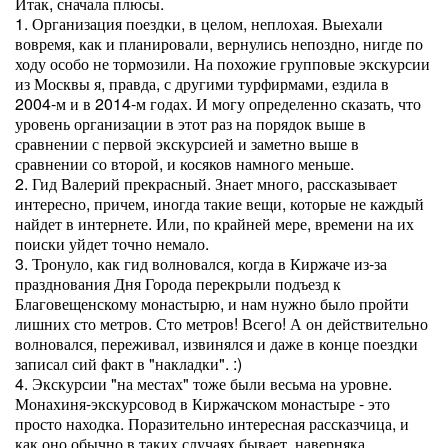
Итак, сначала плюсы.
1. Организация поездки, в целом, неплохая. Выехали
вовремя, как и планировали, вернулись непоздно, нигде по
ходу особо не тормозили. На похожие групповые экскурсии
из Москвы я, правда, с другими турфирмами, ездила в
2004-м и в 2014-м годах. И могу определенно сказать, что
уровень организации в этот раз на порядок выше в
сравнении с первой экскурсией и заметно выше в
сравнении со второй, и косяков намного меньше.
2. Гид Валерий прекрасный. Знает много, рассказывает
интересно, причем, иногда такие вещи, которые не каждый
найдет в интернете. Или, по крайней мере, времени на их
поиски уйдет точно немало.
3. Тронуло, как гид волновался, когда в Киржаче из-за
празднования Дня Города перекрыли подъезд к
Благовещенскому монастырю, и нам нужно было пройти
лишних сто метров. Сто метров! Всего! А он действительно
волновался, переживал, извинялся и даже в конце поездки
записал сий факт в "накладки". :)
4. Экскурсии "на местах" тоже были весьма на уровне.
Монахиня-экскурсовод в Киржачском монастыре - это
просто находка. Поразительно интересная рассказчица, и
как оно обычно в таких случаях бывает, наверняка,