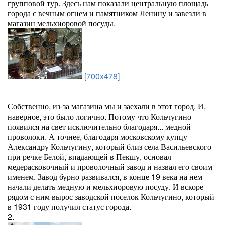
групповой тур. Здесь нам показали центральную площадь
города с вечным огнем и памятником Ленину и завезли в
магазин мельхиоровой посуды.
[700x478]
Собственно, из-за магазина мы и заехали в этот город. И,
наверное, это было логично. Потому что Кольчугино
появился на свет исключительно благодаря... медной
проволоки. А точнее, благодаря московскому купцу
Александру Кольчугину, который близ села Васильевского
при речке Белой, впадающей в Пекшу, основал
медерасковочный и проволочный завод и назвал его своим
именем. Завод бурно развивался, в конце 19 века на нем
начали делать медную и мельхиоровую посуду. И вскоре
рядом с ним вырос заводской поселок Кольчугино, который
в 1931 году получил статус города.
2.