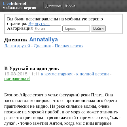
Live
Internet
Дневники
Личка
мобильная версия
Вы были перенаправлены на мобильную версию
страницы.
Вернуться!
Авторизация
Дневник
Annataliya
Лента друзей
-
Дневник
-
Полная версия
В Уругвай на один день
19-08-2015 11:11
к комментариям
-
к полной версии
-
понравилось!
Буэнос-Айрес стоит в устье (эстуарии) реки Плата. Она
здесь настолько широка, что ее противоположного берега
практически не видно. На реке сильные волны, очень
похожие на морской прибой, и от моря ее может отличить
разве что цвет воды - грязно-желтый с примесью ила, "как в
луже", - точно заметил Антон, когда мы с ним впервые