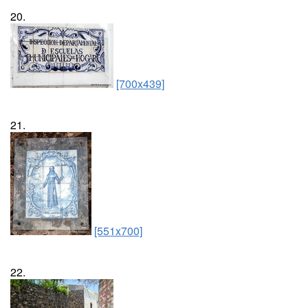
20.
[700x439]
21.
[551x700]
22.