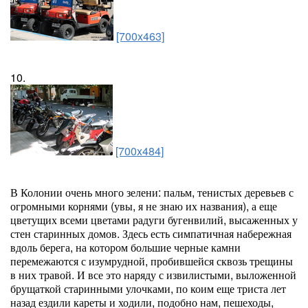
[700x463]
10.
[700x484]
В Колонии очень много зелени: пальм, тенистых деревьев с
огромными корнями (увы, я не знаю их названия), а еще
цветущих всеми цветами радуги бугенвилий, высаженных у
стен старинных домов. Здесь есть симпатичная набережная
вдоль берега, на котором большие черные камни
перемежаются с изумрудной, пробившейся сквозь трещины
в них травой. И все это наряду с извилистыми, выложенной
брущаткой старинными улочками, по коим еще триста лет
назад ездили кареты и ходили, подобно нам, пешеходы,