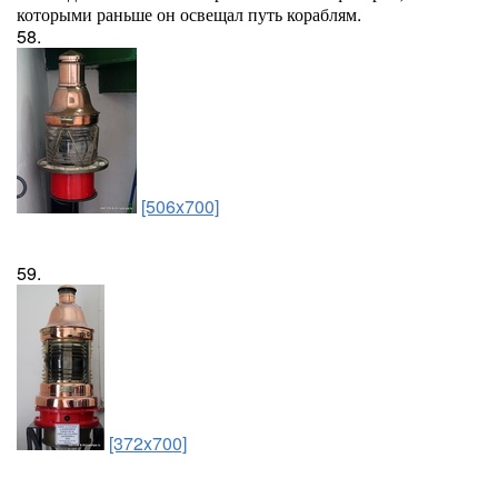
которыми раньше он освещал путь кораблям.
58.
[506x700]
59.
[372x700]