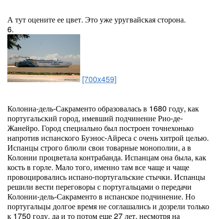
А тут оцените ее цвет. Это уже уругвайская сторона.
6.
[700x459]
Колониа-дель-Сакраменто образовалась в 1680 году, как
португальский город, имевший подчинение Рио-де-
Жанейро. Город специально был построен точнехонько
напротив испанского Буэнос-Айреса с очень хитрой целью.
Испанцы строго блюли свои товарные монополии, а в
Колонии процветала контрабанда. Испанцам она была, как
кость в горле. Мало того, именно там все чаще и чаще
провоцировались испано-португальские стычки. Испанцы
решили вести переговоры с португальцами о передачи
Колонии-дель-Сакраменто в испанское подчинение. Но
португальцы долгое время не соглашались и дозрели только
к 1750 году, да и то потом еще 27 лет, несмотря на