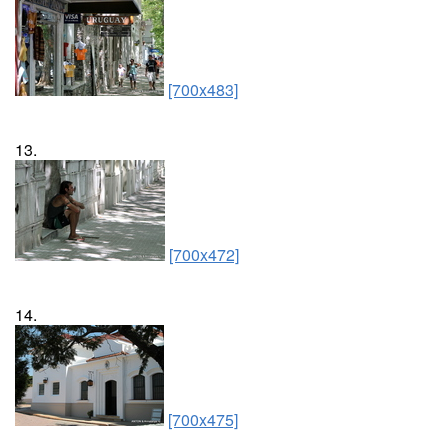
[700x483]
13.
[700x472]
14.
[700x475]