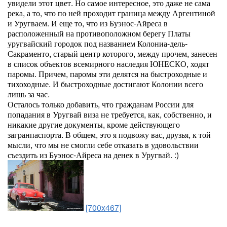
увидели этот цвет. Но самое интересное, это даже не сама
река, а то, что по ней проходит граница между Аргентиной
и Уругваем. И еще то, что из Буэнос-Айреса в
расположенный на противоположном берегу Платы
уругвайский городок под названием Колониа-дель-
Сакраменто, старый центр которого, между прочем, занесен
в список объектов всемирного наследия ЮНЕСКО, ходят
паромы. Причем, паромы эти делятся на быстроходные и
тихоходные. И быстроходные достигают Колонии всего
лишь за час.
Осталось только добавить, что гражданам России для
попадания в Уругвай виза не требуется, как, собственно, и
никакие другие документы, кроме действующего
загранпаспорта. В общем, это я подвожу вас, друзья, к той
мысли, что мы не смогли себе отказать в удовольствии
съездить из Буэнос-Айреса на денек в Уругвай. :)
[700x467]