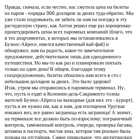
Правда, сначала, если честно, нас смутила цена на билеты
на паром - порядка 300 долларов за двоих туда-обратно. Мы
уже стали подумывать, не забить ли нам на поездку в эту
расчудесную страну, как Антон решил еще раз хорошенько
проштудировать цены всех паромных компаний (благо, что
в тех апартаментах, в которых мы останавливались в
Буэнос-Айресе, имелся качественный вай-фай) и
обнаружил, нам на радость, какое-то замечательное
предложение, действительное лишь для однодневного
путешествия. Но мы-то как раз и планировали поехать
только на один день! В общем, благодаря этому
спецпредложению, билеты обошлись нам всего в сто с
небольшим долларов за двоих. Это было здорово!
Итак, утром мы отправились в паромным терминал. Ну,
что, пусть и ездят в Колонию-дель-Сакраменто толпы
жителей Буэнос-Айреса на выходные (для них это - курорт),
пусть и не нужно им, как и нам, для посещения Уругвая
никаких виз, все равно заграница есть заграница! А значит,
на терминале все должно быть по-взрослому: пограничный
контроль, таможенный контроль, очереди, проверка багажа,
штампы в паспорта, чистая зона, которая там реально была
похожа на отстойник. Самое прикольное, что аргентинских