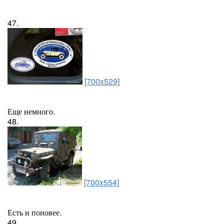
47.
[700x529]
Еще немного.
48.
[700x554]
Есть и поновее.
49.