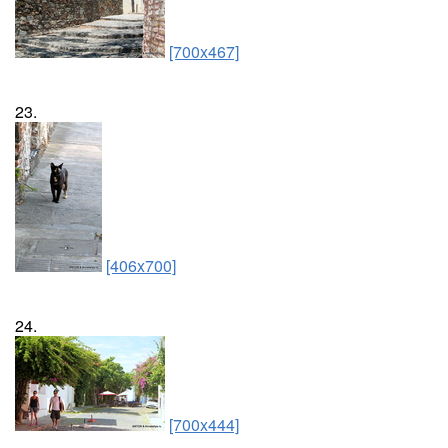
[700x467]
23.
[406x700]
24.
[700x444]