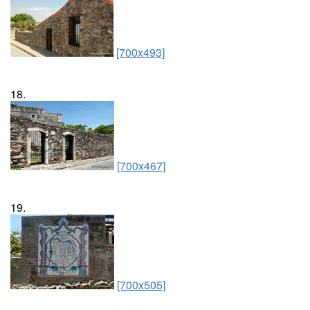
[700x493]
18.
[700x467]
19.
[700x505]