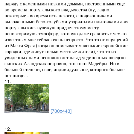
наряду с каменными низкими домами, построенными еще
во времена португальского владычества (ну, ладно,
некоторые - во время испанского), с подоконниками,
выложенными бело-голубыми узорчатыми плиточками а-ля
португальские азулежуш придает этому месту
неповторимую атмосферу, которую даже сравнить с чем-то
известным мне сейчас очень непросто. Что-то от ощущений
из Макса Фрая (когда он описывает маленькие европейские
городки, где живут только местные жители), что-то из
увиденных нами несколько лет назад уединенных шведско-
финских Аландских островов, что-то от Мадейры. Но в
большей степени, свое, индивидуальное, которого больше
нет нигде...
11.
[700x443]
12.