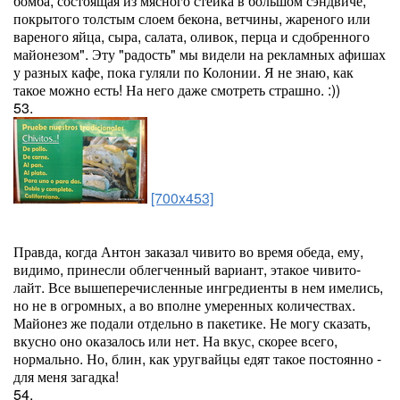
бомба, состоящая из мясного стейка в большом сэндвиче,
покрытого толстым слоем бекона, ветчины, жареного или
вареного яйца, сыра, салата, оливок, перца и сдобренного
майонезом". Эту "радость" мы видели на рекламных афишах
у разных кафе, пока гуляли по Колонии. Я не знаю, как
такое можно есть! На него даже смотреть страшно. :))
53.
[700x453]
Правда, когда Антон заказал чивито во время обеда, ему,
видимо, принесли облегченный вариант, этакое чивито-
лайт. Все вышеперечисленные ингредиенты в нем имелись,
но не в огромных, а во вполне умеренных количествах.
Майонез же подали отдельно в пакетике. Не могу сказать,
вкусно оно оказалось или нет. На вкус, скорее всего,
нормально. Но, блин, как уругвайцы едят такое постоянно -
для меня загадка!
54.