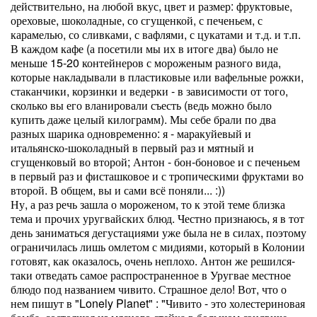
действительно, на любой вкус, цвет и размер: фруктовые,
ореховые, шоколадные, со сгущенкой, с печеньем, с
карамелью, со сливками, с вафлями, с цукатами и т.д. и т.п.
В каждом кафе (а посетили мы их в итоге два) было не
меньше 15-20 контейнеров с мороженым разного вида,
которые накладывали в пластиковые или вафельные рожки,
стаканчики, корзинки и ведерки - в зависимости от того,
сколько вы его вланировали съесть (ведь можно было
купить даже целый килограмм). Мы себе брали по два
разных шарика одновременно: я - маракуйевый и
итальянско-шоколадный в первый раз и мятный и
сгущенковый во второй; Антон - бон-боновое и с печеньем
в первый раз и фисташковое и с тропическими фруктами во
второй. В общем, вы и сами всё поняли... :))
Ну, а раз речь зашла о мороженом, то к этой теме близка
тема и прочих уругвайских блюд. Честно признаюсь, я в тот
день заниматься дегустациями уже была не в силах, поэтому
ограничилась лишь омлетом с мидиями, который в Колонии
готовят, как оказалось, очень неплохо. Антон же решился-
таки отведать самое распространенное в Уругвае местное
блюдо под названием чивито. Страшное дело! Вот, что о
нем пишут в "Lonely Planet" : "Чивито - это холестериновая