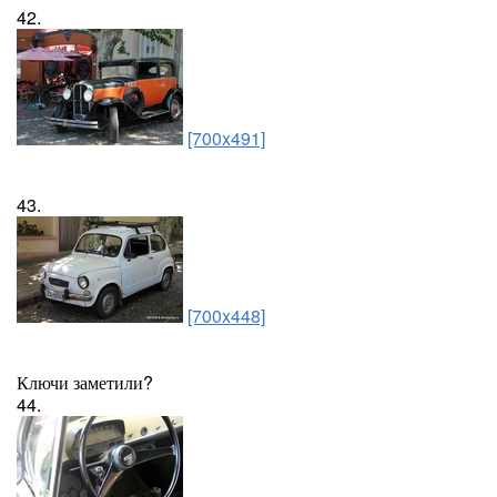
42.
[700x491]
43.
[700x448]
Ключи заметили?
44.