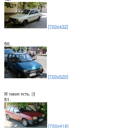
[700x432]
50.
[700x520]
И такие есть. :))
51.
[700x416]