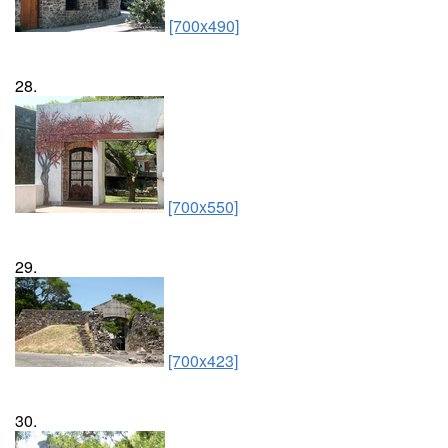
[700x490]
28.
[700x550]
29.
[700x423]
30.