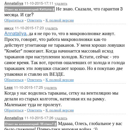
11-10-2015-17:11
удалить
Annataliya
Не знаю. Сказали, что гарантия 3
Ответ на комментарий Kettuna
#
месяца. И где?
Обратиться
-
Ответить
-
К полной версии
11-10-2015-17:23
удалить
ниссе
Annataliya
, да я не про то, что в микроволновке живут.
Просто, говорят, что работа микроволновки как-то
действует угнетающе не тараканов. У меня хорошо ловушки
"Комбат" помогают. Когда начинается массовый исход
тараканов при наступлении холодов. Кстати, сейчас - это
самое время. Так вот, против ошалевших от холода и голода
таракашек эти ловушки спасают хорошо. Но я покупаю две
упаковки и ставлю их ВЕЗДЕ.
Обратиться
-
Ответить
-
К полной версии
11-10-2015-17:25
удалить
Leax
Когда у нас водились тараканы, сетку на вентиляцию мы
делали из старых колготок, натягивая их на рамку.
Маленькие туда не пролезут.
Обратиться
-
Ответить
-
К полной версии
11-10-2015-17:26
удалить
Annataliya
Мдаааа, Олесь, глобальное у вас
Ответ на комментарий ЛЕсёнок1
#
было сражение! Прямо-таки мировая война. :))