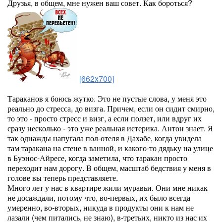
Друзья, в общем, мне нужен ваш совет. Как бороться?
[662x700]
Тараканов я боюсь жутко. Это не пустые слова, у меня это
реально до стресса, до визга. Причем, если он сидит смирно,
то это - просто стресс и визг, а если ползет, или вдруг их
сразу несколько - это уже реальная истерика. Антон знает. Я
так однажды напугала пол-отеля в Дахабе, когда увидела
там таракана на стене в ванной, и какого-то дядьку на улице
в Буэнос-Айресе, когда заметила, что таракан просто
переходит нам дорогу. В общем, масштаб бедствия у меня в
голове вы теперь представляете.
Много лет у нас в квартире жили муравьи. Они мне никак
не досаждали, потому что, во-первых, их было всегда
умеренно, во-вторых, никуда в продукты они к нам не
лазали (чем питались, не знаю), в-третьих, никто из нас их