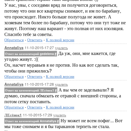
У нас, увы, с соседями вряд ли получится договориться,
потому что они все квартиры снимают, и им по барабану,
что происходит. Никто больше полугода не живет. А
хозяевам тем более по барабану, потому что они тут тоже не
живут. Поэтому наш вариант - это полная от них изоляция.
Спасибо тебе за советы.
Обратиться
-
Ответить
-
К полной версии
11-10-2015-17:27
удалить
Annataliya
Да уж, они, мне кажется, где
Ответ на комментарий gedelena
#
угодно живут. :((
Ох, насчет муравьев я не против. Но как вот сделать так,
чтобы они прижились?
Обратиться
-
Ответить
-
К полной версии
11-10-2015-17:28
удалить
Annataliya
А вы чем ее заделывали? Я
Ответ на комментарий ЛЕсёнок1
#
думаю, сначала обмазать ее отравой с внешней стороны, а
потом сетку поставить.
Обратиться
-
Ответить
-
К полной версии
11-10-2015-17:29
удалить
ЛЕсёнок1
Ну может не всем пофиг... Вот
Ответ на комментарий Annataliya
#
мы тоже снимаем и я бы тараканов терпеть не стала.