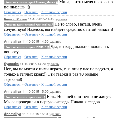
Мила, вот ты меня прекрасно
Ответ на комментарий Кошка_Милка
#
понимаешь. :((
Обратиться
-
Ответить
-
К полной версии
11-10-2015-14:42
удалить
Кошка_Милка
Не то слово, Наташ, очень
Ответ на комментарий Annataliya
#
сочувствую! Надеюсь, вы найдете средство от этой напасти!
Обратиться
-
Ответить
-
К полной версии
11-10-2015-14:50
удалить
Annataliya
Даа, вы кардинально подошли к
Ответ на комментарий Irinka-K
#
вопросу.
Обратиться
-
Ответить
-
К полной версии
11-10-2015-14:53
удалить
Syamuka
Нее, вы не могли с ними играть, т. к. они у нас не водятся, а
только а теплых краях)) Эти тварки в раз 10 больше
таракана!(
Обратиться
-
Ответить
-
К полной версии
11-10-2015-15:00
удалить
Annataliya
Есть. Но в ней они точно не живут.
Ответ на комментарий ниссе
#
Мы ее проверили в первую очередь. Никаких следов.
Обратиться
-
Ответить
-
К полной версии
11-10-2015-15:31
удалить
Annataliya