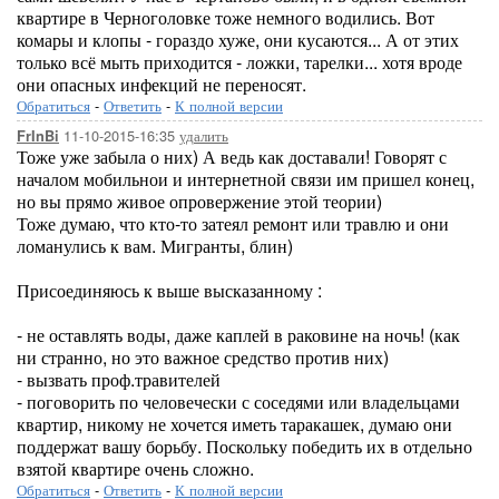
квартире в Черноголовке тоже немного водились. Вот
комары и клопы - гораздо хуже, они кусаются... А от этих
только всё мыть приходится - ложки, тарелки... хотя вроде
они опасных инфекций не переносят.
Обратиться
-
Ответить
-
К полной версии
11-10-2015-16:35
удалить
FrInBi
Тоже уже забыла о них) А ведь как доставали! Говорят с
началом мобильнои и интернетной связи им пришел конец,
но вы прямо живое опровержение этой теории)
Тоже думаю, что кто-то затеял ремонт или травлю и они
ломанулись к вам. Мигранты, блин)
Присоединяюсь к выше высказанному :
- не оставлять воды, даже каплей в раковине на ночь! (как
ни странно, но это важное средство против них)
- вызвать проф.травителей
- поговорить по человечески с соседями или владельцами
квартир, никому не хочется иметь таракашек, думаю они
поддержат вашу борьбу. Поскольку победить их в отдельно
взятой квартире очень сложно.
Обратиться
-
Ответить
-
К полной версии