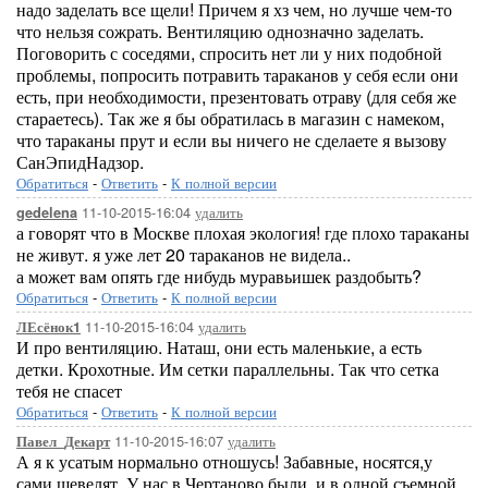
надо заделать все щели! Причем я хз чем, но лучше чем-то
что нельзя сожрать. Вентиляцию однозначно заделать.
Поговорить с соседями, спросить нет ли у них подобной
проблемы, попросить потравить тараканов у себя если они
есть, при необходимости, презентовать отраву (для себя же
стараетесь). Так же я бы обратилась в магазин с намеком,
что тараканы прут и если вы ничего не сделаете я вызову
СанЭпидНадзор.
Обратиться
-
Ответить
-
К полной версии
11-10-2015-16:04
удалить
gedelena
а говорят что в Москве плохая экология! где плохо тараканы
не живут. я уже лет 20 тараканов не видела..
а может вам опять где нибудь муравьишек раздобыть?
Обратиться
-
Ответить
-
К полной версии
11-10-2015-16:04
удалить
ЛЕсёнок1
И про вентиляцию. Наташ, они есть маленькие, а есть
детки. Крохотные. Им сетки параллельны. Так что сетка
тебя не спасет
Обратиться
-
Ответить
-
К полной версии
11-10-2015-16:07
удалить
Павел_Декарт
А я к усатым нормально отношусь! Забавные, носятся,у
сами шевелят. У нас в Чертаново были, и в одной съемной