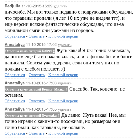
11-10-2015-16:39
удалить
Redjulia
ничосибе. Мы вот только недавно с подружками обсуждали,
что тараканы пропали ( я лет 10 их уже не видела ттт), и
еще версии всякие фантастические обсуждали, что из-за
мобильной связи они убежали из городов.
Обратиться
-
Ответить
-
К полной версии
11-10-2015-17:02
удалить
Annataliya
Жуть какая! Я бы точно завизжала,
Ответ на комментарий Daizzi
#
да потом еще бы и нажаловалась, или зафотола бы и в блоге
написала. Совсем уже одурели, если они там у них по
полкам с хлебом ползают. :((
Обратиться
-
Ответить
-
К полной версии
11-10-2015-17:03
удалить
Annataliya
Спасибо. Так, конечно, не
Ответ на комментарий Кошка_Милка
#
оставим.
Обратиться
-
Ответить
-
К полной версии
11-10-2015-17:05
удалить
Annataliya
Да ладно! Жуть какая! Нее, мы
Ответ на комментарий Syamuka
#
точно играли с какими-то похожими, но размером они
точно были, как тараканы, не больше.
Обратиться
-
Ответить
-
К полной версии