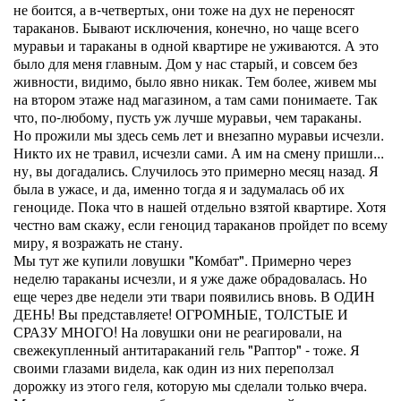
не боится, а в-четвертых, они тоже на дух не переносят
тараканов. Бывают исключения, конечно, но чаще всего
муравьи и тараканы в одной квартире не уживаются. А это
было для меня главным. Дом у нас старый, и совсем без
живности, видимо, было явно никак. Тем более, живем мы
на втором этаже над магазином, а там сами понимаете. Так
что, по-любому, пусть уж лучше муравьи, чем тараканы.
Но прожили мы здесь семь лет и внезапно муравьи исчезли.
Никто их не травил, исчезли сами. А им на смену пришли...
ну, вы догадались. Случилось это примерно месяц назад. Я
была в ужасе, и да, именно тогда я и задумалась об их
геноциде. Пока что в нашей отдельно взятой квартире. Хотя
честно вам скажу, если геноцид тараканов пройдет по всему
миру, я возражать не стану.
Мы тут же купили ловушки "Комбат". Примерно через
неделю тараканы исчезли, и я уже даже обрадовалась. Но
еще через две недели эти твари появились вновь. В ОДИН
ДЕНЬ! Вы представляете! ОГРОМНЫЕ, ТОЛСТЫЕ И
СРАЗУ МНОГО! На ловушки они не реагировали, на
свежекупленный антитараканий гель "Раптор" - тоже. Я
своими глазами видела, как один из них переползал
дорожку из этого геля, которую мы сделали только вчера.