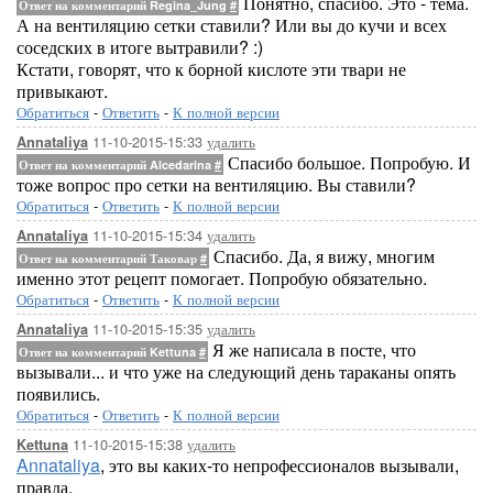
Понятно, спасибо. Это - тема.
Ответ на комментарий Regina_Jung
#
А на вентиляцию сетки ставили? Или вы до кучи и всех
соседских в итоге вытравили? :)
Кстати, говорят, что к борной кислоте эти твари не
привыкают.
Обратиться
-
Ответить
-
К полной версии
11-10-2015-15:33
удалить
Annataliya
Спасибо большое. Попробую. И
Ответ на комментарий Alcedarina
#
тоже вопрос про сетки на вентиляцию. Вы ставили?
Обратиться
-
Ответить
-
К полной версии
11-10-2015-15:34
удалить
Annataliya
Спасибо. Да, я вижу, многим
Ответ на комментарий Таковар
#
именно этот рецепт помогает. Попробую обязательно.
Обратиться
-
Ответить
-
К полной версии
11-10-2015-15:35
удалить
Annataliya
Я же написала в посте, что
Ответ на комментарий Kettuna
#
вызывали... и что уже на следующий день тараканы опять
появились.
Обратиться
-
Ответить
-
К полной версии
11-10-2015-15:38
удалить
Kettuna
Annataliya
, это вы каких-то непрофессионалов вызывали,
правда.