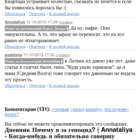
Квартира устраивает полнстью, съезжать не хочется и если
бы появились боролась бы :(
Обратиться
-
Ответить
-
К полной версии
11-10-2015-17:29
удалить
Annataliya
Да ну, нафиг. Они
Ответ на комментарий Павел_Декарт
#
омерзительны. А то, что заразу не переносят, это их все
равно не облагораживает.
Обратиться
-
Ответить
-
К полной версии
11-10-2015-17:30
удалить
gedelena
в Латвии их давно уже нет. даже
Ответ на комментарий Annataliya
#
статьи в газетах были..типа..*Куда ушли тараканы*. да и
мама (Средняя Волга) тоже говорит что давненько не видела
эту прэлесть.
Обратиться
-
Ответить
-
К полной версии
Комментарии (131):
«первая
«назад
вперёд»
последняя»
вверх^
Вы сейчас не можете прокомментировать это сообщение.
Дневник Почему я за геноцид? | Annataliya
- Когда-нибудь я обязательно совершу