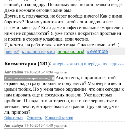
ванной, по коридору. По одному-два, но они реально везде.
Даже в комнате сегодня один был!
Други, их, получается, не берет вообще ничего! Как с ними
бороться? Чем их уничтожить, чтобы они подохли все
разом и навсегда? Если даже профессиональные морители с
ними не справляются? Я уже готова покрыться простыней
и ползти в сторону кладбища, если честно.
И, кстати, на работе такая же засада. Спасите-помогите! :(
вверх^
к полной версии
понравилось!
в evernote
Комментарии (131):
«первая
«назад
вперёд»
последняя»
11-10-2015-14:34
удалить
Annataliya
Ага, то есть, в принципе, этой
Ответ на комментарий алина_9
#
отравы надо сразу побольше получается? Мы вчера извели
целый тюбик. Но у меня такое ощущение, что они сегодня к
нам пировать еще и соседских позвали. Уже шестерых
прибили. Правда, что интересно, все такие черноватые и
меньше, чем те, которые были до травли. Другой вид, что
ли, приполз?
Обратиться
-
Ответить
-
К полной версии
11-10-2015-14:40
удалить
Annataliya