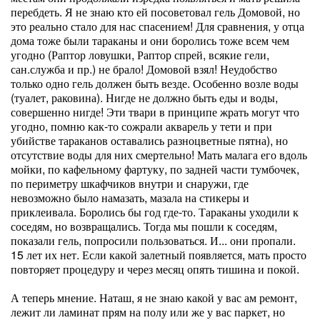
перебдеть. Я не знаю кто ей посоветовал гель Домовой, но
это реально стало для нас спасением! Для сравнения, у отца
дома тоже были тараканы и они боролись тоже всем чем
угодно (Раптор ловушки, Раптор спрей, всякие гели,
сан.служба и пр.) не брало! Домовой взял! Неудобство
только одно гель должен быть везде. Особенно возле воды
(туалет, раковина). Нигде не должно быть еды и воды,
совершенно нигде! Эти твари в принципе жрать могут что
угодно, помню как-то сожрали акварель у тети и при
убийстве тараканов оставались разноцветные пятна), но
отсутствие воды для них смертельно! Мать малага его вдоль
мойки, по кафельному фартуку, по задней части тумбочек,
по периметру шкафчиков внутри и снаружи, где
невозможно было намазать, мазала на стикеры и
приклеивала. Боролись бы год где-то. Тараканы уходили к
соседям, но возвращались. Тогда мы пошли к соседям,
показали гель, попросили пользоваться. И... они пропали.
15 лет их нет. Если какой залетный появляется, мать просто
повторяет процедуру и через месяц опять тишина и покой.
А теперь мнение. Наташ, я не знаю какой у вас ам ремонт,
лежит ли ламинат прям на полу или же у вас паркет, но