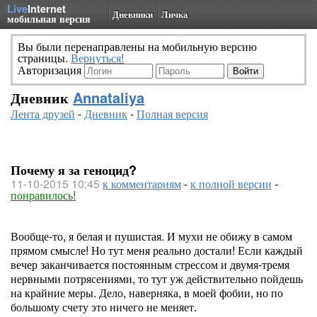
Live
Internet
Дневники
Личка
мобильная версия
Вы были перенаправлены на мобильную версию
страницы.
Вернуться!
Авторизация
Дневник
Annataliya
Лента друзей
-
Дневник
-
Полная версия
Почему я за геноцид?
11-10-2015 10:45
к комментариям
-
к полной версии
-
понравилось!
Вообще-то, я белая и пушистая. И мухи не обижу в самом
прямом смысле! Но тут меня реально достали! Если каждый
вечер заканчивается постоянным стрессом и двумя-тремя
нервными потрясениями, то тут уж действительно пойдешь
на крайние меры. Дело, наверняка, в моей фобии, но по
большому счету это ничего не меняет.