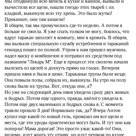
Мы отодвинули всю мебель в кухне и ванной, вымыли и
вычистили все щели, нашли гнездо этих тварей с их
кладкой, выкинули всю эту хрень. Это было жутко!
Прикиньте, они там кишели!
В общем, так мы промучились где-то неделю. А потом я
больше не смогла. Я уже спать толком не могу, боялось, что
вдруг таракан заползет в комнату, мне в кровать. В общем,
мы вызвали специальную службу истребления и тараканий
геноцид пошел по полной. Утром к нам пришел мужчина,
надел маску и комбинезон и потравил их средством под
названием "Лекарь М". Еще в процессе эти сволочи начали
вылезать из щелей и дохнуть прямо на глазах. Вечером
пришла няня и была в шоке. Тараканьи трупы были везде.
Она помыла полы, собрала их, выкинула. На утро на полу
снова были их трупы. Вот, откуда они, а?
Но уже на следующий день няня увидела сразу двух живых
и бодрых. Потом еще одного, правда, квёлого увидела я.
Потом еще двух маленьких и бодрых снова я. С момента
травли прошло 3 дня! Нормально так, да? Вчера Антон
купил еще какой-то новый гель, промазал им все щели и
места, где эти уроды практически могут быть. И тут они как
поперли! Мама дорогая! Это просто ужас какой-то! Они,
видимо, идут жрать эту отраву, но идут пешком по кухне,