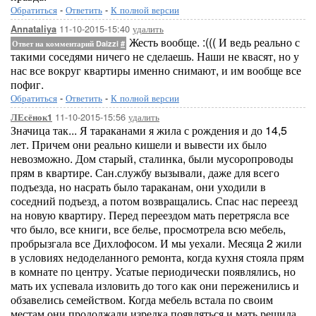
Обратиться
-
Ответить
-
К полной версии
11-10-2015-15:40
удалить
Annataliya
Жесть вообще. :((( И ведь реально с
Ответ на комментарий Daizzi
#
такими соседями ничего не сделаешь. Наши не квасят, но у
нас все вокруг квартиры именно снимают, и им вообще все
пофиг.
Обратиться
-
Ответить
-
К полной версии
11-10-2015-15:56
удалить
ЛЕсёнок1
Значица так... Я тараканами я жила с рождения и до 14,5
лет. Причем они реально кишели и вывести их было
невозможно. Дом старый, сталинка, были мусоропроводы
прям в квартире. Сан.службу вызывали, даже для всего
подъезда, но насрать было тараканам, они уходили в
соседний подъезд, а потом возвращались. Спас нас переезд
на новую квартиру. Перед переездом мать перетрясла все
что было, все книги, все белье, просмотрела всю мебель,
пробрызгала все Дихлофосом. И мы уехали. Месяца 2 жили
в условиях недоделанного ремонта, когда кухня стояла прям
в комнате по центру. Усатые периодически появлялись, но
мать их успевала изловить до того как они переженились и
обзавелись семейством. Когда мебель встала по своим
местам они продолжали изредка появляться и мать решила