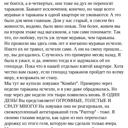
не боится, а в-четвертых, они тоже на дух не переносят
тараканов. Бывают исключения, конечно, но чаще всего
муравьи и тараканы в одной квартире не уживаются. А это
было для меня главным. Дом у нас старый, и совсем без
живности, видимо, было явно никак. Тем более, живем мы
на втором этаже над магазином, а там сами понимаете. Так
что, по-любому, пусть уж лучше муравьи, чем тараканы.
Но прожили мы здесь семь лет и внезапно муравьи исчезли.
Никто их не травил, исчезли сами. А им на смену пришли...
ну, вы догадались. Случилось это примерно месяц назад. Я
была в ужасе, и да, именно тогда я и задумалась об их
геноциде. Пока что в нашей отдельно взятой квартире. Хотя
честно вам скажу, если геноцид тараканов пройдет по всему
миру, я возражать не стану.
Мы тут же купили ловушки "Комбат". Примерно через
неделю тараканы исчезли, и я уже даже обрадовалась. Но
еще через две недели эти твари появились вновь. В ОДИН
ДЕНЬ! Вы представляете! ОГРОМНЫЕ, ТОЛСТЫЕ И
СРАЗУ МНОГО! На ловушки они не реагировали, на
свежекупленный антитараканий гель "Раптор" - тоже. Я
своими глазами видела, как один из них переползал
дорожку из этого геля, которую мы сделали только вчера.