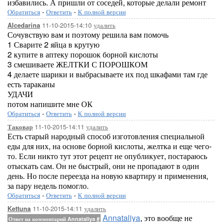
избавились. А пришли от соседей, которые делали ремонт
Обратиться
-
Ответить
-
К полной версии
11-10-2015-14:10
удалить
Alcedarina
Сочувствую вам и поэтому решила вам помочь
1 Сварите 2 яйца в крутую
2 купите в аптеку порошок борной кислоты
3 смешиваете ЖЕЛТКИ С ПОРОШКОМ
4 делаете шарики и выбрасываете их под шкафами там где
есть тараканы
УДАЧИ
потом напишите мне ОК
Обратиться
-
Ответить
-
К полной версии
11-10-2015-14:11
удалить
Таковар
Есть старый народный способ изготовления специальной
еды для них, на основе борной кислоты, желтка и еще чего-
то. Если никто тут этот рецепт не опубликует, постараюсь
отыскать сам. Он не быстрый, они не пропадают в один
день. Но после переезда на новую квартиру и применения,
за пару недель помогло.
Обратиться
-
Ответить
-
К полной версии
11-10-2015-14:11
удалить
Kettuna
Annataliya
, это вообще не
Ответ на комментарий Annataliya
#