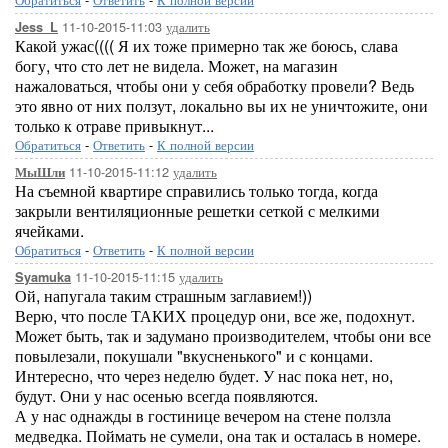
11-10-2015-11:03
удалить
Jess_L
Какой ужас(((( Я их тоже примерно так же боюсь, слава
богу, что сто лет не видела. Может, на магазин
нажаловаться, чтобы они у себя обработку провели? Ведь
это явно от них ползут, локально вы их не уничтожите, они
только к отраве привыкнут...
Обратиться
-
Ответить
-
К полной версии
11-10-2015-11:12
удалить
МыШли
На съемной квартире справились только тогда, когда
закрыли вентиляционные решетки сеткой с мелкими
ячейками.
Обратиться
-
Ответить
-
К полной версии
11-10-2015-11:15
удалить
Syamuka
Ой, напугала таким страшным заглавием!))
Верю, что после ТАКИХ процедур они, все же, подохнут.
Может быть, так и задумано производителем, чтобы они все
повылезали, покушали "вкусненького" и с концами.
Интересно, что через неделю будет. У нас пока нет, но,
будут. Они у нас осенью всегда появляются.
А у нас однажды в гостинице вечером на стене ползла
медведка. Поймать не сумели, она так и осталась в номере.