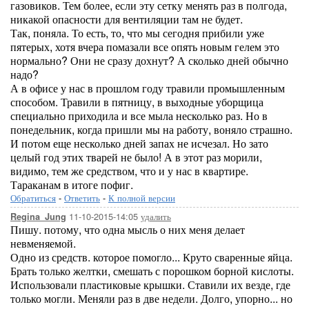
газовиков. Тем более, если эту сетку менять раз в полгода,
никакой опасности для вентиляции там не будет.
Так, поняла. То есть, то, что мы сегодня прибили уже
пятерых, хотя вчера помазали все опять новым гелем это
нормально? Они не сразу дохнут? А сколько дней обычно
надо?
А в офисе у нас в прошлом году травили промышленным
способом. Травили в пятницу, в выходные уборщица
специально приходила и все мыла несколько раз. Но в
понедельник, когда пришли мы на работу, воняло страшно.
И потом еще несколько дней запах не исчезал. Но зато
целый год этих тварей не было! А в этот раз морили,
видимо, тем же средством, что и у нас в квартире.
Тараканам в итоге пофиг.
Обратиться
-
Ответить
-
К полной версии
11-10-2015-14:05
удалить
Regina_Jung
Пишу. потому, что одна мысль о них меня делает
невменяемой.
Одно из средств. которое помогло... Круто сваренные яйца.
Брать только желтки, смешать с порошком борной кислоты.
Использовали пластиковые крышки. Ставили их везде, где
только могли. Меняли раз в две недели. Долго, упорно... но