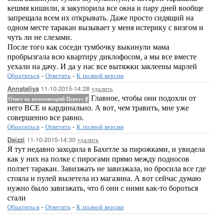
кешмя кишили, я закупорила все окна и пару дней вообще
запрещала всем их открывать. Даже просто сидящий на
одном месте таракан вызывает у меня истерику с визгом и
чуть ли не слезами.
После того как соседи тумбочку выкинули мама
пробрызгала всю квартиру диклофосом, а мы все вместе
уехали на дачу. И да у нас все вытяжки заклеены марлей
Обратиться
-
Ответить
-
К полной версии
11-10-2015-14:28
удалить
Annataliya
Главное, чтобы они подохли от
Ответ на комментарий Цереус
#
него ВСЕ и кардинально. А вот, чем травить, мне уже
совершенно все равно.
Обратиться
-
Ответить
-
К полной версии
11-10-2015-14:30
удалить
Daizzi
Я тут недавно заходила в Бахетле за пирожками, и увидела
как у них на полке с пирогами прямо между подносов
ползет таракан. Завизжать не завизжала, но бросила все где
стояла и пулей вылетела из магазина. А вот сейчас думаю
нужно было завизжать, что б они с ними как-то бороться
стали
Обратиться
-
Ответить
-
К полной версии