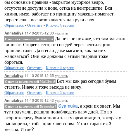
бы основные правила - закрытое мусорное ведро,
отсутствие доступа к воде, сетка на вентрешетке. Вся
химия, имхо, работает по принципу мажешь-помогает,
перестаешь - все возвращается на круги своя.
Обратиться
-
Ответить
-
К полной версии
11-10-2015-12:30
удалить
Annataliya
Да нет, не похоже, что там магазин
Ответ на комментарий Jess_L
#
виноват. Скорее всего, от соседей через вентиляцию
пришли, гады. Да и если даже магазин, как на них
жаловаться? Они же должны с этими тварями тоже
бороться.
Обратиться
-
Ответить
-
К полной версии
11-10-2015-12:35
удалить
Annataliya
Вот мы как раз сегодня будем
Ответ на комментарий МыШли
#
ставить. Иначе я тоже выхода не вижу.
Обратиться
-
Ответить
-
К полной версии
11-10-2015-12:43
удалить
Annataliya
Syamuka
, а хрен их знает. Мы
Ответ на комментарий Syamuka
#
тут подумали, решили понаблюдать пару дней. Но во
вторник-среду будем звонить в ту организацию, которая у
нас морила, чтобы приехали снова. У них гарантия 3
месяца. И где?