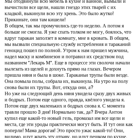
Мы отодвинули всю мебель в кухне и ванной, вымыли и
вычистили все щели, нашли гнездо этих тварей с их
кладкой, выкинули всю эту хрень. Это было жутко!
Прикиньте, они там кишели!
В общем, так мы промучились где-то неделю. А потом я
больше не смогла. Я уже спать толком не могу, боялось, что
вдруг таракан заползет в комнату, мне в кровать. В общем,
мы вызвали специальную службу истребления и тараканий
геноцид пошел по полной. Утром к нам пришел мужчина,
надел маску и комбинезон и потравил их средством под
названием "Лекарь М". Еще в процессе эти сволочи начали
вылезать из щелей и дохнуть прямо на глазах. Вечером
пришла няня и была в шоке. Тараканьи трупы были везде.
Она помыла полы, собрала их, выкинула. На утро на полу
снова были их трупы. Вот, откуда они, а?
Но уже на следующий день няня увидела сразу двух живых
и бодрых. Потом еще одного, правда, квёлого увидела я.
Потом еще двух маленьких и бодрых снова я. С момента
травли прошло 3 дня! Нормально так, да? Вчера Антон
купил еще какой-то новый гель, промазал им все щели и
места, где эти уроды практически могут быть. И тут они как
поперли! Мама дорогая! Это просто ужас какой-то! Они,
видимо, идут жрать эту отраву, но идут пешком по кухне,