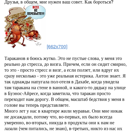
Друзья, в общем, мне нужен ваш совет. Как бороться?
[662x700]
Тараканов я боюсь жутко. Это не пустые слова, у меня это
реально до стресса, до визга. Причем, если он сидит смирно,
то это - просто стресс и визг, а если ползет, или вдруг их
сразу несколько - это уже реальная истерика. Антон знает. Я
так однажды напугала пол-отеля в Дахабе, когда увидела
там таракана на стене в ванной, и какого-то дядьку на улице
в Буэнос-Айресе, когда заметила, что таракан просто
переходит нам дорогу. В общем, масштаб бедствия у меня в
голове вы теперь представляете.
Много лет у нас в квартире жили муравьи. Они мне никак
не досаждали, потому что, во-первых, их было всегда
умеренно, во-вторых, никуда в продукты они к нам не
лазали (чем питались, не знаю), в-третьих, никто из нас их