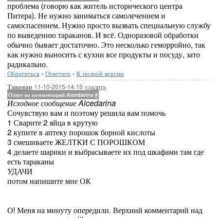
проблема (говорю как житель исторического центра
Питера). Не нужно заниматься самолечением и
самоспасением. Нужно просто вызвать специальную службу
по выведению тараканов. И всё. Одноразовой обработки
обычно бывает достаточно. Это несколько геморройно, так
как нужно выносить с кухни все продукты и посуду, зато
радикально.
Обратиться
-
Ответить
-
К полной версии
11-10-2015-14:15
удалить
Таковар
Ответ на комментарий Alcedarina
#
Исходное сообщение Alcedarina
Сочувствую вам и поэтому решила вам помочь
1 Сварите 2 яйца в крутую
2 купите в аптеку порошок борной кислоты
3 смешиваете ЖЕЛТКИ С ПОРОШКОМ
4 делаете шарики и выбрасываете их под шкафами там где
есть тараканы
УДАЧИ
потом напишите мне ОК
О! Меня на минуту опередили. Верхний комментарий над