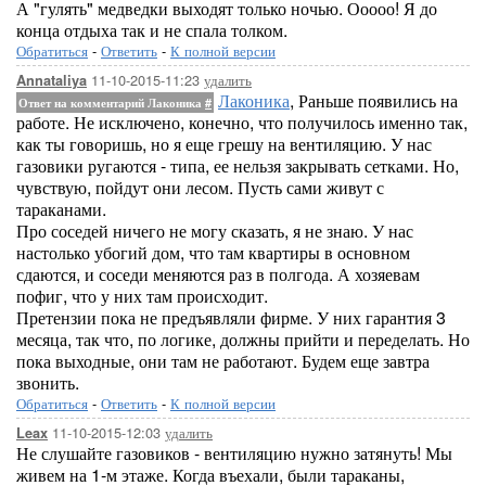
А "гулять" медведки выходят только ночью. Ооооо! Я до
конца отдыха так и не спала толком.
Обратиться
-
Ответить
-
К полной версии
11-10-2015-11:23
удалить
Annataliya
Лаконика
, Раньше появились на
Ответ на комментарий Лаконика
#
работе. Не исключено, конечно, что получилось именно так,
как ты говоришь, но я еще грешу на вентиляцию. У нас
газовики ругаются - типа, ее нельзя закрывать сетками. Но,
чувствую, пойдут они лесом. Пусть сами живут с
тараканами.
Про соседей ничего не могу сказать, я не знаю. У нас
настолько убогий дом, что там квартиры в основном
сдаются, и соседи меняются раз в полгода. А хозяевам
пофиг, что у них там происходит.
Претензии пока не предъявляли фирме. У них гарантия 3
месяца, так что, по логике, должны прийти и переделать. Но
пока выходные, они там не работают. Будем еще завтра
звонить.
Обратиться
-
Ответить
-
К полной версии
11-10-2015-12:03
удалить
Leax
Не слушайте газовиков - вентиляцию нужно затянуть! Мы
живем на 1-м этаже. Когда въехали, были тараканы,