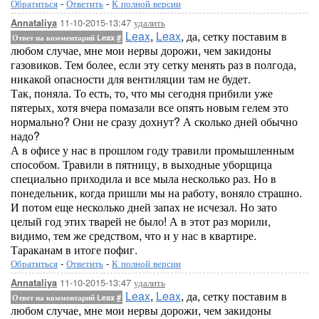
Обратиться
-
Ответить
-
К полной версии
11-10-2015-13:47
удалить
Annataliya
Leax
,
Leax
, да, сетку поставим в
Ответ на комментарий Leax
#
любом случае, мне мои нервы дорожи, чем закидоны
газовиков. Тем более, если эту сетку менять раз в полгода,
никакой опасности для вентиляции там не будет.
Так, поняла. То есть, то, что мы сегодня прибили уже
пятерых, хотя вчера помазали все опять новым гелем это
нормально? Они не сразу дохнут? А сколько дней обычно
надо?
А в офисе у нас в прошлом году травили промышленным
способом. Травили в пятницу, в выходные уборщица
специально приходила и все мыла несколько раз. Но в
понедельник, когда пришли мы на работу, воняло страшно.
И потом еще несколько дней запах не исчезал. Но зато
целый год этих тварей не было! А в этот раз морили,
видимо, тем же средством, что и у нас в квартире.
Тараканам в итоге пофиг.
Обратиться
-
Ответить
-
К полной версии
11-10-2015-13:47
удалить
Annataliya
Leax
,
Leax
, да, сетку поставим в
Ответ на комментарий Leax
#
любом случае, мне мои нервы дорожи, чем закидоны