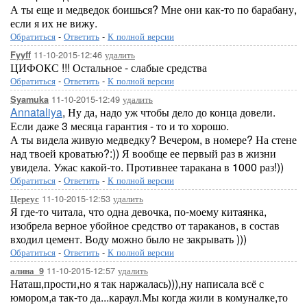
А ты еще и медведок боишься? Мне они как-то по барабану,
если я их не вижу.
Обратиться
-
Ответить
-
К полной версии
11-10-2015-12:46
удалить
Fyyff
ЦИФОКС !!! Остальное - слабые средства
Обратиться
-
Ответить
-
К полной версии
11-10-2015-12:49
удалить
Syamuka
Annataliya
, Ну да, надо уж чтобы дело до конца довели.
Если даже 3 месяца гарантия - то и то хорошо.
А ты видела живую медведку? Вечером, в номере? На стене
над твоей кроватью?:)) Я вообще ее первый раз в жизни
увидела. Ужас какой-то. Противнее таракана в 1000 раз!))
Обратиться
-
Ответить
-
К полной версии
11-10-2015-12:53
удалить
Цереус
Я где-то читала, что одна девочка, по-моему китаянка,
изобрела верное убойное средство от тараканов, в состав
входил цемент. Воду можно было не закрывать )))
Обратиться
-
Ответить
-
К полной версии
11-10-2015-12:57
удалить
алина_9
Наташ,прости,но я так наржалась))),ну написала всё с
юмором,а так-то да...караул.Мы когда жили в комуналке,то