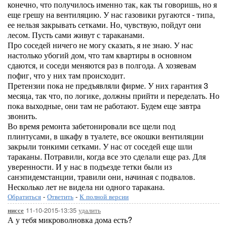
конечно, что получилось именно так, как ты говоришь, но я
еще грешу на вентиляцию. У нас газовики ругаются - типа,
ее нельзя закрывать сетками. Но, чувствую, пойдут они
лесом. Пусть сами живут с тараканами.
Про соседей ничего не могу сказать, я не знаю. У нас
настолько убогий дом, что там квартиры в основном
сдаются, и соседи меняются раз в полгода. А хозяевам
пофиг, что у них там происходит.
Претензии пока не предъявляли фирме. У них гарантия 3
месяца, так что, по логике, должны прийти и переделать. Но
пока выходные, они там не работают. Будем еще завтра
звонить.
Во время ремонта забетонировали все щели под
плинтусами, в шкафу в туалете, все окошки вентиляции
закрыли тонкими сетками. У нас от соседей еще шли
тараканы. Потравили, когда все это сделали еще раз. Для
уверенности. И у нас в подъезде тетки были из
санэпидемстанции, травили они, начиная с подвалов.
Несколько лет не видела ни одного таракана.
Обратиться
-
Ответить
-
К полной версии
11-10-2015-13:35
удалить
ниссе
А у тебя микроволновка дома есть?