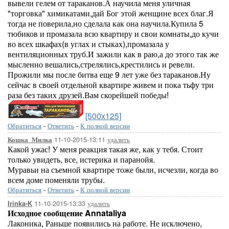
вывели гелем от тараканов.А научила меня уличная
"торговка" химикатами,дай Бог этой женщине всех благ.Я
тогда не поверила,но сделала как она научила.Купила 5
тюбиков и промазала всю квартиру и свои комнаты,до кучи
во всех шкафах(в углах и стыках),промазала у
вентиляционных труб.И зажили как в раю,а до этого так же
мысленно вешались,стрелялись,крестились и ревели.
Прожили мы после битва еще 9 лет уже без тараканов.Ну
сейчас в своей отдельной квартире живем и пока тьфу три
раза без таких друзей.Вам скорейшей победы!
[500x125]
Обратиться
-
Ответить
-
К полной версии
11-10-2015-13:11
удалить
Кошка_Милка
Какой ужас! У меня реакция такая же, как у тебя. Стоит
только увидеть, все, истерика и паранойя.
Муравьи на съемной квартире тоже были, исчезли, когда во
всем доме поменяли трубы.
Обратиться
-
Ответить
-
К полной версии
11-10-2015-13:33
удалить
Irinka-K
Исходное сообщение Annataliya
Лаконика, Раньше появились на работе. Не исключено,