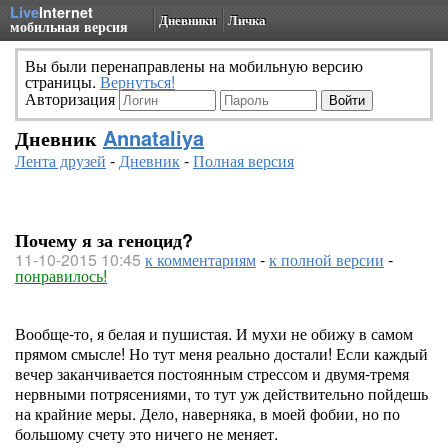
Live
Internet
Дневники
Личка
мобильная версия
Вы были перенаправлены на мобильную версию
страницы.
Вернуться!
Авторизация
Дневник
Annataliya
Лента друзей
-
Дневник
-
Полная версия
Почему я за геноцид?
11-10-2015 10:45
к комментариям
-
к полной версии
-
понравилось!
Вообще-то, я белая и пушистая. И мухи не обижу в самом
прямом смысле! Но тут меня реально достали! Если каждый
вечер заканчивается постоянным стрессом и двумя-тремя
нервными потрясениями, то тут уж действительно пойдешь
на крайние меры. Дело, наверняка, в моей фобии, но по
большому счету это ничего не меняет.