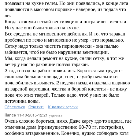
помазали на кухне гелем. Но они появлялись, в конце лета
появляются в массовом порядке - наверное, из подала что
ли.
Когда затянули сеткой вентиляцию и потравили - исчезли.
Но у нас они были только на кухне.
Все средства не мгновенного действия. И то, что таракан
пробежал по гелю и мгновенно не умер - это нормально.
Сетку надо только чистить периодически - она пылью
забивается, чтоб не было нарушения вентиляции.
Мы, когда делали ремонт на кухне, сняли сетку, в тот же
вечер у нас по раковине ползал таракан.
2 года назад на работе появились. Бороться там трудно -
слишком большие площади, спец. службу начальники
пожлобились вызывать. 2 недели назад я наделала шариков
из вареной картошки, желтка и борной кислоты - не вижу
пока что этих тварей. Только надо, чтоб у них не было
источника воды.
Обратиться
-
Ответить
-
К полной версии
11-10-2015-12:21
удалить
ilance
Очень сложно бороться, имхо. Даже карту где-то видела, где
отмечены дома (преимущественно 60-70 гг. постройки),
особенно затараканенные. Конечно, нужно соблюдать хотя