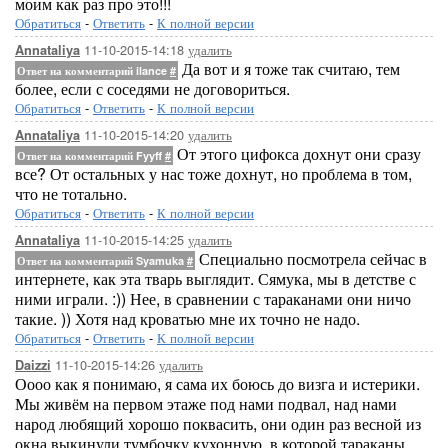
моим как раз про это!!!
Обратиться
-
Ответить
-
К полной версии
11-10-2015-14:18
удалить
Annataliya
Да вот и я тоже так считаю, тем
Ответ на комментарий ilance
#
более, если с соседями не договориться.
Обратиться
-
Ответить
-
К полной версии
11-10-2015-14:20
удалить
Annataliya
От этого цифокса дохнут они сразу
Ответ на комментарий Fyyff
#
все? От остальных у нас тоже дохнут, но проблема в том,
что не тотально.
Обратиться
-
Ответить
-
К полной версии
11-10-2015-14:25
удалить
Annataliya
Специально посмотрела сейчас в
Ответ на комментарий Syamuka
#
интернете, как эта тварь выглядит. Сямука, мы в детстве с
ними играли. :)) Нее, в сравнении с тараканами они ничо
такие. )) Хотя над кроватью мне их точно не надо.
Обратиться
-
Ответить
-
К полной версии
11-10-2015-14:26
удалить
Daizzi
Оооо как я понимаю, я сама их боюсь до визга и истерики.
Мы живём на первом этаже под нами подвал, над нами
народ любящий хорошо поквасить, они один раз весной из
окна выкинули тумбочку кухонную, в которой тараканы