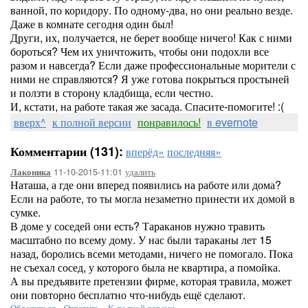
ванной, по коридору. По одному-два, но они реально везде.
Даже в комнате сегодня один был!
Други, их, получается, не берет вообще ничего! Как с ними
бороться? Чем их уничтожить, чтобы они подохли все
разом и навсегда? Если даже профессиональные морители с
ними не справляются? Я уже готова покрыться простыней
и ползти в сторону кладбища, если честно.
И, кстати, на работе такая же засада. Спасите-помогите! :(
вверх^
к полной версии
понравилось!
в evernote
Комментарии (131):
вперёд»
последняя»
11-10-2015-11:01
удалить
Лаконика
Наташа, а где они вперед появились на работе или дома?
Если на работе, то ты могла незаметно принести их домой в
сумке.
В доме у соседей они есть? Тараканов нужно травить
масштабно по всему дому. У нас были тараканы лет 15
назад, боролись всеми методами, ничего не помогало. Пока
не съехал сосед, у которого была не квартира, а помойка.
А вы предъявите претензии фирме, которая травила, может
они повторно бесплатно что-нибудь ещё сделают.
Обратиться
-
Ответить
-
К полной версии