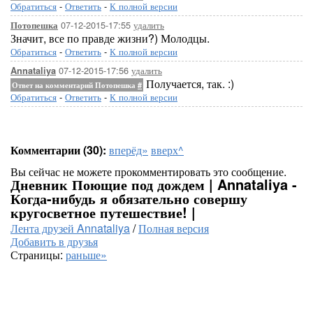
Обратиться
-
Ответить
-
К полной версии
07-12-2015-17:55
удалить
Потопешка
Значит, все по правде жизни?) Молодцы.
Обратиться
-
Ответить
-
К полной версии
07-12-2015-17:56
удалить
Annataliya
Получается, так. :)
Ответ на комментарий Потопешка
#
Обратиться
-
Ответить
-
К полной версии
Комментарии (30):
вперёд»
вверх^
Вы сейчас не можете прокомментировать это сообщение.
Дневник Поющие под дождем | Annataliya -
Когда-нибудь я обязательно совершу
кругосветное путешествие! |
Лента друзей Annataliya
/
Полная версия
Добавить в друзья
Страницы:
раньше»