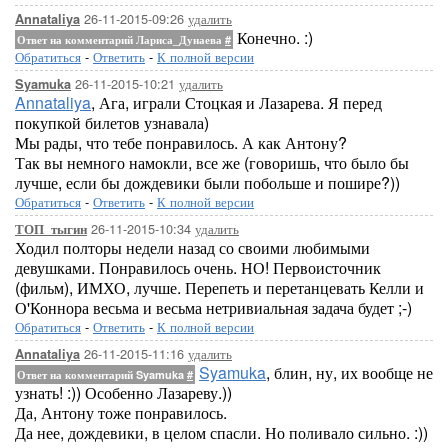
26-11-2015-09:26
удалить
Annataliya
Конечно. :)
Ответ на комментарий Лариса_Дунаева
#
Обратиться
-
Ответить
-
К полной версии
26-11-2015-10:21
удалить
Syamuka
Annataliya
, Ага, играли Стоцкая и Лазарева. Я перед
покупкой билетов узнавала)
Мы рады, что тебе понравилось. А как Антону?
Так вы немного намокли, все же (говоришь, что было бы
лучше, если бы дождевики были побольше и пошире?))
Обратиться
-
Ответить
-
К полной версии
26-11-2015-10:34
удалить
ТОП_тыгин
Ходил полторы недели назад со своими любимыми
девушками. Понравилось очень. НО! Первоисточник
(фильм), ИМХО, лучше. Перепеть и перетанцевать Келли и
О'Коннора весьма и весьма нетривиальная задача будет ;-)
Обратиться
-
Ответить
-
К полной версии
26-11-2015-11:16
удалить
Annataliya
Syamuka
, блин, ну, их вообще не
Ответ на комментарий Syamuka
#
узнать! :)) Особенно Лазареву.))
Да, Антону тоже понравилось.
Да нее, дождевики, в целом спасли. Но поливало сильно. :))