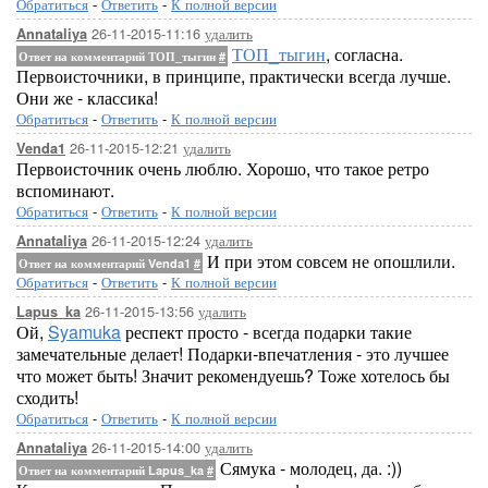
Обратиться
-
Ответить
-
К полной версии
26-11-2015-11:16
удалить
Annataliya
ТОП_тыгин
, согласна.
Ответ на комментарий ТОП_тыгин
#
Первоисточники, в принципе, практически всегда лучше.
Они же - классика!
Обратиться
-
Ответить
-
К полной версии
26-11-2015-12:21
удалить
Venda1
Первоисточник очень люблю. Хорошо, что такое ретро
вспоминают.
Обратиться
-
Ответить
-
К полной версии
26-11-2015-12:24
удалить
Annataliya
И при этом совсем не опошлили.
Ответ на комментарий Venda1
#
Обратиться
-
Ответить
-
К полной версии
26-11-2015-13:56
удалить
Lapus_ka
Ой,
Syamuka
респект просто - всегда подарки такие
замечательные делает! Подарки-впечатления - это лучшее
что может быть! Значит рекомендуешь? Тоже хотелось бы
сходить!
Обратиться
-
Ответить
-
К полной версии
26-11-2015-14:00
удалить
Annataliya
Сямука - молодец, да. :))
Ответ на комментарий Lapus_ka
#