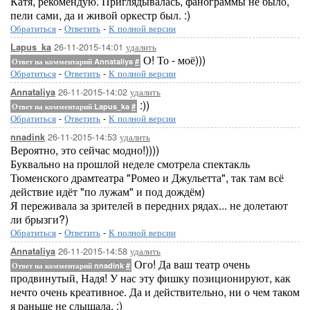
Катя, рекомендую. Приглядывалась, фанограммы не было,
пели сами, да и живой оркестр был. :)
Обратиться
-
Ответить
-
К полной версии
26-11-2015-14:01
удалить
Lapus_ka
О! То - моё)))
Ответ на комментарий Annataliya
#
Обратиться
-
Ответить
-
К полной версии
26-11-2015-14:02
удалить
Annataliya
:))
Ответ на комментарий Lapus_ka
#
Обратиться
-
Ответить
-
К полной версии
26-11-2015-14:53
удалить
nnadink
Вероятно, это сейчас модно!))))
Буквально на прошлой неделе смотрела спектакль
Тюменского драмтеатра "Ромео и Джульетта", так там всё
действие идёт "по лужам" и под дождём)
Я переживала за зрителей в передних рядах... не долетают
ли брызги?)
Обратиться
-
Ответить
-
К полной версии
26-11-2015-14:58
удалить
Annataliya
Ого! Да ваш театр очень
Ответ на комментарий nnadink
#
продвинутый, Надя! У нас эту фишку позиционируют, как
нечто очень креативное. Да и действительно, ни о чем таком
я раньше не слышала. :)