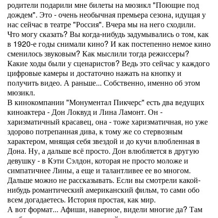
родители подарили мне билеты на мюзикл "Поющие под
дождем". Это - очень необычная премьера сезона, идущая у
нас сейчас в театре "Россия". Вчера мы на него сходили.
Что могу сказать? Вы когда-нибудь задумывались о том, как
в 1920-е годы снимали кино? И как постепенно немое кино
сменилось звуковым? Как мыслили тогда режиссеры?
Какие ходы были у сценаристов? Ведь это сейчас у каждого
цифровые камеры и достаточно нажать на кнопку и
получить видео. А раньше... Собственно, именно об этом
мюзикл.
В кинокомпании "Монументал Пикчерс" есть два ведущих
киноактера - Дон Локвуд и Лина Ламонт. Он -
харизматичный красавец, она - тоже харизматичная, но уже
здорово потрепанная дива, к тому же со стервозным
характером, мнящая себя звездой и до кучи влюбленная в
Дона. Ну, а дальше всё просто. Дон влюбляется в другую
девушку - в Кэти Сэлдон, которая не просто моложе и
симпатичнее Лины, а еще и талантливее ее во многом.
Дальше можно не рассказывать. Если вы смотрели какой-
нибудь романтический американский фильм, то сами обо
всем догадаетесь. История простая, как мир.
А вот формат... Афиши, наверное, видели многие да? Там