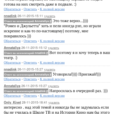
готова на них смотреть даже в подвале. :)
Обратиться
-
Ответить
-
К полной версии
26-11-2015-15:11
удалить
nnadink
Это тоже верно...))))
Ответ на комментарий Annataliya
#
"Ромео и Джульетта" хоть и пели иногда рэп, но играли
искренне и как-то по-настоящему) поэтому, мне
понравилось )))
Обратиться
-
Ответить
-
К полной версии
26-11-2015-15:12
удалить
Annataliya
Вот поэтому я и хочу теперь в ваш
Ответ на комментарий nnadink
#
театр. :)
Обратиться
-
Ответить
-
К полной версии
26-11-2015-15:27
удалить
nnadink
Уговорила!)))) Приезжай!)))
Ответ на комментарий Annataliya
#
Обратиться
-
Ответить
-
К полной версии
26-11-2015-15:27
удалить
Annataliya
Напросилась в очередной раз. :)))
Ответ на комментарий nnadink
#
Обратиться
-
Ответить
-
К полной версии
28-11-2015-18:41
удалить
Only_Kivet
интересно . над этой темой я никогда бы не задумалась если
бы не училась в Школе ТВ и на Истории Кино нам бы этого