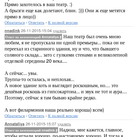
Прямо захотелось в ваш театр. :)
А брызги еще как долетают, блин. :))) Они ж еще метятся
прямо в лицо))
Обратиться
-
Ответить
-
К полной версии
26-11-2015-15:04
удалить
nnadink
Наш театр был очень мною
Ответ на комментарий Annataliya
#
любим, я не пропускала ни одной премьеры... пока он не
переехал из старинного здания, ну и что, что бывшего
соляного склада... зато с гулкими стенами и великолепной
отделкой середины 20 века....
А сейчас... увы.
Труппа-то осталась, и неплохая...
А новое здание хоть и выглядит роскошным, но.... это
дешёвая роскошь из гипсокартона... и звук не тот и аура....
Поэтому, сейчас я там бываю крайне редко.
А вот филармония наша реально хороша) всем)
Обратиться
-
Ответить
-
К полной версии
26-11-2015-15:07
удалить
Annataliya
Надюш, мне кажется, главное,
Ответ на комментарий nnadink
#
чтобы играли хорошо, по-настоящему хорошо. И тогда я