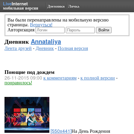
Live
Internet
Дневники
Личка
мобильная версия
Вы были перенаправлены на мобильную версию
страницы.
Вернуться!
Авторизация
Дневник
Annataliya
Лента друзей
-
Дневник
-
Полная версия
Поющие под дождем
26-11-2015 09:00
к комментариям
-
к полной версии
-
понравилось!
[550x441]
На День Рождения