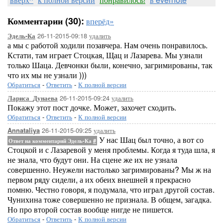
Комментарии (30):
вперёд»
26-11-2015-09:18
удалить
Эдель-Ка
а мы с работой ходили позавчера. Нам очень понравилось.
Кстати, там играет Стоцкая, Щац и Лазарева. Мы узнали
только Шаца. Девчонки были, конечно, загримированы, так
что их мы не узнали )))
Обратиться
-
Ответить
-
К полной версии
26-11-2015-09:24
удалить
Лариса_Дунаева
Покажу этот пост дочке. Может, захочет сходить.
Обратиться
-
Ответить
-
К полной версии
26-11-2015-09:25
удалить
Annataliya
У нас Шац был точно, а вот со
Ответ на комментарий Эдель-Ка
#
Стоцкой и с Лазаревой у меня проблемы. Когда я туда шла, я
не знала, что будут они. На сцене же их не узнала
совершенно. Неужели настолько загримированы? Мы ж на
первом ряду сидели, а их обеих внешней я прекрасно
помню. Честно говоря, я подумала, что играл другой состав.
Чунихина тоже совершенно не признала. В общем, загадка.
Но про второй состав вообще нигде не пишется.
Обратиться
-
Ответить
-
К полной версии