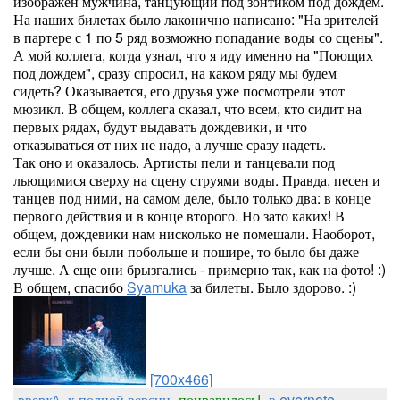
изображен мужчина, танцующий под зонтиком под дождем.
На наших билетах было лаконично написано: "На зрителей
в партере с 1 по 5 ряд возможно попадание воды со сцены".
А мой коллега, когда узнал, что я иду именно на "Поющих
под дождем", сразу спросил, на каком ряду мы будем
сидеть? Оказывается, его друзья уже посмотрели этот
мюзикл. В общем, коллега сказал, что всем, кто сидит на
первых рядах, будут выдавать дождевики, и что
отказываться от них не надо, а лучше сразу надеть.
Так оно и оказалось. Артисты пели и танцевали под
льющимися сверху на сцену струями воды. Правда, песен и
танцев под ними, на самом деле, было только два: в конце
первого действия и в конце второго. Но зато каких! В
общем, дождевики нам нисколько не помешали. Наоборот,
если бы они были побольше и пошире, то было бы даже
лучше. А еще они брызгались - примерно так, как на фото! :)
В общем, спасибо
Syamuka
за билеты. Было здорово. :)
[700x466]
вверх^
к полной версии
понравилось!
в evernote