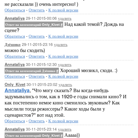
не рассказали )) очень интересно! )
Обратиться
-
Ответить
-
К полной версии
29-11-2015-00:06
удалить
Annataliya
Над какой темой? Дождь на
Ответ на комментарий Only_Kivet
#
сцене?
Обратиться
-
Ответить
-
К полной версии
29-11-2015-23:16
удалить
Дзёшико
можно бы сходить)
Обратиться
-
Ответить
-
К полной версии
30-11-2015-12:30
удалить
Annataliya
Хороший мюзикл, сходи. :)
Ответ на комментарий Дзёшико
#
Обратиться
-
Ответить
-
К полной версии
30-11-2015-23:02
удалить
Only_Kivet
Annataliya
, "Что могу сказать? Вы когда-нибудь
задумывались о том, как в 1920-е годы снимали кино? И
как постепенно немое кино сменилось звуковым? Как
мыслили тогда режиссеры? Какие ходы были у
сценаристов?" вот над этой.
Обратиться
-
Ответить
-
К полной версии
30-11-2015-23:14
удалить
Annataliya
Ааааа))
Ответ на комментарий Only_Kivet
#