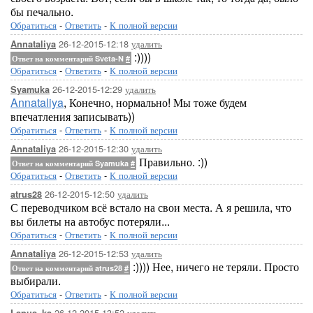
бы печально.
Обратиться
-
Ответить
-
К полной версии
26-12-2015-12:18
удалить
Annataliya
:))))
Ответ на комментарий Sveta-N
#
Обратиться
-
Ответить
-
К полной версии
26-12-2015-12:29
удалить
Syamuka
Annataliya
, Конечно, нормально! Мы тоже будем
впечатления записывать))
Обратиться
-
Ответить
-
К полной версии
26-12-2015-12:30
удалить
Annataliya
Правильно. :))
Ответ на комментарий Syamuka
#
Обратиться
-
Ответить
-
К полной версии
26-12-2015-12:50
удалить
atrus28
С переводчиком всё встало на свои места. А я решила, что
вы билеты на автобус потеряли...
Обратиться
-
Ответить
-
К полной версии
26-12-2015-12:53
удалить
Annataliya
:)))) Нее, ничего не теряли. Просто
Ответ на комментарий atrus28
#
выбирали.
Обратиться
-
Ответить
-
К полной версии
26-12-2015-13:52
удалить