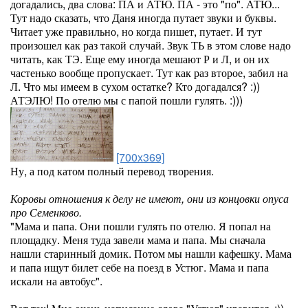
догадались, два слова: ПА и АТЮ. ПА - это "по". АТЮ...
Тут надо сказать, что Даня иногда путает звуки и буквы.
Читает уже правильно, но когда пишет, путает. И тут
произошел как раз такой случай. Звук ТЬ в этом слове надо
читать, как ТЭ. Еще ему иногда мешают Р и Л, и он их
частенько вообще пропускает. Тут как раз второе, забил на
Л. Что мы имеем в сухом остатке? Кто догадался? :))
АТЭЛЮ! По отелю мы с папой пошли гулять. :)))
[700x369]
Ну, а под катом полный перевод творения.
Коровы отношения к делу не имеют, они из концовки опуса
про Семенково.
"Мама и папа. Они пошли гулять по отелю. Я попал на
площадку. Меня туда завели мама и папа. Мы сначала
нашли старинный домик. Потом мы нашли кафешку. Мама
и папа ищут билет себе на поезд в Устюг. Мама и папа
искали на автобус".