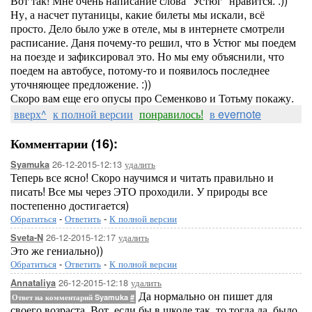
Вот так! Мне очень написание слова "Устюг" нравится. :))
Ну, а насчет путаницы, какие билеты мы искали, всё
просто. Дело было уже в отеле, мы в интернете смотрели
расписание. Даня почему-то решил, что в Устюг мы поедем
на поезде и зафиксировал это. Но мы ему объяснили, что
поедем на автобусе, потому-то и появилось последнее
уточняющее предложение. :))
Скоро вам еще его опусы про Семенково и Тотьму покажу.
вверх^
к полной версии
понравилось!
в evernote
Комментарии (16):
26-12-2015-12:13
удалить
Syamuka
Теперь все ясно! Скоро научимся и читать правильно и
писать! Все мы через ЭТО проходили. У природы все
постепенно достигается)
Обратиться
-
Ответить
-
К полной версии
26-12-2015-12:17
удалить
Sveta-N
Это же гениально))
Обратиться
-
Ответить
-
К полной версии
26-12-2015-12:18
удалить
Annataliya
Да нормально он пишет для
Ответ на комментарий Syamuka
#
своего возраста. Вот, если бы в школе так, то тогда да, было