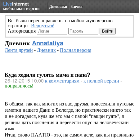
Live
Internet
Дневники
Личка
мобильная версия
Вы были перенаправлены на мобильную версию
страницы.
Вернуться!
Авторизация
Дневник
Annataliya
Лента друзей
-
Дневник
-
Полная версия
Куда ходили гулять мама и папа?
26-12-2015 10:00
к комментариям
-
к полной версии
-
понравилось!
В общем, так как многих из вас, друзья, повеселили путевые
заметки нашего Дани о Вологде, но практически никто так
и не догадался, куда же это мы с папой "пашри гуять", я
решила дать пояснения и перевести опус на человеческий
язык.
Итак, слово ПААТЮ - это, на самом деле, как вы правильно