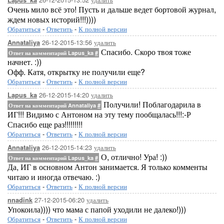
Lapus_ka
Очень мило всё это! Пусть и дальше ведет бортовой журнал,
ждем новых историй!!!))))
Обратиться
-
Ответить
-
К полной версии
26-12-2015-13:56
удалить
Annataliya
Спасибо. Скоро твоя тоже
Ответ на комментарий Lapus_ka
#
начнет. :))
Офф. Катя, открытку не получили еще?
Обратиться
-
Ответить
-
К полной версии
26-12-2015-14:20
удалить
Lapus_ka
Получили! Поблагодарила в
Ответ на комментарий Annataliya
#
ИГ!!! Видимо с Антоном на эту тему пообщалась!!!:-Р
Спасибо еще раз!!!!!!!!!
Обратиться
-
Ответить
-
К полной версии
26-12-2015-14:23
удалить
Annataliya
О, отлично! Ура! :))
Ответ на комментарий Lapus_ka
#
Да, ИГ в основном Антон занимается. Я только комменты
читаю и иногда отвечаю. :)
Обратиться
-
Ответить
-
К полной версии
27-12-2015-06:20
удалить
nnadink
Упокоила)))) что мама с папой уходили не далеко!)))
Обратиться
-
Ответить
-
К полной версии