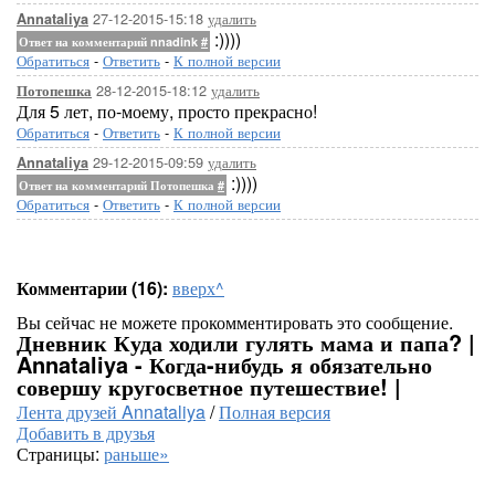
27-12-2015-15:18
удалить
Annataliya
:))))
Ответ на комментарий nnadink
#
Обратиться
-
Ответить
-
К полной версии
28-12-2015-18:12
удалить
Потопешка
Для 5 лет, по-моему, просто прекрасно!
Обратиться
-
Ответить
-
К полной версии
29-12-2015-09:59
удалить
Annataliya
:))))
Ответ на комментарий Потопешка
#
Обратиться
-
Ответить
-
К полной версии
Комментарии (16):
вверх^
Вы сейчас не можете прокомментировать это сообщение.
Дневник Куда ходили гулять мама и папа? |
Annataliya - Когда-нибудь я обязательно
совершу кругосветное путешествие! |
Лента друзей Annataliya
/
Полная версия
Добавить в друзья
Страницы:
раньше»