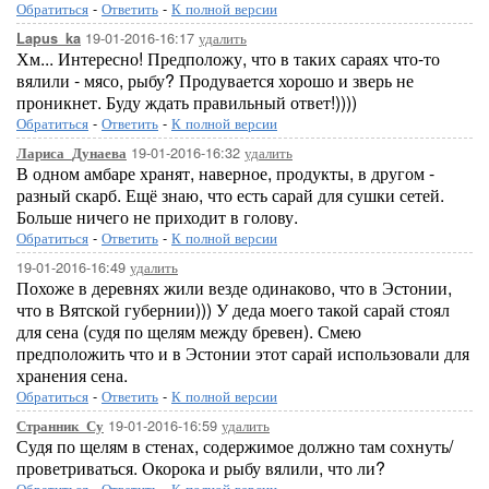
Обратиться
-
Ответить
-
К полной версии
19-01-2016-16:17
удалить
Lapus_ka
Хм... Интересно! Предположу, что в таких сараях что-то
вялили - мясо, рыбу? Продувается хорошо и зверь не
проникнет. Буду ждать правильный ответ!))))
Обратиться
-
Ответить
-
К полной версии
19-01-2016-16:32
удалить
Лариса_Дунаева
В одном амбаре хранят, наверное, продукты, в другом -
разный скарб. Ещё знаю, что есть сарай для сушки сетей.
Больше ничего не приходит в голову.
Обратиться
-
Ответить
-
К полной версии
19-01-2016-16:49
удалить
Похоже в деревнях жили везде одинаково, что в Эстонии,
что в Вятской губернии))) У деда моего такой сарай стоял
для сена (судя по щелям между бревен). Смею
предположить что и в Эстонии этот сарай использовали для
хранения сена.
Обратиться
-
Ответить
-
К полной версии
19-01-2016-16:59
удалить
Странник_Су
Судя по щелям в стенах, содержимое должно там сохнуть/
проветриваться. Окорока и рыбу вялили, что ли?
Обратиться
-
Ответить
-
К полной версии