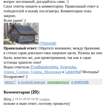
вопрос несложный, догадайтесь сами. :)
Свои ответы пишите в комментарии. Правильный ответ и
победителей я назову послезавтра. Комментарии пока
закрою.
Всем удачи! :)
[700x438]
Правильный ответ:
Обратите внимание, между бревнами
в стенах сарая довольно-таки широкие щели. Нужны же они
были, конечно же, для проветривания, так как в сарае
эстонцы хранили сено!
Верно ответили
ElyaBalaboshka
,
Syamuka
,
Арина_Солнце
,
Галина_Милицкая
и
Lalachka
! Молодцы!
Поздравляю! :)
вверх^
к полной версии
понравилось!
в evernote
Комментарии (20):
19-01-2016-16:08
удалить
Alina_i
похоже я знаю ответ, поэтому промолчу)