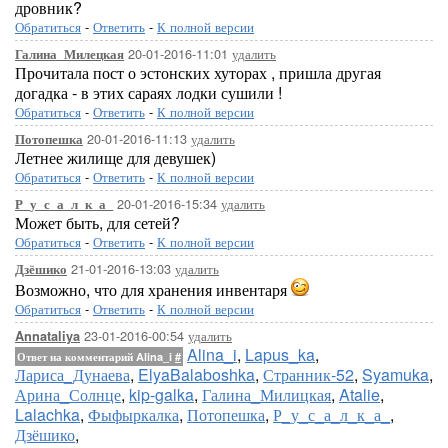
дровник?
Обратиться
-
Ответить
-
К полной версии
20-01-2016-11:01
удалить
Галина_Милецкая
Прочитала пост о эстонских хуторах , пришла другая
догадка - в этих сараях лодки сушили !
Обратиться
-
Ответить
-
К полной версии
20-01-2016-11:13
удалить
Потопешка
Летнее жилище для девушек)
Обратиться
-
Ответить
-
К полной версии
20-01-2016-15:34
удалить
Р_у_с_а_л_к_а_
Может быть, для сетей?
Обратиться
-
Ответить
-
К полной версии
21-01-2016-13:03
удалить
Дзёшико
Возможно, что для хранения инвентаря
Обратиться
-
Ответить
-
К полной версии
23-01-2016-00:54
удалить
Annataliya
Alina_i
,
Lapus_ka
,
Ответ на комментарий Alina_i
#
Лариса_Дунаева
,
ElyaBalaboshka
,
Странник-52
,
Syamuka
,
Арина_Солнце
,
kip-galka
,
Галина_Милицкая
,
Atalie
,
Lalachka
,
Фыфыркалка
,
Потопешка
,
Р_у_с_а_л_к_а_
,
Дзёшико
,