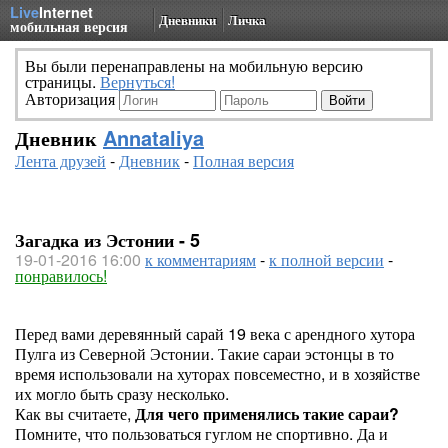
Live
Internet
Дневники
Личка
мобильная версия
Вы были перенаправлены на мобильную версию
страницы.
Вернуться!
Авторизация
Дневник
Annataliya
Лента друзей
-
Дневник
-
Полная версия
Загадка из Эстонии - 5
19-01-2016 16:00
к комментариям
-
к полной версии
-
понравилось!
Перед вами деревянный сарай 19 века с арендного хутора
Пулга из Северной Эстонии. Такие сараи эстонцы в то
время использовали на хуторах повсеместно, и в хозяйстве
их могло быть сразу несколько.
Как вы считаете,
Для чего применялись такие сараи?
Помните, что пользоваться гуглом не спортивно. Да и