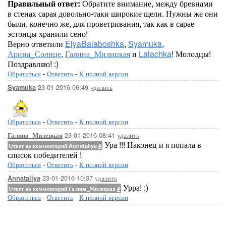
Правильный ответ:
Обратите внимание, между бревнами
в стенах сарая довольно-таки широкие щели. Нужны же они
были, конечно же, для проветривания, так как в сарае
эстонцы хранили сено!
Верно ответили
ElyaBalaboshka
,
Syamuka
,
Арина_Солнце
,
Галина_Милицкая
и
Lalachka
! Молодцы!
Поздравляю! :)
Обратиться
-
Ответить
-
К полной версии
23-01-2016-06:49
удалить
Syamuka
Обратиться
-
Ответить
-
К полной версии
23-01-2016-08:41
удалить
Галина_Милецкая
Ура !!! Наконец и я попала в
Ответ на комментарий Annataliya
#
список победителей !
Обратиться
-
Ответить
-
К полной версии
23-01-2016-10:37
удалить
Annataliya
Урра! :)
Ответ на комментарий Галина_Милецкая
#
Обратиться
-
Ответить
-
К полной версии