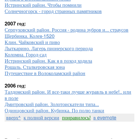
Истринский район. Чтобы помнили
Солнечногорск - город странных памятников
2007 год:
Серпуховский район. Россия - родина зубров и... страусов
Щербинка. Колея-1520
Клин. Чайковский и пиво
Лыткарино. Лагерь пионерского периода
Коломна. Город-сад
Истринский район. Как я в поход ходила
Рошаль. Сталкеровская зона
Путешествие в Волоколамский район
2006 год:
Талдомский район. И все-таки лучше журавль в небе!.. или
в поле
Дмитровский район. Золотоискатели типа...
Одинцовский район. Кубинка. По полю танки
вверх^
к полной версии
понравилось!
в evernote