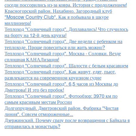
соседи поссорились из-за ковра. История с продолжением!
Красногорский район. Нахабино. Загородный клуб
"Moscow Country Club". Как я побывала в шкуре
миллионера!
Теплоход "Солнечный город". Доплавались! Что случилось
на борту на 12-й день круиза!
Теплоход "Солнечный город". Две недели с ребенком на
теплоходе. Проще повеситься или жить можно?
Теплоход "Солнечный город". Москва - Соловки. Везде
сплошная КАНАЛизация!
Теплоход "Солнечный город". Шалости с белым красавцем
Теплоход "Солнечный город". Как живут, едят, пьют,
развлекаются на современном круизном судне
Теплоход "Солнечный город". 6,5 часов из Москвы до
Дмитрова! И это без пробок!
Теплоход "Солнечный город". Фотообзор: 3970 км по
самым красивым местам России
Долгопрудный. Дмитровский район. Фабрика "Чистая
линия". Совсем отмороженные...
Дзержинский. Почему сразу после возвращения с Байкала я
отправилась в монастырь?