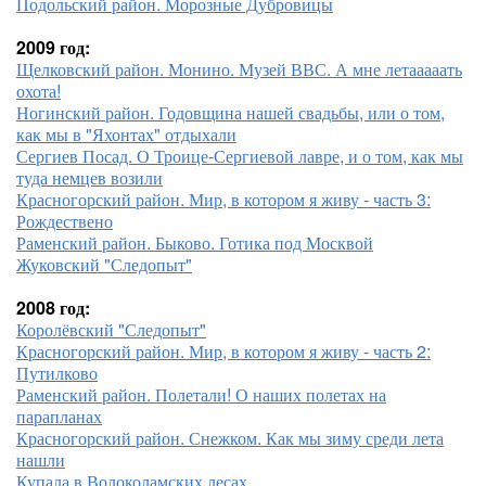
Подольский район. Морозные Дубровицы
2009 год:
Щелковский район. Монино. Музей ВВС. А мне летааааать
охота!
Ногинский район. Годовщина нашей свадьбы, или о том,
как мы в "Яхонтах" отдыхали
Сергиев Посад. О Троице-Сергиевой лавре, и о том, как мы
туда немцев возили
Красногорский район. Мир, в котором я живу - часть 3:
Рождествено
Раменский район. Быково. Готика под Москвой
Жуковский "Следопыт"
2008 год:
Королёвский "Следопыт"
Красногорский район. Мир, в котором я живу - часть 2:
Путилково
Раменский район. Полетали! О наших полетах на
парапланах
Красногорский район. Снежком. Как мы зиму среди лета
нашли
Купала в Волоколамских лесах