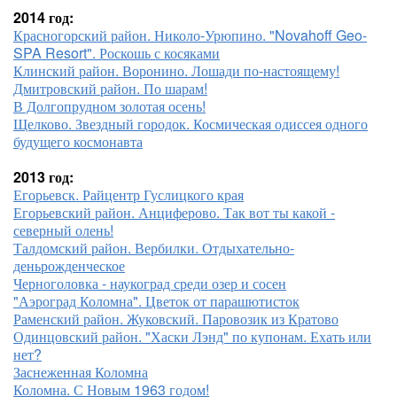
2014 год:
Красногорский район. Николо-Урюпино. "Novahoff Geo-
SPA Resort". Роскошь с косяками
Клинский район. Воронино. Лошади по-настоящему!
Дмитровский район. По шарам!
В Долгопрудном золотая осень!
Щелково. Звездный городок. Космическая одиссея одного
будущего космонавта
2013 год:
Егорьевск. Райцентр Гуслицкого края
Егорьевский район. Анциферово. Так вот ты какой -
северный олень!
Талдомский район. Вербилки. Отдыхательно-
деньрожденческое
Черноголовка - наукоград среди озер и сосен
"Аэроград Коломна". Цветок от парашютисток
Раменский район. Жуковский. Паровозик из Кратово
Одинцовский район. "Хаски Лэнд" по купонам. Ехать или
нет?
Заснеженная Коломна
Коломна. С Новым 1963 годом!