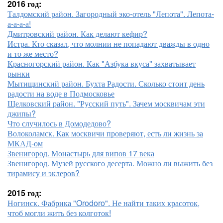
2016 год:
Талдомский район. Загородный эко-отель "Лепота". Лепота-
а-а-а-а!
Дмитровский район. Как делают кефир?
Истра. Кто сказал, что молнии не попадают дважды в одно
и то же место?
Красногорский район. Как "Азбука вкуса" захватывает
рынки
Мытищинский район. Бухта Радости. Сколько стоит день
радости на воде в Подмосковье
Щелковский район. "Русский путь". Зачем москвичам эти
джипы?
Что случилось в Домодедово?
Волоколамск. Как москвичи проверяют, есть ли жизнь за
МКАД-ом
Звенигород. Монастырь для випов 17 века
Звенигород. Музей русского десерта. Можно ли выжить без
тирамису и эклеров?
2015 год:
Ногинск. Фабрика "Orodoro". Не найти таких красоток,
чтоб могли жить без колготок!