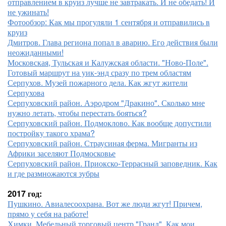
отправлением в круиз лучше не завтракать. И не обедать! И
не ужинать!
Фотообзор: Как мы прогуляли 1 сентября и отправились в
круиз
Дмитров. Глава региона попал в аварию. Его действия были
неожиданными!
Московская, Тульская и Калужская области. "Ново-Поле".
Готовый маршрут на уик-энд сразу по трем областям
Серпухов. Музей пожарного дела. Как жгут жители
Серпухова
Серпуховский район. Аэродром "Дракино". Сколько мне
нужно летать, чтобы перестать бояться?
Серпуховский район. Подмоклово. Как вообще допустили
постройку такого храма?
Серпуховский район. Страусиная ферма. Мигранты из
Африки заселяют Подмосковье
Серпуховский район. Приокско-Террасный заповедник. Как
и где размножаются зубры
2017 год:
Пушкино. Авиалесоохрана. Вот же люди жгут! Причем,
прямо у себя на работе!
Химки. Мебельный торговый центр "Гранд". Как мои