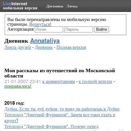
Live
Internet
Дневники
Личка
мобильная версия
Вы были перенаправлены на мобильную версию
страницы.
Вернуться!
Авторизация
Дневник
Annataliya
Лента друзей
-
Дневник
-
Полная версия
Мои рассказы из путешествий по Московской
области
21-01-2007 23:41
к комментариям
-
к полной версии
-
понравилось!
2018 год:
Дубна. Если ты дуб дубом, то вряд ли работаешь в Дубне
Теплоход "Дмитрий Фурманов". Зачем все-таки ехать в
круиз?
Теплоход "Дмитрий Фурманов". Почему перед