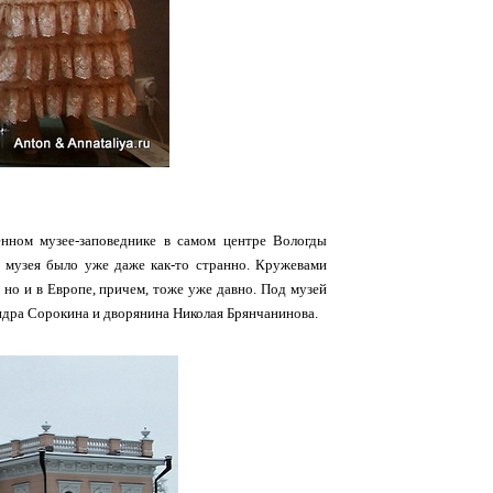
енном музее-заповеднике в самом центре Вологды
о музея было уже даже как-то странно. Кружевами
, но и в Европе, причем, тоже уже давно. Под музей
дра Сорокина и дворянина Николая Брянчанинова.