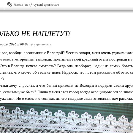
Авось
из (+ сутки) дневников
ОЛЬКО НЕ НАПЛЕТУТ!
враля 2016 г. 09:04
+ в цитатник
у вас, вообще, ассоциации с Вологдой? Честно говоря, меня очень удивили ком
б
отеле
, в котором мы там жили: мол, зачем такой красивый отель построили в т
 Это в Вологде нечего смотреть? Ведь она, наоборот, - один из самых богат
ставить, что кто-то об этом не знает. Надеюсь, что потом
рассказом
об этих с
 :)
е-таки хочу спросить, а что бы вы привезли из Вологды в подарки своим друз
а, если там уже были? Лично у меня этот город всегда ассоциировался со зна
жевами. Но о масле и о том, как мы его там даже сами готовили, я вам расскажу