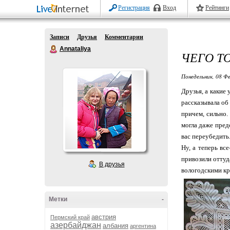
Регистрация
Вход
Рейтинги
Записи
Друзья
Комментарии
Annataliya
ЧЕГО Т
Понедельник, 08 Фе
Друзья, а какие 
рассказывала о
причем, сильно.
могла даже пред
вас переубедить.
Ну, а теперь вс
привозили оттуд
В друзья
вологодскими кру
Метки
-
австрия
Пермский край
азербайджан
албания
аргентина