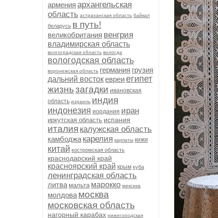
архангельская
армения
область
астраханская область
байкал
в путь!
беларусь
венгрия
великобритания
владимирская область
волгоградская область
вологда
вологодская область
германия
грузия
воронежская область
египет
дальний восток
евреи
жизнь
загадки
ивановская
индия
область
израиль
индонезия
иран
иордания
испания
иркутская область
италия
калужская область
карелия
камбоджа
кижи
карпаты
китай
костромская область
краснодарский край
красноярский край
крым
куба
ленинградская область
литва
марокко
мальта
мексика
москва
молдова
московская область
нагорный карабах
нижегородская