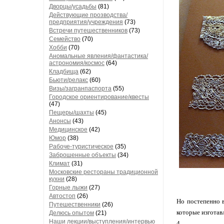
Дворцы/усадьбы
(81)
Действующие прозводства/
предприятия/учреждения
(73)
Встречи путешественников
(73)
Семейство
(70)
Хобби
(70)
Аномальные явления/фантастика/
астрономия/космос
(64)
Кладбища
(62)
Бьюти/релакс
(60)
Визы/загранпаспорта
(55)
Городское ориентирование/квесты
(47)
Пещеры/шахты
(45)
Анонсы
(43)
Медицинское
(42)
Юмор
(38)
Рабоче-туристическое
(35)
Заброшенные объекты
(34)
Климат
(31)
Московские рестораны традиционной
кухни
(28)
Горные лыжи
(27)
Автостоп
(26)
Но постепенно 
Путешественники
(26)
которые изготав
Делюсь опытом
(21)
Наши лекции/выступления/интервью
4.