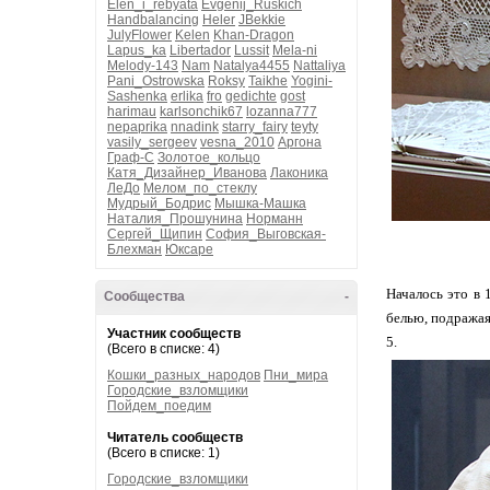
Elen_i_rebyata
Evgenij_Ruskich
Handbalancing
Heler
JBekkie
JulyFlower
Kelen
Khan-Dragon
Lapus_ka
Libertador
Lussit
Mela-ni
Melody-143
Nam
Natalya4455
Nattaliya
Pani_Ostrowska
Roksy
Taikhe
Yogini-
Sashenka
erlika
fro
gedichte
gost
harimau
karlsonchik67
lozanna777
nepaprika
nnadink
starry_fairy
teyty
vasily_sergeev
vesna_2010
Аргона
Граф-С
Золотое_кольцо
Катя_Дизайнер_Иванова
Лаконика
ЛеДо
Мелом_по_стеклу
Мудрый_Бодрис
Мышка-Машка
Наталия_Прошунина
Норманн
Сергей_Щипин
София_Выговская-
Блехман
Юксаре
Началось это в 
Сообщества
-
белью, подражая
Участник сообществ
5.
(Всего в списке: 4)
Кошки_разных_народов
Пни_мира
Городские_взломщики
Пойдем_поедим
Читатель сообществ
(Всего в списке: 1)
Городские_взломщики