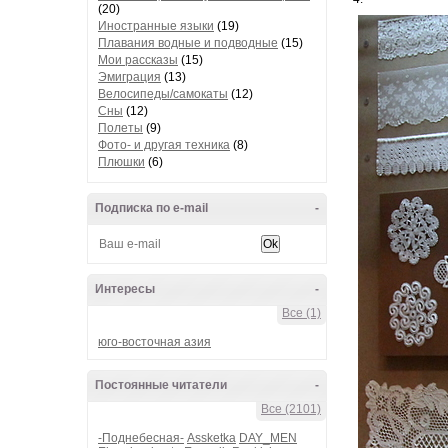
(20)
Иностранные языки
(19)
Плавания водные и подводные
(15)
Мои рассказы
(15)
Эмиграция
(13)
Велосипеды/самокаты
(12)
Сны
(12)
Полеты
(9)
Фото- и другая техника
(8)
Плюшки
(6)
Подписка по e-mail
-
Интересы
-
Все (1)
юго-восточная азия
Постоянные читатели
-
Все (2101)
-Поднебесная-
Assketka
DAY_MEN