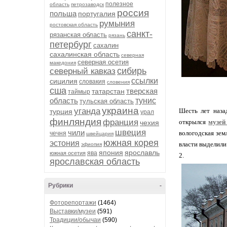
полезное
область
петрозаводск
россия
польша
португалия
румыния
ростовская область
санкт-
рязанская область
рязань
петербург
сахалин
сахалинская область
северная
северная осетия
македония
сибирь
северный кавказ
ссылки
сицилия
словакия
словения
сша
тверская
татарстан
таймыр
область
тунис
тульская область
украина
уганда
Шесть лет наза
турция
урал
финляндия
франция
открылся
музей
чехия
швеция
чили
вологодская зем
чечня
швейцария
южная корея
эстония
власти выделили
эфиопия
япония
ярославль
ява
южная осетия
2.
ярославская область
Рубрики
-
Фоторепортажи
(1464)
Выставки/музеи
(591)
Традиции/обычаи
(590)