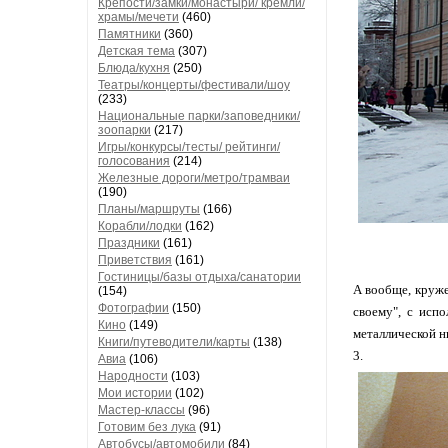
Крепости/замки/монастыри/ кремли/
храмы/мечети
(460)
Памятники
(360)
Детская тема
(307)
Блюда/кухня
(250)
Театры/концерты/фестивали/шоу
(233)
Национальные парки/заповедники/
зоопарки
(217)
Игры/конкурсы/тесты/ рейтинги/
голосования
(214)
Железные дороги/метро/трамваи
(190)
Планы/маршруты
(166)
Корабли/лодки
(162)
Праздники
(161)
Приветствия
(161)
Гостиницы/базы отдыха/санатории
А вообще, круже
(154)
Фотографии
(150)
своему", с исп
Кино
(149)
металлической н
Книги/путеводители/карты
(138)
3.
Авиа
(106)
Народности
(103)
Мои истории
(102)
Мастер-классы
(96)
Готовим без лука
(91)
Автобусы/автомобили
(84)