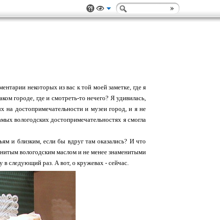
ментарии некоторых из вас к той моей заметке, где я
аком городе, где и смотреть-то нечего? Я удивилась,
ых на достопримечательности и музеи город, и я не
амых вологодских достопримечательностях я смогла
ьям и близким, если бы вдруг там оказались? И что
менитым вологодским маслом и не менее знаменитыми
 в следующий раз. А вот, о кружевах - сейчас.