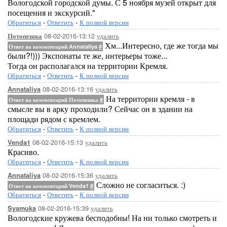
Вологодской городской думы. С 5 ноября музей открыт для
посещения и экскурсий."
Обратиться
-
Ответить
-
К полной версии
08-02-2016-13:12
удалить
Потопешка
Хм...Интересно, где же тогда мы
Ответ на комментарий Annataliya
#
были?!))) Экспонаты те же, интерьеры тоже...
Тогда он располагался на территории Кремля.
Обратиться
-
Ответить
-
К полной версии
08-02-2016-13:16
удалить
Annataliya
На территории кремля - в
Ответ на комментарий Потопешка
#
смысле вы в арку проходили? Сейчас он в здании на
площади рядом с кремлем.
Обратиться
-
Ответить
-
К полной версии
08-02-2016-15:13
удалить
Venda1
Красиво.
Обратиться
-
Ответить
-
К полной версии
08-02-2016-15:36
удалить
Annataliya
Сложно не согласиться. :)
Ответ на комментарий Venda1
#
Обратиться
-
Ответить
-
К полной версии
08-02-2016-15:39
удалить
Syamuka
Вологодские кружева бесподобны! На ни только смотреть и