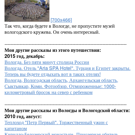
[700x466]
Так что, когда будете в Вологде, не пропустите музей
вологодского кружева. Он очень интересный.
---------------------------------------------------------------------------------
Мои другие рассказы из этого путешествия:
2015 год, декабрь:
Вологда. Без пяти минут столица России
Вологда. Отель "Aria SPA Hotel". Турция и Египет закрыты.
Теперь вы будете отдыхать вот в таких отелях!
Вологда, Вологодская область, Архангельская область,
Сыктывкар, Коми. Фотообзор. Отмороженные: 1000-
километровый бросок на север с ребенком
---------------------------------------------------------------------------------
Мои другие рассказы из Вологды и Вологодской области:
2010 год, август:
Теплоход "Петр Первый". Торжественный ужин с
капитаном
Кирилло-Белозерский монастырь. Приозерная обитель