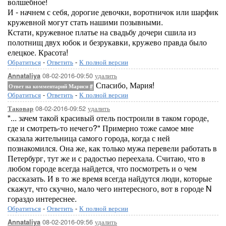
волшебное!
И - начнем с себя, дорогие девочки, воротничок или шарфик
кружевной могут стать нашими позывными.
Кстати, кружевное платье на свадьбу дочери сшила из
полотнищ двух юбок и безрукавки, кружево правда было
елецкое. Красота!
Обратиться
-
Ответить
-
К полной версии
08-02-2016-09:50
удалить
Annataliya
Спасибо, Мария!
Ответ на комментарий Мариси
#
Обратиться
-
Ответить
-
К полной версии
08-02-2016-09:52
удалить
Таковар
"... зачем такой красивый отель построили в таком городе,
где и смотреть-то нечего?" Примерно тоже самое мне
сказала жительница самого города, когда с ней
познакомился. Она же, как только мужа перевели работать в
Петербург, тут же и с радостью переехала. Считаю, что в
любом городе всегда найдется, что посмотреть и о чем
рассказать. И в то же время всегда найдутся люди, которые
скажут, что скучно, мало чего интересного, вот в городе N
гораздо интереснее.
Обратиться
-
Ответить
-
К полной версии
08-02-2016-09:56
удалить
Annataliya