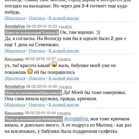
поездки на выходные. Но через дня 3-4 потянет еще куда-
нибудь.
Обратиться
-
Ответить
-
К полной версии
08-02-2016-10:23
удалить
Annataliya
Ок, там хорошо. :))
Ответ на комментарий Таковар
#
Да, я согласна. На Вологду нам бы в идеале было 2 дня +
еще 1 день на Семенково.
Обратиться
-
Ответить
-
К полной версии
08-02-2016-10:37
удалить
Крыланка
ух, ты! красота какая!
жаль, бабушке моей уже не
покажешь
ей бы понравилось
Обратиться
-
Ответить
-
К полной версии
08-02-2016-10:40
удалить
Annataliya
Да! Моей бы тоже наверняка.
Ответ на комментарий Крыланка
#
Она сама вязала кружева, правда, крючком.
Обратиться
-
Ответить
-
К полной версии
08-02-2016-10:44
удалить
Крыланка
Annataliya
, моя тоже крючком
Ответ на комментарий Annataliya
#
вязала, и довольно много. А ее подруга из Мытищ - как раз
на коклюшках, у бабушки была подаренная салфетка