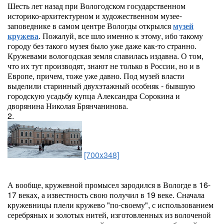
Шесть лет назад при Вологодском государственном
историко-архитектурном и художественном музее-
заповеднике в самом центре Вологды открылся
музей
кружева
. Пожалуй, все шло именно к этому, ибо такому
городу без такого музея было уже даже как-то странно.
Кружевами вологодская земля славилась издавна. О том,
что их тут производят, знают не только в России, но и в
Европе, причем, тоже уже давно. Под музей власти
выделили старинный двухэтажный особняк - бывшую
городскую усадьбу купца Александра Сорокина и
дворянина Николая Брянчанинова.
2.
[700x348]
А вообще, кружевной промысел зародился в Вологде в 16-
17 веках, а известность свою получил в 19 веке. Сначала
кружевницы плели кружево "по-своему", с использованием
серебряных и золотых нитей, изготовленных из волоченой