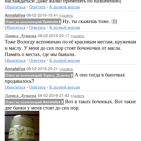
наслаждаться! Даже жалко применять по назначению)
Обратиться
-
Ответить
-
К полной версии
08-02-2016-15:41
удалить
Annataliya
Ну, ты скажешь тоже. :)))
Ответ на комментарий Syamuka
#
Обратиться
-
Ответить
-
К полной версии
08-02-2016-20:17
удалить
Лариса_Дунаева
Тоже Вологду вспоминаю по её красивым местам, кружевам
и маслу. У меня до сих пор стоят бочоночки от масла.
Память о местах, где мы бывали.
Обратиться
-
Ответить
-
К полной версии
08-02-2016-20:21
удалить
Annataliya
А оно тогда в баночках
Ответ на комментарий Лариса_Дунаева
#
продавалось?
Обратиться
-
Ответить
-
К полной версии
08-02-2016-21:42
удалить
Лариса_Дунаева
Вот в таких бочонках. Вот такие
Ответ на комментарий Annataliya
#
две банки у меня стоят до сих пор.