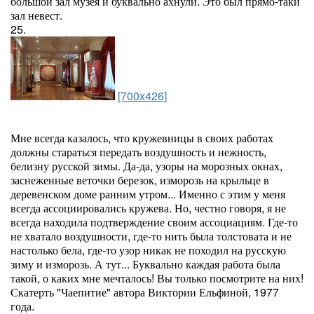
большой зал музея и буквально ахнули. Это был прямо-таки
зал невест.
25.
[700x426]
Мне всегда казалось, что кружевницы в своих работах
должны стараться передать воздушность и нежность,
белизну русской зимы. Да-да, узоры на морозных окнах,
заснеженные веточки березок, изморозь на крыльце в
деревенском доме ранним утром... Именно с этим у меня
всегда ассоциировались кружева. Но, честно говоря, я не
всегда находила подтверждение своим ассоциациям. Где-то
не хватало воздушности, где-то нить была толстовата и не
настолько бела, где-то узор никак не походил на русскую
зиму и изморозь. А тут... Буквально каждая работа была
такой, о каких мне мечталось! Вы только посмотрите на них!
Скатерть "Чаепитие" автора Виктории Ельфиной, 1977
года.