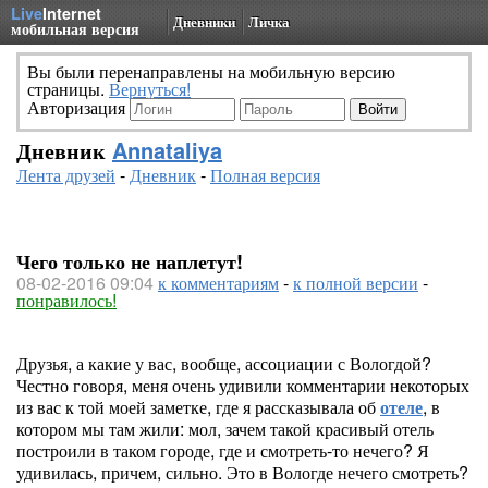
Live
Internet
Дневники
Личка
мобильная версия
Вы были перенаправлены на мобильную версию
страницы.
Вернуться!
Авторизация
Дневник
Annataliya
Лента друзей
-
Дневник
-
Полная версия
Чего только не наплетут!
08-02-2016 09:04
к комментариям
-
к полной версии
-
понравилось!
Друзья, а какие у вас, вообще, ассоциации с Вологдой?
Честно говоря, меня очень удивили комментарии некоторых
из вас к той моей заметке, где я рассказывала об
отеле
, в
котором мы там жили: мол, зачем такой красивый отель
построили в таком городе, где и смотреть-то нечего? Я
удивилась, причем, сильно. Это в Вологде нечего смотреть?