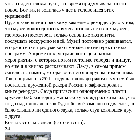
могла сидеть сложа руки, все время придумывала что-то
новое. Вот так и родилась у нее в голове идея этих
украшений!
Ну, а в завершении расскажу вам еще о рекорде. Дело в том,
что музей вологодского кружева отнюдь не из тех музеев,
где можно посмотреть только основные экспонаты,
послушать экскурсию и всё. Музей постоянно развивается,
его работники придумывают множество интерактивных
программ. А кроме них, устраивают еще и разные
мероприятия, о которых потом не только говорят и пишут,
но еще и в книгах рассказывают. Да-да, в самом прямом
смысле, на память, которая останется и другим поколениям.
Так, например, в 2011 году на площади рядом с музеем был
поставлен кружевной рекорд России и зафиксирован в
книге рекордов. Сюда пригласили одновременно плести
кружево 570 мастериц. Наша экскурсовод рассказывала, что
тогда над площадью как будто бы всё замерло на два часа, не
было слышно ни единого звука, только стук коклюшек друг
о друга.
Вот так это выглядело (фото из сети).
34.