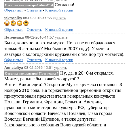
Согласна!
Ответ на комментарий atrus28
#
Обратиться
-
Ответить
-
К полной версии
08-02-2016-11:55
удалить
tektroniks
Обратиться
-
Ответить
-
К полной версии
08-02-2016-11:57
удалить
Потопешка
Были, конечно, и в этом музее. Но разве он обрадовался
только 6 лет назад? Мы были в 2007 году). У меня и
аватарка с вологодскими кружевами с тех пор тут мотается).
Обратиться
-
Ответить
-
К полной версии
08-02-2016-12:01
удалить
Annataliya
Ну, да, в 2010-м открылся.
Ответ на комментарий Потопешка
#
Может, раньше был какой-то другой?
Вот из Википедии: "Открытие Музея кружева состоялось 3
ноября 2010 года. На торжественной церемонии открытия
присутствовали представители генеральных консульств
Польши, Германии, Франции, Бельгии, Австрии,
руководство министерства культуры РФ, губернатор
Вологодской области Вячеслав Позгалев, глава города
Вологды Евгений Шулепов, а также депутаты
Законодательного собрания Вологодской области и