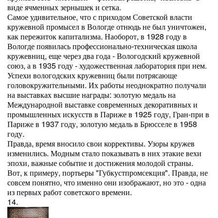
виде ячменных зернышек и сетка.
Самое удивительное, что с приходом Советской власти
кружевной промысел в Вологде отнюдь не был уничтожен,
как пережиток капитализма. Наоборот, в 1928 году в
Вологде появилась профессионально-техническая школа
кружевниц, еще через два года - Вологодский кружевной
союз, а в 1935 году - художественная лаборатория при нем.
Успехи вологодских кружевниц были потрясающе
головокружительными. Их работы неоднократно получали
на выставках высшие награды: золотую медаль на
Международной выставке современных декоративных и
промышленных искусств в Париже в 1925 году, Гран-при в
Париже в 1937 году, золотую медаль в Брюсселе в 1958
году.
Правда, время вносило свои коррективы. Узоры кружев
изменились. Модным стало показывать в них этакие вехи
эпохи, важные событие и достижения молодой страны.
Вот, к примеру, портьеры "Губкустпромсекция". Правда, не
совсем понятно, что именно они изображают, но это - одна
из первых работ советского времени.
14.