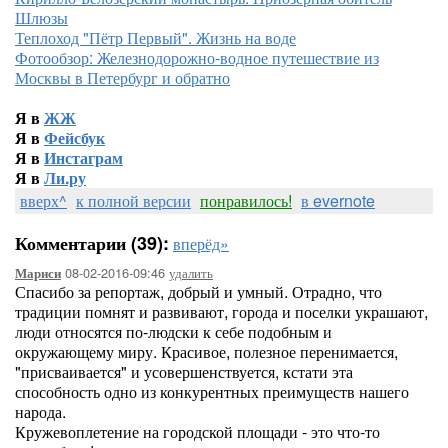
Шлюзы
Теплоход "Пётр Первый". Жизнь на воде
Фотообзор: Железнодорожно-водное путешествие из
Москвы в Петербург и обратно
Я в
ЖЖ
Я в
Фейсбук
Я в
Инстаграм
Я в
Ли.ру
вверх^
к полной версии
понравилось!
в evernote
Комментарии (39):
вперёд»
08-02-2016-09:46
удалить
Мариси
Спасибо за репортаж, добрый и умный. Отрадно, что
традиции помнят и развивают, города и поселки украшают,
люди относятся по-людски к себе подобным и
окружающему миру. Красивое, полезное перенимается,
"присваивается" и усовершенствуется, кстати эта
способность одно из конкурентных преимуществ нашего
народа.
Кружевоплетение на городской площади - это что-то