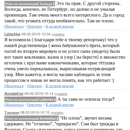
Это ты прав. С другой стороны,
Ответ на комментарий Таковар
#
Вологда, конечно, не Петербург, но далеко и не унылая
провинция. Там очень много всего интересного. Да и город
такой, что уезжать оттуда необязательно. Там не плохо.
Обратиться
-
Ответить
-
К полной версии
08-02-2016-10:04
удалить
Lalachka
Я вспомнила ( благодаря тебе и твоему репортажу) что у
нашей родственницы ( жена бабушкиного брата, который
погиб во вторую мировую и не успел сына увидеть) были
вот такие коклюшки, валик и узор ( на бересте) и множество
иголочек с круглыми наконечниками, которые тётушка
очень умело перекалывала, вырисовывая потрясающий
узор. Мне кажется, я могла часами наблюдать за этим
процессом и никак не могла понять, как это работает :)
Обратиться
-
Ответить
-
К полной версии
08-02-2016-10:14
удалить
Annataliya
А ты сама не освоила тогда?
Ответ на комментарий Lalachka
#
Обратиться
-
Ответить
-
К полной версии
08-02-2016-10:15
удалить
Таковар
"Не плохо", звучит весьма
Ответ на комментарий Annataliya
#
сдержано. Не "отлично", "прекрасно". Сам был трижды в
Вологде. Скажу свое мнение, город хорош и интересен для