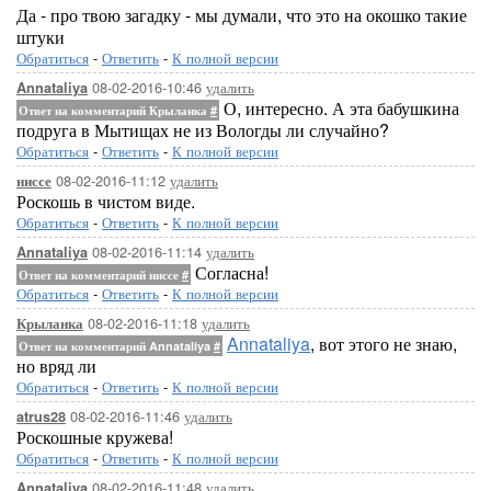
Да - про твою загадку - мы думали, что это на окошко такие
штуки
Обратиться
-
Ответить
-
К полной версии
08-02-2016-10:46
удалить
Annataliya
О, интересно. А эта бабушкина
Ответ на комментарий Крыланка
#
подруга в Мытищах не из Вологды ли случайно?
Обратиться
-
Ответить
-
К полной версии
08-02-2016-11:12
удалить
ниссе
Роскошь в чистом виде.
Обратиться
-
Ответить
-
К полной версии
08-02-2016-11:14
удалить
Annataliya
Согласна!
Ответ на комментарий ниссе
#
Обратиться
-
Ответить
-
К полной версии
08-02-2016-11:18
удалить
Крыланка
Annataliya
, вот этого не знаю,
Ответ на комментарий Annataliya
#
но вряд ли
Обратиться
-
Ответить
-
К полной версии
08-02-2016-11:46
удалить
atrus28
Роскошные кружева!
Обратиться
-
Ответить
-
К полной версии
08-02-2016-11:48
удалить
Annataliya