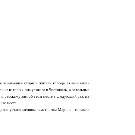
де занимались стиркой жители города. В аннотации
три из которых она уезжала в Чистополь, а остальные
 я расскажу вам об этом месте в следующий раз, а в
ные места.
едавно установленном памятником Марине - то самое