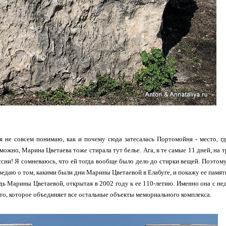
 я не совсем понимаю, как и почему сюда затесалась Портомойня - место, г
зможно, Марина Цветаева тоже стирала тут белье. Ага, в те самые 11 дней, на 
ссии! Я сомневаюсь, что ей тогда вообще было дело до стирки вещей. Поэтому
оведаю о том, какими были дни Марины Цветаевой в Елабуге, и покажу ее памят
дь Марины Цветаевой, открытая в 2002 году к ее 110-летию. Именно она с н
то, которое объединяет все остальные объекты мемориального комплекса.