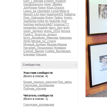
Elen_i_rebyata
Evgenij_Ruskich
Handbalancing
Heler
JBekkie
JulyFlower
Kelen
Khan-Dragon
Lapus_ka
Libertador
Lussit
Mela-ni
Melody-143
Nam
Natalya4455
Nattaliya
Pani_Ostrowska
Roksy
Taikhe
Yogini-
Sashenka
erlika
fro
gedichte
gost
harimau
karlsonchik67
lozanna777
nepaprika
nnadink
starry_fairy
teyty
vasily_sergeev
vesna_2010
Аргона
Граф-С
Золотое_кольцо
Катя_Дизайнер_Иванова
Лаконика
ЛеДо
Мелом_по_стеклу
Мудрый_Бодрис
Мышка-Машка
Наталия_Прошунина
Норманн
Сергей_Щипин
София_Выговская-
Блехман
Юксаре
Сообщества
-
Участник сообществ
(Всего в списке: 4)
Кошки_разных_народов
Пни_мира
Городские_взломщики
Пойдем_поедим
Читатель сообществ
(Всего в списке: 1)
Городские_взломщики