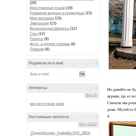
(20)
Иностранные языки
(19)
Плавания водные и подводные
(15)
Мои рассказы
(15)
Эмиграция
(13)
Велосипеды/самокаты
(12)
Сны
(12)
Полеты
(9)
Фото- и другая техника
(8)
Плюшки
(6)
Подписка по e-mail
-
Интересы
-
Но давайте не бу
Все (1)
церкви, где ее п
Сначала мы реши
юго-восточная азия
доме. Музей ее 
4.
Постоянные читатели
-
Все (2101)
-Поднебесная-
Assketka
DAY_MEN