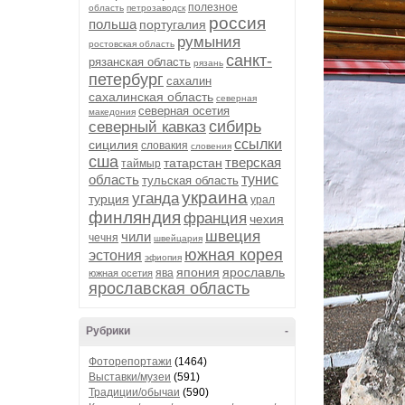
полезное
область
петрозаводск
россия
польша
португалия
румыния
ростовская область
санкт-
рязанская область
рязань
петербург
сахалин
сахалинская область
северная
северная осетия
македония
сибирь
северный кавказ
ссылки
сицилия
словакия
словения
сша
тверская
татарстан
таймыр
область
тунис
тульская область
украина
уганда
турция
урал
финляндия
франция
чехия
швеция
чили
чечня
швейцария
южная корея
эстония
эфиопия
япония
ярославль
ява
южная осетия
ярославская область
Рубрики
-
Фоторепортажи
(1464)
Выставки/музеи
(591)
Традиции/обычаи
(590)