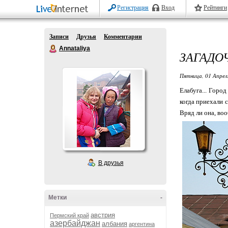
Регистрация
Вход
Рейтинги
Записи
Друзья
Комментарии
Annataliya
ЗАГАДО
Пятница, 01 Апрел
Елабуга... Горо
когда приехали 
Вряд ли она, во
В друзья
Метки
-
австрия
Пермский край
азербайджан
албания
аргентина