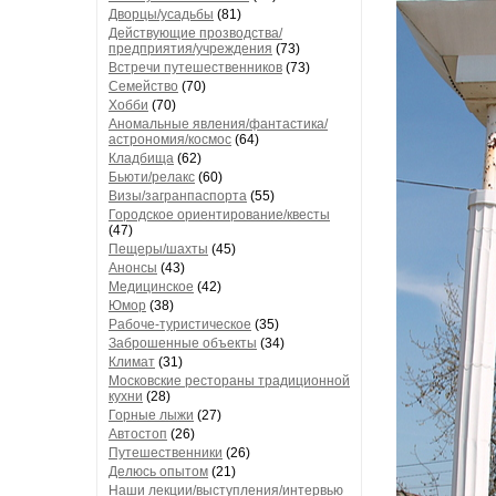
Дворцы/усадьбы
(81)
Действующие прозводства/
предприятия/учреждения
(73)
Встречи путешественников
(73)
Семейство
(70)
Хобби
(70)
Аномальные явления/фантастика/
астрономия/космос
(64)
Кладбища
(62)
Бьюти/релакс
(60)
Визы/загранпаспорта
(55)
Городское ориентирование/квесты
(47)
Пещеры/шахты
(45)
Анонсы
(43)
Медицинское
(42)
Юмор
(38)
Рабоче-туристическое
(35)
Заброшенные объекты
(34)
Климат
(31)
Московские рестораны традиционной
кухни
(28)
Горные лыжи
(27)
Автостоп
(26)
Путешественники
(26)
Делюсь опытом
(21)
Наши лекции/выступления/интервью