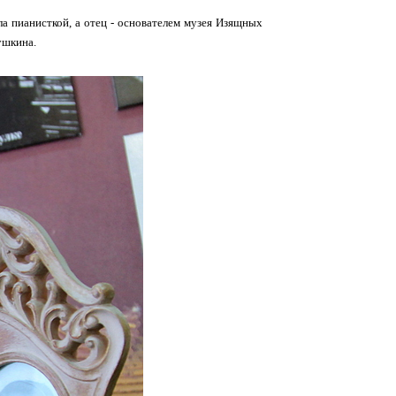
а пианисткой, а отец - основателем музея Изящных
ушкина.