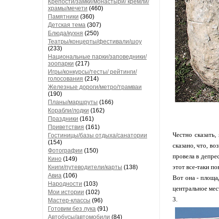
Крепости/замки/монастыри/ кремли/
храмы/мечети
(460)
Памятники
(360)
Детская тема
(307)
Блюда/кухня
(250)
Театры/концерты/фестивали/шоу
(233)
Национальные парки/заповедники/
зоопарки
(217)
Игры/конкурсы/тесты/ рейтинги/
голосования
(214)
Железные дороги/метро/трамваи
(190)
Планы/маршруты
(166)
Корабли/лодки
(162)
Праздники
(161)
Приветствия
(161)
Честно сказать,
Гостиницы/базы отдыха/санатории
(154)
сказано, что, во
Фотографии
(150)
провела в депре
Кино
(149)
этот все-таки п
Книги/путеводители/карты
(138)
Авиа
(106)
Вот она - площа
Народности
(103)
центральное мес
Мои истории
(102)
3.
Мастер-классы
(96)
Готовим без лука
(91)
Автобусы/автомобили
(84)