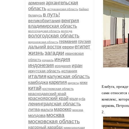
архангельская
армения
область
астраханская область
байкал
в путь!
беларусь
венгрия
великобритания
владимирская область
волгоградская область
вологда
вологодская область
германия
грузия
воронежская область
египет
дальний восток
евреи
жизнь
загадки
ивановская
индия
область
израиль
индонезия
иран
иордания
испания
иркутская область
италия
калужская область
карелия
камбоджа
кижи
карпаты
Елабуга, прежде
китай
костромская область
сами относятся 
краснодарский край
красноярский край
крым
куба
комплекс, кото
ленинградская область
церковь, Петроп
литва
марокко
мальта
мексика
2.
москва
молдова
московская область
нагорный карабах
нижегородская