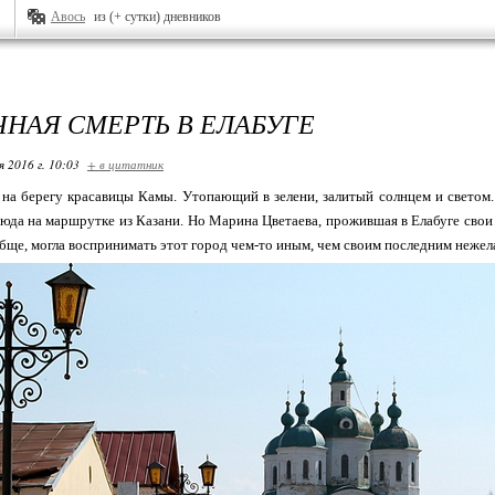
Авось
из (+ сутки) дневников
ЧНАЯ СМЕРТЬ В ЕЛАБУГЕ
я 2016 г. 10:03
+ в цитатник
д на берегу красавицы Камы. Утопающий в зелени, залитый солнцем и светом
сюда на маршрутке из Казани. Но Марина Цветаева, прожившая в Елабуге свои 
обще, могла воспринимать этот город чем-то иным, чем своим последним нежела