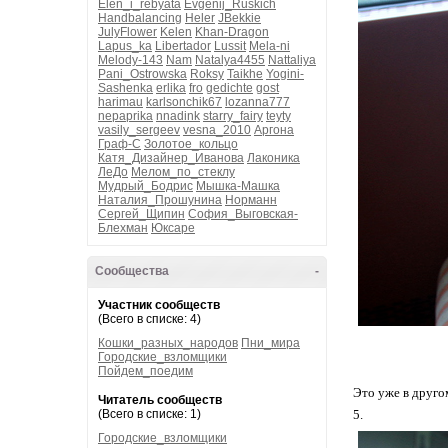
Elen_i_rebyata
Evgenij_Ruskich
Handbalancing
Heler
JBekkie
JulyFlower
Kelen
Khan-Dragon
Lapus_ka
Libertador
Lussit
Mela-ni
Melody-143
Nam
Natalya4455
Nattaliya
Pani_Ostrowska
Roksy
Taikhe
Yogini-
Sashenka
erlika
fro
gedichte
gost
harimau
karlsonchik67
lozanna777
nepaprika
nnadink
starry_fairy
teyty
vasily_sergeev
vesna_2010
Аргона
Граф-С
Золотое_кольцо
Катя_Дизайнер_Иванова
Лаконика
ЛеДо
Мелом_по_стеклу
Мудрый_Бодрис
Мышка-Машка
Наталия_Прошунина
Норманн
Сергей_Щипин
София_Выговская-
Блехман
Юксаре
Сообщества
-
Участник сообществ
(Всего в списке: 4)
Кошки_разных_народов
Пни_мира
Городские_взломщики
Пойдем_поедим
Это уже в друго
Читатель сообществ
(Всего в списке: 1)
5.
Городские_взломщики