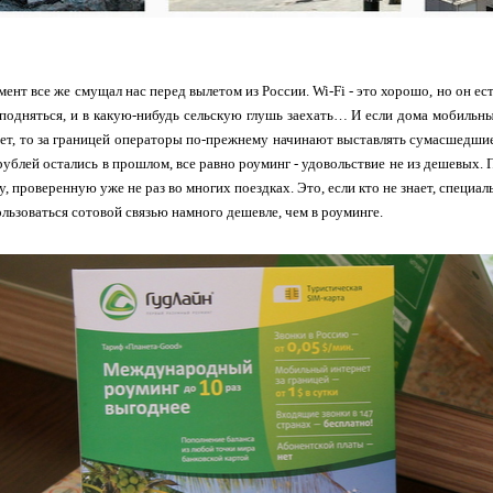
ент все же смущал нас перед вылетом из России. Wi-Fi - это хорошо, но он есть
подняться, и в какую-нибудь сельскую глушь заехать… И если дома мобильны
ает, то за границей операторы по-прежнему начинают выставлять сумасшедши
рублей остались в прошлом, все равно роуминг - удовольствие не из дешевых.
у, проверенную уже не раз во многих поездках. Это, если кто не знает, специал
ользоваться сотовой связью намного дешевле, чем в роуминге.