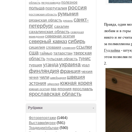
полезное
область
петрозаводск
россия
польша
португалия
румыния
ростовская область
санкт-
рязанская область
рязань
Правда, один мом
петербург
сахалин
любим и в горы 
сахалинская область
северная
северная осетия
македония
никто и не счит
сибирь
северный кавказ
за полмиллиона 
ссылки
сицилия
словакия
словения
Гудлайна
- штук
сша
тверская
татарстан
таймыр
этом позволяя п
область
тунис
тульская область
2.
украина
уганда
турция
урал
финляндия
франция
чехия
швеция
чили
чечня
швейцария
южная корея
эстония
эфиопия
япония
ярославль
ява
южная осетия
ярославская область
Рубрики
-
Фоторепортажи
(1464)
Выставки/музеи
(591)
Традиции/обычаи
(590)