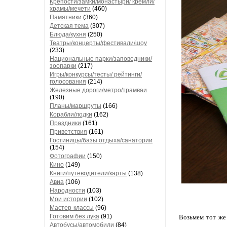
Крепости/замки/монастыри/ кремли/
храмы/мечети
(460)
Памятники
(360)
Детская тема
(307)
Блюда/кухня
(250)
Театры/концерты/фестивали/шоу
(233)
Национальные парки/заповедники/
зоопарки
(217)
Игры/конкурсы/тесты/ рейтинги/
голосования
(214)
Железные дороги/метро/трамваи
(190)
Планы/маршруты
(166)
Корабли/лодки
(162)
Праздники
(161)
Приветствия
(161)
Гостиницы/базы отдыха/санатории
(154)
Фотографии
(150)
Кино
(149)
Книги/путеводители/карты
(138)
Авиа
(106)
Народности
(103)
Мои истории
(102)
Мастер-классы
(96)
Готовим без лука
(91)
Возьмем тот же 
Автобусы/автомобили
(84)