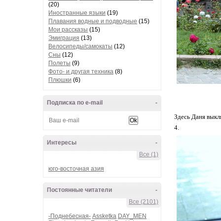
(20)
Иностранные языки
(19)
Плавания водные и подводные
(15)
Мои рассказы
(15)
Эмиграция
(13)
Велосипеды/самокаты
(12)
Сны
(12)
Полеты
(9)
Фото- и другая техника
(8)
Плюшки
(6)
Подписка по e-mail
-
Здесь Даня выкл
4.
Интересы
-
Все (1)
юго-восточная азия
Постоянные читатели
-
Все (2101)
-Поднебесная-
Assketka
DAY_MEN