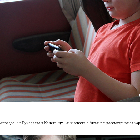
м поезде - из Бухареста в Констанцу - они вместе с Антоном рассматривают кар