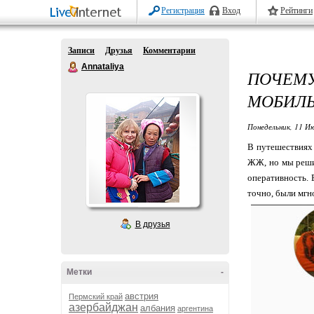
Регистрация
Вход
Рейтинги
Записи
Друзья
Комментарии
Annataliya
ПОЧЕМ
МОБИЛ
Понедельник, 11 Ию
В путешествиях 
ЖЖ, но мы решил
оперативность. 
точно, были мгн
В друзья
Метки
-
австрия
Пермский край
азербайджан
албания
аргентина