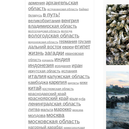
архангельская
армения
область
астраханская область
байкал
в путь!
беларусь
венгрия
великобритания
владимирская область
волгоградская область
вологда
вологодская область
германия
грузия
воронежская область
египет
дальний восток
евреи
жизнь
загадки
ивановская
индия
область
израиль
индонезия
иран
иордания
испания
иркутская область
италия
калужская область
карелия
камбоджа
кижи
карпаты
китай
костромская область
краснодарский край
красноярский край
крым
куба
ленинградская область
литва
марокко
мальта
мексика
москва
молдова
московская область
нагорный карабах
нижегородская