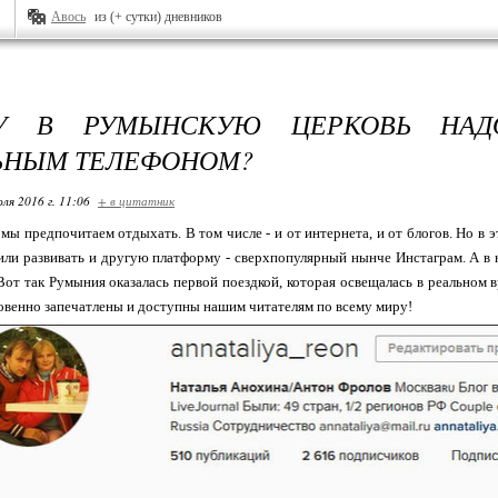
Авось
из (+ сутки) дневников
У В РУМЫНСКУЮ ЦЕРКОВЬ НАД
ЬНЫМ ТЕЛЕФОНОМ?
ля 2016 г. 11:06
+ в цитатник
мы предпочитаем отдыхать. В том числе - и от интернета, и от блогов. Но в 
и развивать и другую платформу - сверхпопулярный нынче Инстаграм. А в не
Вот так Румыния оказалась первой поездкой, которая освещалась в реальном в
овенно запечатлены и доступны нашим читателям по всему миру!