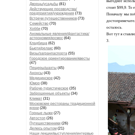
выгоднее исполь
Дворцы/усадьбы
(81)
стоит $99,9. То 
Действующие прозводства/
предприятия/учреждения
(73)
Поначалу мы поб
Встречи путешественников
(73)
достопримечате
Семейство
(70)
осталось.
Хобби
(70)
Аномальные явления/фантастика/
Вот тут я ставл
астрономия/космос
(64)
3.
Кладбища
(62)
Бьюти/релакс
(60)
Визы/загранпаспорта
(55)
Городское ориентирование/квесты
(47)
Пещеры/шахты
(45)
Анонсы
(43)
Медицинское
(42)
Юмор
(38)
Рабоче-туристическое
(35)
Заброшенные объекты
(34)
Климат
(31)
Московские рестораны традиционной
кухни
(28)
Горные лыжи
(27)
Автостоп
(26)
Путешественники
(26)
Делюсь опытом
(21)
Наши лекции/выступления/интервью