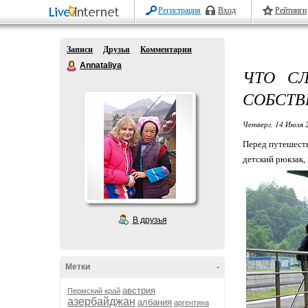
Регистрация
Вход
Рейтинги
Записи
Друзья
Комментарии
Annataliya
ЧТО С
СОБСТВ
Четверг, 14 Июля 
Перед путешеств
детский рюкзак, 
В друзья
Метки
-
австрия
Пермский край
азербайджан
албания
аргентина