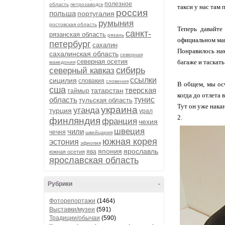
полезное
область
петрозаводск
такси у нас там 
россия
польша
португалия
румыния
ростовская область
Теперь давайте
санкт-
рязанская область
рязань
официальном маг
петербург
сахалин
Понравилось нам
сахалинская область
северная
северная осетия
багаже и таскать
македония
сибирь
северный кавказ
ссылки
сицилия
словакия
словения
В общем, мы осч
сша
тверская
татарстан
таймыр
когда до отлета 
область
тунис
тульская область
Тут он уже накан
украина
уганда
турция
урал
2.
финляндия
франция
чехия
швеция
чили
чечня
швейцария
южная корея
эстония
эфиопия
япония
ярославль
ява
южная осетия
ярославская область
Рубрики
-
Фоторепортажи
(1464)
Выставки/музеи
(591)
Традиции/обычаи
(590)