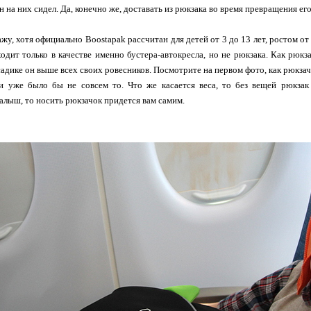
н на них сидел. Да, конечно же, доставать из рюкзака во время превращения ег
жу, хотя официально Boostapak рассчитан для детей от 3 до 13 лет, ростом от 1
одит только в качестве именно бустера-автокресла, но не рюкзака. Как рюкза
в садике он выше всех своих ровесников. Посмотрите на первом фото, как рюкза
 и уже было бы не совсем то. Что же касается веса, то без вещей рюкзак
алыш, то носить рюкзачок придется вам самим.