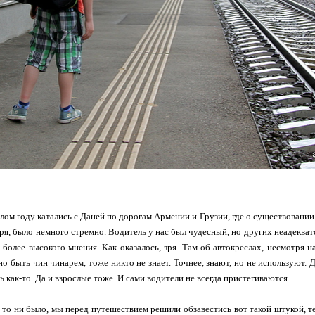
ом году катались с Даней по дорогам Армении и Грузии, где о существовании д
оря, было немного стремно. Водитель у нас был чудесный, но других неадеква
более высокого мнения. Как оказалось, зря. Там об автокреслах, несмотря н
но быть чин чинарем, тоже никто не знает. Точнее, знают, но не используют.
 как-то. Да и взрослые тоже. И сами водители не всегда пристегиваются.
 то ни было, мы перед путешествием решили обзавестись вот такой штукой, те