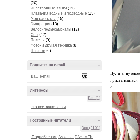
(20)
Иностранные языки
(19)
Плавания водные и подводные
(15)
Мои рассказы
(15)
Эмиграция
(13)
Велосипеды/самокаты
(12)
Сны
(12)
Полеты
(9)
Фото- и другая техника
(8)
Плюшки
(6)
Подписка по e-mail
-
Ну, а в путеше
пристегиваться.
4.
Интересы
-
Все (1)
юго-восточная азия
Постоянные читатели
-
Все (2101)
-Поднебесная-
Assketka
DAY_MEN