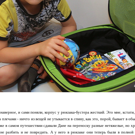
 наверное, и сами поняли, корпус у рюкзака-бустера жесткий. Это мне, кстати
а плечами - ничто из вещей не утыкается в спину, как это, порой, бывает в о
же в самом путешествии сдавали Дане на переноску разные нетяжелые, но хр
не разбить и не повредить. А у него в рюкзаке они теперь были в полной 