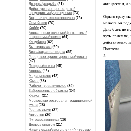
автокреслом, и о
Дворцы/усадьбы
(81)
Действующие прозводства/
предприятия/учреждения
(73)
Однако сразу ска
Встречи путешественников
(73)
Семейство
(70)
мелюзге он подх
Хобби
(70)
Дане 6 лет, но 
Аномальные явления/фантастика/
чуть помельче,
астрономия/космос
(64)
Кладбища
(62)
действительно м
Бьюти/релакс
(60)
Полетели.
Визы/загранпаспорта
(55)
3.
Городское ориентирование/квесты
(47)
Пещеры/шахты
(45)
Анонсы
(43)
Медицинское
(42)
Юмор
(38)
Рабоче-туристическое
(35)
Заброшенные объекты
(34)
Климат
(31)
Московские рестораны традиционной
кухни
(28)
Горные лыжи
(27)
Автостоп
(26)
Путешественники
(26)
Делюсь опытом
(21)
Наши лекции/выступления/интервью