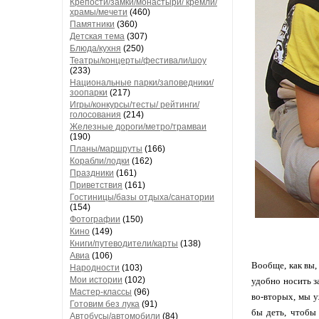
Крепости/замки/монастыри/ кремли/
храмы/мечети
(460)
Памятники
(360)
Детская тема
(307)
Блюда/кухня
(250)
Театры/концерты/фестивали/шоу
(233)
Национальные парки/заповедники/
зоопарки
(217)
Игры/конкурсы/тесты/ рейтинги/
голосования
(214)
Железные дороги/метро/трамваи
(190)
Планы/маршруты
(166)
Корабли/лодки
(162)
Праздники
(161)
Приветствия
(161)
Гостиницы/базы отдыха/санатории
(154)
Фотографии
(150)
Кино
(149)
Книги/путеводители/карты
(138)
Авиа
(106)
Вообще, как вы,
Народности
(103)
Мои истории
(102)
удобно носить з
Мастер-классы
(96)
во-вторых, мы у
Готовим без лука
(91)
бы деть, чтобы 
Автобусы/автомобили
(84)