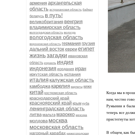
архангельская
армения
область
астраханская область
байкал
в путь!
беларусь
венгрия
великобритания
владимирская область
волгоградская область
вологда
вологодская область
германия
грузия
воронежская область
египет
дальний восток
евреи
жизнь
загадки
ивановская
индия
область
израиль
индонезия
иран
иордания
испания
иркутская область
италия
калужская область
карелия
камбоджа
кижи
карпаты
китай
Когда мы в прошл
костромская область
краснодарский край
нам, честно гов
красноярский край
крым
куба
Румынии я была 
ленинградская область
теперь все долж
литва
марокко
мальта
мексика
пристегнуты хоть
москва
молдова
московская область
В общем, как бы
нагорный карабах
нижегородская