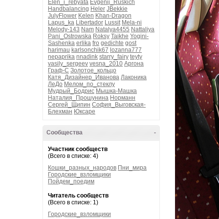
Elen_i_rebyata
Evgenij_Ruskich
Handbalancing
Heler
JBekkie
JulyFlower
Kelen
Khan-Dragon
Lapus_ka
Libertador
Lussit
Mela-ni
Melody-143
Nam
Natalya4455
Nattaliya
Pani_Ostrowska
Roksy
Taikhe
Yogini-
Sashenka
erlika
fro
gedichte
gost
harimau
karlsonchik67
lozanna777
nepaprika
nnadink
starry_fairy
teyty
vasily_sergeev
vesna_2010
Аргона
Граф-С
Золотое_кольцо
Катя_Дизайнер_Иванова
Лаконика
ЛеДо
Мелом_по_стеклу
Мудрый_Бодрис
Мышка-Машка
Наталия_Прошунина
Норманн
Сергей_Щипин
София_Выговская-
Блехман
Юксаре
Сообщества
-
Участник сообществ
(Всего в списке: 4)
Кошки_разных_народов
Пни_мира
Городские_взломщики
Пойдем_поедим
Читатель сообществ
(Всего в списке: 1)
Городские_взломщики