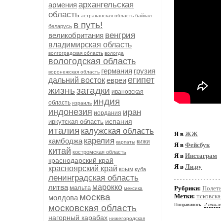
архангельская
армения
область
астраханская область
байкал
в путь!
беларусь
венгрия
великобритания
владимирская область
волгоградская область
вологда
вологодская область
германия
грузия
воронежская область
египет
дальний восток
евреи
жизнь
загадки
ивановская
индия
область
израиль
индонезия
иран
иордания
испания
иркутская область
италия
калужская область
Я в
ЖЖ
карелия
камбоджа
кижи
карпаты
Я в
Фейсбук
китай
костромская область
Я в
Инстаграм
краснодарский край
Я в
Ли.ру
красноярский край
крым
куба
ленинградская область
литва
марокко
мальта
Рубрики:
Полет
мексика
москва
Метки:
псковска
молдова
Понравилось:
2 польз
московская область
нагорный карабах
нижегородская