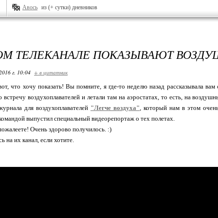
Авось
из (+ сутки) дневников
ОМ ТЕЛЕКАНАЛЕ ПОКАЗЫВАЮТ ВОЗД
2016 г. 10:04
+ в цитатник
 вот, что хочу показать! Вы помните, я где-то неделю назад рассказывала ва
стречу воздухоплавателей и летали там на аэростатах, то есть, на воздушн
журнала для воздухоплавателей
"Легче воздуха"
, который нам в этом очень
 командой выпустил специальный видеорепортаж о тех полетах.
пожалеете! Очень здорово получилось. :)
 на их канал, если хотите.