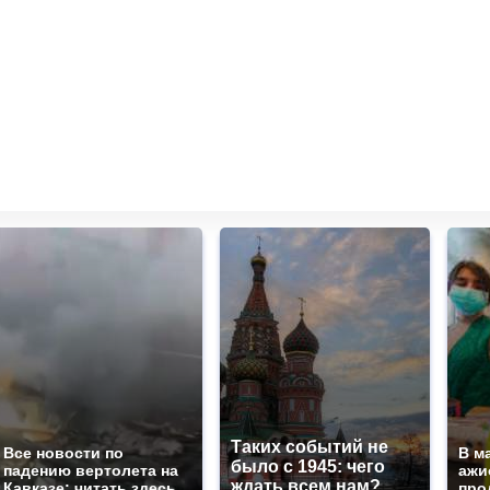
Таких событий не
Все новости по
В м
было с 1945: чего
падению вертолета на
ажи
ждать всем нам?
Кавказе: читать здесь
про