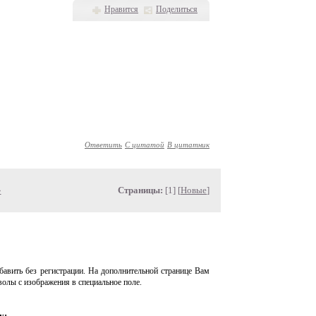
Нравится
Поделиться
Ответить
С цитатой
В цитатник
»
Страницы:
[1] [
Новые
]
авить без регистрации. На дополнительной странице Вам
волы с изображения в специальное поле.
у: