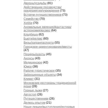
Дворцы/усадьбы
(81)
Действующие прозводства/
предприятия/учреждения
(73)
Встречи путешественников
(73)
Семейство
(70)
Хобби
(70)
Аномальные явления/фантастика/
астрономия/космос
(64)
Кладбища
(62)
Бьюти/релакс
(60)
Визы/загранпаспорта
(55)
Городское ориентирование/квесты
(47)
Пещеры/шахты
(45)
Анонсы
(43)
Медицинское
(42)
Юмор
(38)
Рабоче-туристическое
(35)
Заброшенные объекты
(34)
Климат
(31)
Московские рестораны традиционной
кухни
(28)
Горные лыжи
(27)
Автостоп
(26)
Путешественники
(26)
Делюсь опытом
(21)
Наши лекции/выступления/интервью