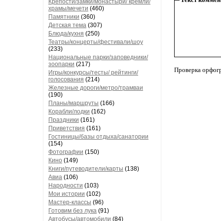
Крепости/замки/монастыри/ кремли/
храмы/мечети
(460)
Памятники
(360)
Детская тема
(307)
Блюда/кухня
(250)
Театры/концерты/фестивали/шоу
(233)
Национальные парки/заповедники/
зоопарки
(217)
Проверка орфог
Игры/конкурсы/тесты/ рейтинги/
голосования
(214)
Железные дороги/метро/трамваи
(190)
Планы/маршруты
(166)
Корабли/лодки
(162)
Праздники
(161)
Приветствия
(161)
Гостиницы/базы отдыха/санатории
(154)
Фотографии
(150)
Кино
(149)
Книги/путеводители/карты
(138)
Авиа
(106)
Народности
(103)
Мои истории
(102)
Мастер-классы
(96)
Готовим без лука
(91)
Автобусы/автомобили
(84)