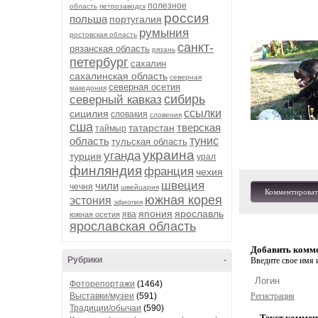
полезное
область
петрозаводск
россия
польша
португалия
румыния
ростовская область
санкт-
рязанская область
рязань
петербург
сахалин
сахалинская область
северная
северная осетия
македония
сибирь
северный кавказ
ссылки
сицилия
словакия
словения
сша
тверская
татарстан
таймыр
область
тунис
тульская область
украина
уганда
турция
урал
финляндия
франция
чехия
швеция
чили
чечня
швейцария
Комментироват
южная корея
эстония
эфиопия
япония
ярославль
ява
южная осетия
ярославская область
Добавить комм
Рубрики
-
Введите свое имя и
Фоторепортажи
(1464)
Выставки/музеи
(591)
Регистрация
Традиции/обычаи
(590)
Текст коммен