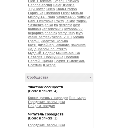
Elen_i_rebyata
Evgenij_Ruskich
Handbalancing
Heler
JBekkie
JulyFlower
Kelen
Khan-Dragon
Lapus_ka
Libertador
Lussit
Mela-ni
Melody-143
Nam
Natalya4455
Nattaliya
Pani_Ostrowska
Roksy
Taikhe
Yogini-
Sashenka
erlika
fro
gedichte
gost
harimau
karlsonchik67
lozanna777
nepaprika
nnadink
starry_fairy
teyty
vasily_sergeev
vesna_2010
Аргона
Граф-С
Золотое_кольцо
Катя_Дизайнер_Иванова
Лаконика
ЛеДо
Мелом_по_стеклу
Мудрый_Бодрис
Мышка-Машка
Наталия_Прошунина
Норманн
Сергей_Щипин
София_Выговская-
Блехман
Юксаре
Сообщества
-
Участник сообществ
(Всего в списке: 4)
Кошки_разных_народов
Пни_мира
Городские_взломщики
Пойдем_поедим
Читатель сообществ
(Всего в списке: 1)
Городские_взломщики