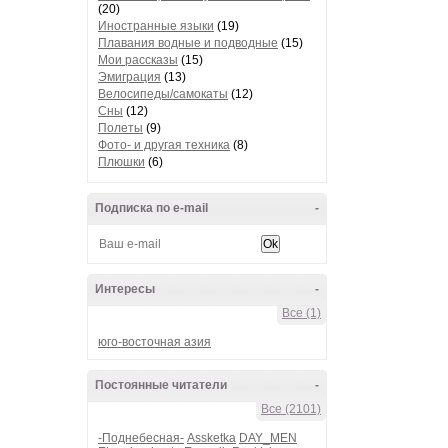
(20)
Иностранные языки
(19)
Плавания водные и подводные
(15)
Мои рассказы
(15)
Эмиграция
(13)
Велосипеды/самокаты
(12)
Сны
(12)
Полеты
(9)
Фото- и другая техника
(8)
Плюшки
(6)
Подписка по e-mail
-
Интересы
-
Все (1)
юго-восточная азия
Постоянные читатели
-
Все (2101)
-Поднебесная-
Assketka
DAY_MEN