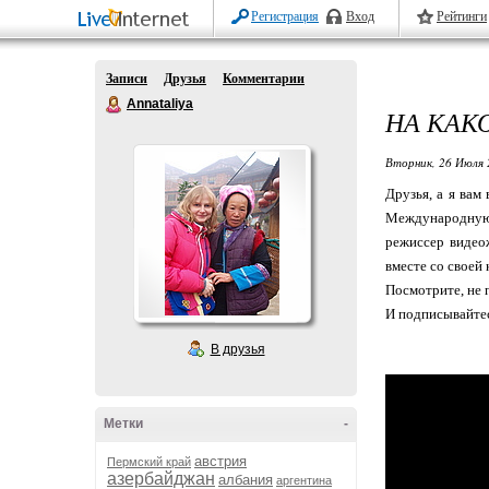
Регистрация
Вход
Рейтинги
Записи
Друзья
Комментарии
Annataliya
НА КАК
Вторник, 26 Июля 
Друзья, а я вам
Международную в
режиссер видео
вместе со своей
Посмотрите, не 
И подписывайтесь
В друзья
Метки
-
австрия
Пермский край
азербайджан
албания
аргентина