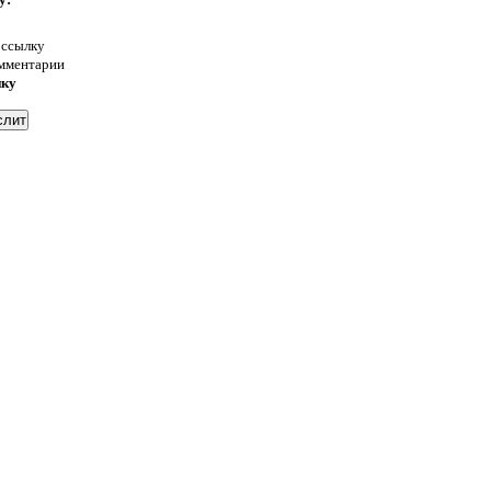
 ссылку
омментарии
нку