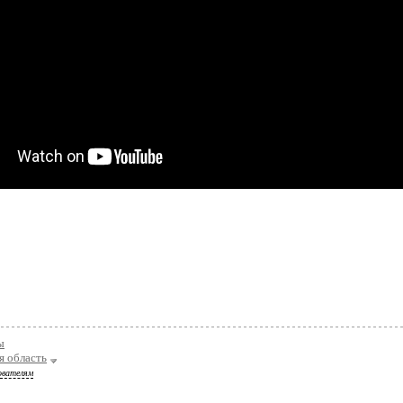
ы
я область
ователям