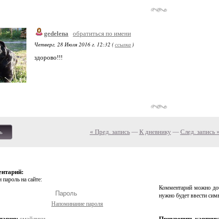
gedelena
обратиться по имени
Четверг, 28 Июля 2016 г. 12:32 (
ссылка
)
здорово!!!
« Пред. запись
—
К дневнику
—
След. запись 
ь
ентарий:
 пароль на сайте:
Комментарий можно доб
нужно будет ввести сим
Напоминание пароля
тария:
смайлики
Прикрепить картинк