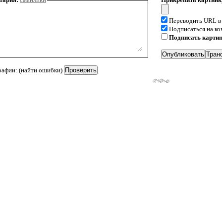
Переводить URL в
Подписаться на к
Подписать карти
рафии: (найти ошибки)