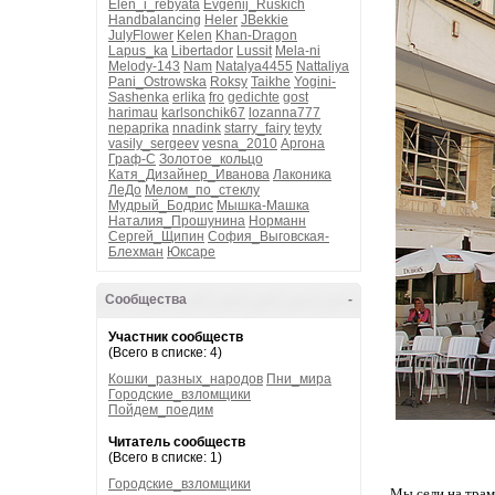
Elen_i_rebyata
Evgenij_Ruskich
Handbalancing
Heler
JBekkie
JulyFlower
Kelen
Khan-Dragon
Lapus_ka
Libertador
Lussit
Mela-ni
Melody-143
Nam
Natalya4455
Nattaliya
Pani_Ostrowska
Roksy
Taikhe
Yogini-
Sashenka
erlika
fro
gedichte
gost
harimau
karlsonchik67
lozanna777
nepaprika
nnadink
starry_fairy
teyty
vasily_sergeev
vesna_2010
Аргона
Граф-С
Золотое_кольцо
Катя_Дизайнер_Иванова
Лаконика
ЛеДо
Мелом_по_стеклу
Мудрый_Бодрис
Мышка-Машка
Наталия_Прошунина
Норманн
Сергей_Щипин
София_Выговская-
Блехман
Юксаре
Сообщества
-
Участник сообществ
(Всего в списке: 4)
Кошки_разных_народов
Пни_мира
Городские_взломщики
Пойдем_поедим
Читатель сообществ
(Всего в списке: 1)
Городские_взломщики
Мы сели на трам