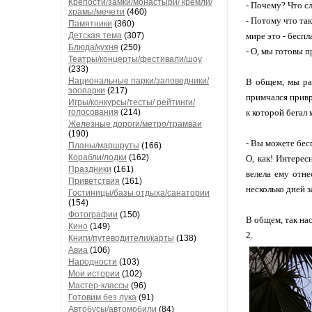
Крепости/замки/монастыри/ кремли/
- Почему? Что с
храмы/мечети
(460)
- Потому что так
Памятники
(360)
Детская тема
(307)
мире это - беспл
Блюда/кухня
(250)
- О, мы готовы п
Театры/концерты/фестивали/шоу
(233)
Национальные парки/заповедники/
В общем, мы раз
зоопарки
(217)
примчался привр
Игры/конкурсы/тесты/ рейтинги/
голосования
(214)
к которой бегал 
Железные дороги/метро/трамваи
(190)
- Вы можете бес
Планы/маршруты
(166)
Корабли/лодки
(162)
О, как! Интерес
Праздники
(161)
велела ему отне
Приветствия
(161)
несколько дней з
Гостиницы/базы отдыха/санатории
(154)
Фотографии
(150)
В общем, так на
Кино
(149)
2.
Книги/путеводители/карты
(138)
Авиа
(106)
Народности
(103)
Мои истории
(102)
Мастер-классы
(96)
Готовим без лука
(91)
Автобусы/автомобили
(84)