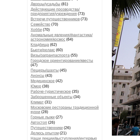
Дворцы/усадьбы
(81)
Действующие прозводства/
предприятия/учреждения
(73)
Встречи путешественников
(73)
Семейство
(70)
Хобби
(70)
Аномальные явления/фантастика/
астрономия/космос
(64)
Кладбища
(62)
Бьюти/релакс
(60)
Визы/загранпаспорта
(55)
Городское ориентирование/квесты
(47)
Пещеры/шахты
(45)
Анонсы
(43)
Медицинское
(42)
Юмор
(38)
Рабоче-туристическое
(35)
Заброшенные объекты
(34)
Климат
(31)
Московские рестораны традиционной
кухни
(28)
Горные лыжи
(27)
Автостоп
(26)
Путешественники
(26)
Делюсь опытом
(21)
Наши лекции/выступления/интервью