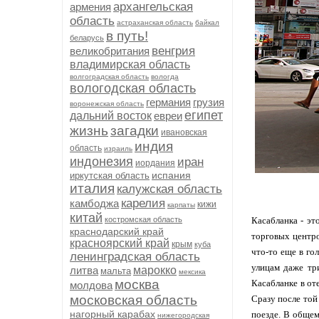
архангельская
армения
область
астраханская область
байкал
в путь!
беларусь
венгрия
великобритания
владимирская область
волгоградская область
вологда
вологодская область
германия
грузия
воронежская область
египет
дальний восток
евреи
жизнь
загадки
ивановская
индия
область
израиль
индонезия
иран
иордания
испания
иркутская область
италия
калужская область
карелия
камбоджа
кижи
карпаты
китай
костромская область
Касабланка - эт
краснодарский край
торговых центро
красноярский край
крым
куба
что-то еще в го
ленинградская область
улицам даже тр
литва
марокко
мальта
мексика
москва
Касабланке в от
молдова
московская область
Сразу после той
нагорный карабах
поезде. В общем
нижегородская