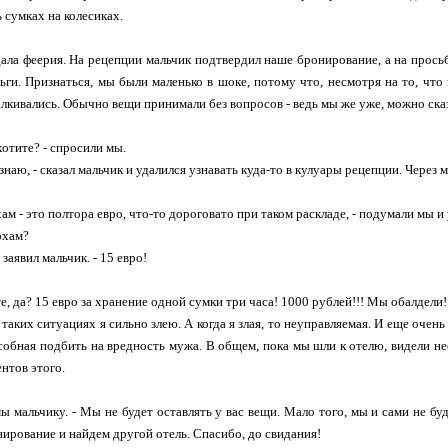
 сумках на колесиках.
ала феерия. На рецепции мальчик подтвердил наше бронирование, а на просьб
ньги. Признаться, мы были маленько в шоке, потому что, несмотря на то, что
лкивались. Обычно вещи принимали без вопросов - ведь мы же уже, можно сказ
хотите? - спросили мы.
знаю, - сказал мальчик и удалился узнавать куда-то в кулуары рецепции. Через 
ам - это полтора евро, что-то дороговато при таком раскладе, - подумали мы и
рхам?
 заявил мальчик. - 15 евро!
е, да? 15 евро за хранение одной сумки три часа! 1000 рублей!!! Мы обалдели!
 таких ситуациях я сильно злею. А когда я злая, то неуправляемая. И еще очень
особная подбить на вредность мужа. В общем, пока мы шли к отелю, видели не
нтов этого.
 мы мальчику. - Мы не будет оставлять у вас вещи. Мало того, мы и сами не б
ирование и найдем другой отель. Спасибо, до свидания!