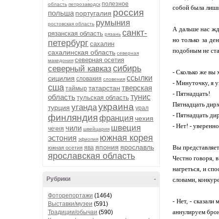
полезное
область
петрозаводск
собой была лишь
россия
польша
португалия
румыния
ростовская область
А дальше нас жд
санкт-
рязанская область
рязань
но только за де
петербург
сахалин
подобным не ста
сахалинская область
северная
северная осетия
македония
сибирь
северный кавказ
- Сколько же вы 
ссылки
сицилия
словакия
словения
- Минуточку, я у
сша
тверская
татарстан
таймыр
- Пятнадцать!
область
тунис
тульская область
Пятнадцать дирх
украина
уганда
турция
урал
- Пятнадцать ди
финляндия
франция
чехия
- Нет! - уверенно
швеция
чили
чечня
швейцария
южная корея
эстония
эфиопия
япония
ярославль
Вы представляет
ява
южная осетия
ярославская область
Честно говоря, в
нагреться, и сп
Рубрики
-
словами, конкуре
Фоторепортажи
(1464)
- Нет, - сказали
Выставки/музеи
(591)
аннулируем брон
Традиции/обычаи
(590)