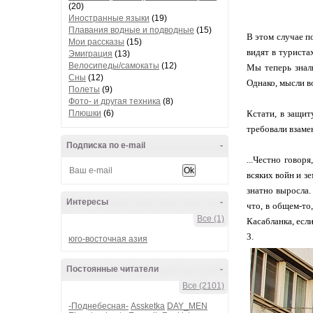
(20)
Иностранные языки
(19)
Плавания водные и подводные
(15)
В этом случае п
Мои рассказы
(15)
видят в туриста
Эмиграция
(13)
Велосипеды/самокаты
(12)
Мы теперь знали
Сны
(12)
Однако, мысли в
Полеты
(9)
Фото- и другая техника
(8)
Плюшки
(6)
Кстати, в защит
требовали взаме
Подписка по e-mail
-
...Честно говор
всяких войн и з
знатно выросла.
Интересы
-
что, в общем-то
Все (1)
Касабланка, если
3.
юго-восточная азия
Постоянные читатели
-
Все (2101)
-Поднебесная-
Assketka
DAY_MEN