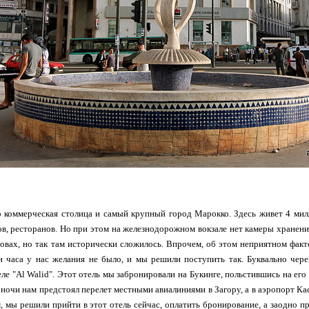
о коммерческая столица и самый крупный город Марокко. Здесь живет 4 милл
в, ресторанов. Но при этом на железнодорожном вокзале нет камеры хранения.
ловах, но так там исторически сложилось. Впрочем, об этом неприятном факт
и часа у нас желания не было, и мы решили поступить так. Буквально чер
еле "Al Walid". Этот отель мы забронировали на Букинге, польстившись на е
 ночи нам предстоял перелет местными авиалиниями в Загору, а в аэропорт К
, мы решили прийти в этот отель сейчас, оплатить бронирование, а заодно пр