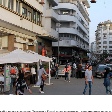
вай и поехали в центр. Трамваи в Касабланке шикарные - современные, частые