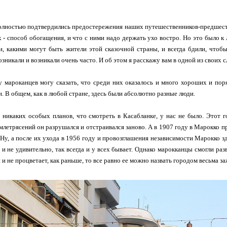
олностью подтвердились предостережения наших путешественников-предшеств
х - способ обогащения, и что с ними надо держать ухо востро. Но это было к
, какими могут быть жители этой сказочной страны, и всегда бдили, чтоб
озникали и возникали очень часто. И об этом я расскажу вам в одной из своих
у мароканцев могу сказать, что среди них оказалось и много хороших и по
н. В общем, как в любой стране, здесь были абсолютно разные люди.
я, никаких особых планов, что смотреть в Касабланке, у нас не было. Этот
емлетрясений он разрушался и отстраивался заново. А в 1907 году в Марокко 
 Ну, а после их ухода в 1956 году и провозглашения независимости Марокко з
, и не удивительно, так всегда и у всех бывает. Однако марокканцы смогли р
 и не процветает, как раньше, то все равно ее можно назвать городом весьма з