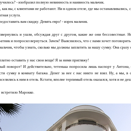
лучилось? - изобразил полную невинность и наивность мальчик.
, как вы, с клиентами не работают. Ни в одном отеле, где мы останавливались, 
атная услуга.
редоставить вам скидку. Девять евро! - изрек мальчик.
вернулись и ушли, обсуждая друг с другом, какие же они бессовестные. Н
атник и попросил вернуться. Зачем? Выяснилось, что с нами хочет поговорить х
мальчик, чтобы узнать, сколько мы должны заплатить за нашу сумку. Она сразу 
платно оставить у нас свои вещи! Я за ними пригляжу!
ный поворот! И действительно, тетенька попросила лишь паспорт у Антона, 
сти сумку в комнату багажа. Денег за нее с нас никто не взял. Ну, а мы, 
аселились к ним в отель. Кстати, вполне терпимый отель оказался, хотя и не д
с встретило Марокко.