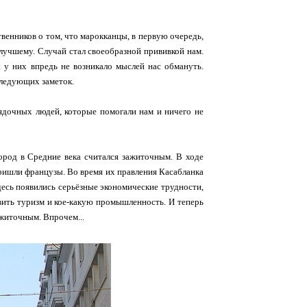
енников о том, что марокканцы, в первую очередь,
 лучшему. Случай стал своеобразной прививкой нам.
ы у них впредь не возникало мыслей нас обмануть.
 следующих заметок.
рядочных людей, которые помогали нам и ничего не
 город в Средние века считался зажиточным. В ходе
пришли французы. Во время их правления Касабланка
десь появились серьёзные экономические трудности,
азвить туризм и кое-какую промышленность. И теперь
ажиточным. Впрочем...