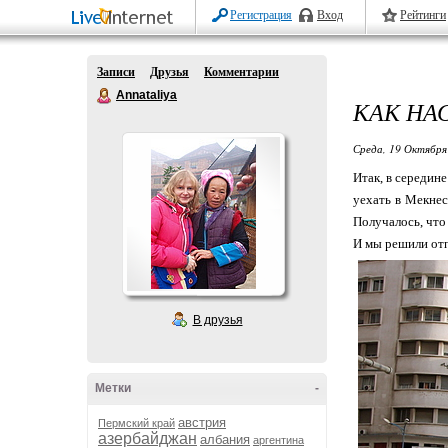
Регистрация
Вход
Рейтинги
Записи
Друзья
Комментарии
Annataliya
КАК НА
Среда, 19 Октября
Итак, в середин
уехать в Мекнес
Получалось, что
И мы решили отп
В друзья
Метки
-
австрия
Пермский край
азербайджан
албания
аргентина