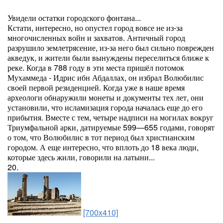
Увидели остатки городского фонтана...
Кстати, интересно, но опустел город вовсе не из-за
многочисленных войн и захватов. Античный город
разрушило землетрясение, из-за него был сильно поврежден
акведук, и жители были вынуждены переселиться ближе к
реке. Когда в 788 году в эти места пришёл потомок
Мухаммеда - Идрис ибн Абдаллах, он избрал Волюбилис
своей первой резиденцией. Когда уже в наше время
археологи обнаружили монеты и документы тех лет, они
установили, что исламизация города началась еще до его
прибытия. Вместе с тем, четыре надписи на могилах вокруг
Триумфальной арки, датируемые 599—655 годами, говорят
о том, что Волюбилис в тот период был христианским
городом. А еще интересно, что вплоть до 18 века люди,
которые здесь жили, говорили на латыни...
20.
[700x410]