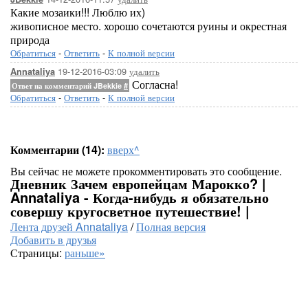
Какие мозаики!!! Люблю их)
живописное место. хорошо сочетаются руины и окрестная
природа
Обратиться
-
Ответить
-
К полной версии
19-12-2016-03:09
удалить
Annataliya
Согласна!
Ответ на комментарий JBekkie
#
Обратиться
-
Ответить
-
К полной версии
Комментарии (14):
вверх^
Вы сейчас не можете прокомментировать это сообщение.
Дневник Зачем европейцам Марокко? |
Annataliya - Когда-нибудь я обязательно
совершу кругосветное путешествие! |
Лента друзей Annataliya
/
Полная версия
Добавить в друзья
Страницы:
раньше»