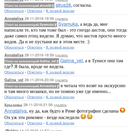
atrus28
, согласна.
Ответ на комментарий atrus28
#
Обратиться
-
Ответить
-
К полной версии
28-11-2016-19:59
удалить
Annataliya
Syamuka
, а ведь да, мне
Ответ на комментарий Syamuka
#
написали те, кто там тоже был - это гнездо аистов, они тогда
даже самих птиц видели. Я думаю, что аистов просто много
видов. Да и не пустыня же в этом месте. :)
Обратиться
-
Ответить
-
К полной версии
28-11-2016-19:59
удалить
Annataliya
Galina_vel
, а в Тунисе они там
Ответ на комментарий Galina_vel
#
где? Я была, вроде не видела.
Обратиться
-
Ответить
-
К полной версии
28-11-2016-20:06
удалить
Galina_vel
я читала что возят на экскурсию
Ответ на комментарий Annataliya
#
и там много мозаики, но не помню уже где именно...
Обратиться
-
Ответить
-
К полной версии
28-11-2016-21:56
удалить
Крыланка
Annataliya
, ну да, как будто в Риме фотографии сделаны
Ох уж эти римляне - везде наследили
Обратиться
-
Ответить
-
К полной версии
14-12-2016-11:57
удалить
JBekkie