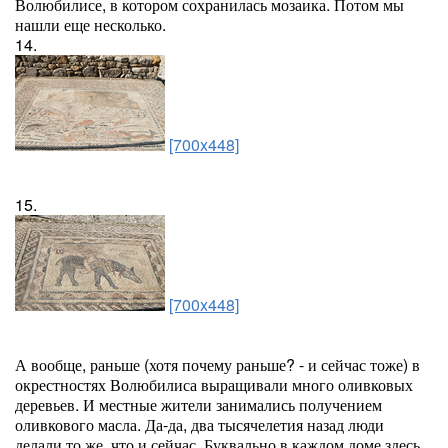
Волюбилисе, в котором сохранилась мозаика. Потом мы
нашли еще несколько.
14.
[700x448]
15.
[700x448]
А вообще, раньше (хотя почему раньше? - и сейчас тоже) в
окрестностях Волюбилиса выращивали много оливковых
деревьев. И местные жители занимались получением
оливкового масла. Да-да, два тысячелетия назад люди
делали то же, что и сейчас. Буквально в каждом доме здесь