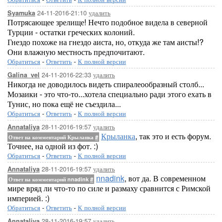
24-11-2016-21:10
удалить
Syamuka
Потрясающее зрелище! Нечто подобное видела в северной
Турции - остатки греческих колоний.
Гнездо похоже на гнездо аиста, но, откуда же там аисты!?
Они влажную местность предпочитают.
Обратиться
-
Ответить
-
К полной версии
24-11-2016-22:33
удалить
Galina_vel
Никогда не доводилось видеть спиралеообразный столб...
Мозаики - это что-то...хотела специально ради этого ехать в
Тунис, но пока ещё не съездила...
Обратиться
-
Ответить
-
К полной версии
28-11-2016-19:57
удалить
Annataliya
Крыланка
, так это и есть форум.
Ответ на комментарий Крыланка
#
Точнее, на одной из фот. :)
Обратиться
-
Ответить
-
К полной версии
28-11-2016-19:57
удалить
Annataliya
nnadink
, вот да. В современном
Ответ на комментарий nnadink
#
мире вряд ли что-то по силе и размаху сравнится с Римской
империей. :)
Обратиться
-
Ответить
-
К полной версии
28-11-2016-19:57
удалить
Annataliya