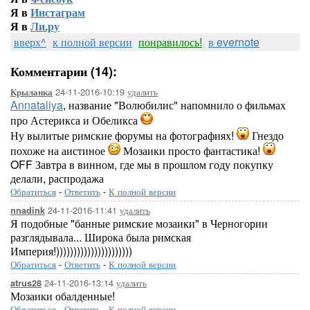
Я в
Инстаграм
Я в
Ли.ру
вверх^
к полной версии
понравилось!
в evernote
Комментарии (14):
24-11-2016-10:19
удалить
Крыланка
Annataliya
, название "Волюбилис" напомнило о фильмах
про Астерикса и Обеликса
Ну вылитые римские форумы на фотографиях!
Гнездо
похоже на аистиное
Мозаики просто фантастика!
OFF Завтра в винном, где мы в прошлом году покупку
делали, распродажа
Обратиться
-
Ответить
-
К полной версии
24-11-2016-11:41
удалить
nnadink
Я подобные "банные римские мозаики" в Черногории
разглядывала... Широка была римская
Империя!))))))))))))))))))))))
Обратиться
-
Ответить
-
К полной версии
24-11-2016-13:14
удалить
atrus28
Мозаики обалденные!
Обратиться
-
Ответить
-
К полной версии