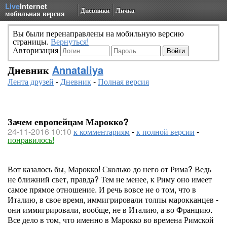
Live
Internet
Дневники
Личка
мобильная версия
Вы были перенаправлены на мобильную версию
страницы.
Вернуться!
Авторизация
Дневник
Annataliya
Лента друзей
-
Дневник
-
Полная версия
Зачем европейцам Марокко?
24-11-2016 10:10
к комментариям
-
к полной версии
-
понравилось!
Вот казалось бы, Марокко! Сколько до него от Рима? Ведь
не ближний свет, правда? Тем не менее, к Риму оно имеет
самое прямое отношение. И речь вовсе не о том, что в
Италию, в свое время, иммигрировали толпы марокканцев -
они иммигрировали, вообще, не в Италию, а во Францию.
Все дело в том, что именно в Марокко во времена Римской