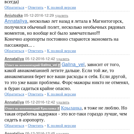
всегда)
Обратиться
-
Ответить
-
К полной версии
05-12-2016-12:29
удалить
Anjutozka
Annataliya
, несколько лет назад я летала в Магнитогорск,
получился обычный полет, несколько необычных рядовых
моментов, но вообще всё было замечательно!!!
Конечно аэропорты постоянно стараются экономить на
пассажирах... .
Обратиться
-
Ответить
-
К полной версии
05-12-2016-12:42
удалить
Annataliya
Galina_vel
, зависит от того,
Ответ на комментарий Galina_vel
#
какой авиакомпанией летите дальше. Если той же, то
авиакомпания берет все ваши расходы н себя. Если другой,
то это уже ваши проблемы. Форс-мажоры никто не отменял,
в буран садиться крайне опасно.
Обратиться
-
Ответить
-
К полной версии
05-12-2016-12:42
удалить
Annataliya
Крыланка
, я тоже не люблю. Но
Ответ на комментарий Крыланка
#
такая отработка задержки - это все-таки гораздо лучше, чем
сидеть в аэропорту.
Обратиться
-
Ответить
-
К полной версии
05-12-2016-12:45
удалить
Annataliya