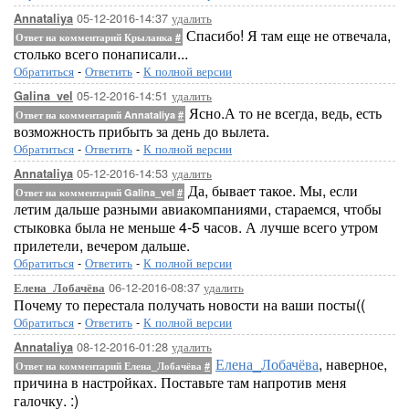
05-12-2016-14:37
удалить
Annataliya
Спасибо! Я там еще не отвечала,
Ответ на комментарий Крыланка
#
столько всего понаписали...
Обратиться
-
Ответить
-
К полной версии
05-12-2016-14:51
удалить
Galina_vel
Ясно.А то не всегда, ведь, есть
Ответ на комментарий Annataliya
#
возможность прибыть за день до вылета.
Обратиться
-
Ответить
-
К полной версии
05-12-2016-14:53
удалить
Annataliya
Да, бывает такое. Мы, если
Ответ на комментарий Galina_vel
#
летим дальше разными авиакомпаниями, стараемся, чтобы
стыковка была не меньше 4-5 часов. А лучше всего утром
прилетели, вечером дальше.
Обратиться
-
Ответить
-
К полной версии
06-12-2016-08:37
удалить
Елена_Лобачёва
Почему то перестала получать новости на ваши посты((
Обратиться
-
Ответить
-
К полной версии
08-12-2016-01:28
удалить
Annataliya
Елена_Лобачёва
, наверное,
Ответ на комментарий Елена_Лобачёва
#
причина в настройках. Поставьте там напротив меня
галочку. :)