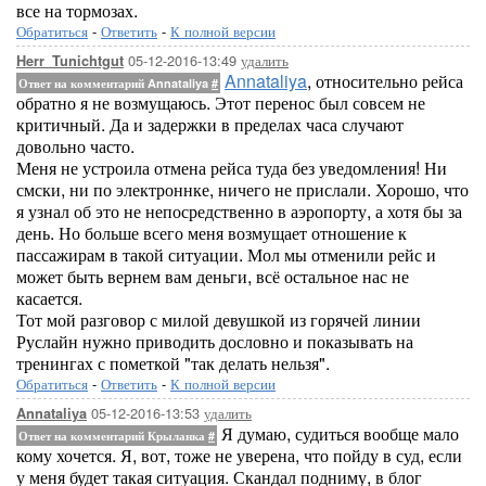
все на тормозах.
Обратиться
-
Ответить
-
К полной версии
05-12-2016-13:49
удалить
Herr_Tunichtgut
Annataliya
, относительно рейса
Ответ на комментарий Annataliya
#
обратно я не возмущаюсь. Этот перенос был совсем не
критичный. Да и задержки в пределах часа случают
довольно часто.
Меня не устроила отмена рейса туда без уведомления! Ни
смски, ни по электроннке, ничего не прислали. Хорошо, что
я узнал об это не непосредственно в аэропорту, а хотя бы за
день. Но больше всего меня возмущает отношение к
пассажирам в такой ситуации. Мол мы отменили рейс и
может быть вернем вам деньги, всё остальное нас не
касается.
Тот мой разговор с милой девушкой из горячей линии
Руслайн нужно приводить дословно и показывать на
тренингах с пометкой "так делать нельзя".
Обратиться
-
Ответить
-
К полной версии
05-12-2016-13:53
удалить
Annataliya
Я думаю, судиться вообще мало
Ответ на комментарий Крыланка
#
кому хочется. Я, вот, тоже не уверена, что пойду в суд, если
у меня будет такая ситуация. Скандал подниму, в блог