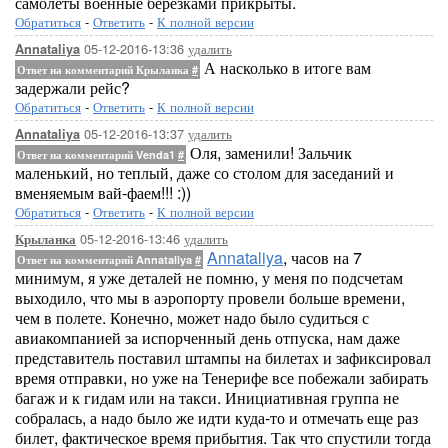
самолеты военные березками прикрыты.
Обратиться
-
Ответить
-
К полной версии
05-12-2016-13:36
удалить
Annataliya
А насколько в итоге вам
Ответ на комментарий Крыланка
#
задержали рейс?
Обратиться
-
Ответить
-
К полной версии
05-12-2016-13:37
удалить
Annataliya
Оля, заменили! Зальчик
Ответ на комментарий Venda1
#
маленький, но теплый, даже со столом для заседаний и
вменяемым вай-фаем!!! :))
Обратиться
-
Ответить
-
К полной версии
05-12-2016-13:46
удалить
Крыланка
Annataliya
, часов на 7
Ответ на комментарий Annataliya
#
минимум, я уже деталей не помню, у меня по подсчетам
выходило, что мы в аэропорту провели больше времени,
чем в полете. Конечно, может надо было судиться с
авиакомпанией за испорченный день отпуска, нам даже
представитель поставил штампы на билетах и зафиксировал
время отправки, но уже на Тенерифе все побежали забирать
багаж и к гидам или на такси. Инициативная группа не
собралась, а надо было же идти куда-то и отмечать еще раз
билет, фактическое время прибытия. Так что спустили тогда