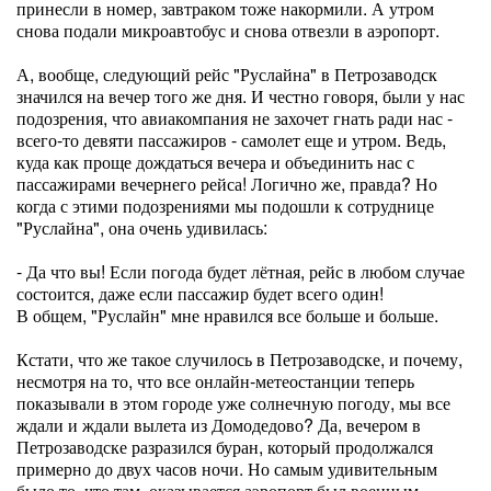
принесли в номер, завтраком тоже накормили. А утром
снова подали микроавтобус и снова отвезли в аэропорт.
А, вообще, следующий рейс "Руслайна" в Петрозаводск
значился на вечер того же дня. И честно говоря, были у нас
подозрения, что авиакомпания не захочет гнать ради нас -
всего-то девяти пассажиров - самолет еще и утром. Ведь,
куда как проще дождаться вечера и объединить нас с
пассажирами вечернего рейса! Логично же, правда? Но
когда с этими подозрениями мы подошли к сотруднице
"Руслайна", она очень удивилась:
- Да что вы! Если погода будет лётная, рейс в любом случае
состоится, даже если пассажир будет всего один!
В общем, "Руслайн" мне нравился все больше и больше.
Кстати, что же такое случилось в Петрозаводске, и почему,
несмотря на то, что все онлайн-метеостанции теперь
показывали в этом городе уже солнечную погоду, мы все
ждали и ждали вылета из Домодедово? Да, вечером в
Петрозаводске разразился буран, который продолжался
примерно до двух часов ночи. Но самым удивительным
было то, что там, оказывается аэропорт был военным,