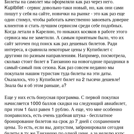
Билеты на самолет мы оформляли как раз через него.
Kupibilet - сервис довольно-таки новый, но, как они сами
пишут у себя на сайте, новички на рынке - это как раз еще
один стимул, чтобы работать качественно завоевать доверие
клиентов и стать лучшим сервисом среди себе подобных.
Когда летали в Карелию, то никаких косяков в работе этого
сервиса мы не заметили. А самым приятным было, что их
сайт заточен под поиск как раз дешевых билетов. Ради
интереса, я сравнила некоторые цены у Купибилет с
другими по разным направлениям. Например, посмотрела,
сколько стоит билет в Танзанию на новогодние праздники в
самый-самый пик сезона. Как раз совсем недавно мы
покупали нашим туристам туда билеты на эти даты.
Оказалось, что у Купибилет билет на 2 тысячи дешевле!
Знала бы я об этом раньше, а?
Еще у них есть бонусная программа. С первой покупки
начисляется 1000 баллов скидки на следующий авиабилет,
при этом 1 балл равен 1 рублю. А еще, что мне особенно
понравилось, есть очень удобная штука - бесплатное
бронирование билетов на срок до 7 дней с сохранением
цены. То есть, если вы, допустим, забронировали сегодня
билеты в ту же Танзанию по одной цене, а за неделю курс