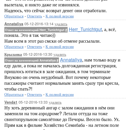
вылетала, и никто даже не извинялся.
Надеюсь, что сейчас возврат денег они отработали.
Обратиться
-
Ответить
-
К полной версии
05-12-2016-13:14
удалить
Annataliya
Herr_Tunichtgut
, а, всё,
Ответ на комментарий Herr_Tunichtgut
#
поняла. Это я так читаю))
Нам всем в этот раз смски об отмене рассылали.
Обратиться
-
Ответить
-
К полной версии
05-12-2016-13:30
удалить
Крыланка
Annataliya
, нам только воду и
Ответ на комментарий Annataliya
#
еду дали, а пока не началась долгожданная регистрация,
пришлось ютиться в зале ожидания, в том терминале
Внуково он очень неудобный. Вот почему некоторые
пассажиры считают нормальным занять сразу три кресла,
чтобы спать?!
Обратиться
-
Ответить
-
К полной версии
05-12-2016-13:33
удалить
Venda1
Ну хоть деревянный ангар с залом ожидания в нём они
заменили на том аэродроме? Летали оттуда на тоже
свинтопрульном самолётике до Печоры. Весело было. Ух.
Прям как в фильме Хозяйство Семибаба - на летном поле