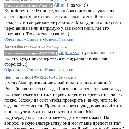
Alina_i
, да уж. :))
Ответ на комментарий Alina_i
#
Купибилет о себе пишет, что в большинстве случаев на
агрегаторах у них получается дешевле всего. Я, честно
говоря, с ними раньше не работала. Мы туристам покупали
через анивэй или напрямую у авиакомпаний, где это
возможно. Теперь еще сравню. :)
Обратиться
-
Ответить
-
К полной версии
05-12-2016-12:47
удалить
Annataliya
Anjutozka
, пусть лучше все
Ответ на комментарий Anjutozka
#
полеты будут без задержек, а все бураны обходят нас
стороной. :)
Обратиться
-
Ответить
-
К полной версии
05-12-2016-13:09
удалить
Herr_Tunichtgut
у меня был противоположный опыт с авиакомпанией
Руслайн около года назад. Примерно за день до вылета туда
получаю е-мейл о том, что рейс обратно переносится на час
позже. Захожу на сайт чтобы проверить и вижу, что рейс
туда вовсе отменен. Причем никакого уведомления об этом
я не получил. Звоню на горячую линию. Мне
подтверждают, что да отменен, да им очень жаль. На
вопрос: "какую альтернативу они могут мне предоставить"
предлагают пересадить на следующий рейс, который через 2