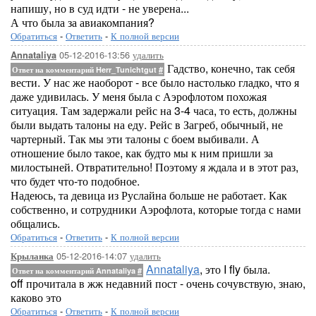
напишу, но в суд идти - не уверена...
А что была за авиакомпания?
Обратиться
-
Ответить
-
К полной версии
05-12-2016-13:56
удалить
Annataliya
Гадство, конечно, так себя
Ответ на комментарий Herr_Tunichtgut
#
вести. У нас же наоборот - все было настолько гладко, что я
даже удивилась. У меня была с Аэрофлотом похожая
ситуация. Там задержали рейс на 3-4 часа, то есть, должны
были выдать талоны на еду. Рейс в Загреб, обычный, не
чартерный. Так мы эти талоны с боем выбивали. А
отношение было такое, как будто мы к ним пришли за
милостыней. Отвратительно! Поэтому я ждала и в этот раз,
что будет что-то подобное.
Надеюсь, та девица из Руслайна больше не работает. Как
собственно, и сотрудники Аэрофлота, которые тогда с нами
общались.
Обратиться
-
Ответить
-
К полной версии
05-12-2016-14:07
удалить
Крыланка
Annataliya
, это I fly была.
Ответ на комментарий Annataliya
#
off прочитала в жж недавний пост - очень сочувствую, знаю,
каково это
Обратиться
-
Ответить
-
К полной версии