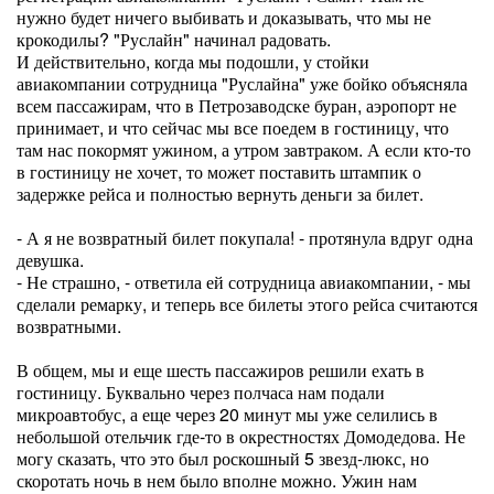
нужно будет ничего выбивать и доказывать, что мы не
крокодилы? "Руслайн" начинал радовать.
И действительно, когда мы подошли, у стойки
авиакомпании сотрудница "Руслайна" уже бойко объясняла
всем пассажирам, что в Петрозаводске буран, аэропорт не
принимает, и что сейчас мы все поедем в гостиницу, что
там нас покормят ужином, а утром завтраком. А если кто-то
в гостиницу не хочет, то может поставить штампик о
задержке рейса и полностью вернуть деньги за билет.
- А я не возвратный билет покупала! - протянула вдруг одна
девушка.
- Не страшно, - ответила ей сотрудница авиакомпании, - мы
сделали ремарку, и теперь все билеты этого рейса считаются
возвратными.
В общем, мы и еще шесть пассажиров решили ехать в
гостиницу. Буквально через полчаса нам подали
микроавтобус, а еще через 20 минут мы уже селились в
небольшой отельчик где-то в окрестностях Домодедова. Не
могу сказать, что это был роскошный 5 звезд-люкс, но
скоротать ночь в нем было вполне можно. Ужин нам