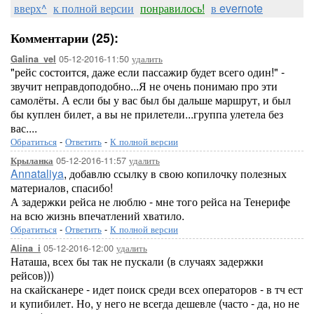
вверх^
к полной версии
понравилось!
в evernote
Комментарии (25):
05-12-2016-11:50
удалить
Galina_vel
"рейс состоится, даже если пассажир будет всего один!" -
звучит неправдоподобно...Я не очень понимаю про эти
самолёты. А если бы у вас был бы дальше маршрут, и был
бы куплен билет, а вы не прилетели...группа улетела без
вас....
Обратиться
-
Ответить
-
К полной версии
05-12-2016-11:57
удалить
Крыланка
Annataliya
, добавлю ссылку в свою копилочку полезных
материалов, спасибо!
А задержки рейса не люблю - мне того рейса на Тенерифе
на всю жизнь впечатлений хватило.
Обратиться
-
Ответить
-
К полной версии
05-12-2016-12:00
удалить
Alina_i
Наташа, всех бы так не пускали (в случаях задержки
рейсов)))
на скайсканере - идет поиск среди всех операторов - в тч ест
и купибилет. Но, у него не всегда дешевле (часто - да, но не