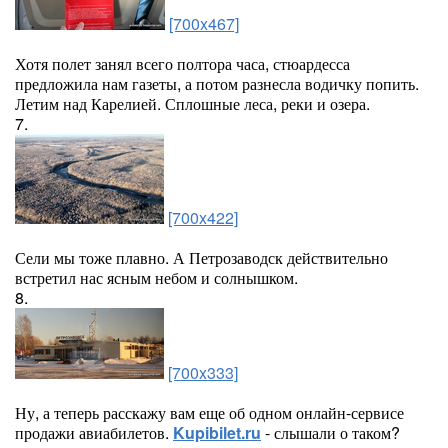
[700x467]
Хотя полет занял всего полтора часа, стюардесса
предложила нам газеты, а потом разнесла водичку попить.
Летим над Карелией. Сплошные леса, реки и озера.
7.
[700x422]
Сели мы тоже плавно. А Петрозаводск действительно
встретил нас ясным небом и солнышком.
8.
[700x333]
Ну, а теперь расскажу вам еще об одном онлайн-сервисе
продажи авиабилетов.
Kupibilet.ru
- слышали о таком?