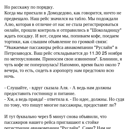
Но расскажу по порядку.
Когда мы приехали в Домодедово, как говорится, ничто не
предвещало. Наш рейс значился на табло. Мы подождали
Алю, которая в отличие от нас не стала регистрироваться
онлайн, прошли контроль и отправились в "Шоколадницу"
ждать посадку. И вот, сидим мы, попиваем кофе, поедаем
тортики, как слышим объявление по громкой связи:
"Уважаемые пассажиры рейса авиакомпании "Руслайн" в
Петрозаводск. Ваш рейс откладывается до 11.30 25 ноября
по метеоусловиям. Приносим свои извинения". Блиииин, я
чуть кофе не поперхнулась! Напомню, время было около 7
вечера, то есть, сидеть в аэропорту нам предстояло всю
ночь.
- Слушайте, - вдруг сказала Аля. - А ведь нам должны
предоставить гостиницу и питание.
- Хм, а ведь правда! - ответила я. - По идее, должны. Но судя
по тому, что пишут многие пассажиры, предоставят ли?
И тут буквально через 5 минут снова объявили, что
пассажиров нашего рейса приглашают к стойке
регистрации авиакомпании "Руслайн". Сами? Нам не