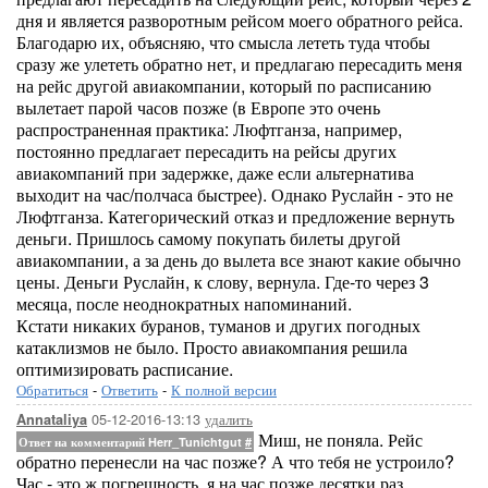
дня и является разворотным рейсом моего обратного рейса.
Благодарю их, объясняю, что смысла лететь туда чтобы
сразу же улететь обратно нет, и предлагаю пересадить меня
на рейс другой авиакомпании, который по расписанию
вылетает парой часов позже (в Европе это очень
распространенная практика: Люфтганза, например,
постоянно предлагает пересадить на рейсы других
авиакомпаний при задержке, даже если альтернатива
выходит на час/полчаса быстрее). Однако Руслайн - это не
Люфтганза. Категорический отказ и предложение вернуть
деньги. Пришлось самому покупать билеты другой
авиакомпании, а за день до вылета все знают какие обычно
цены. Деньги Руслайн, к слову, вернула. Где-то через 3
месяца, после неоднократных напоминаний.
Кстати никаких буранов, туманов и других погодных
катаклизмов не было. Просто авиакомпания решила
оптимизировать расписание.
Обратиться
-
Ответить
-
К полной версии
05-12-2016-13:13
удалить
Annataliya
Миш, не поняла. Рейс
Ответ на комментарий Herr_Tunichtgut
#
обратно перенесли на час позже? А что тебя не устроило?
Час - это ж погрешность, я на час позже десятки раз