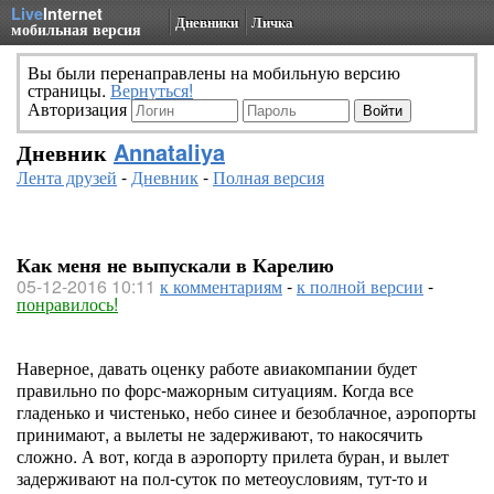
Live
Internet
Дневники
Личка
мобильная версия
Вы были перенаправлены на мобильную версию
страницы.
Вернуться!
Авторизация
Дневник
Annataliya
Лента друзей
-
Дневник
-
Полная версия
Как меня не выпускали в Карелию
05-12-2016 10:11
к комментариям
-
к полной версии
-
понравилось!
Наверное, давать оценку работе авиакомпании будет
правильно по форс-мажорным ситуациям. Когда все
гладенько и чистенько, небо синее и безоблачное, аэропорты
принимают, а вылеты не задерживают, то накосячить
сложно. А вот, когда в аэропорту прилета буран, и вылет
задерживают на пол-суток по метеоусловиям, тут-то и