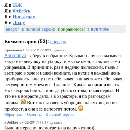
Я в
ЖЖ
Я в
Фейсбук
Я в
Инстаграм
Я в
Ли.ру
вверх^
к полной версии
понравилось!
в evernote
Комментарии (53):
вперёд»
07-02-2017-10:36
удалить
Крыланка
Annataliya
, заберу в избранное. Крылан пару раз вызывал
какую-то девушку на уборку, и мытье окон, а так мы сами
убираемся. В принципе, раз в неделю пылесосим, пыль я
вытираю в зале и нашей комнате, на кухне я каждый день
прибираюсь - она у нас небольшая, ванная тоже небольшая,
регулярно там моем все. Главное - Крылана организовать.
Но свекровь блин.... иногда убить готова, такая неряха. И
это не в возрасте дело, а в характере, я по разговорам
поняла.
Вот так вызовешь уборщика на кухню, он все
приберет, а она все испортит потом.
Обратиться
-
Ответить
-
К полной версии
07-02-2017-11:17
удалить
JBekkie
было интересно посмотреть на вашу кухню))