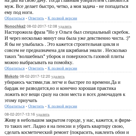
муж. Все делает быстро, четко, а моя задача - не попадаться
ему под ноги.
Обратиться
-
Ответить
-
К полной версии
08-02-2017-12:08
удалить
Nonochka2
Насторожила фраза "Но у Ольги был специальный скребок.
И через несколько минут она была уже девственно чиста. :)"
Я бы не улыбалась . Это кажется строительная цикля и
совсем не предназначена для шкрябанья эмали . Несколько
таких "волшебных" уборок и поверхность газовой плиты
можно выбрасывать на помойку.
Обратиться
-
Ответить
-
К полной версии
08-02-2017-12:20
удалить
Mokoto
убираюсь частями,так легче и быстрее по времени.Да и
бардак не разводится,но и конечно хорошая практика
ложить все вещи сразу на свои места и всех домочадцев к
этому приучать
Обратиться
-
Ответить
-
К полной версии
08-02-2017-13:16
удалить
Живу в небольшом закрытом городе, у нас, кажется, и фирм-
то таких нет. Ладно я на пенсии и убрать квартиру свою,
сделать косметический ремонт (покрасить, наклеить обои и