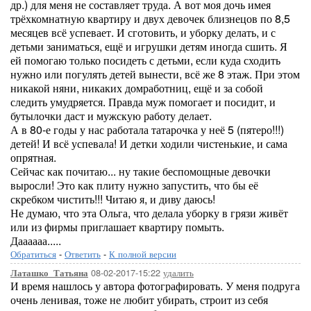
др.) для меня не составляет труда. А вот моя дочь имея
трёхкомнатную квартиру и двух девочек близнецов по 8,5
месяцев всё успевает. И сготовить, и уборку делать, и с
детьми заниматься, ещё и игрушки детям иногда сшить. Я
ей помогаю только посидеть с детьми, если куда сходить
нужно или погулять детей вынести, всё же 8 этаж. При этом
никакой няни, никаких домработниц, ещё и за собой
следить умудряется. Правда муж помогает и посидит, и
бутылочки даст и мужскую работу делает.
А в 80-е годы у нас работала татарочка у неё 5 (пятеро!!!)
детей! И всё успевала! И детки ходили чистенькие, и сама
опрятная.
Сейчас как почитаю... ну такие беспомощные девочки
выросли! Это как плиту нужно запустить, что бы её
скребком чистить!!! Читаю я, и диву даюсь!
Не думаю, что эта Ольга, что делала уборку в грязи живёт
или из фирмы приглашает квартиру помыть.
Даааааа.....
Обратиться
-
Ответить
-
К полной версии
08-02-2017-15:22
удалить
Латашко_Татьяна
И время нашлось у автора фотографировать. У меня подруга
очень ленивая, тоже не любит убирать, строит из себя