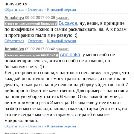
получается.
Обратиться
-
Ответить
-
К полной версии
09-02-2017-00:36
удалить
Annataliya
Bucavca
, ну, вещи, в принципе,
Ответ на комментарий Bucavca
#
по шкафчикам можно и самим раскладывать, да. А к полам
и протиранию пыли я не ревную. :)
Обратиться
-
Ответить
-
К полной версии
09-02-2017-00:42
удалить
Annataliya
Anelehka
, у меня особо не
Ответ на комментарий Anelehka
#
повыпендриваешься, хотя я и особо не драконю, по
большому счету. :))
Лен, откровенно говоря, я настолько ненавижу это дело, что
каждый день точно не смогу тратить полчаса, а если так не
делать, то как раз в конце недели на уборку уйдет где-то 5-7,
либо просто будет не качественно. Для примера - наша няня
на полную уборку тратить 6 часов. Окна зимой не моет, а
летом примерно раз в 2 месяца. И сюда еще у нее входит
разбор и мытье холодильника, глажка, стирка (если есть, но
это не всегда - мы сами стараемся стирать) и мытье
микроволновки.
Обратиться
-
Ответить
-
К полной версии
09-02-2017-00:42
удалить