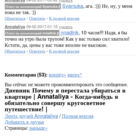
Annataliya
Syamuka
, ага. :))) Не, ну, у меня
Ответ на комментарий Syamuka
#
пока не так. :))
Обратиться
-
Ответить
-
К полной версии
09-02-2017-01:15
удалить
Annataliya
nnadink
, 10 часов!!! Надя, я бы
Ответ на комментарий nnadink
#
точно на утро была трупом! Как у вас только сил хватило!
Кстати, да, цены у вас тоже вполне не высокие.
Обратиться
-
Ответить
-
К полной версии
Комментарии (53):
вперёд»
вверх^
Вы сейчас не можете прокомментировать это сообщение.
Дневник Почему я перестала убираться в
квартире | Annataliya - Когда-нибудь я
обязательно совершу кругосветное
путешествие! |
Лента друзей Annataliya
/
Полная версия
Добавить в друзья
Страницы:
раньше»