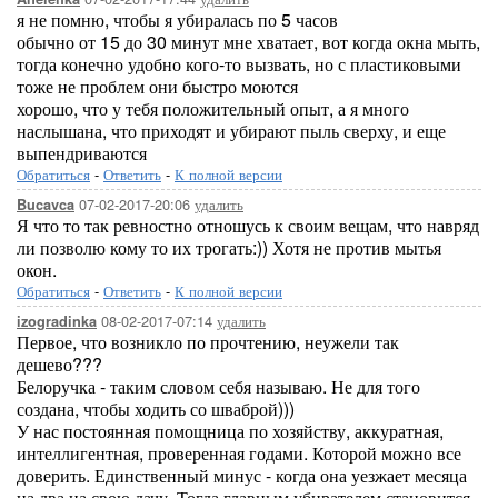
я не помню, чтобы я убиралась по 5 часов
обычно от 15 до 30 минут мне хватает, вот когда окна мыть,
тогда конечно удобно кого-то вызвать, но с пластиковыми
тоже не проблем они быстро моются
хорошо, что у тебя положительный опыт, а я много
наслышана, что приходят и убирают пыль сверху, и еще
выпендриваются
Обратиться
-
Ответить
-
К полной версии
07-02-2017-20:06
удалить
Bucavca
Я что то так ревностно отношусь к своим вещам, что навряд
ли позволю кому то их трогать:)) Хотя не против мытья
окон.
Обратиться
-
Ответить
-
К полной версии
08-02-2017-07:14
удалить
izogradinka
Первое, что возникло по прочтению, неужели так
дешево???
Белоручка - таким словом себя называю. Не для того
создана, чтобы ходить со шваброй)))
У нас постоянная помощница по хозяйству, аккуратная,
интеллигентная, проверенная годами. Которой можно все
доверить. Единственный минус - когда она уезжает месяца
на два на свою дачу. Тогда главным убирателем становится