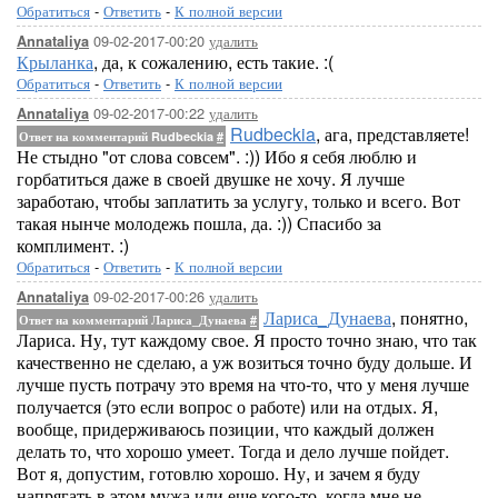
Обратиться
-
Ответить
-
К полной версии
09-02-2017-00:20
удалить
Annataliya
Крыланка
, да, к сожалению, есть такие. :(
Обратиться
-
Ответить
-
К полной версии
09-02-2017-00:22
удалить
Annataliya
Rudbeckia
, ага, представляете!
Ответ на комментарий Rudbeckia
#
Не стыдно "от слова совсем". :)) Ибо я себя люблю и
горбатиться даже в своей двушке не хочу. Я лучше
заработаю, чтобы заплатить за услугу, только и всего. Вот
такая нынче молодежь пошла, да. :)) Спасибо за
комплимент. :)
Обратиться
-
Ответить
-
К полной версии
09-02-2017-00:26
удалить
Annataliya
Лариса_Дунаева
, понятно,
Ответ на комментарий Лариса_Дунаева
#
Лариса. Ну, тут каждому свое. Я просто точно знаю, что так
качественно не сделаю, а уж возиться точно буду дольше. И
лучше пусть потрачу это время на что-то, что у меня лучше
получается (это если вопрос о работе) или на отдых. Я,
вообще, придерживаюсь позиции, что каждый должен
делать то, что хорошо умеет. Тогда и дело лучше пойдет.
Вот я, допустим, готовлю хорошо. Ну, и зачем я буду
напрягать в этом мужа или еще кого-то, когда мне не