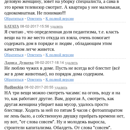
деловую женщину, зовет на уборку специалиста, а сама в
это время телевизор смотрит. А квартира у нее маленькая,
однокомнатная. Не понимаю!!!
Обратиться
-
Ответить
-
К полной версии
08-02-2017-15:56
удалить
БАТАТА
Я считаю , что определенная доля педантизма, т.е. класть
вещи на то же место откуда их взяла, очень помогает
содержать дом в порядке и людям , обладающим этим
качеством легче живется.
Обратиться
-
Ответить
-
К полной версии
08-02-2017-18:14
удалить
Лариса_Дунаева
Не люблю чужих в доме. Пусть не всегда всё блестит (всё
же в доме животные), но порядок дома содержим.
Обратиться
-
Ответить
-
К полной версии
08-02-2017-20:55
удалить
Rudbeckia
НА три вещи можно смотреть часами: на огонь, воду и на
то, как работают другие. Вам, дорогая А, смотреть, как
другая женщина убирает ваш мусор, удалось просто
блестяще. Ходить за ней по пятам 5 часов с фотоаппаратом
не лень было, а собственную двушку прибрать времени нет,
ну вот, "от слова совсем". Ну и молодежь выросла,
строители капитализма. Обалдеть. От слова "совсем".