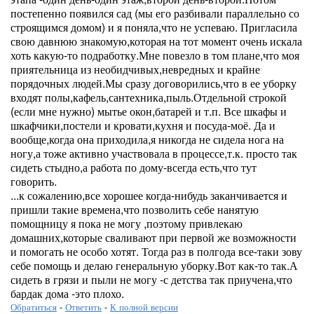
постепенно появился сад (мы его разбивали параллельно со
строящимся домом) и я поняла,что не успеваю. Пригласила
свою давнюю знакомую,которая на тот момент очень искала
хоть какую-то подработку.Мне повезло в том плане,что моя
приятельница из необидчивых,невредных и крайне
порядочных людей.Мы сразу договорились,что в ее уборку
входят полы,кафель,сантехника,пыль.Отдельной строкой
(если мне нужно) мытье окон,батарей и т.п. Все шкафы и
шкафчики,постели и кровати,кухня и посуда-моё. Да и
вообще,когда она приходила,я никогда не сидела нога на
ногу,а тоже активно участвовала в процессе,т.к. просто так
сидеть стыдно,а работа по дому-всегда есть,что тут
говорить.
...к сожалению,все хорошее когда-нибудь заканчивается и
пришли такие времена,что позволить себе нанятую
помощницу я пока не могу ,поэтому привлекаю
домашних,которые сваливают при первой же возможности
и помогать не особо хотят. Тогда раз в полгода все-таки зову
себе помощь и делаю генеральную уборку.Вот как-то так.А
сидеть в грязи и пыли не могу -с детства так приучена,что
бардак дома -это плохо.
Обратиться
-
Ответить
-
К полной версии