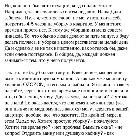
Но, конечно, бывают ситуации, когда она не может.
Например, такое случилось совсем недавно. Наша Дали
заболела. Ну, а я, честное слово, не могу позволить себе
потратить 4-5 часов на уборку в квартире. У меня этого
времени просто нет. К тому же уборщик из меня совсем
никакой. То, что обычно люди делают за пять минут, я буду
делать полчаса, и уборка в целом растянется на целый день.
Да и сделаю я ее не так качественно, как хотелось бы, даже
если очень постараюсь. В общем, да, каждый должен
заниматься тем, что у него получается.
Так что, не буду больше тянуть. Взвесив всё, мы решили
вызвать клининговую компанию. А так как уже многие тут
хвалили OZOZON, то его мы и выбрали. Я оставила заявку
на сайте, через некоторое время мне позвонили и спросили,
что, собственно, я хочу. Друзья мои, вы не знали? И я тоже
не знала! Но оказывается, что современные клинеры (так
они нынче по-модному называются) могут сделать в вашей
квартире, вообще, все, что захотите. По крайней мере, в
этом Ozozone. Хотите простую уборку? - пожалуйста!
Хотите генеральную? - нет проблем! Вымыть окна? - не
вопрос! Отдраить ванну или душевую кабину? - как