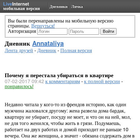
Live
Internet
Дневники
Личка
мобильная версия
Вы были перенаправлены на мобильную версию
страницы.
Вернуться!
Авторизация
Дневник
Annataliya
Лента друзей
-
Дневник
-
Полная версия
Почему я перестала убираться в квартире
07-02-2017 09:42
к комментариям
-
к полной версии
-
понравилось!
Недавно читала у кого-то из френдов историю, как один
мужчина жаловался другому: жена развела дома бардак,
квартиру не убирает, посуду не моет, и что он на ней, мол,
не для того женился, чтобы жить в грязи. Подумаешь,
работает на двух работах и домой приходит не раньше 10
вечера. Она же женщина, а значит - обязана содержать дом в