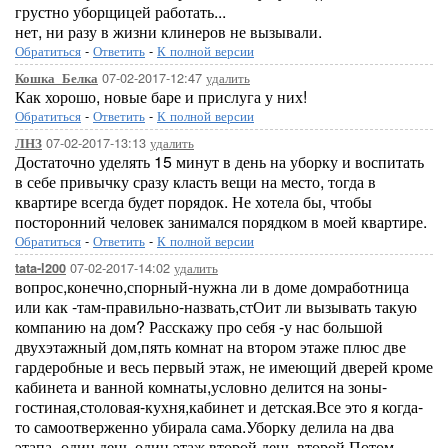
грустно уборщицей работать...
нет, ни разу в жизни клинеров не вызывали.
Обратиться
-
Ответить
-
К полной версии
07-02-2017-12:47
удалить
Кошка_Белка
Как хорошо, новые баре и прислуга у них!
Обратиться
-
Ответить
-
К полной версии
07-02-2017-13:13
удалить
ЛНЗ
Достаточно уделять 15 минут в день на уборку и воспитать
в себе привычку сразу класть вещи на место, тогда в
квартире всегда будет порядок. Не хотела бы, чтобы
посторонний человек занимался порядком в моей квартире.
Обратиться
-
Ответить
-
К полной версии
07-02-2017-14:02
удалить
tata-l200
вопрос,конечно,спорный-нужна ли в доме домработница
или как -там-правильно-назвать,стОит ли вызывать такую
компанию на дом? Расскажу про себя -у нас большой
двухэтажный дом,пять комнат на втором этаже плюс две
гардеробные и весь первый этаж, не имеющий дверей кроме
кабинета и ванной комнаты,условно делится на зоны-
гостиная,столовая-кухня,кабинет и детская.Все это я когда-
то самоотверженно убирала сама.Уборку делила на два
этапа -один день-один этаж,второй день-второй.Потом