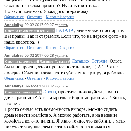
сложно и в целом приятно? Ну, а тут вот так...
Но вас я понимаю. У каждого по-разному.
Обратиться
-
Ответить
-
К полной версии
09-02-2017-00:27
удалить
Annataliya
БАТАТА
, невозможно поспорить.
Ответ на комментарий БАТАТА
#
Вы правы. Так и стараемся. Если что, то на первом фото - не
наша квартира. :)
Обратиться
-
Ответить
-
К полной версии
09-02-2017-00:28
удалить
Annataliya
Латашко_Татьяна
, Ольга
Ответ на комментарий Латашко_Татьяна
#
была не против, что я про нее пост напишу. :) А ТВ я не
смотрю. Обычно, когда кто-то убирает квартиру, я работаю.
Обратиться
-
Ответить
-
К полной версии
09-02-2017-00:32
удалить
Annataliya
Эрона
, простите, пожалуйста, а ваша
Ответ на комментарий
#
дочка работает? А та татарочка с 5 детьми работала? Боюсь,
что нет.
Просто сейчас есть возможность выбора. Можно сидеть
дома и вести хозяйство. А можно работать, а на ведение
хозяйства кого-то нанять. Я знаю точно, что работать у меня
получается лучше, чем вести хозяйство и заниматься