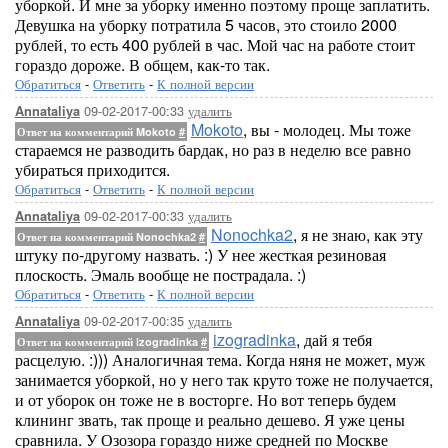
уборкой. И мне за уборку именно поэтому проще заплатить.
Девушка на уборку потратила 5 часов, это стоило 2000
рублей, то есть 400 рублей в час. Мой час на работе стоит
гораздо дороже. В общем, как-то так.
Обратиться
-
Ответить
-
К полной версии
09-02-2017-00:33
удалить
Annataliya
Mokoto
, вы - молодец. Мы тоже
Ответ на комментарий Mokoto
#
стараемся не разводить бардак, но раз в неделю все равно
убираться приходится.
Обратиться
-
Ответить
-
К полной версии
09-02-2017-00:33
удалить
Annataliya
Nonochka2
, я не знаю, как эту
Ответ на комментарий Nonochka2
#
штуку по-другому назвать. :) У нее жесткая резиновая
плоскость. Эмаль вообще не пострадала. :)
Обратиться
-
Ответить
-
К полной версии
09-02-2017-00:35
удалить
Annataliya
izogradinka
, дай я тебя
Ответ на комментарий izogradinka
#
расцелую. :))) Аналогичная тема. Когда няня не может, муж
занимается уборкой, но у него так круто тоже не получается,
и от уборок он тоже не в восторге. Но вот теперь будем
клининг звать, так проще и реально дешево. Я уже цены
сравнила. У Озозора гораздо ниже средней по Москве