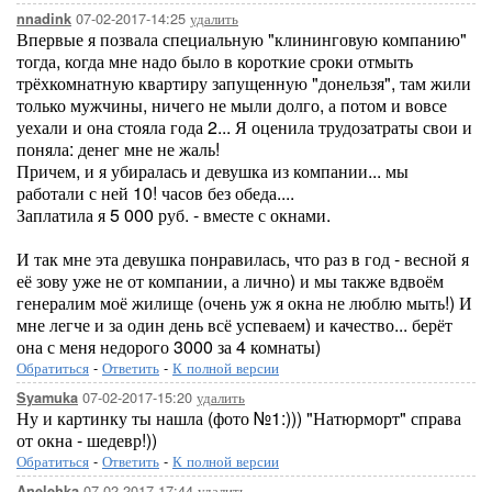
07-02-2017-14:25
удалить
nnadink
Впервые я позвала специальную "клининговую компанию"
тогда, когда мне надо было в короткие сроки отмыть
трёхкомнатную квартиру запущенную "донельзя", там жили
только мужчины, ничего не мыли долго, а потом и вовсе
уехали и она стояла года 2... Я оценила трудозатраты свои и
поняла: денег мне не жаль!
Причем, и я убиралась и девушка из компании... мы
работали с ней 10! часов без обеда....
Заплатила я 5 000 руб. - вместе с окнами.
И так мне эта девушка понравилась, что раз в год - весной я
её зову уже не от компании, а лично) и мы также вдвоём
генералим моё жилище (очень уж я окна не люблю мыть!) И
мне легче и за один день всё успеваем) и качество... берёт
она с меня недорого 3000 за 4 комнаты)
Обратиться
-
Ответить
-
К полной версии
07-02-2017-15:20
удалить
Syamuka
Ну и картинку ты нашла (фото №1:))) "Натюрморт" справа
от окна - шедевр!))
Обратиться
-
Ответить
-
К полной версии
07-02-2017-17:44
удалить
Anelehka