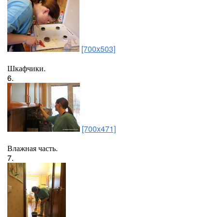
[700x503]
Шкафчики.
6.
[700x471]
Влажная часть.
7.