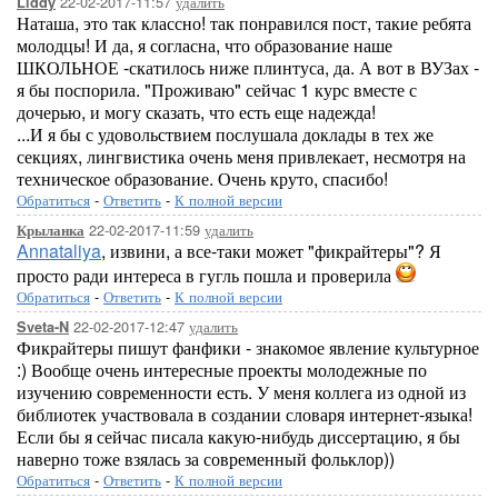
22-02-2017-11:57
удалить
Liddy
Наташа, это так классно! так понравился пост, такие ребята
молодцы! И да, я согласна, что образование наше
ШКОЛЬНОЕ -скатилось ниже плинтуса, да. А вот в ВУЗах -
я бы поспорила. "Проживаю" сейчас 1 курс вместе с
дочерью, и могу сказать, что есть еще надежда!
...И я бы с удовольствием послушала доклады в тех же
секциях, лингвистика очень меня привлекает, несмотря на
техническое образование. Очень круто, спасибо!
Обратиться
-
Ответить
-
К полной версии
22-02-2017-11:59
удалить
Крыланка
Annataliya
, извини, а все-таки может "фикрайтеры"? Я
просто ради интереса в гугль пошла и проверила
Обратиться
-
Ответить
-
К полной версии
22-02-2017-12:47
удалить
Sveta-N
Фикрайтеры пишут фанфики - знакомое явление культурное
:) Вообще очень интересные проекты молодежные по
изучению современности есть. У меня коллега из одной из
библиотек участвовала в создании словаря интернет-языка!
Если бы я сейчас писала какую-нибудь диссертацию, я бы
наверно тоже взялась за современный фольклор))
Обратиться
-
Ответить
-
К полной версии