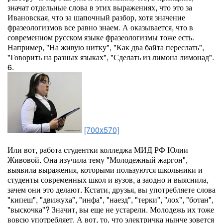
значат отдельные слова в этих выражениях, что это за
Ивановская, что за шапочный разбор, хотя значение
фразеологизмов все равно знаем. А оказывается, что в
современном русском языке фразеологизмы тоже есть.
Например, "На живую нитку", "Как два байта переслать",
"Говорить на разных языках", "Сделать из лимона лимонад".
6.
[700x570]
Или вот, работа студентки колледжа МИД РФ Юлии
Живовой. Она изучила тему "Молодежный жаргон",
выявила выражения, которыми пользуются школьники и
студенты современных школ и вузов, а заодно и выяснила,
зачем они это делают. Кстати, друзья, вы употребляете слова
"кипеш", "движуха", "инфа", "наезд", "терки", "лох", "ботан",
"выскочка"? Значит, вы еще не устарели. Молодежь их тоже
вовсю употребляет. А вот, то, что электричка нынче зовется