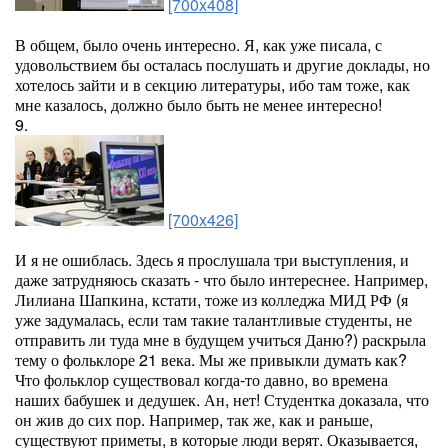
[700x408]
В общем, было очень интересно. Я, как уже писала, с
удовольствием бы осталась послушать и другие доклады, но
хотелось зайти и в секцию литературы, ибо там тоже, как
мне казалось, должно было быть не менее интересно!
9.
[700x426]
И я не ошиблась. Здесь я прослушала три выступления, и
даже затрудняюсь сказать - что было интереснее. Например,
Лилиана Шапкина, кстати, тоже из колледжа МИД РФ (я
уже задумалась, если там такие талантливые студенты, не
отправить ли туда мне в будущем учиться Даню?) раскрыла
тему о фольклоре 21 века. Мы же привыкли думать как?
Что фольклор существовал когда-то давно, во времена
наших бабушек и дедушек. Ан, нет! Студентка доказала, что
он жив до сих пор. Например, так же, как и раньше,
существуют приметы, в которые люди верят. Оказывается,