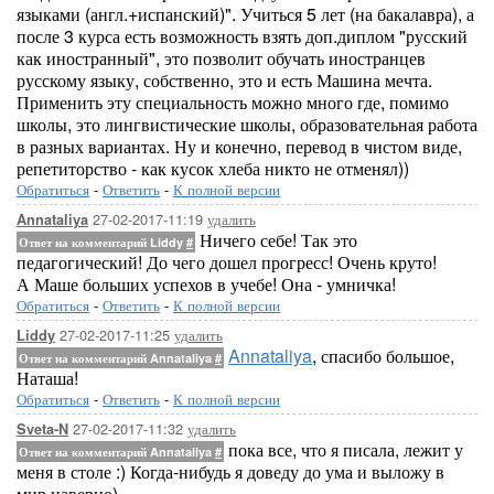
языками (англ.+испанский)". Учиться 5 лет (на бакалавра), а
после 3 курса есть возможность взять доп.диплом "русский
как иностранный", это позволит обучать иностранцев
русскому языку, собственно, это и есть Машина мечта.
Применить эту специальность можно много где, помимо
школы, это лингвистические школы, образовательная работа
в разных вариантах. Ну и конечно, перевод в чистом виде,
репетиторство - как кусок хлеба никто не отменял))
Обратиться
-
Ответить
-
К полной версии
27-02-2017-11:19
удалить
Annataliya
Ничего себе! Так это
Ответ на комментарий Liddy
#
педагогический! До чего дошел прогресс! Очень круто!
А Маше больших успехов в учебе! Она - умничка!
Обратиться
-
Ответить
-
К полной версии
27-02-2017-11:25
удалить
Liddy
Annataliya
, спасибо большое,
Ответ на комментарий Annataliya
#
Наташа!
Обратиться
-
Ответить
-
К полной версии
27-02-2017-11:32
удалить
Sveta-N
пока все, что я писала, лежит у
Ответ на комментарий Annataliya
#
меня в столе :) Когда-нибудь я доведу до ума и выложу в
мир наверно)