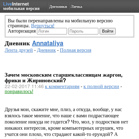
Live
Internet
Дневники
Личка
мобильная версия
Вы были перенаправлены на мобильную версию
страницы.
Вернуться!
Авторизация
Дневник
Annataliya
Лента друзей
-
Дневник
-
Полная версия
Зачем московским старшеклассницам жаргон,
фрики и Жириновский?
22-02-2017 11:46
к комментариям
-
к полной версии
-
понравилось!
Друзья мои, скажите мне, плиз, а откуда, вообще, у нас
взялось такое мнение, что наше с вами подрастающее
поколение никуда не годится? Что, мол, у подростков нет
никаких интересов, кроме компьютерных игрушек, что
учатся они плохо, что страдают какой-то ерундой? А