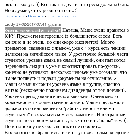
ботаны могут. :)) Все-таки и другие интересы должны быть.
Но я думаю, что у ребят они есть. :)
Обратиться
-
Ответить
-
К полной версии
27-02-2017-07:41
удалить
Liddy
Наташа, Маше очень нравится в
Ответ на комментарий Annataliya
#
КФУ. Предметы интересные (в большинстве своем. Есть
конечно и не очень, но они скоро закончатся). Много
предметов, связанных с языком, уже с 1 курса есть лекции
целиком на английском языке. У достаточно большой части
студентов уровень языка не самый лучший, они пытаются
переводить лекции в уме и конспектировать по-русски,
конечно не успевают, несколько человек уже осознали, что
им не потянуть и подали документы на отчисление. У
Маши самый высокий уровень языка в группе, спасибо
Китаю (бесконечно пожинаем дивиденды от той поездки).
Уровень преподавания в целом высокий. Очень много
возможностей в общественной жизни. Маше предложили
должность по направлению "работа с иностранными
студентами" в факультетском студ.комитете. Иностранные
студенты в основном китайцы, так что опять "наша" тема)).
По-китайски у них больше никто не говорит...
Второй язык выбрали испанский. Тут пока только введение