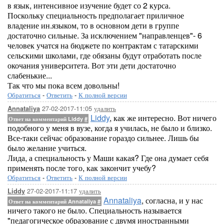
в язык, интенсивное изучение будет со 2 курса.
Поскольку специальность предполагает приличное
владение ин.языком, то в основном дети в группе
достаточно сильные. За исключением "направленцев"- 6
человек учатся на бюджете по контрактам с татарскими
сельскими школами, где обязаны будут отработать после
окочания университета. Вот эти дети достаточно
слабенькие...
Так что мы пока всем довольны!
Обратиться
-
Ответить
-
К полной версии
27-02-2017-11:05
удалить
Annataliya
Liddy
, как же интересно. Вот ничего
Ответ на комментарий Liddy
#
подобного у меня в вузе, когда я училась, не было и близко.
Все-таки сейчас образование гораздо сильнее. Лишь бы
было желание учиться.
Лида, а специальность у Маши какая? Где она думает себя
применять после того, как закончит учебу?
Обратиться
-
Ответить
-
К полной версии
27-02-2017-11:17
удалить
Liddy
Annataliya
, согласна, и у нас
Ответ на комментарий Annataliya
#
ничего такого не было. Специальность называется
"педагогическое образование с двумя иностранными