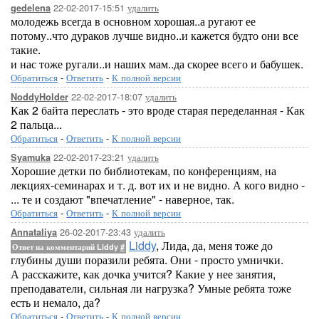
22-02-2017-15:51
удалить
gedelena
молодежь всегда в основном хорошая..а ругают ее
потому..что дураков лучше видно..и кажется будто они все
такие.
и нас тоже ругали..и наших мам..да скорее всего и бабушек.
Обратиться
-
Ответить
-
К полной версии
22-02-2017-18:07
удалить
NoddyHolder
Как 2 байта переслать - это вроде старая переделанная - Как
2 пальца...
Обратиться
-
Ответить
-
К полной версии
22-02-2017-23:21
удалить
Syamuka
Хорошие детки по библиотекам, по конференциям, на
лекциях-семинарах и т. д. вот их и не видно. А кого видно -
... те и создают "впечатление" - наверное, так.
Обратиться
-
Ответить
-
К полной версии
26-02-2017-23:43
удалить
Annataliya
Liddy
, Лида, да, меня тоже до
Ответ на комментарий Liddy
#
глубины души поразили ребята. Они - просто умнички.
А расскажите, как дочка учится? Какие у нее занятия,
преподаватели, сильная ли нагрузка? Умные ребята тоже
есть и немало, да?
Обратиться
-
Ответить
-
К полной версии