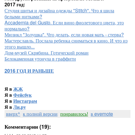
2017 год:
Студия шитья и дизайна одежды "Stitch". Что я шила
белыми нитками?
Accademia del Gusto. Если вино фиолетового цвета, это
нормально?
Мюзикл "Золушка". Что делать, если новая мать - стерва?
Мастерславль. Послала ребенка сниматься в кино. И что из
этого вышло...
Дом-музей Скрябина. Готический роман
Белокаменная утонула в граффити
2016 ГОД И РАНЬШЕ
Я в
ЖЖ
Я в
Фейсбук
Я в
Инстаграм
Я в
Ли.ру
вверх^
к полной версии
понравилось!
в evernote
Комментарии (19):