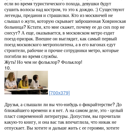
если во время туристического похода, девушки будут
сушить волосы над костром, то это к дождю. :) Существуют
легенды, предания и страшилки. Кто из москвичей не
слышал о жути, которую скрывает заброшенная Ховринская
больница? Кстати, кто мне скажет, почему ее до сих пор не
снесут? А еще, оказывается, в московском метро ездит
поезд-призрак. Внешне он выглядит, как самый первый
поезд московского метрополитена, а в его вагонах едут
строители, рабочие и прочие сотрудники метро, которые
погибли во время службы.
Жуть! Но чем не фольклор? Фольклор!
10.
[700x379]
Друзья, а слышали ли вы что-нибудь о фикрайтерстве? До
ближайшего времени и я нет. А на самом деле, это - целый
пласт современной литературы. Допустим, вы прочитали
какую-то книгу, и она вас так впечатлила, что никак не
отпускает. Вы хотите и дальше жить с ее героями, хотите