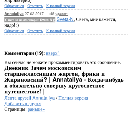
Обратиться
-
Ответить
-
К полной версии
27-02-2017-11:48
удалить
Annataliya
Sveta-N
, Света, мне кажется,
Ответ на комментарий Sveta-N
#
надо! :)
Обратиться
-
Ответить
-
К полной версии
Комментарии (19):
вверх^
Вы сейчас не можете прокомментировать это сообщение.
Дневник Зачем московским
старшеклассницам жаргон, фрики и
Жириновский? | Annataliya - Когда-нибудь
я обязательно совершу кругосветное
путешествие! |
Лента друзей Annataliya
/
Полная версия
Добавить в друзья
Страницы:
раньше»