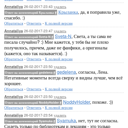
26-02-2017-23:43
удалить
Annataliya
Крыланка
, да, я поправила уже,
Ответ на комментарий Крыланка
#
спасибо. :)
Обратиться
-
Ответить
-
К полной версии
26-02-2017-23:47
удалить
Annataliya
Sveta-N
, Света, а ты сама не
Ответ на комментарий Sveta-N
#
писала случайно? :) Мне кажется, у тебя бы не плохо
получилось, причем, даже не фанфики, а оригиналы
(кажется, оно так называется). :)
Обратиться
-
Ответить
-
К полной версии
26-02-2017-23:50
удалить
Annataliya
gedelena
, согласна, Лена.
Ответ на комментарий gedelena
#
Негативные моменты всегда сверху и видны лучше, чем всё
хорошее.
Обратиться
-
Ответить
-
К полной версии
26-02-2017-23:50
удалить
Annataliya
NoddyHolder
, похоже. :))
Ответ на комментарий NoddyHolder
#
Обратиться
-
Ответить
-
К полной версии
26-02-2017-23:54
удалить
Annataliya
Syamuka
, нет, тут не согласна.
Ответ на комментарий Syamuka
#
Сидеть только по библиотекам и лекциям - это только