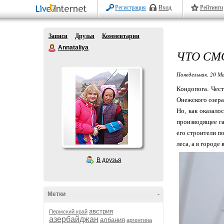
Регистрация
Вход
Рейтинги
Записи
Друзья
Комментарии
Annataliya
ЧТО СМ
Понедельник, 20 М
Кондопога. Чест
Онежского озера
Но, как оказало
производящее га
его строители п
леса, а в городе
В друзья
Метки
-
австрия
Пермский край
азербайджан
албания
аргентина