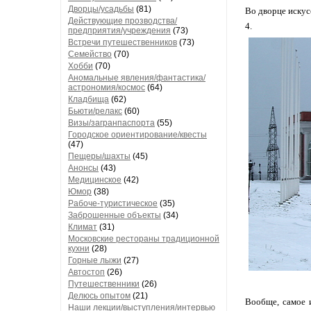
Дворцы/усадьбы
(81)
Во дворце искус
Действующие прозводства/
4.
предприятия/учреждения
(73)
Встречи путешественников
(73)
Семейство
(70)
Хобби
(70)
Аномальные явления/фантастика/
астрономия/космос
(64)
Кладбища
(62)
Бьюти/релакс
(60)
Визы/загранпаспорта
(55)
Городское ориентирование/квесты
(47)
Пещеры/шахты
(45)
Анонсы
(43)
Медицинское
(42)
Юмор
(38)
Рабоче-туристическое
(35)
Заброшенные объекты
(34)
Климат
(31)
Московские рестораны традиционной
кухни
(28)
Горные лыжи
(27)
Автостоп
(26)
Путешественники
(26)
Делюсь опытом
(21)
Вообще, самое и
Наши лекции/выступления/интервью