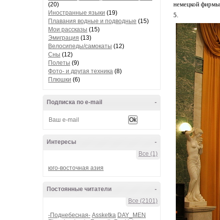
немецкой фирмы 
(20)
Иностранные языки
(19)
5.
Плавания водные и подводные
(15)
Мои рассказы
(15)
Эмиграция
(13)
Велосипеды/самокаты
(12)
Сны
(12)
Полеты
(9)
Фото- и другая техника
(8)
Плюшки
(6)
Подписка по e-mail
-
Интересы
-
Все (1)
юго-восточная азия
Постоянные читатели
-
Все (2101)
-Поднебесная-
Assketka
DAY_MEN