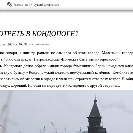
Авось
из (+ сутки) дневников
ОТРЕТЬ В КОНДОПОГЕ?
арта 2017 г. 10:19
+ в цитатник
но говоря, я никогда раньше не слышала об этом городе. Маленький город
 в 46 километрах от Петрозаводска. Что может быть там интересного?
сь, Кондопога давно обрела имидж города бумажников. Здесь находится одн
зетную бумагу - Кондопожский целлюлозно-бумажный комбинат. Комбинат воз
озаботились об экологии в городе и учли при строительстве розу ветров. В общ
 воздух хороший. Но если вы подъедете к Кондопоге с другой стороны...