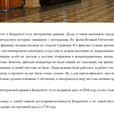
что в Кондопоге есть лютеранская церковь. Да-да, в таком маленьком город
интересную историю, связанную с лютеранами. Во время Великой Отечестве
финнами, которые воевали на стороне Германии. И в финских головах витали
 они планировали освободить от русских и делили население по национально
инципе особо не трогали, а русских отправляли в концентрационные лагеря
лии. Конечно, финские концлагеря не были такими же ужасными, как фашистс
никаких условий там тоже не было. Люди должны были работать, за работу полу
ннов, и прожить на нее было очень сложно. Ну, а для карело-финского населе
й язык сделали основным. Собственно, и лютеранскую веру им тоже активно п
 лютеранской церкви в Кондопоге, то ее воздвигли здесь в 2004 году, и она ст
асскажу о самой главной достопримечательности Кондопоги, о ее самой нас
одицы, построенной здесь в 1774 году.