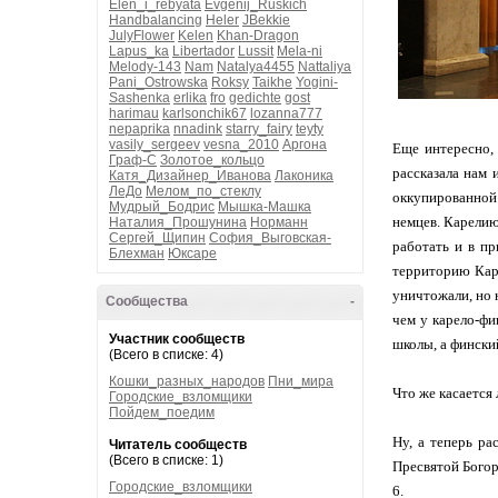
Elen_i_rebyata
Evgenij_Ruskich
Handbalancing
Heler
JBekkie
JulyFlower
Kelen
Khan-Dragon
Lapus_ka
Libertador
Lussit
Mela-ni
Melody-143
Nam
Natalya4455
Nattaliya
Pani_Ostrowska
Roksy
Taikhe
Yogini-
Sashenka
erlika
fro
gedichte
gost
harimau
karlsonchik67
lozanna777
nepaprika
nnadink
starry_fairy
teyty
vasily_sergeev
vesna_2010
Аргона
Еще интересно, 
Граф-С
Золотое_кольцо
рассказала нам 
Катя_Дизайнер_Иванова
Лаконика
ЛеДо
Мелом_по_стеклу
оккупированной 
Мудрый_Бодрис
Мышка-Машка
немцев. Карелию
Наталия_Прошунина
Норманн
Сергей_Щипин
София_Выговская-
работать и в пр
Блехман
Юксаре
территорию Каре
уничтожали, но 
Сообщества
-
чем у карело-фи
Участник сообществ
школы, а фински
(Всего в списке: 4)
Кошки_разных_народов
Пни_мира
Что же касается
Городские_взломщики
Пойдем_поедим
Ну, а теперь р
Читатель сообществ
(Всего в списке: 1)
Пресвятой Богор
Городские_взломщики
6.