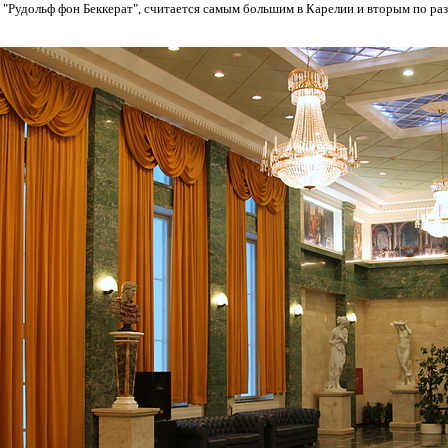
"Рудольф фон Беккерат", считается самым большим в Карелии и вторым по разм