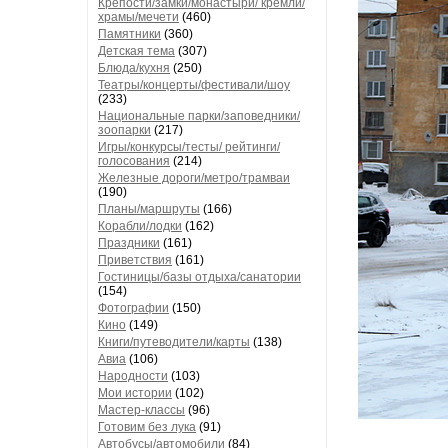
Крепости/замки/монастыри/ кремли/
храмы/мечети
(460)
Памятники
(360)
Детская тема
(307)
Блюда/кухня
(250)
Театры/концерты/фестивали/шоу
(233)
Национальные парки/заповедники/
зоопарки
(217)
Игры/конкурсы/тесты/ рейтинги/
голосования
(214)
Железные дороги/метро/трамваи
(190)
Планы/маршруты
(166)
Корабли/лодки
(162)
Праздники
(161)
Приветствия
(161)
Гостиницы/базы отдыха/санатории
(154)
Фотографии
(150)
Кино
(149)
Книги/путеводители/карты
(138)
Авиа
(106)
Народности
(103)
Мои истории
(102)
Мастер-классы
(96)
Готовим без лука
(91)
Автобусы/автомобили
(84)