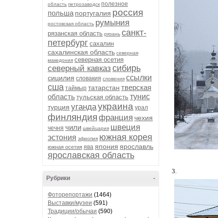
полезное
область
петрозаводск
россия
польша
португалия
румыния
ростовская область
санкт-
рязанская область
рязань
петербург
сахалин
сахалинская область
северная
северная осетия
македония
сибирь
северный кавказ
ссылки
сицилия
словакия
словения
сша
тверская
татарстан
таймыр
область
тунис
тульская область
украина
уганда
турция
урал
финляндия
франция
чехия
швеция
чили
чечня
швейцария
южная корея
эстония
эфиопия
япония
ярославль
ява
южная осетия
ярославская область
3.
Рубрики
-
Фоторепортажи
(1464)
Выставки/музеи
(591)
Традиции/обычаи
(590)