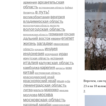
архангельская
армения
область
астраханская область
байкал
в путь!
беларусь
венгрия
великобритания
владимирская область
волгоградская область
вологда
вологодская область
германия
грузия
воронежская область
египет
дальний восток
евреи
жизнь
загадки
ивановская
индия
область
израиль
индонезия
иран
иордания
испания
иркутская область
италия
калужская область
карелия
камбоджа
кижи
карпаты
китай
костромская область
краснодарский край
красноярский край
Впрочем, сам го
крым
куба
ленинградская область
23 и на 18 коло
литва
марокко
мальта
мексика
2.
москва
молдова
московская область
нагорный карабах
нижегородская