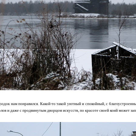
родок нам понравился. Какой-то такой уютный и спокойный, с благоустроенн
колов и даже с продвинутым дворцом искусств, по красоте своей коий может з