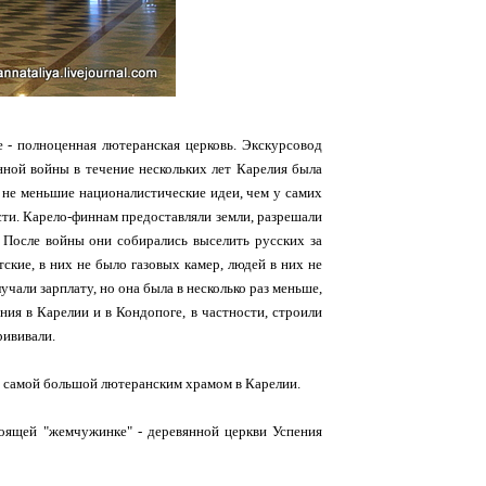
е - полноценная лютеранская церковь. Экскурсовод
нной войны в течение нескольких лет Карелия была
 не меньшие националистические идеи, чем у самих
сти. Карело-финнам предоставляли земли, разрешали
. После войны они собирались выселить русских за
кие, в них не было газовых камер, людей в них не
чали зарплату, но она была в несколько раз меньше,
ния в Карелии и в Кондопоге, в частности, строили
рививали.
ала самой большой лютеранским храмом в Карелии.
тоящей "жемчужинке" - деревянной церкви Успения