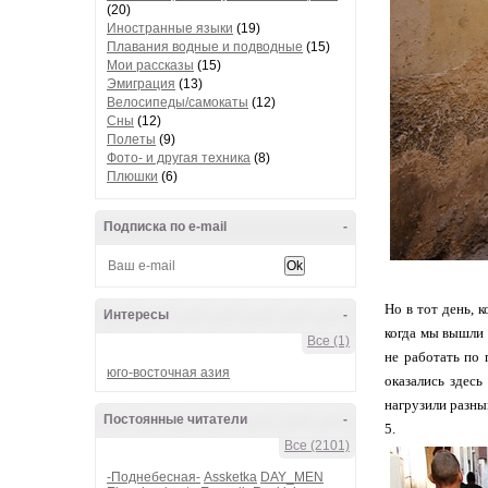
(20)
Иностранные языки
(19)
Плавания водные и подводные
(15)
Мои рассказы
(15)
Эмиграция
(13)
Велосипеды/самокаты
(12)
Сны
(12)
Полеты
(9)
Фото- и другая техника
(8)
Плюшки
(6)
Подписка по e-mail
-
Но в тот день, 
Интересы
-
когда мы вышли 
Все (1)
не работать по 
юго-восточная азия
оказались здесь
нагрузили разным
Постоянные читатели
-
5.
Все (2101)
-Поднебесная-
Assketka
DAY_MEN