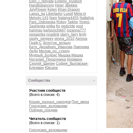
Elen_i_rebyata
Evgenij_Ruskich
Handbalancing
Heler
JBekkie
JulyFlower
Kelen
Khan-Dragon
Lapus_ka
Libertador
Lussit
Mela-ni
Melody-143
Nam
Natalya4455
Nattaliya
Pani_Ostrowska
Roksy
Taikhe
Yogini-
Sashenka
erlika
fro
gedichte
gost
harimau
karlsonchik67
lozanna777
nepaprika
nnadink
starry_fairy
teyty
vasily_sergeev
vesna_2010
Аргона
Граф-С
Золотое_кольцо
Катя_Дизайнер_Иванова
Лаконика
ЛеДо
Мелом_по_стеклу
Мудрый_Бодрис
Мышка-Машка
Наталия_Прошунина
Норманн
Сергей_Щипин
София_Выговская-
Блехман
Юксаре
Сообщества
-
Участник сообществ
(Всего в списке: 4)
Кошки_разных_народов
Пни_мира
Городские_взломщики
Пойдем_поедим
Читатель сообществ
(Всего в списке: 1)
Городские_взломщики