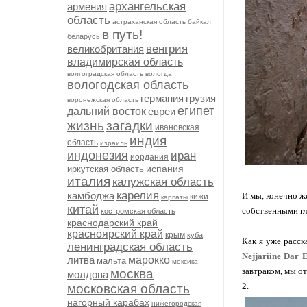
архангельская
армения
область
астраханская область
байкал
в путь!
беларусь
венгрия
великобритания
владимирская область
волгоградская область
вологда
вологодская область
германия
грузия
воронежская область
египет
дальний восток
евреи
жизнь
загадки
ивановская
индия
область
израиль
индонезия
иран
иордания
испания
иркутская область
италия
калужская область
карелия
камбоджа
И мы, конечно же
кижи
карпаты
китай
собственными гл
костромская область
краснодарский край
красноярский край
крым
куба
Как я уже расск
ленинградская область
Nejjariine Dar 
литва
марокко
мальта
мексика
завтраком, мы о
москва
молдова
2.
московская область
нагорный карабах
нижегородская