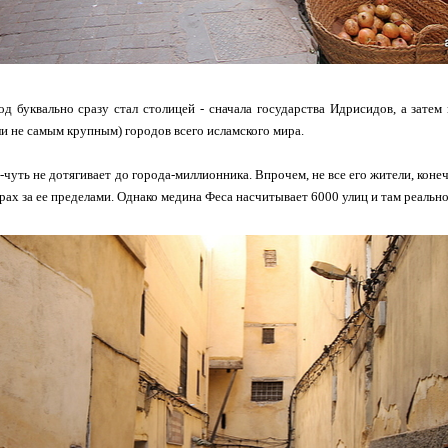
од буквально сразу стал столицей - сначала государства Идрисидов, а зате
и не самым крупным) городов всего исламского мира.
-чуть не дотягивает до города-миллионника. Впрочем, не все его жители, коне
ах за ее пределами. Однако медина Феса насчитывает 6000 улиц и там реально е