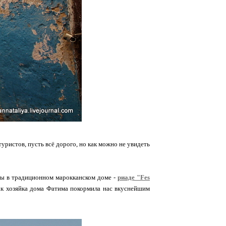
туристов, пусть всё дорого, но как можно не увидеть
ны в традиционном марокканском доме -
риаде "Fes
 как хозяйка дома Фатима покормила нас вкуснейшим