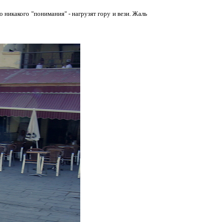
о никакого "понимания" - нагрузят гору и вези. Жаль