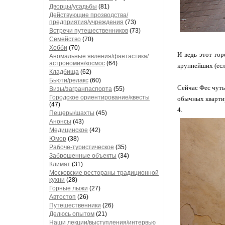
Дворцы/усадьбы
(81)
Действующие прозводства/
предприятия/учреждения
(73)
Встречи путешественников
(73)
Семейство
(70)
Хобби
(70)
И ведь этот гор
Аномальные явления/фантастика/
астрономия/космос
(64)
крупнейших (есл
Кладбища
(62)
Бьюти/релакс
(60)
Сейчас Фес чуть
Визы/загранпаспорта
(55)
Городское ориентирование/квесты
обычных квартир
(47)
4.
Пещеры/шахты
(45)
Анонсы
(43)
Медицинское
(42)
Юмор
(38)
Рабоче-туристическое
(35)
Заброшенные объекты
(34)
Климат
(31)
Московские рестораны традиционной
кухни
(28)
Горные лыжи
(27)
Автостоп
(26)
Путешественники
(26)
Делюсь опытом
(21)
Наши лекции/выступления/интервью