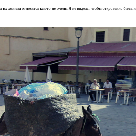
м их хозяева относятся как-то не очень. Я не видела, чтобы откровенно били, н