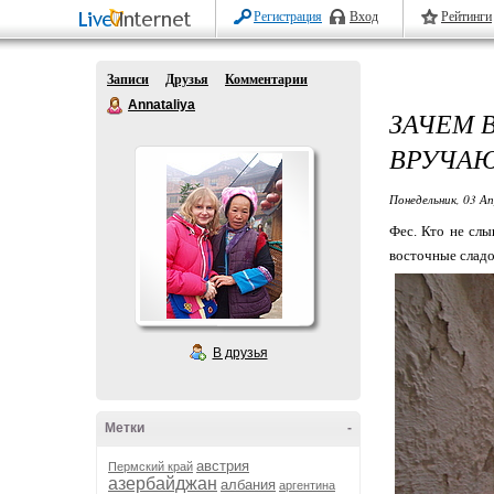
Регистрация
Вход
Рейтинги
Записи
Друзья
Комментарии
Annataliya
ЗАЧЕМ 
ВРУЧАЮ
Понедельник, 03 Ап
Фес. Кто не слы
восточные сладос
В друзья
Метки
-
австрия
Пермский край
азербайджан
албания
аргентина