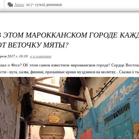
Авось
из (+ сутки) дневников
В ЭТОМ МАРОККАНСКОМ ГОРОДЕ КАЖ
Т ВЕТОЧКУ МЯТЫ?
реля 2017 г. 10:10
+ в цитатник
шал о Фесе? Об этом самом известном марокканском городе! Сердце Востока
ти - нуга, халва, финики, призывные крики муэдзинов на молитву... Сказка о ты