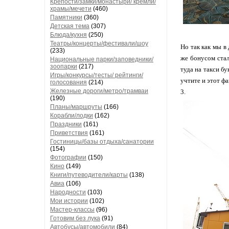
Крепости/замки/монастыри/ кремли/
храмы/мечети
(460)
Памятники
(360)
Детская тема
(307)
Блюда/кухня
(250)
Театры/концерты/фестивали/шоу
Но так как мы в
(233)
же бонусом стал
Национальные парки/заповедники/
зоопарки
(217)
туда на такси бу
Игры/конкурсы/тесты/ рейтинги/
учтите и этот фа
голосования
(214)
Железные дороги/метро/трамваи
3.
(190)
Планы/маршруты
(166)
Корабли/лодки
(162)
Праздники
(161)
Приветствия
(161)
Гостиницы/базы отдыха/санатории
(154)
Фотографии
(150)
Кино
(149)
Книги/путеводители/карты
(138)
Авиа
(106)
Народности
(103)
Мои истории
(102)
Мастер-классы
(96)
Готовим без лука
(91)
Автобусы/автомобили
(84)