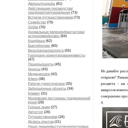
Дворцы/усадьбы
(81)
Действующие прозводства/
предприятия/учреждения
(73)
Встречи путешественников
(73)
Семейство
(70)
Хобби
(70)
Аномальные явления/фантастика/
астрономия/космос
(64)
Кладбища
(62)
Бьюти/релакс
(60)
Визы/загранпаспорта
(55)
Городское ориентирование/квесты
(47)
Пещеры/шахты
(45)
Анонсы
(43)
Но давайте расс
Медицинское
(42)
открыли? Раньше
Юмор
(38)
расцвета - аж
Рабоче-туристическое
(35)
Заброшенные объекты
(34)
микроэлелемента
Климат
(31)
совершенно проз
Московские рестораны традиционной
кухни
(28)
4.
Горные лыжи
(27)
Автостоп
(26)
Путешественники
(26)
Делюсь опытом
(21)
Наши лекции/выступления/интервью