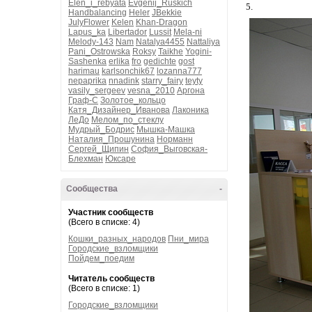
Elen_i_rebyata
Evgenij_Ruskich
5.
Handbalancing
Heler
JBekkie
JulyFlower
Kelen
Khan-Dragon
Lapus_ka
Libertador
Lussit
Mela-ni
Melody-143
Nam
Natalya4455
Nattaliya
Pani_Ostrowska
Roksy
Taikhe
Yogini-
Sashenka
erlika
fro
gedichte
gost
harimau
karlsonchik67
lozanna777
nepaprika
nnadink
starry_fairy
teyty
vasily_sergeev
vesna_2010
Аргона
Граф-С
Золотое_кольцо
Катя_Дизайнер_Иванова
Лаконика
ЛеДо
Мелом_по_стеклу
Мудрый_Бодрис
Мышка-Машка
Наталия_Прошунина
Норманн
Сергей_Щипин
София_Выговская-
Блехман
Юксаре
Сообщества
-
Участник сообществ
(Всего в списке: 4)
Кошки_разных_народов
Пни_мира
Городские_взломщики
Пойдем_поедим
Читатель сообществ
(Всего в списке: 1)
Городские_взломщики