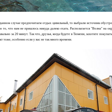
 данном случае предпочитаем отдых цивильный, то выбрали источник обустр
о то, что нам не пришлось никуда далеко ехать. Располагается "Волна" на 
квально за 20 минут. Так что, друзья, когда будете в Тюмени, захотите покупат
кт тоже, особенно если у вас не так много времени.