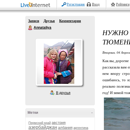
Регистрация
Вход
Рейтинги
Записи
Друзья
Комментарии
Annataliya
НУЖНО
ТЮМЕН
Вторник, 04 Апрел
Как вы, дорогие
рассказала вам 
нем впору стро
ошибаюсь, то и
реально полезна
год! И зимой то
В друзья
Метки
-
австрия
Пермский край
азербайджан
албания
аргентина