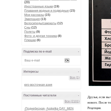
(20)
Иностранные языки
(19)
Плавания водные и подводные
(15)
Мои рассказы
(15)
Эмиграция
(13)
Велосипеды/самокаты
(12)
Сны
(12)
Полеты
(9)
Фото- и другая техника
(8)
Плюшки
(6)
Подписка по e-mail
-
Интересы
-
Все (1)
юго-восточная азия
Постоянные читатели
-
Друзья, если вы
Все (2101)
нового. После т
Рецепция.
-Поднебесная-
Assketka
DAY_MEN