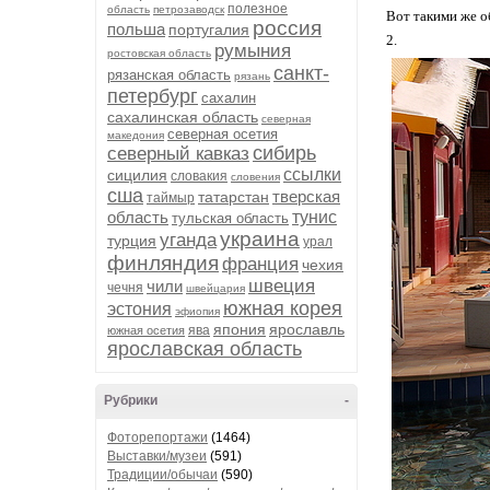
полезное
область
петрозаводск
Вот такими же об
россия
польша
португалия
2.
румыния
ростовская область
санкт-
рязанская область
рязань
петербург
сахалин
сахалинская область
северная
северная осетия
македония
сибирь
северный кавказ
ссылки
сицилия
словакия
словения
сша
тверская
татарстан
таймыр
область
тунис
тульская область
украина
уганда
турция
урал
финляндия
франция
чехия
швеция
чили
чечня
швейцария
южная корея
эстония
эфиопия
япония
ярославль
ява
южная осетия
ярославская область
Рубрики
-
Фоторепортажи
(1464)
Выставки/музеи
(591)
Традиции/обычаи
(590)