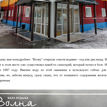
кажу вам поподробнее. "Волну" открыли совсем недавно - год или два назад. В 
 в этом месте уже существовал какой-то санаторий, который почил в бозе. 
 в 1987 году. Именно воду из этой скважины и используют сейчас для
ми, но, забегая вперед, сразу скажу, что от излишнего содержания желез
рачная.