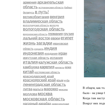
архангельская
армения
область
астраханская область
байкал
в путь!
беларусь
венгрия
великобритания
владимирская область
волгоградская область
вологда
вологодская область
германия
грузия
воронежская область
египет
дальний восток
евреи
жизнь
загадки
ивановская
индия
область
израиль
индонезия
иран
иордания
испания
иркутская область
италия
калужская область
карелия
камбоджа
кижи
карпаты
китай
костромская область
краснодарский край
красноярский край
крым
куба
ленинградская область
В общем, как то
литва
марокко
мальта
мексика
москва
было - на улице
молдова
московская область
Когда там насту
нагорный карабах
Вокруг них подн
нижегородская