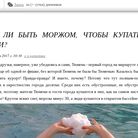
Авось
из (+ сутки) дневников
 ЛИ БЫТЬ МОРЖОМ, ЧТОБЫ КУПАТ
И?
я 2017 г. 10:30
+ в цитатник
 друзья, наверное, уже убедились и сами, Тюмень - первый город на маршруте 
еще об одной ее фишке, без которой Тюмень не была бы Тюменью. Казалось б
ить курорт! Правда-правда! И знаете, почему? Потому что тут полным-п
х в окрестностях города десятки. Среди них есть обустроенные, не обустр
я, поэтому жители Тюмени и гости города купаются в них, как на самом нас
же! Кругом лежит снег, морозы минус 30, а люди купаются в открытом бассейне