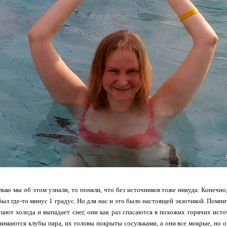
лько мы об этом узнали, то поняли, что без источников тоже никуда. Конечн
 был где-то минус 1 градус. Но для нас и это было настоящей экзотикой. Помн
пают холода и выпадает снег, они как раз спасаются в похожих горячих исто
имаются клубы пара, их головы покрыты сосульками, а они все мокрые, но оч