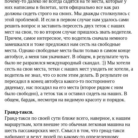
почему-то далеко не всегда садятся на те места, которые у
них написаны в билетах, хотя официально все как раз
должны сидеть строго на своих. Мы дважды столкнулись с
этой проблемой. И если в первом случае нам удалось сами
решить вопрос и заставить пересесть двух теток с наших
мест на свои, то во втором случае пришлось звать водителя.
Причем, самое интересное, что водитель сначала немного
замешкался и тоже предложил нам сесть на свободные
места. Однако свободные места были только в самом конце
автобусе, а меня там укачивает. В общем, в результате чуть
было не разразился международный скандал. :)) Мы хотели
сесть на свои места, тетки с наших мест уходить не хотели, а
водитель не знал, что со всем этим делать. В результате он
пересадил в конец автобуса какого-то постороннего
дяденьку, нас посадил на его места (второе рядом с ним
было свободно), а теток так и оставил сидеть на наших. В
общем, бардак, несмотря на видимую красоту и порядок.
Гранд-такси.
Гранд-такси по своей сути ближе всего, наверное, к нашим
маршруткам, хотя внешне это обычная легковая машина на
шесть пассажирских мест. Смысл в том, что грнад-такси
набирают и везут людей по какому-то определенному