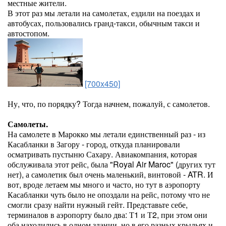
местные жители.
В этот раз мы летали на самолетах, ездили на поездах и
автобусах, пользовались гранд-такси, обычным такси и
автостопом.
[700x450]
Ну, что, по порядку? Тогда начнем, пожалуй, с самолетов.
Самолеты.
На самолете в Марокко мы летали единственный раз - из
Касабланки в Загору - город, откуда планировали
осматривать пустыню Сахару. Авиакомпания, которая
обслуживала этот рейс, была "Royal Air Maroc" (других тут
нет), а самолетик был очень маленький, винтовой - ATR. И
вот, вроде летаем мы много и часто, но тут в аэропорту
Касабланки чуть было не опоздали на рейс, потому что не
смогли сразу найти нужный гейт. Представьте себе,
терминалов в аэропорту было два: Т1 и Т2, при этом они
оба находились в одном здании, но в его разных крыльях и