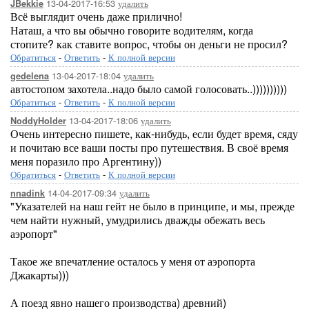
13-04-2017-16:53
удалить
JBekkie
Всё выглядит очень даже прилично!
Наташ, а что вы обычно говорите водителям, когда
стопите? как ставите вопрос, чтобы он деньги не просил?
Обратиться
-
Ответить
-
К полной версии
13-04-2017-18:04
удалить
gedelena
автостопом захотела..надо было самой голосовать..))))))))))
Обратиться
-
Ответить
-
К полной версии
13-04-2017-18:06
удалить
NoddyHolder
Очень интересно пишете, как-нибудь, если будет время, сяду
и почитаю все ваши посты про путешествия. В своё время
меня поразило про Аргентину))
Обратиться
-
Ответить
-
К полной версии
14-04-2017-09:34
удалить
nnadink
"Указателей на наш гейт не было в принципе, и мы, прежде
чем найти нужный, умудрились дважды обежать весь
аэропорт"
Такое же впечатление осталось у меня от аэропорта
Джакарты)))
А поезд явно нашего производства) древний)