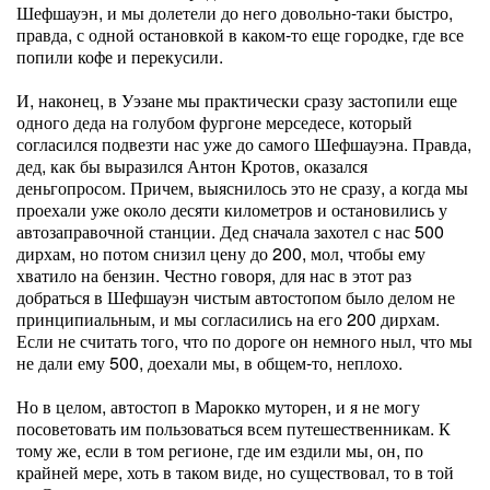
Шефшауэн, и мы долетели до него довольно-таки быстро,
правда, с одной остановкой в каком-то еще городке, где все
попили кофе и перекусили.
И, наконец, в Уэзане мы практически сразу застопили еще
одного деда на голубом фургоне мерседесе, который
согласился подвезти нас уже до самого Шефшауэна. Правда,
дед, как бы выразился Антон Кротов, оказался
деньгопросом. Причем, выяснилось это не сразу, а когда мы
проехали уже около десяти километров и остановились у
автозаправочной станции. Дед сначала захотел с нас 500
дирхам, но потом снизил цену до 200, мол, чтобы ему
хватило на бензин. Честно говоря, для нас в этот раз
добраться в Шефшауэн чистым автостопом было делом не
принципиальным, и мы согласились на его 200 дирхам.
Если не считать того, что по дороге он немного ныл, что мы
не дали ему 500, доехали мы, в общем-то, неплохо.
Но в целом, автостоп в Марокко муторен, и я не могу
посоветовать им пользоваться всем путешественникам. К
тому же, если в том регионе, где им ездили мы, он, по
крайней мере, хоть в таком виде, но существовал, то в той