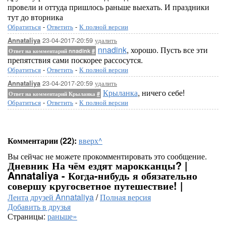
провели и оттуда пришлось раньше выехать. И праздники
тут до вторника
Обратиться
-
Ответить
-
К полной версии
23-04-2017-20:59
удалить
Annataliya
nnadink
, хорошо. Пусть все эти
Ответ на комментарий nnadink
#
препятствия сами поскорее рассосутся.
Обратиться
-
Ответить
-
К полной версии
23-04-2017-20:59
удалить
Annataliya
Крыланка
, ничего себе!
Ответ на комментарий Крыланка
#
Обратиться
-
Ответить
-
К полной версии
Комментарии (22):
вверх^
Вы сейчас не можете прокомментировать это сообщение.
Дневник На чём ездят марокканцы? |
Annataliya - Когда-нибудь я обязательно
совершу кругосветное путешествие! |
Лента друзей Annataliya
/
Полная версия
Добавить в друзья
Страницы:
раньше»