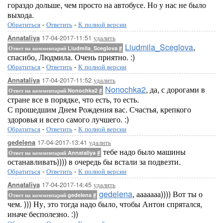
гораздо дольше, чем просто на автобусе. Но у нас не было
выхода.
Обратиться
-
Ответить
-
К полной версии
17-04-2017-11:51
удалить
Annataliya
Liudmila_Sceglova
,
Ответ на комментарий Liudmila_Sceglova
#
спасибо, Людмила. Очень приятно. :)
Обратиться
-
Ответить
-
К полной версии
17-04-2017-11:52
удалить
Annataliya
Nonochka2
, да, с дорогами в
Ответ на комментарий Nonochka2
#
стране все в порядке, что есть, то есть.
С прошедшим Днем Рождения вас. Счастья, крепкого
здоровья и всего самого лучшего. :)
Обратиться
-
Ответить
-
К полной версии
17-04-2017-13:41
удалить
gedelena
тебе надо было машины
Ответ на комментарий Annataliya
#
останавливать)))) в очередь бы встали за подвезти.
Обратиться
-
Ответить
-
К полной версии
17-04-2017-14:45
удалить
Annataliya
gedelena
, ааааааа)))) Вот ты о
Ответ на комментарий gedelena
#
чем. ))) Ну, это тогда надо было, чтобы Антон спрятался,
иначе бесполезно. :))