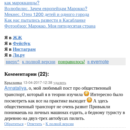
как марокканцы?
Волюбилис. Зачем европейцам Марокко?
Мекнес. Отец 1200 детей и одного города
Как нас пытались развести в Касабланке
Фотообзор: Марокко. Моя пятидесятая страна
Я в
ЖЖ
Я в
Фейсбук
Я в
Инстаграм
Я в
Ли.ру
вверх^
к полной версии
понравилось!
в evernote
Комментарии (22):
13-04-2017-12:38
удалить
Крыланка
Annataliya
, о, мой любимый пост про общественный
транспорт, который я в теории изучила
Интересно было
посмотреть как все на практике выходит
А здесь
общественный транспорт не очень развит Привыкли
понимаешь на личных машинах ездить, а бедному туристу в
деревню на двух-трех автобусах пилить.
Обратиться
-
Ответить
-
К полной версии