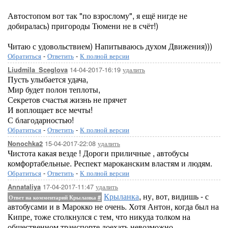
Автостопом вот так "по взрослому", я ещё нигде не
добиралась) пригороды Тюмени не в счёт!)
Читаю с удовольствием) Напитываюсь духом Движения)))
Обратиться
-
Ответить
-
К полной версии
14-04-2017-16:19
удалить
Liudmila_Sceglova
Пусть улыбается удача,
Мир будет полон теплоты,
Секретов счастья жизнь не прячет
И воплощает все мечты!
С благодарностью!
Обратиться
-
Ответить
-
К полной версии
15-04-2017-22:08
удалить
Nonochka2
Чистота какая везде ! Дороги приличные , автобусы
комфортабельные. Респект мароканским властям и людям.
Обратиться
-
Ответить
-
К полной версии
17-04-2017-11:47
удалить
Annataliya
Крыланка
, ну, вот, видишь - с
Ответ на комментарий Крыланка
#
автобусами и в Марокко не очень. Хотя Антон, когда был на
Кипре, тоже столкнулся с тем, что никуда толком на
общественном транспорте доехать невозможно.