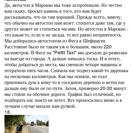
Да, автостоп в Марокко мы тоже испробовали. Но честно
вам скажу, бросьте камень в того, кто вам будет
рассказывать, что он там хороший. Прежде всего, замечу,
что обычно на автостоп нам везет: стопится даже там, где у
других может не стопиться часами. Но автостоп в Марокко -
это какая-то, если и не засада, то все равно неприятность.
Мы добирались автостопом из Феса в Шефшауэн.
Расстояние было не таким уж и большим, около 220
километров. В Фесе на "Pettit Taxi" мы доехали до развилки
на выезде из города. А дальше началась тоска. И в итоге,
чтобы добраться до места, мы сменили четыре машины и
потратили пять часов. Сначала нас подвез какой-то дяденька
на несколько километров. Как мы поняли, он ехал
принимать душ к кому-то в соседнюю деревню и везти нас
дальше ему было не по пути. Затем, примерно 20-30 минут
мы стояли на обочине дороги. Трафик был отличный, но
подбирать нас никто не хотел. Все проносились мимо и в
лучшем случае махали нам ручкой.
18.