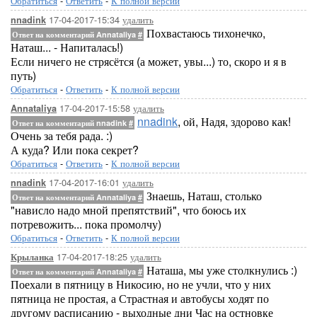
Обратиться
-
Ответить
-
К полной версии
17-04-2017-15:34
удалить
nnadink
Похвастаюсь тихонечко,
Ответ на комментарий Annataliya
#
Наташ... - Напиталась!)
Если ничего не стрясётся (а может, увы...) то, скоро и я в
путь)
Обратиться
-
Ответить
-
К полной версии
17-04-2017-15:58
удалить
Annataliya
nnadink
, ой, Надя, здорово как!
Ответ на комментарий nnadink
#
Очень за тебя рада. :)
А куда? Или пока секрет?
Обратиться
-
Ответить
-
К полной версии
17-04-2017-16:01
удалить
nnadink
Знаешь, Наташ, столько
Ответ на комментарий Annataliya
#
"нависло надо мной препятствий", что боюсь их
потревожить... пока промолчу)
Обратиться
-
Ответить
-
К полной версии
17-04-2017-18:25
удалить
Крыланка
Наташа, мы уже столкнулись :)
Ответ на комментарий Annataliya
#
Поехали в пятницу в Никосию, но не учли, что у них
пятница не простая, а Страстная и автобусы ходят по
другому расписанию - выходные дни Час на остновке