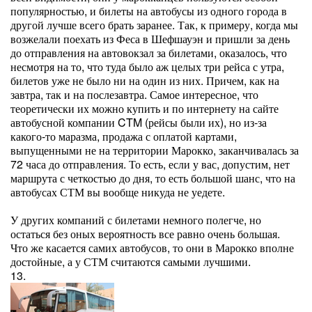
популярностью, и билеты на автобусы из одного города в
другой лучше всего брать заранее. Так, к примеру, когда мы
возжелали поехать из Феса в Шефшауэн и пришли за день
до отправления на автовокзал за билетами, оказалось, что
несмотря на то, что туда было аж целых три рейса с утра,
билетов уже не было ни на один из них. Причем, как на
завтра, так и на послезавтра. Самое интересное, что
теоретически их можно купить и по интернету на сайте
автобусной компании CTM (рейсы были их), но из-за
какого-то маразма, продажа с оплатой картами,
выпущенными не на территории Марокко, заканчивалась за
72 часа до отправления. То есть, если у вас, допустим, нет
маршрута с четкостью до дня, то есть большой шанс, что на
автобусах СТМ вы вообще никуда не уедете.
У других компаний с билетами немного полегче, но
остаться без оных вероятность все равно очень большая.
Что же касается самих автобусов, то они в Марокко вполне
достойные, а у СТМ считаются самыми лучшими.
13.