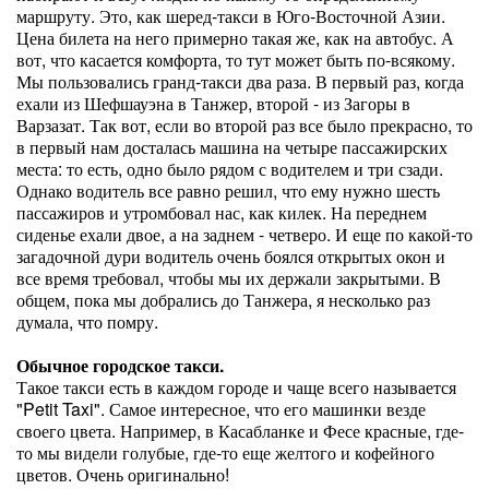
маршруту. Это, как шеред-такси в Юго-Восточной Азии.
Цена билета на него примерно такая же, как на автобус. А
вот, что касается комфорта, то тут может быть по-всякому.
Мы пользовались гранд-такси два раза. В первый раз, когда
ехали из Шефшауэна в Танжер, второй - из Загоры в
Варзазат. Так вот, если во второй раз все было прекрасно, то
в первый нам досталась машина на четыре пассажирских
места: то есть, одно было рядом с водителем и три сзади.
Однако водитель все равно решил, что ему нужно шесть
пассажиров и утромбовал нас, как килек. На переднем
сиденье ехали двое, а на заднем - четверо. И еще по какой-то
загадочной дури водитель очень боялся открытых окон и
все время требовал, чтобы мы их держали закрытыми. В
общем, пока мы добрались до Танжера, я несколько раз
думала, что помру.
Обычное городское такси.
Такое такси есть в каждом городе и чаще всего называется
"Petit Taxi". Самое интересное, что его машинки везде
своего цвета. Например, в Касабланке и Фесе красные, где-
то мы видели голубые, где-то еще желтого и кофейного
цветов. Очень оригинально!