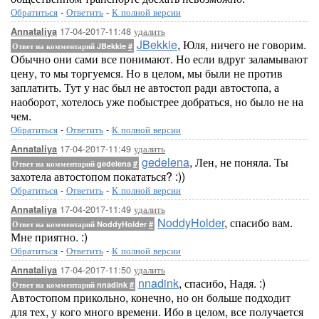
Обратиться
-
Ответить
-
К полной версии
17-04-2017-11:48
удалить
Annataliya
JBekkie
, Юля, ничего не говорим.
Ответ на комментарий JBekkie
#
Обычно они сами все понимают. Но если вдруг заламывают
цену, то мы торгуемся. Но в целом, мы были не против
заплатить. Тут у нас был не автостоп ради автостопа, а
наоборот, хотелось уже побыстрее добраться, но было не на
чем.
Обратиться
-
Ответить
-
К полной версии
17-04-2017-11:49
удалить
Annataliya
gedelena
, Лен, не поняла. Ты
Ответ на комментарий gedelena
#
захотела автостопом покататься? :))
Обратиться
-
Ответить
-
К полной версии
17-04-2017-11:49
удалить
Annataliya
NoddyHolder
, спасибо вам.
Ответ на комментарий NoddyHolder
#
Мне приятно. :)
Обратиться
-
Ответить
-
К полной версии
17-04-2017-11:50
удалить
Annataliya
nnadink
, спасибо, Надя. :)
Ответ на комментарий nnadink
#
Автостопом прикольно, конечно, но он больше подходит
для тех, у кого много времени. Ибо в целом, все получается