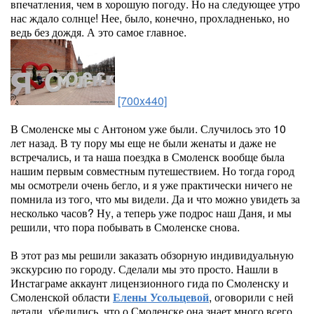
впечатления, чем в хорошую погоду. Но на следующее утро
нас ждало солнце! Нее, было, конечно, прохладненько, но
ведь без дождя. А это самое главное.
[700x440]
В Смоленске мы с Антоном уже были. Случилось это 10
лет назад. В ту пору мы еще не были женаты и даже не
встречались, и та наша поездка в Смоленск вообще была
нашим первым совместным путешествием. Но тогда город
мы осмотрели очень бегло, и я уже практически ничего не
помнила из того, что мы видели. Да и что можно увидеть за
несколько часов? Ну, а теперь уже подрос наш Даня, и мы
решили, что пора побывать в Смоленске снова.
В этот раз мы решили заказать обзорную индивидуальную
экскурсию по городу. Сделали мы это просто. Нашли в
Инстаграме аккаунт лицензионного гида по Смоленску и
Смоленской области
Елены Усольцевой
, оговорили с ней
детали, убедились, что о Смоленске она знает много всего