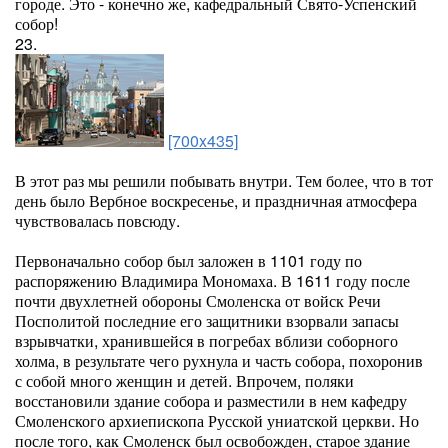
городе. Это - конечно же, кафедральный Свято-Успенский
собор!
23.
[700x435]
В этот раз мы решили побывать внутри. Тем более, что в тот
день было Вербное воскресенье, и праздничная атмосфера
чувствовалась повсюду.
Первоначально собор был заложен в 1101 году по
распоряжению Владимира Мономаха. В 1611 году после
почти двухлетней обороны Смоленска от войск Речи
Посполитой последние его защитники взорвали запасы
взрывчатки, хранившейся в погребах вблизи соборного
холма, в результате чего рухнула и часть собора, похоронив
с собой много женщин и детей. Впрочем, поляки
восстановили здание собора и разместили в нем кафедру
Смоленского архиепископа Русской униатской церкви. Но
после того, как Смоленск был освобожден, старое здание