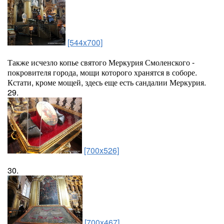
[544x700]
Также исчезло копье святого Меркурия Смоленского -
покровителя города, мощи которого хранятся в соборе.
Кстати, кроме мощей, здесь еще есть сандалии Меркурия.
29.
[700x526]
30.
[700x467]