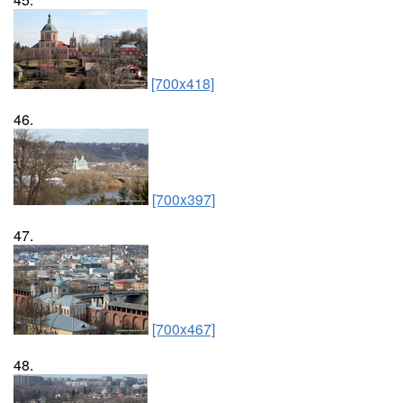
[700x418]
46.
[700x397]
47.
[700x467]
48.