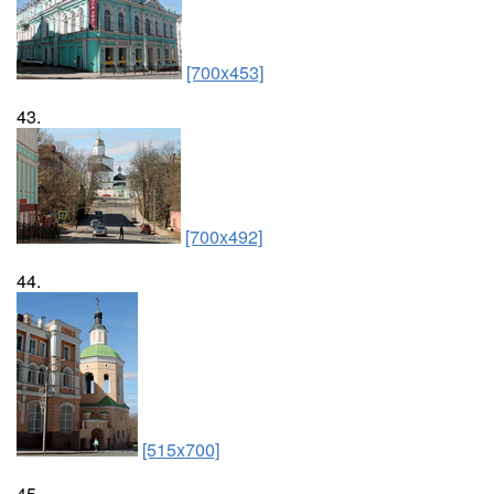
[700x453]
43.
[700x492]
44.
[515x700]
45.