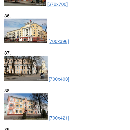
[672x700]
36.
[700x396]
37.
[700x403]
38.
[700x421]
39.