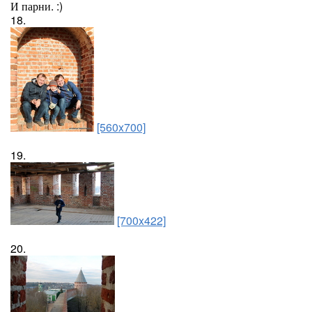
И парни. :)
18.
[560x700]
19.
[700x422]
20.