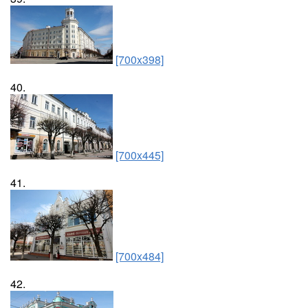
[700x398]
40.
[700x445]
41.
[700x484]
42.