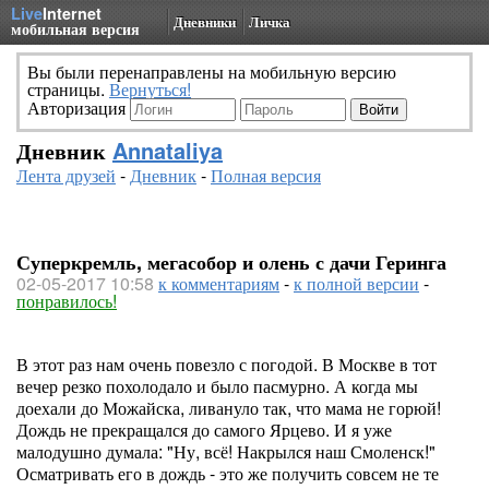
Live
Internet
Дневники
Личка
мобильная версия
Вы были перенаправлены на мобильную версию
страницы.
Вернуться!
Авторизация
Дневник
Annataliya
Лента друзей
-
Дневник
-
Полная версия
Суперкремль, мегасобор и олень с дачи Геринга
02-05-2017 10:58
к комментариям
-
к полной версии
-
понравилось!
В этот раз нам очень повезло с погодой. В Москве в тот
вечер резко похолодало и было пасмурно. А когда мы
доехали до Можайска, ливануло так, что мама не горюй!
Дождь не прекращался до самого Ярцево. И я уже
малодушно думала: "Ну, всё! Накрылся наш Смоленск!"
Осматривать его в дождь - это же получить совсем не те