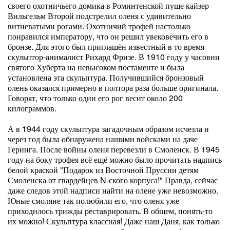
своего охотничьего домика в Роминтенской пуще кайзер
Вильгельм Второй подстрелил оленя с удивительно
витиеватыми рогами. Охотничий трофей настолько
понравился императору, что он решил увековечить его в
бронзе. Для этого был приглашён известный в то время
скульптор-анималист Рихард Фризе. В 1910 году у часовни
святого Хуберта на невысоком постаменте и была
установлена эта скульптура. Получившийся бронзовый
олень оказался примерно в полтора раза больше оригинала.
Говорят, что только один его рог весит около 200
килограммов.
А в 1944 году скульптура загадочным образом исчезла и
через год была обнаружена нашими войсками на даче
Геринга. После войны оленя перевезли в Смоленск. В 1945
году на боку трофея всё ещё можно было прочитать надпись
белой краской "Подарок из Восточной Пруссии детям
Смоленска от гвардейцев N-ского корпуса!" Правда, сейчас
даже следов этой надписи найти на олене уже невозможно.
Юные смоляне так полюбили его, что оленя уже
приходилось трижды реставрировать. В общем, понять-то
их можно! Скульптура классная! Даже наш Даня, как только