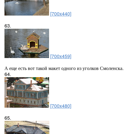
[700x440]
63.
[700x459]
А еще есть вот такой макет одного из уголков Смоленска.
64.
[700x480]
65.