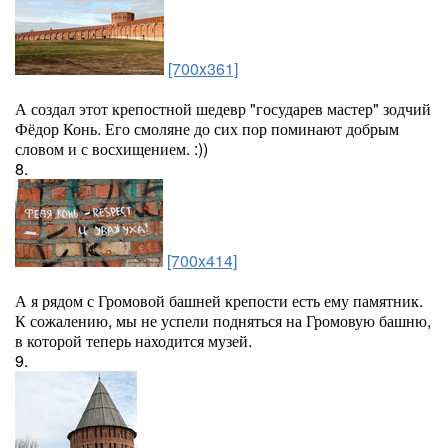
[700x361]
А создал этот крепостной шедевр "государев мастер" зодчий
Фёдор Конь. Его смоляне до сих пор поминают добрым
словом и с восхищением. :))
8.
[700x414]
А я рядом с Громовой башней крепости есть ему памятник.
К сожалению, мы не успели подняться на Громовую башню,
в которой теперь находится музей.
9.