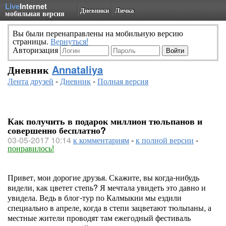
Live
Internet
Дневники
Личка
мобильная версия
Вы были перенаправлены на мобильную версию
страницы.
Вернуться!
Авторизация
Дневник
Annataliya
Лента друзей
-
Дневник
-
Полная версия
Как получить в подарок миллион тюльпанов и
совершенно бесплатно?
03-05-2017 10:14
к комментариям
-
к полной версии
-
понравилось!
Привет, мои дорогие друзья. Скажите, вы когда-нибудь
видели, как цветет степь? Я мечтала увидеть это давно и
увидела. Ведь в блог-тур по Калмыкии мы ездили
специально в апреле, когда в степи зацветают тюльпаны, а
местные жители проводят там ежегодный фестиваль