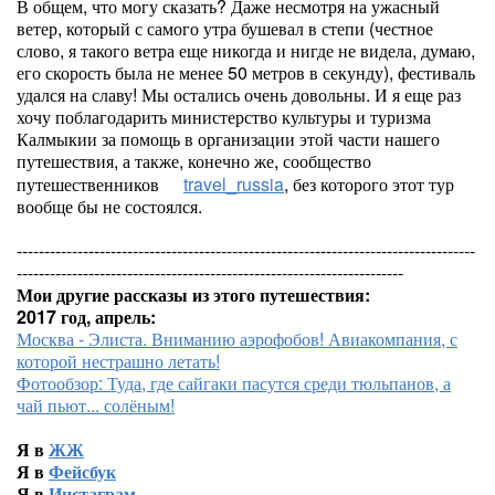
В общем, что могу сказать? Даже несмотря на ужасный
ветер, который с самого утра бушевал в степи (честное
слово, я такого ветра еще никогда и нигде не видела, думаю,
его скорость была не менее 50 метров в секунду), фестиваль
удался на славу! Мы остались очень довольны. И я еще раз
хочу поблагодарить министерство культуры и туризма
Калмыкии за помощь в организации этой части нашего
путешествия, а также, конечно же, сообщество
путешественников
travel_russia
, без которого этот тур
вообще бы не состоялся.
-----------------------------------------------------------------------------------
----------------------------------------------------------------------
Мои другие рассказы из этого путешествия:
2017 год, апрель:
Москва - Элиста. Вниманию аэрофобов! Авиакомпания, с
которой нестрашно летать!
Фотообзор: Туда, где сайгаки пасутся среди тюльпанов, а
чай пьют... солёным!
Я в
ЖЖ
Я в
Фейсбук
Я в
Инстаграм