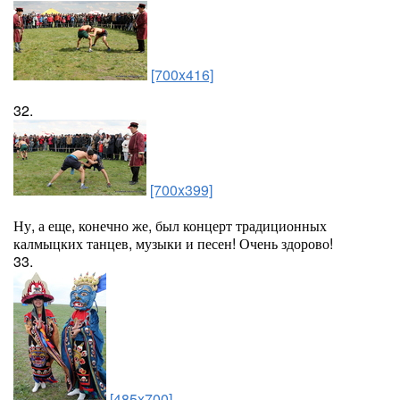
[700x416]
32.
[700x399]
Ну, а еще, конечно же, был концерт традиционных
калмыцких танцев, музыки и песен! Очень здорово!
33.
[485x700]