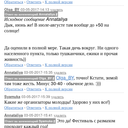
Обратиться
-
Ответить
-
К полной версии
03-05-2017-14:13
удалить
Olga_BY
Ответ на комментарий Annataliya
#
Исходное сообщение Annataliya
Дык, июнь же! В июле-августе там вообще до +50 на
солнце!
Да оценили в полной мере. Такая дичь вокруг. Ни одного
населенного пункта, только тушканчики, ежики и прочая
живность))
Обратиться
-
Ответить
-
К полной версии
03-05-2017-15:35
удалить
Annataliya
Olga_BY
, точно! Кстати, зимой
Ответ на комментарий Olga_BY
#
там тоже жесть. Минус 30-40 - обычное дело. :)))
Обратиться
-
Ответить
-
К полной версии
03-05-2017-15:39
удалить
Syamuka
Какие же организаторы молодцы! Здорово у них все!)
Обратиться
-
Ответить
-
К полной версии
03-05-2017-15:41
удалить
Annataliya
Это да! Фестиваль с размахом
Ответ на комментарий Syamuka
#
проходит каждый год!