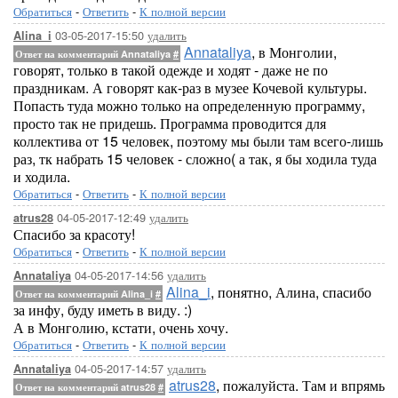
Обратиться
-
Ответить
-
К полной версии
03-05-2017-15:50
удалить
Alina_i
Annataliya
, в Монголии,
Ответ на комментарий Annataliya
#
говорят, только в такой одежде и ходят - даже не по
праздникам. А говорят как-раз в музее Кочевой культуры.
Попасть туда можно только на определенную программу,
просто так не придешь. Программа проводится для
коллектива от 15 человек, поэтому мы были там всего-лишь
раз, тк набрать 15 человек - сложно( а так, я бы ходила туда
и ходила.
Обратиться
-
Ответить
-
К полной версии
04-05-2017-12:49
удалить
atrus28
Спасибо за красоту!
Обратиться
-
Ответить
-
К полной версии
04-05-2017-14:56
удалить
Annataliya
Alina_i
, понятно, Алина, спасибо
Ответ на комментарий Alina_i
#
за инфу, буду иметь в виду. :)
А в Монголию, кстати, очень хочу.
Обратиться
-
Ответить
-
К полной версии
04-05-2017-14:57
удалить
Annataliya
atrus28
, пожалуйста. Там и впрямь
Ответ на комментарий atrus28
#