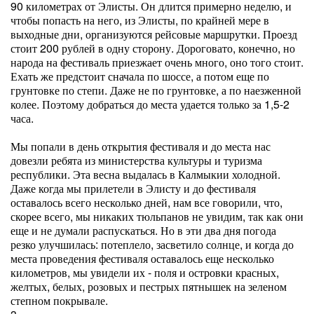
90 километрах от Элисты. Он длится примерно неделю, и
чтобы попасть на него, из Элисты, по крайней мере в
выходные дни, организуются рейсовые маршрутки. Проезд
стоит 200 рублей в одну сторону. Дороговато, конечно, но
народа на фестиваль приезжает очень много, оно того стоит.
Ехать же предстоит сначала по шоссе, а потом еще по
грунтовке по степи. Даже не по грунтовке, а по наезженной
колее. Поэтому добраться до места удается только за 1,5-2
часа.
Мы попали в день открытия фестиваля и до места нас
довезли ребята из министерства культуры и туризма
республики. Эта весна выдалась в Калмыкии холодной.
Даже когда мы прилетели в Элисту и до фестиваля
оставалось всего несколько дней, нам все говорили, что,
скорее всего, мы никаких тюльпанов не увидим, так как они
еще и не думали распускаться. Но в эти два дня погода
резко улучшилась: потеплело, засветило солнце, и когда до
места проведения фестиваля оставалось еще несколько
километров, мы увидели их - поля и островки красных,
желтых, белых, розовых и пестрых пятнышек на зеленом
степном покрывале.