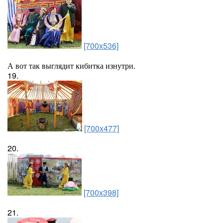
[700x536]
А вот так выглядит кибитка изнутри.
19.
[700x477]
20.
[700x398]
21.