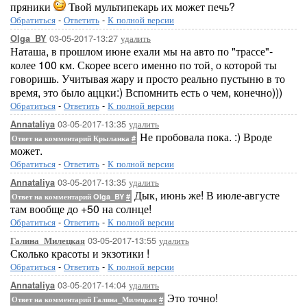
пряники
Твой мультипекарь их может печь?
Обратиться
-
Ответить
-
К полной версии
03-05-2017-13:27
удалить
Olga_BY
Наташа, в прошлом июне ехали мы на авто по "трассе"-
колее 100 км. Скорее всего именно по той, о которой ты
говоришь. Учитывая жару и просто реально пустыню в то
время, это было аццки:) Вспомнить есть о чем, конечно)))
Обратиться
-
Ответить
-
К полной версии
03-05-2017-13:35
удалить
Annataliya
Не пробовала пока. :) Вроде
Ответ на комментарий Крыланка
#
может.
Обратиться
-
Ответить
-
К полной версии
03-05-2017-13:35
удалить
Annataliya
Дык, июнь же! В июле-августе
Ответ на комментарий Olga_BY
#
там вообще до +50 на солнце!
Обратиться
-
Ответить
-
К полной версии
03-05-2017-13:55
удалить
Галина_Милецкая
Сколько красоты и экзотики !
Обратиться
-
Ответить
-
К полной версии
03-05-2017-14:04
удалить
Annataliya
Это точно!
Ответ на комментарий Галина_Милецкая
#