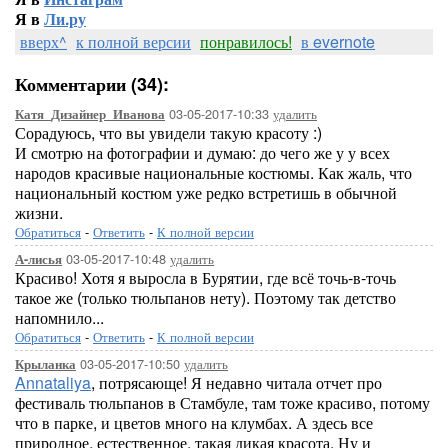
Я в
Ли.ру
вверх^
к полной версии
понравилось!
в evernote
Комментарии (34):
03-05-2017-10:33
удалить
Катя_Дизайнер_Иванова
Сорадуюсь, что вы увидели такую красоту :)
И смотрю на фотографии и думаю: до чего же у у всех
народов красивые национальные костюмы. Как жаль, что
национальный костюм уже редко встретишь в обычной
жизни.
Обратиться
-
Ответить
-
К полной версии
03-05-2017-10:48
удалить
А-лисья
Красиво! Хотя я выросла в Бурятии, где всё точь-в-точь
такое же (только тюльпанов нету). Поэтому так детство
напомнило...
Обратиться
-
Ответить
-
К полной версии
03-05-2017-10:50
удалить
Крыланка
Annataliya
, потрясающе! Я недавно читала отчет про
фестиваль тюльпанов в Стамбуле, там тоже красиво, потому
что в парке, и цветов много на клумбах. А здесь все
природное, естественное, такая дикая красота. Ну и