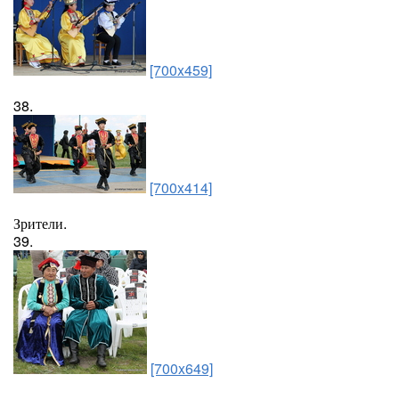
[700x459]
38.
[700x414]
Зрители.
39.
[700x649]