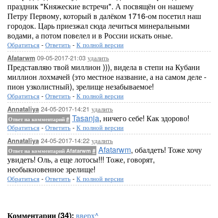
праздник "Княжеские встречи". А посвящён он нашему
Петру Первому, который в далёком 1716-ом посетил наш
городок. Царь приезжал сюда лечиться минеральными
водами, а потом повелел и в России искать оные.
Обратиться
-
Ответить
-
К полной версии
09-05-2017-21:03
удалить
Afatarwm
Представляю твой миллион ))), видела в степи на Кубани
миллион лохмачей (это местное название, а на самом деле -
пион узколистный), зрелище незабываемое!
Обратиться
-
Ответить
-
К полной версии
24-05-2017-14:21
удалить
Annataliya
Tasanja
, ничего себе! Как здорово!
Ответ на комментарий
#
Обратиться
-
Ответить
-
К полной версии
24-05-2017-14:22
удалить
Annataliya
Afatarwm
, обалдеть! Тоже хочу
Ответ на комментарий Afatarwm
#
увидеть! Оль, а еще лотосы!!! Тоже, говорят,
необыкновенное зрелище!
Обратиться
-
Ответить
-
К полной версии
Комментарии (34):
вверх^