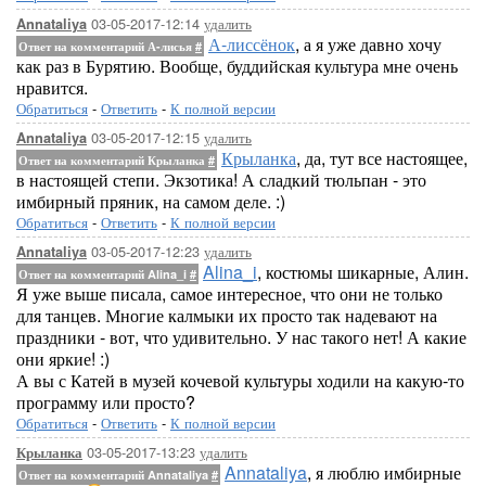
03-05-2017-12:14
удалить
Annataliya
А-лиссёнок
, а я уже давно хочу
Ответ на комментарий А-лисья
#
как раз в Бурятию. Вообще, буддийская культура мне очень
нравится.
Обратиться
-
Ответить
-
К полной версии
03-05-2017-12:15
удалить
Annataliya
Крыланка
, да, тут все настоящее,
Ответ на комментарий Крыланка
#
в настоящей степи. Экзотика! А сладкий тюльпан - это
имбирный пряник, на самом деле. :)
Обратиться
-
Ответить
-
К полной версии
03-05-2017-12:23
удалить
Annataliya
Alina_i
, костюмы шикарные, Алин.
Ответ на комментарий Alina_i
#
Я уже выше писала, самое интересное, что они не только
для танцев. Многие калмыки их просто так надевают на
праздники - вот, что удивительно. У нас такого нет! А какие
они яркие! :)
А вы с Катей в музей кочевой культуры ходили на какую-то
программу или просто?
Обратиться
-
Ответить
-
К полной версии
03-05-2017-13:23
удалить
Крыланка
Annataliya
, я люблю имбирные
Ответ на комментарий Annataliya
#