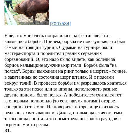
[700x534]
Еще, что мне очень понравилось на фестивале, это -
калмыцкая борьба. Причем, борьба не показушная, это был
самый настоящий турнир. Судьями на турнире были
мастера-спорта и победители разных серьезных
соревнований. О, это надо было видеть, как болели за
борцов калмыцкие мужчины-зрители! Борьба была "на
поясах". Борцы выходили на ринг только в шортах - точнее,
в закатанных до состояния шорт штанах. И с поясами
вокруг талий. В процессе борьбы им разрешалось хвататься
только за эти пояса или за штаны, использовать разные
другие приемы было нельзя. А победителем считался тот,
кто первым полностью (то есть, двумя ногами) оторвет
соперника от земли. Не поверите, но зрелище оказалось
реально захватывающем! Даже я, столько далекая от темы
такого вида спорта, и то посмотрела несколько раундов с
огромным интересом.
31.