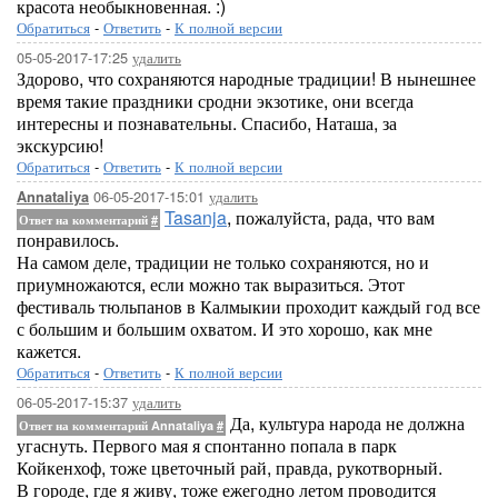
красота необыкновенная. :)
Обратиться
-
Ответить
-
К полной версии
05-05-2017-17:25
удалить
Здорово, что сохраняются народные традиции! В нынешнее
время такие праздники сродни экзотике, они всегда
интересны и познавательны. Спасибо, Наташа, за
экскурсию!
Обратиться
-
Ответить
-
К полной версии
06-05-2017-15:01
удалить
Annataliya
Tasanja
, пожалуйста, рада, что вам
Ответ на комментарий
#
понравилось.
На самом деле, традиции не только сохраняются, но и
приумножаются, если можно так выразиться. Этот
фестиваль тюльпанов в Калмыкии проходит каждый год все
с большим и большим охватом. И это хорошо, как мне
кажется.
Обратиться
-
Ответить
-
К полной версии
06-05-2017-15:37
удалить
Да, культура народа не должна
Ответ на комментарий Annataliya
#
угаснуть. Первого мая я спонтанно попала в парк
Койкенхоф, тоже цветочный рай, правда, рукотворный.
В городе, где я живу, тоже ежегодно летом проводится