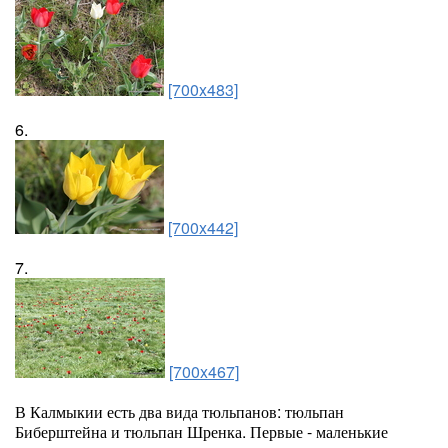
[700x483]
6.
[700x442]
7.
[700x467]
В Калмыкии есть два вида тюльпанов: тюльпан
Биберштейна и тюльпан Шренка. Первые - маленькие