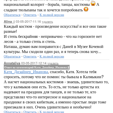
национальный колорит - борьба, танцы, костюмы
А
сладкие тюльпаны так и хочется попробовать
Обратиться
-
Ответить
-
К полной версии
03-05-2017-11:16
удалить
Alina_i
Каждый костюм - произведение искусства! и все они такие
разные!
И степь бескрайняя - непривычно - что на горизонте нет
лесов - а только степь и степь.
Наташа, думаю вам понравится с Даней в Музее Кочевой
культуры. Мы сходили один раз, и я теперь снова хочу...
Обратиться
-
Ответить
-
К полной версии
03-05-2017-12:14
удалить
Annataliya
Ответ на комментарий Катя_Дизайнер_Иванова
#
Катя_Дизайнер_Иванова
, спасибо, Катя. Хотела тебя
спросить, потому что не помню: ты бывала в Калмыкии?
А насчет национальных костюмов - знаешь, удивительно то,
что у калмыков они есть. То есть, не только артисты их
надевают на праздник для танцев, и не только те, кто
представлял что-то интересное и национальное на
празднике в своих кибиткам, а именно простые люди тоже
приезжали в них. Очень удивительно и необычно!
Обратиться
-
Ответить
-
К полной версии