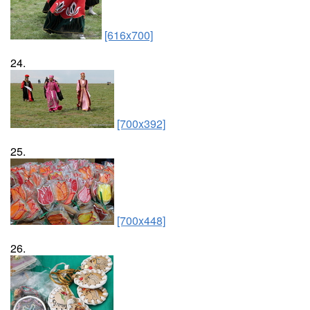
[616x700]
24.
[700x392]
25.
[700x448]
26.