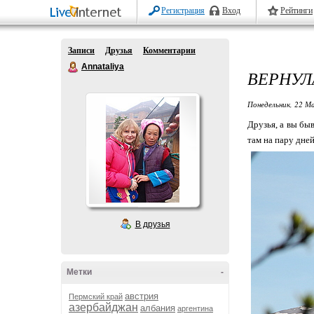
Регистрация
Вход
Рейтинги
Записи
Друзья
Комментарии
Annataliya
ВЕРНУЛ
Понедельник, 22 Ма
Друзья, а вы бы
там на пару дне
В друзья
Метки
-
австрия
Пермский край
азербайджан
албания
аргентина