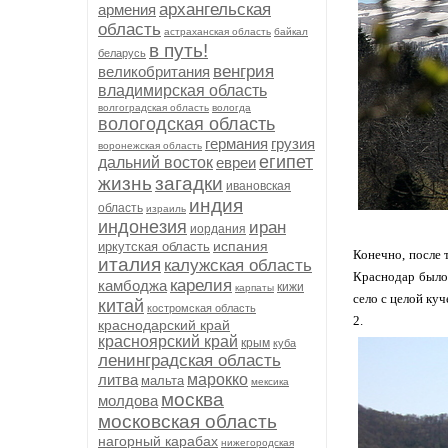
архангельская
армения
область
астраханская область
байкал
в путь!
беларусь
венгрия
великобритания
владимирская область
волгоградская область
вологда
вологодская область
германия
грузия
воронежская область
египет
дальний восток
евреи
жизнь
загадки
ивановская
индия
область
израиль
индонезия
иран
иордания
испания
иркутская область
Конечно, после 
италия
калужская область
Краснодар было 
карелия
камбоджа
кижи
карпаты
село с целой куч
китай
костромская область
2.
краснодарский край
красноярский край
крым
куба
ленинградская область
литва
марокко
мальта
мексика
москва
молдова
московская область
нагорный карабах
нижегородская