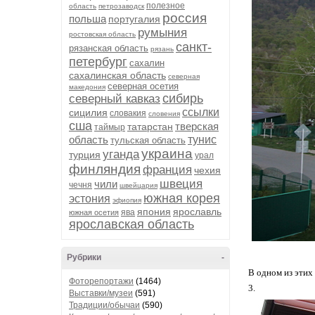
полезное
область
петрозаводск
россия
польша
португалия
румыния
ростовская область
санкт-
рязанская область
рязань
петербург
сахалин
сахалинская область
северная
северная осетия
македония
сибирь
северный кавказ
ссылки
сицилия
словакия
словения
сша
тверская
татарстан
таймыр
область
тунис
тульская область
украина
уганда
турция
урал
финляндия
франция
чехия
швеция
чили
чечня
швейцария
южная корея
эстония
эфиопия
япония
ярославль
ява
южная осетия
ярославская область
Рубрики
-
В одном из этих
Фоторепортажи
(1464)
3.
Выставки/музеи
(591)
Традиции/обычаи
(590)