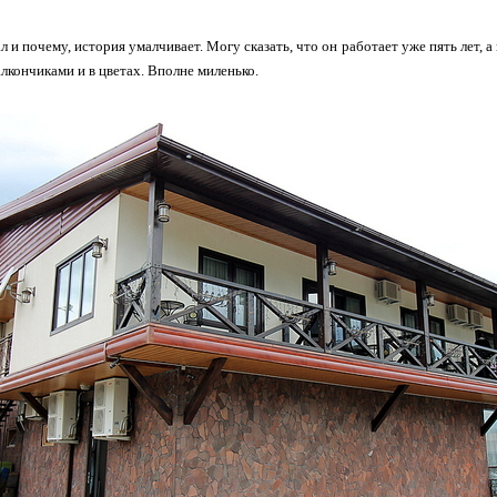
ал и почему, история умалчивает. Могу сказать, что он работает уже пять лет,
алкончиками и в цветах. Вполне миленько.