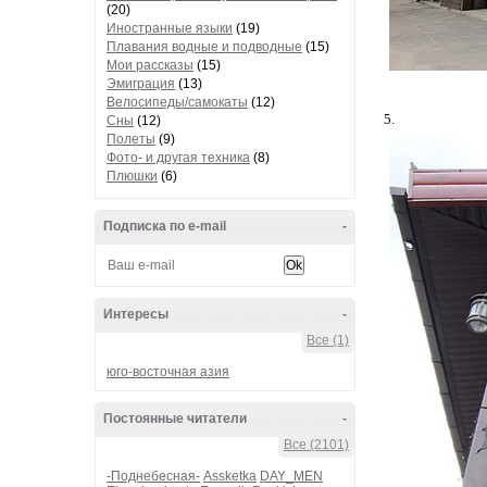
(20)
Иностранные языки
(19)
Плавания водные и подводные
(15)
Мои рассказы
(15)
Эмиграция
(13)
Велосипеды/самокаты
(12)
5.
Сны
(12)
Полеты
(9)
Фото- и другая техника
(8)
Плюшки
(6)
Подписка по e-mail
-
Интересы
-
Все (1)
юго-восточная азия
Постоянные читатели
-
Все (2101)
-Поднебесная-
Assketka
DAY_MEN