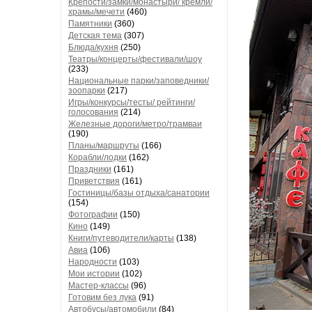
Крепости/замки/монастыри/ кремли/
храмы/мечети
(460)
Памятники
(360)
Детская тема
(307)
Блюда/кухня
(250)
Театры/концерты/фестивали/шоу
(233)
Национальные парки/заповедники/
зоопарки
(217)
Игры/конкурсы/тесты/ рейтинги/
голосования
(214)
Железные дороги/метро/трамваи
(190)
Планы/маршруты
(166)
Корабли/лодки
(162)
Праздники
(161)
Приветствия
(161)
Гостиницы/базы отдыха/санатории
(154)
Фотографии
(150)
Кино
(149)
Книги/путеводители/карты
(138)
Авиа
(106)
Народности
(103)
Мои истории
(102)
Мастер-классы
(96)
Готовим без лука
(91)
Автобусы/автомобили
(84)