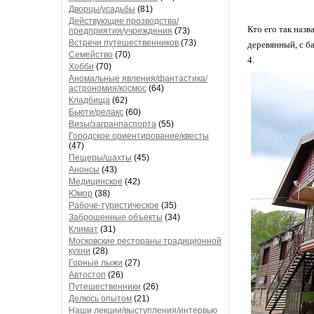
Дворцы/усадьбы
(81)
Действующие прозводства/
Кто его так назв
предприятия/учреждения
(73)
Встречи путешественников
(73)
деревянный, с б
Семейство
(70)
4.
Хобби
(70)
Аномальные явления/фантастика/
астрономия/космос
(64)
Кладбища
(62)
Бьюти/релакс
(60)
Визы/загранпаспорта
(55)
Городское ориентирование/квесты
(47)
Пещеры/шахты
(45)
Анонсы
(43)
Медицинское
(42)
Юмор
(38)
Рабоче-туристическое
(35)
Заброшенные объекты
(34)
Климат
(31)
Московские рестораны традиционной
кухни
(28)
Горные лыжи
(27)
Автостоп
(26)
Путешественники
(26)
Делюсь опытом
(21)
Наши лекции/выступления/интервью