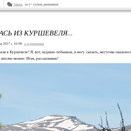
Авось
из (+ сутки) дневников
АСЬ ИЗ КУРШЕВЕЛЯ...
я 2017 г. 10:08
+ в цитатник
вали в Куршевеле? Я, вот, недавно побывала, и могу сказать, местечко оказало
й вполне можно. Итак, рассказываю!