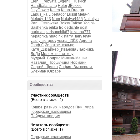
Elen_i_rebyata
Evgenij_Ruskich
Handbalancing
Heler
JBekkie
JulyFlower
Kelen
Khan-Dragon
Lapus_ka
Libertador
Lussit
Mela-ni
Melody-143
Nam
Natalya4455
Nattaliya
Pani_Ostrowska
Roksy
Taikhe
Yogini-
Sashenka
erlika
fro
gedichte
gost
harimau
karlsonchik67
lozanna777
nepaprika
nnadink
starry_fairy
teyty
vasily_sergeev
vesna_2010
Аргона
Граф-С
Золотое_кольцо
6.
Катя_Дизайнер_Иванова
Лаконика
ЛеДо
Мелом_по_стеклу
Мудрый_Бодрис
Мышка-Машка
Наталия_Прошунина
Норманн
Сергей_Щипин
София_Выговская-
Блехман
Юксаре
Сообщества
-
Участник сообществ
(Всего в списке: 4)
Кошки_разных_народов
Пни_мира
Городские_взломщики
Пойдем_поедим
Читатель сообществ
(Всего в списке: 1)
Городские_взломщики