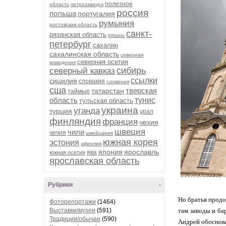
полезное
область
петрозаводск
россия
польша
португалия
румыния
ростовская область
санкт-
рязанская область
рязань
петербург
сахалин
сахалинская область
северная
северная осетия
македония
сибирь
северный кавказ
ссылки
сицилия
словакия
словения
сша
тверская
татарстан
таймыр
область
тунис
тульская область
украина
уганда
турция
урал
финляндия
франция
чехия
швеция
чили
чечня
швейцария
южная корея
эстония
эфиопия
япония
ярославль
ява
южная осетия
ярославская область
Рубрики
-
Но братья продо
Фоторепортажи
(1464)
Выставки/музеи
(591)
там заводы и ба
Традиции/обычаи
(590)
Андрей обоснова