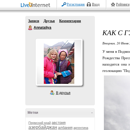
Регистрация
Вход
Рейтинги
Записи
Друзья
Комментарии
Annataliya
КАК С Г
Вторник, 20 Июня 
У меня в Подмос
Рождества Прес
находится она 
геолокацию "Под
В друзья
Метки
-
австрия
Пермский край
азербайджан
албания
аргентина