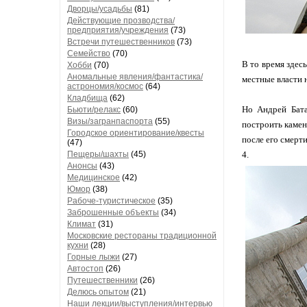
Дворцы/усадьбы
(81)
Действующие прозводства/
предприятия/учреждения
(73)
Встречи путешественников
(73)
Семейство
(70)
В то время здесь
Хобби
(70)
Аномальные явления/фантастика/
местные власти н
астрономия/космос
(64)
Кладбища
(62)
Но Андрей Бата
Бьюти/релакс
(60)
Визы/загранпаспорта
(55)
построить камен
Городское ориентирование/квесты
после его смерти
(47)
Пещеры/шахты
(45)
4.
Анонсы
(43)
Медицинское
(42)
Юмор
(38)
Рабоче-туристическое
(35)
Заброшенные объекты
(34)
Климат
(31)
Московские рестораны традиционной
кухни
(28)
Горные лыжи
(27)
Автостоп
(26)
Путешественники
(26)
Делюсь опытом
(21)
Наши лекции/выступления/интервью