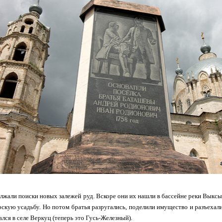
лжали поиски новых залежей руд. Вскоре они их нашли в бассейне реки Выксы
рскую усадьбу. Но потом братья разругались, поделили имущество и разъехал
лся в селе Веркуц (теперь это Гусь-Железный).