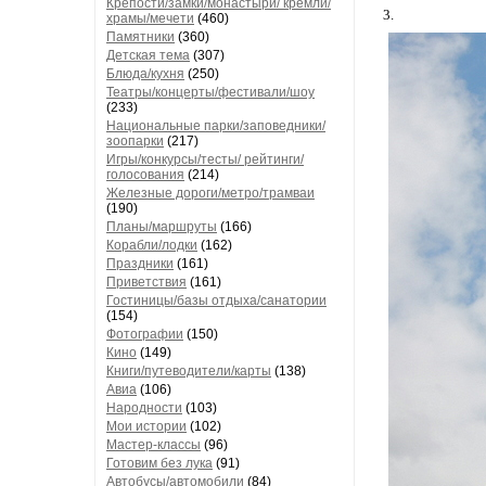
Крепости/замки/монастыри/ кремли/
3.
храмы/мечети
(460)
Памятники
(360)
Детская тема
(307)
Блюда/кухня
(250)
Театры/концерты/фестивали/шоу
(233)
Национальные парки/заповедники/
зоопарки
(217)
Игры/конкурсы/тесты/ рейтинги/
голосования
(214)
Железные дороги/метро/трамваи
(190)
Планы/маршруты
(166)
Корабли/лодки
(162)
Праздники
(161)
Приветствия
(161)
Гостиницы/базы отдыха/санатории
(154)
Фотографии
(150)
Кино
(149)
Книги/путеводители/карты
(138)
Авиа
(106)
Народности
(103)
Мои истории
(102)
Мастер-классы
(96)
Готовим без лука
(91)
Автобусы/автомобили
(84)