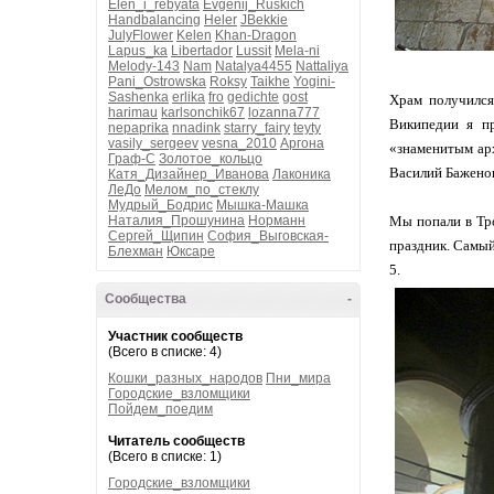
Elen_i_rebyata
Evgenij_Ruskich
Handbalancing
Heler
JBekkie
JulyFlower
Kelen
Khan-Dragon
Lapus_ka
Libertador
Lussit
Mela-ni
Melody-143
Nam
Natalya4455
Nattaliya
Pani_Ostrowska
Roksy
Taikhe
Yogini-
Sashenka
erlika
fro
gedichte
gost
Храм получился
harimau
karlsonchik67
lozanna777
Википедии я пр
nepaprika
nnadink
starry_fairy
teyty
vasily_sergeev
vesna_2010
Аргона
«знаменитым арх
Граф-С
Золотое_кольцо
Василий Баженов
Катя_Дизайнер_Иванова
Лаконика
ЛеДо
Мелом_по_стеклу
Мудрый_Бодрис
Мышка-Машка
Наталия_Прошунина
Норманн
Мы попали в Тро
Сергей_Щипин
София_Выговская-
праздник. Самый
Блехман
Юксаре
5.
Сообщества
-
Участник сообществ
(Всего в списке: 4)
Кошки_разных_народов
Пни_мира
Городские_взломщики
Пойдем_поедим
Читатель сообществ
(Всего в списке: 1)
Городские_взломщики