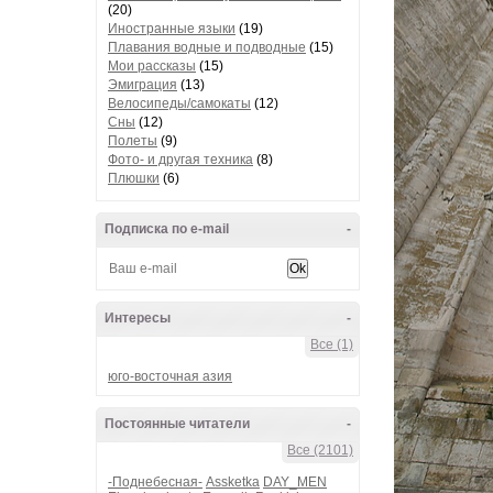
(20)
Иностранные языки
(19)
Плавания водные и подводные
(15)
Мои рассказы
(15)
Эмиграция
(13)
Велосипеды/самокаты
(12)
Сны
(12)
Полеты
(9)
Фото- и другая техника
(8)
Плюшки
(6)
Подписка по e-mail
-
Интересы
-
Все (1)
юго-восточная азия
Постоянные читатели
-
Все (2101)
-Поднебесная-
Assketka
DAY_MEN