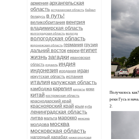
архангельская
армения
область
астраханская область
байкал
в путь!
беларусь
венгрия
великобритания
владимирская область
волгоградская область
вологда
вологодская область
германия
грузия
воронежская область
египет
дальний восток
евреи
жизнь
загадки
ивановская
индия
область
израиль
индонезия
иран
иордания
испания
иркутская область
италия
калужская область
карелия
камбоджа
кижи
карпаты
Получилось как?
китай
костромская область
реки Гусь и нача
краснодарский край
красноярский край
2.
крым
куба
ленинградская область
литва
марокко
мальта
мексика
москва
молдова
московская область
нагорный карабах
нижегородская