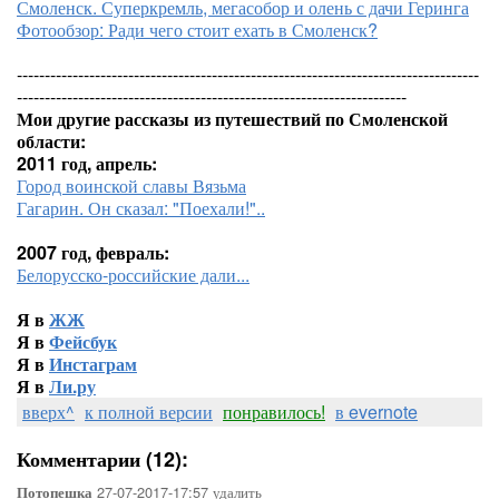
Смоленск. Суперкремль, мегасобор и олень с дачи Геринга
Фотообзор: Ради чего стоит ехать в Смоленск?
-----------------------------------------------------------------------------------
----------------------------------------------------------------------
Мои другие рассказы из путешествий по Смоленской
области:
2011 год, апрель:
Город воинской славы Вязьма
Гагарин. Он сказал: "Поехали!"..
2007 год, февраль:
Белорусско-российские дали...
Я в
ЖЖ
Я в
Фейсбук
Я в
Инстаграм
Я в
Ли.ру
вверх^
к полной версии
понравилось!
в evernote
Комментарии (12):
27-07-2017-17:57
удалить
Потопешка