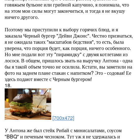
говяжьем бульоне или грибной капучино, я понимала, что
на этом мои силы могут закончиться, и тогда я не вкушу
ничего другого.
Поэтому мы приступили к выбору горячих блюд, и я
заказала Черный бургер "Дейви Джонс". Честно признаться,
я не ожидала таких "масштабов бедствия", то есть, была
уверена, что порция будет, как порция, ничего особенного.
Но мне подали вот эту "пирамидку" с двумя котлетами из
лосося. В общем, пришлось звать на выручку Антона - одна
бы я такой объем точно не осилила. Кстати, вы заметили на
фото на заднем плане стакан с напитком? Это - содовая! Ее
здесь подают вместе с Черным бургером!
18.
[700x472]
У Антона же был стейк Рибай с минисалатами, соусом
"BBQ" и печеным чесноком. Тут уж я не удержалась и