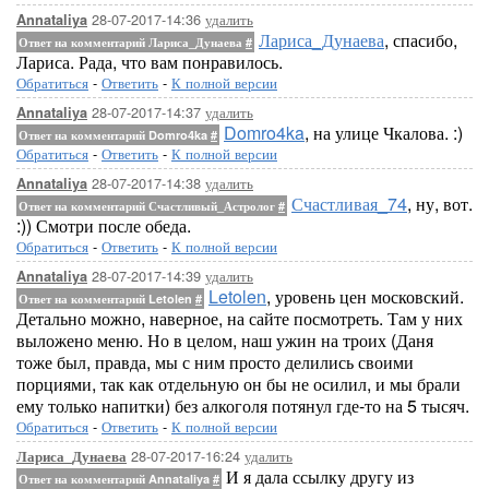
28-07-2017-14:36
удалить
Annataliya
Лариса_Дунаева
, спасибо,
Ответ на комментарий Лариса_Дунаева
#
Лариса. Рада, что вам понравилось.
Обратиться
-
Ответить
-
К полной версии
28-07-2017-14:37
удалить
Annataliya
Domro4ka
, на улице Чкалова. :)
Ответ на комментарий Domro4ka
#
Обратиться
-
Ответить
-
К полной версии
28-07-2017-14:38
удалить
Annataliya
Счастливая_74
, ну, вот.
Ответ на комментарий Счастливый_Астролог
#
:)) Смотри после обеда.
Обратиться
-
Ответить
-
К полной версии
28-07-2017-14:39
удалить
Annataliya
Letolen
, уровень цен московский.
Ответ на комментарий Letolen
#
Детально можно, наверное, на сайте посмотреть. Там у них
выложено меню. Но в целом, наш ужин на троих (Даня
тоже был, правда, мы с ним просто делились своими
порциями, так как отдельную он бы не осилил, и мы брали
ему только напитки) без алкоголя потянул где-то на 5 тысяч.
Обратиться
-
Ответить
-
К полной версии
28-07-2017-16:24
удалить
Лариса_Дунаева
И я дала ссылку другу из
Ответ на комментарий Annataliya
#