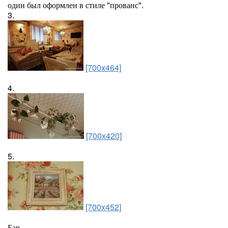
один был оформлен в стиле "прованс".
3.
[700x464]
4.
[700x420]
5.
[700x452]
Бар.