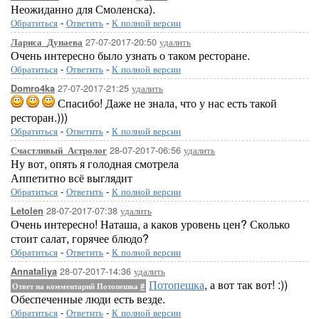
Неожиданно для Смоленска).
Обратиться
-
Ответить
-
К полной версии
27-07-2017-20:50
удалить
Лариса_Дунаева
Очень интересно было узнать о таком ресторане.
Обратиться
-
Ответить
-
К полной версии
27-07-2017-21:25
удалить
Domro4ka
Спасибо! Даже не знала, что у нас есть такой
ресторан.)))
Обратиться
-
Ответить
-
К полной версии
28-07-2017-06:56
удалить
Счастливый_Астролог
Ну вот, опять я голодная смотрела
Аппетитно всё выглядит
Обратиться
-
Ответить
-
К полной версии
28-07-2017-07:38
удалить
Letolen
Очень интересно! Наташа, а каков уровень цен? Сколько
стоит салат, горячее блюдо?
Обратиться
-
Ответить
-
К полной версии
28-07-2017-14:36
удалить
Annataliya
Потопешка
, а вот так вот! :))
Ответ на комментарий Потопешка
#
Обеспеченные люди есть везде.
Обратиться
-
Ответить
-
К полной версии