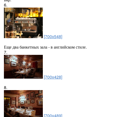
6.
[700x548]
Еще два банкетных зала - в английском стиле.
7.
[700x428]
8.
[700x489]