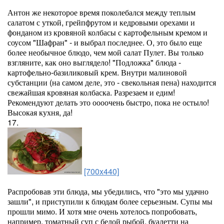
Антон же некоторое время поколебался между теплым
салатом с уткой, грейпфрутом и кедровыми орехами и
фонданом из кровяной колбасы с картофельным кремом и
соусом "Шафран" - и выбрал последнее. О, это было еще
более необычное блюдо, чем мой салат Пулет. Вы только
взгляните, как оно выглядело! "Подложка" блюда -
картофельно-базиликовый крем. Внутри малиновой
субстанции (на самом деле, это - свекольная пена) находится
свежайшая кровяная колбаска. Разрезаем и едим!
Рекомендуют делать это оооочень быстро, пока не остыло!
Высокая кухня, да!
17.
[700x440]
Распробовав эти блюда, мы убедились, что "это мы удачно
зашли", и приступили к блюдам более серьезным. Супы мы
прошли мимо. И хотя мне очень хотелось попробовать,
например, томатный суп с белой рыбой, буалетти на