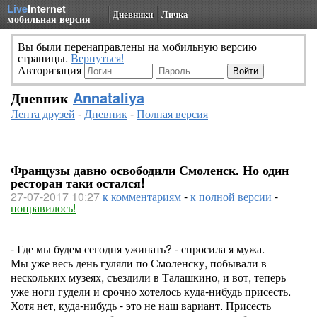
Live
Internet
Дневники
Личка
мобильная версия
Вы были перенаправлены на мобильную версию
страницы.
Вернуться!
Авторизация
Дневник
Annataliya
Лента друзей
-
Дневник
-
Полная версия
Французы давно освободили Смоленск. Но один
ресторан таки остался!
27-07-2017 10:27
к комментариям
-
к полной версии
-
понравилось!
- Где мы будем сегодня ужинать? - спросила я мужа.
Мы уже весь день гуляли по Смоленску, побывали в
нескольких музеях, съездили в Талашкино, и вот, теперь
уже ноги гудели и срочно хотелось куда-нибудь присесть.
Хотя нет, куда-нибудь - это не наш вариант. Присесть