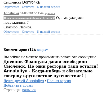
Смоленска Domro4ka
Обратиться
-
Ответить
-
К полной версии
01-08-2017-14:44
удалить
Annataliya
О, а мы уже даже
Ответ на комментарий Лариса_Дунаева
#
подружились. :)
Спасибо, Лариса.
Обратиться
-
Ответить
-
К полной версии
Комментарии (12):
вверх^
Вы сейчас не можете прокомментировать это сообщение.
Дневник Французы давно освободили
Смоленск. Но один ресторан таки остался! |
Annataliya - Когда-нибудь я обязательно
совершу кругосветное путешествие! |
Лента друзей Annataliya
/
Полная версия
Добавить в друзья
Страницы:
раньше»