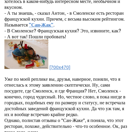
хотелось в каком-нибудь интересном месте, необычном и
вкусном.
- А ты знаешь, - сказал Антон, - в Смоленске есть ресторан
французской кухни. Причем, с весьма высоким рейтингом.
Называется
"Сан-Жак"
.
- В Смоленске? Французская кухня? Это, извините, как?
- А вот так! Пошли пробовать!
[700x470]
Уже по моей реплике вы, друзья, наверное, поняли, что я
отнеслась к этому заявлению скептически. Ну, сами
посудите, где Смоленск, и где Франция? Нет, Смоленск -
конечно, город чудесный. Но, честное слово, я пока нигде в
городках, подобных ему по размеру и статусу, не встречала
достойных заведений французской кухни. Да что уж там, я
их и вообще встречаю крайне редко.
Однако, полистав отзывы о "Сан-Жаке", я поняла, что этот
ресторан, похоже, действительно - что-то особенное. Ок, раз
такое дело, идем.