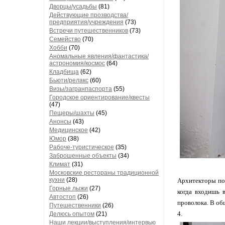
Дворцы/усадьбы
(81)
Действующие прозводства/
предприятия/учреждения
(73)
Встречи путешественников
(73)
Семейство
(70)
Хобби
(70)
Аномальные явления/фантастика/
астрономия/космос
(64)
Кладбища
(62)
Бьюти/релакс
(60)
Визы/загранпаспорта
(55)
Городское ориентирование/квесты
(47)
Пещеры/шахты
(45)
Анонсы
(43)
Медицинское
(42)
Юмор
(38)
Рабоче-туристическое
(35)
Заброшенные объекты
(34)
Климат
(31)
Московские рестораны традиционной
кухни
(28)
Архитекторы пос
Горные лыжи
(27)
когда входишь 
Автостоп
(26)
проволока. В общ
Путешественники
(26)
4.
Делюсь опытом
(21)
Наши лекции/выступления/интервью