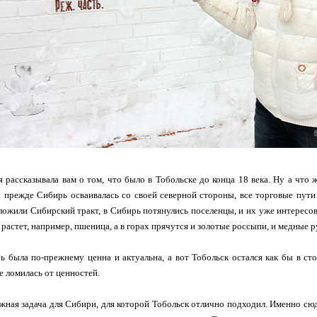
 рассказывала вам о том, что было в Тобольске до конца 18 века. Ну а что 
и прежде Сибирь осваивалась со своей северной стороны, все торговые пути 
ложили Сибирский тракт, в Сибирь потянулись поселенцы, и их уже интересова
растет, например, пшеница, а в горах прячутся и золотые россыпи, и медные ру
 была по-прежнему ценна и актуальна, а вот Тобольск остался как бы в с
не ломилась от ценностей.
жная задача для Сибири, для которой Тобольск отлично подходил. Именно сюда