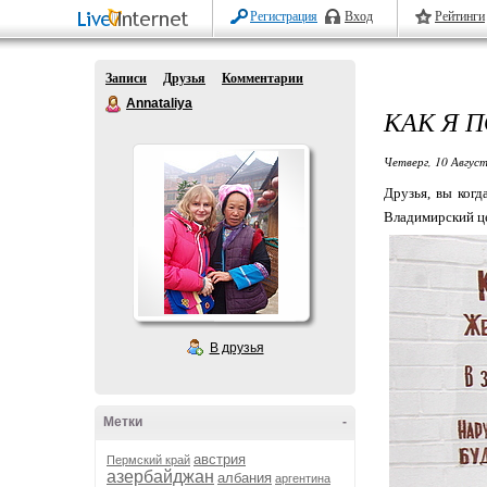
Регистрация
Вход
Рейтинги
Записи
Друзья
Комментарии
Annataliya
КАК Я 
Четверг, 10 Август
Друзья, вы когд
Владимирский це
В друзья
Метки
-
австрия
Пермский край
азербайджан
албания
аргентина