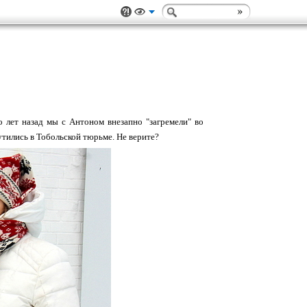
о лет назад мы с Антоном внезапно "загремели" во
тились в Тобольской тюрьме. Не верите?