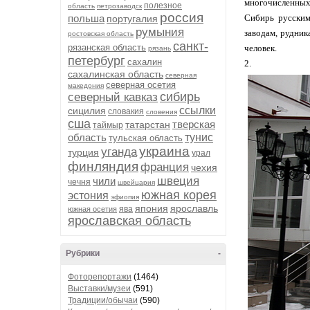
многочисленных 
полезное
область
петрозаводск
россия
польша
Сибирь русским
португалия
румыния
заводам, рудник
ростовская область
санкт-
рязанская область
человек.
рязань
петербург
сахалин
2.
сахалинская область
северная
северная осетия
македония
сибирь
северный кавказ
ссылки
сицилия
словакия
словения
сша
тверская
татарстан
таймыр
область
тунис
тульская область
украина
уганда
турция
урал
финляндия
франция
чехия
швеция
чили
чечня
швейцария
южная корея
эстония
эфиопия
япония
ярославль
ява
южная осетия
ярославская область
Рубрики
-
Фоторепортажи
(1464)
Выставки/музеи
(591)
Традиции/обычаи
(590)