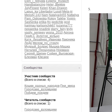
Elen_i_rebyata
Evgenij_Ruskich
Handbalancing
Heler
JBekkie
JulyFlower
Kelen
Khan-Dragon
5.
Lapus_ka
Libertador
Lussit
Mela-ni
Melody-143
Nam
Natalya4455
Nattaliya
Pani_Ostrowska
Roksy
Taikhe
Yogini-
Sashenka
erlika
fro
gedichte
gost
harimau
karlsonchik67
lozanna777
nepaprika
nnadink
starry_fairy
teyty
vasily_sergeev
vesna_2010
Аргона
Граф-С
Золотое_кольцо
Катя_Дизайнер_Иванова
Лаконика
ЛеДо
Мелом_по_стеклу
Мудрый_Бодрис
Мышка-Машка
Наталия_Прошунина
Норманн
Сергей_Щипин
София_Выговская-
Блехман
Юксаре
Сообщества
-
Участник сообществ
(Всего в списке: 4)
Кошки_разных_народов
Пни_мира
Городские_взломщики
Пойдем_поедим
Читатель сообществ
(Всего в списке: 1)
Городские_взломщики