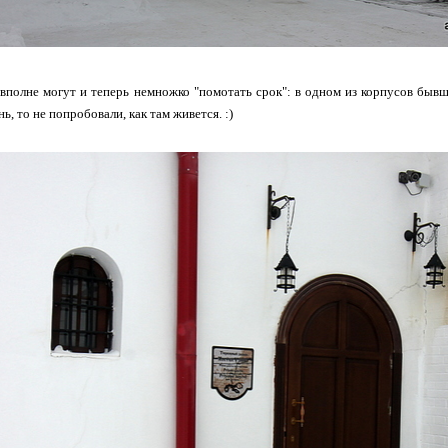
полне могут и теперь немножко "помотать срок": в одном из корпусов быв
нь, то не попробовали, как там живется. :)