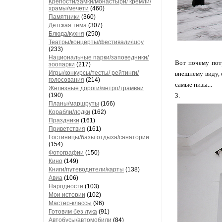
Крепости/замки/монастыри/ кремли/
храмы/мечети
(460)
Памятники
(360)
Детская тема
(307)
Блюда/кухня
(250)
Театры/концерты/фестивали/шоу
(233)
Национальные парки/заповедники/
Вот почему пот
зоопарки
(217)
Игры/конкурсы/тесты/ рейтинги/
внешнему виду, 
голосования
(214)
самые низы...
Железные дороги/метро/трамваи
(190)
3.
Планы/маршруты
(166)
Корабли/лодки
(162)
Праздники
(161)
Приветствия
(161)
Гостиницы/базы отдыха/санатории
(154)
Фотографии
(150)
Кино
(149)
Книги/путеводители/карты
(138)
Авиа
(106)
Народности
(103)
Мои истории
(102)
Мастер-классы
(96)
Готовим без лука
(91)
Автобусы/автомобили
(84)