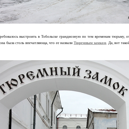
ребовалось выстроить в Тобольске грандиозную по тем временам тюрьму, от
она была столь впечатляюща, что ее назвали
Тюремным замком
. Да, вот так