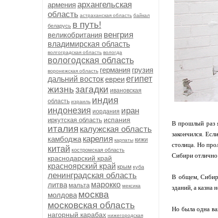
архангельская
армения
область
астраханская область
байкал
в путь!
беларусь
венгрия
великобритания
владимирская область
волгоградская область
вологда
вологодская область
германия
грузия
воронежская область
египет
дальний восток
евреи
жизнь
загадки
ивановская
индия
область
израиль
индонезия
иран
иордания
испания
иркутская область
В прошлый раз я
италия
калужская область
закончился. Есл
карелия
камбоджа
кижи
карпаты
столица. Но про
китай
костромская область
Сибири отлично 
краснодарский край
красноярский край
крым
куба
ленинградская область
В общем, Сибирь
литва
марокко
мальта
мексика
зданий, а казна 
москва
молдова
московская область
Но была одна ва
нагорный карабах
нижегородская