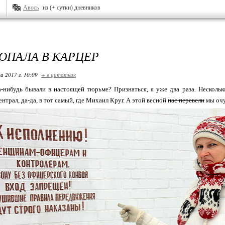
Авось
из (+ сутки) дневников
ПОПАЛА В КАРЦЕР
а 2017 г. 10:09
+ в цитатник
а-нибудь бывали в настоящей тюрьме? Признаться, я уже два раза. Нескольк
нтрал, да-да, в тот самый, где Михаил Круг. А этой весной
нас перевели
мы очу