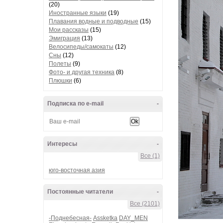
(20)
Иностранные языки
(19)
Плавания водные и подводные
(15)
Мои рассказы
(15)
Эмиграция
(13)
Велосипеды/самокаты
(12)
Сны
(12)
Полеты
(9)
Фото- и другая техника
(8)
Плюшки
(6)
Подписка по e-mail
-
Интересы
-
Все (1)
юго-восточная азия
Постоянные читатели
-
Все (2101)
-Поднебесная-
Assketka
DAY_MEN