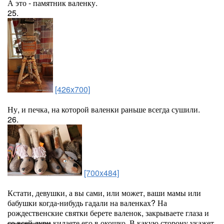
А это - памятник валенку.
25.
[426x700]
Ну, и печка, на которой валенки раньше всегда сушили.
26.
[700x484]
Кстати, девушки, а вы сами, или может, ваши мамы или
бабушки когда-нибудь гадали на валенках? На
рождественские святки берете валенок, закрываете глаза и
со всей дури
кидаете его в окошко. В какую сторону укажет