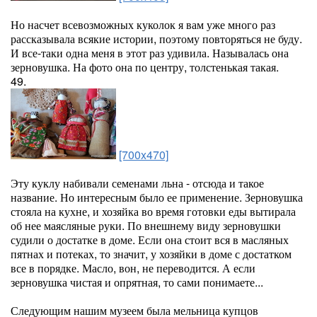
Но насчет всевозможных куколок я вам уже много раз
рассказывала всякие истории, поэтому повторяться не буду.
И все-таки одна меня в этот раз удивила. Называлась она
зерновушка. На фото она по центру, толстенькая такая.
49.
[700x470]
Эту куклу набивали семенами льна - отсюда и такое
название. Но интересным было ее применение. Зерновушка
стояла на кухне, и хозяйка во время готовки еды вытирала
об нее маясляные руки. По внешнему виду зерновушки
судили о достатке в доме. Если она стоит вся в масляных
пятнах и потеках, то значит, у хозяйки в доме с достатком
все в порядке. Масло, вон, не переводится. А если
зерновушка чистая и опрятная, то сами понимаете...
Следующим нашим музеем была мельница купцов