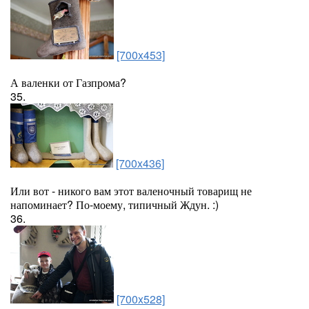
[700x453]
А валенки от Газпрома?
35.
[700x436]
Или вот - никого вам этот валеночный товарищ не
напоминает? По-моему, типичный Ждун. :)
36.
[700x528]