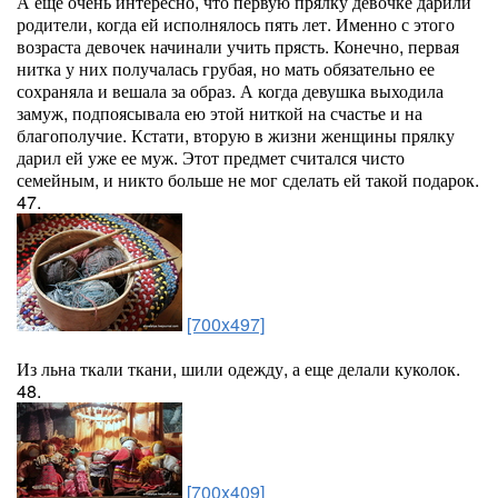
А еще очень интересно, что первую прялку девочке дарили
родители, когда ей исполнялось пять лет. Именно с этого
возраста девочек начинали учить прясть. Конечно, первая
нитка у них получалась грубая, но мать обязательно ее
сохраняла и вешала за образ. А когда девушка выходила
замуж, подпоясывала ею этой ниткой на счастье и на
благополучие. Кстати, вторую в жизни женщины прялку
дарил ей уже ее муж. Этот предмет считался чисто
семейным, и никто больше не мог сделать ей такой подарок.
47.
[700x497]
Из льна ткали ткани, шили одежду, а еще делали куколок.
48.
[700x409]