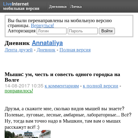
Live
Internet
Дневники
Личка
мобильная версия
Вы были перенаправлены на мобильную версию
страницы.
Вернуться!
Авторизация
Дневник
Annataliya
Лента друзей
-
Дневник
-
Полная версия
Мыши: ум, честь и совесть одного городка на
Волге
14-08-2017 10:35
к комментариям
-
к полной версии
-
понравилось!
Друзья, а скажите мне, сколько видов мышей вы знаете?
Полевые, луговые, лесные, амбарные, лабораторные... Всё?
Ну, тогда вам точно надо в Мышкин, там вам о мышах
расскажут всё! :)