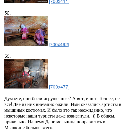
[700x411]
52.
[700x492]
53.
[700x477]
Думаете, они были игрушечные? А вот, и нет! Точнее, не
все! Две из них внезапно ожили! Ими оказались артисты в
мышиных костюмах. И было это так неожиданно, что
некоторые наши туристы даже взвизгнули. :)) В общем,
прикольно. Нашему Дане мельница понравилась в
Мышкине больше всего.