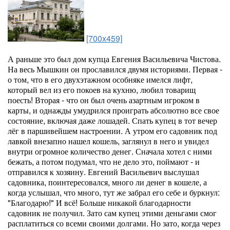
[700x459]
А раньше это был дом купца Евгения Васильевича Чистова.
На весь Мышкин он прославился двумя историями. Первая -
о том, что в его двухэтажном особняке имелся лифт,
который вел из его покоев на кухню, любил товарищ
поесть! Вторая - что он был очень азартным игроком в
карты, и однажды умудрился проиграть абсолютно все свое
состояние, включая даже лошадей. Спать купец в тот вечер
лёг в паршивейшем настроении. А утром его садовник под
лавкой внезапно нашел кошель, заглянул в него и увидел
внутри огромное количество денег. Сначала хотел с ними
бежать, а потом подумал, что не дело это, поймают - и
отправился к хозяину. Евгений Васильевич выслушал
садовника, поинтересовался, много ли денег в кошеле, а
когда услышал, что много, тут же забрал его себе и буркнул:
"Благодарю!" И всё! Больше никакой благодарности
садовник не получил. Зато сам купец этими деньгами смог
расплатиться со всеми своими долгами. Но зато, когда через