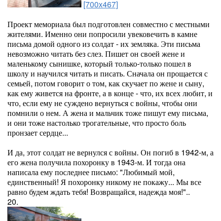
[700x467]
Проект мемориала был подготовлен совместно с местными
жителями. Именно они попросили увековечить в камне
письма домой одного из солдат - их земляка. Эти письма
невозможно читать без слез. Пишет он своей жене и
маленькому сынишке, который только-только пошел в
школу и научился читать и писать. Сначала он прощается с
семьей, потом говорит о том, как скучает по жене и сыну,
как ему живется на фронте, а в конце - что, их всех любит, и
что, если ему не суждено вернуться с войны, чтобы они
помнили о нем. А жена и мальчик тоже пишут ему письма,
и они тоже настолько трогательные, что просто боль
пронзает сердце...
И да, этот солдат не вернулся с войны. Он погиб в 1942-м, а
его жена получила похоронку в 1943-м. И тогда она
написала ему последнее письмо: "Любимый мой,
единственный! Я похоронку никому не покажу... Мы все
равно будем ждать тебя! Возвращайся, надежда моя!"..
20.