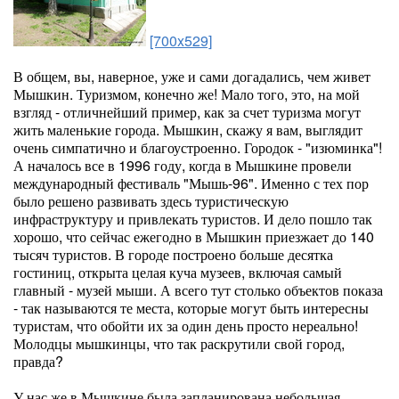
[700x529]
В общем, вы, наверное, уже и сами догадались, чем живет
Мышкин. Туризмом, конечно же! Мало того, это, на мой
взгляд - отличнейший пример, как за счет туризма могут
жить маленькие города. Мышкин, скажу я вам, выглядит
очень симпатично и благоустроенно. Городок - "изюминка"!
А началось все в 1996 году, когда в Мышкине провели
международный фестиваль "Мышь-96". Именно с тех пор
было решено развивать здесь туристическую
инфраструктуру и привлекать туристов. И дело пошло так
хорошо, что сейчас ежегодно в Мышкин приезжает до 140
тысяч туристов. В городе построено больше десятка
гостиниц, открыта целая куча музеев, включая самый
главный - музей мыши. А всего тут столько объектов показа
- так называются те места, которые могут быть интересны
туристам, что обойти их за один день просто нереально!
Молодцы мышкинцы, что так раскрутили свой город,
правда?
У нас же в Мышкине была запланирована небольшая